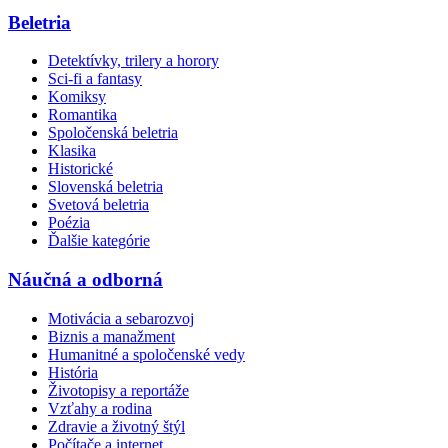
Beletria
Detektívky, trilery a horory
Sci-fi a fantasy
Komiksy
Romantika
Spoločenská beletria
Klasika
Historické
Slovenská beletria
Svetová beletria
Poézia
Ďalšie kategórie
Náučná a odborná
Motivácia a sebarozvoj
Biznis a manažment
Humanitné a spoločenské vedy
História
Životopisy a reportáže
Vzťahy a rodina
Zdravie a životný štýl
Počítače a internet