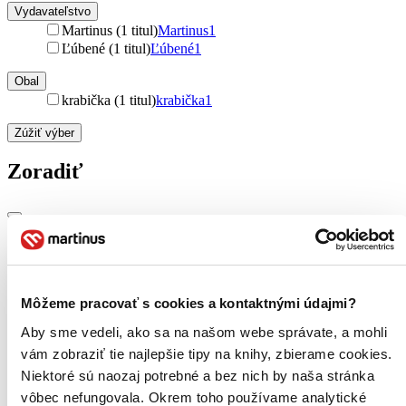
Vydavateľstvo
Martinus (1 titul)
Martinus
1
Ľúbené (1 titul)
Ľúbené
1
Obal
krabička (1 titul)
krabička
1
Zúžiť výber
Zoradiť
Bestsellery
Top hodnotené
Novinky
Môžeme pracovať s cookies a kontaktnými údajmi?
Najdrahšie
Najlacnejšie
Aby sme vedeli, ako sa na našom webe správate, a mohli
Najvyššia zľava
vám zobraziť tie najlepšie tipy na knihy, zbierame cookies.
Niektoré sú naozaj potrebné a bez nich by naša stránka
Použité filtre
vôbec nefungovala. Okrem toho používame analytické
Zrušiť filtre