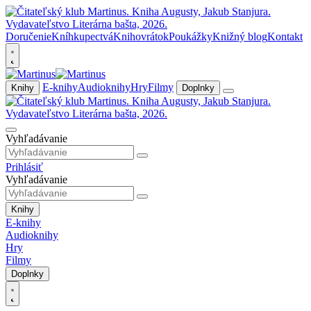
Doručenie
Kníhkupectvá
Knihovrátok
Poukážky
Knižný blog
Kontakt
E-knihy
Audioknihy
Hry
Filmy
Knihy
Doplnky
Vyhľadávanie
Prihlásiť
Vyhľadávanie
Knihy
E-knihy
Audioknihy
Hry
Filmy
Doplnky