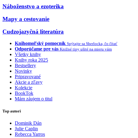
Náboženstvo a ezoterika
Mapy a cestovanie
Cudzojazyčná literatúra
Knihomoľský pomocník
Spýtajte sa Sherlocka, čo čítať
Odporúčame pre vás
Knižné tipy ušité na mieru vám
Všetky knihy
Knihy roka 2025
Bestsellery
Novinky
Pripravované
Akcie a zľavy
Kolekcie
BookTok
Mám záujem o titul
Top autori
Dominik Dán
Julie Caplin
Rebecca Yarros