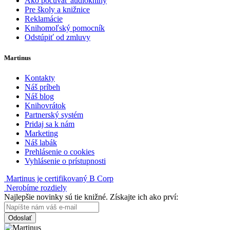
Ako počúvať audioknihy
Pre školy a knižnice
Reklamácie
Knihomoľský pomocník
Odstúpiť od zmluvy
Martinus
Kontakty
Náš príbeh
Náš blog
Knihovrátok
Partnerský systém
Pridaj sa k nám
Marketing
Náš labák
Prehlásenie o cookies
Vyhlásenie o prístupnosti
Martinus je certifikovaný B Corp
Nerobíme rozdiely
Najlepšie novinky sú tie knižné. Získajte ich ako prví:
Odoslať