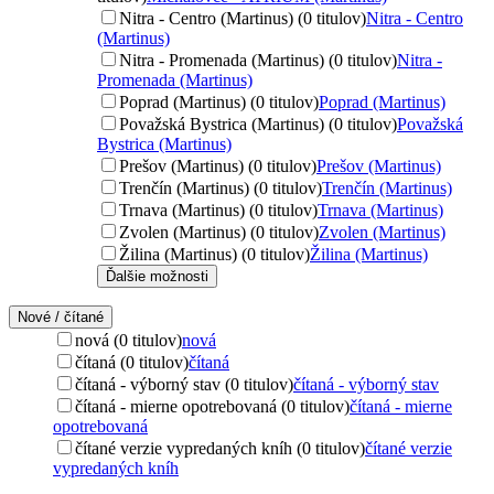
Nitra - Centro (Martinus) (0 titulov)
Nitra - Centro
(Martinus)
Nitra - Promenada (Martinus) (0 titulov)
Nitra -
Promenada (Martinus)
Poprad (Martinus) (0 titulov)
Poprad (Martinus)
Považská Bystrica (Martinus) (0 titulov)
Považská
Bystrica (Martinus)
Prešov (Martinus) (0 titulov)
Prešov (Martinus)
Trenčín (Martinus) (0 titulov)
Trenčín (Martinus)
Trnava (Martinus) (0 titulov)
Trnava (Martinus)
Zvolen (Martinus) (0 titulov)
Zvolen (Martinus)
Žilina (Martinus) (0 titulov)
Žilina (Martinus)
Ďalšie možnosti
Nové / čítané
nová (0 titulov)
nová
čítaná (0 titulov)
čítaná
čítaná - výborný stav (0 titulov)
čítaná - výborný stav
čítaná - mierne opotrebovaná (0 titulov)
čítaná - mierne
opotrebovaná
čítané verzie vypredaných kníh (0 titulov)
čítané verzie
vypredaných kníh