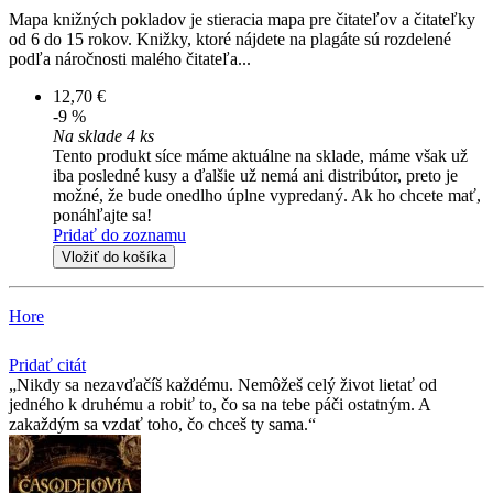
Mapa knižných pokladov je stieracia mapa pre čitateľov a čitateľky
od 6 do 15 rokov. Knižky, ktoré nájdete na plagáte sú rozdelené
podľa náročnosti malého čitateľa...
12,70 €
-9 %
Na sklade 4 ks
Tento produkt síce máme aktuálne na sklade, máme však už
iba posledné kusy a ďalšie už nemá ani distribútor, preto je
možné, že bude onedlho úplne vypredaný. Ak ho chcete mať,
ponáhľajte sa!
Pridať do zoznamu
Vložiť do košíka
Hore
Pridať citát
Nikdy sa nezavďačíš každému. Nemôžeš celý život lietať od
jedného k druhému a robiť to, čo sa na tebe páči ostatným. A
zakaždým sa vzdať toho, čo chceš ty sama.