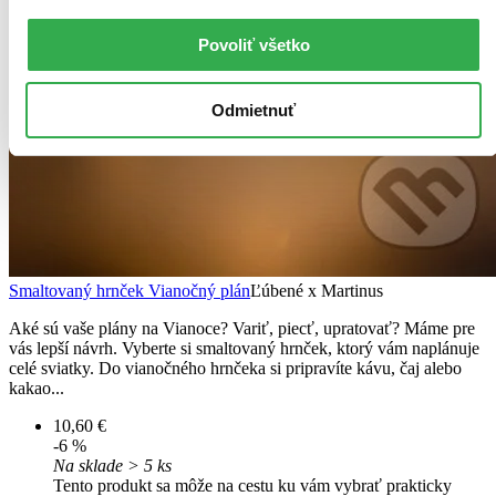
Povoliť všetko
Odmietnuť
Smaltovaný hrnček Vianočný plán
Ľúbené x Martinus
Aké sú vaše plány na Vianoce? Variť, piecť, upratovať? Máme pre
vás lepší návrh. Vyberte si smaltovaný hrnček, ktorý vám naplánuje
celé sviatky. Do vianočného hrnčeka si pripravíte kávu, čaj alebo
kakao...
10,60 €
-6 %
Na sklade > 5 ks
Tento produkt sa môže na cestu ku vám vybrať prakticky