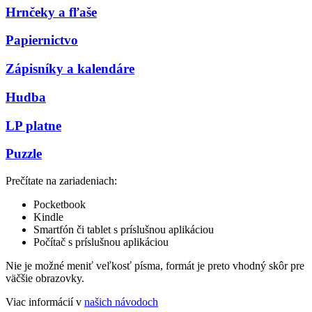
Hrnčeky a fľaše
Papiernictvo
Zápisníky a kalendáre
Hudba
LP platne
Puzzle
Prečítate na zariadeniach:
Pocketbook
Kindle
Smartfón či tablet s príslušnou aplikáciou
Počítač s príslušnou aplikáciou
Nie je možné meniť veľkosť písma, formát je preto vhodný skôr pre
väčšie obrazovky.
Viac informácií v
našich návodoch