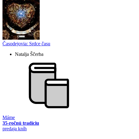
Časodejovia: Srdce času
Natalja Ščerba
Máme
35-ročnú tradíciu
predaja kníh