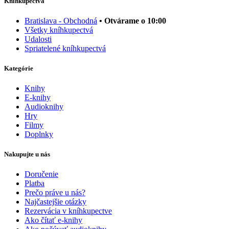
Kníhkupectvá
Bratislava - Obchodná
• Otvárame o 10:00
Všetky kníhkupectvá
Udalosti
Spriatelené kníhkupectvá
Kategórie
Knihy
E-knihy
Audioknihy
Hry
Filmy
Doplnky
Nakupujte u nás
Doručenie
Platba
Prečo práve u nás?
Najčastejšie otázky
Rezervácia v kníhkupectve
Ako čítať e-knihy