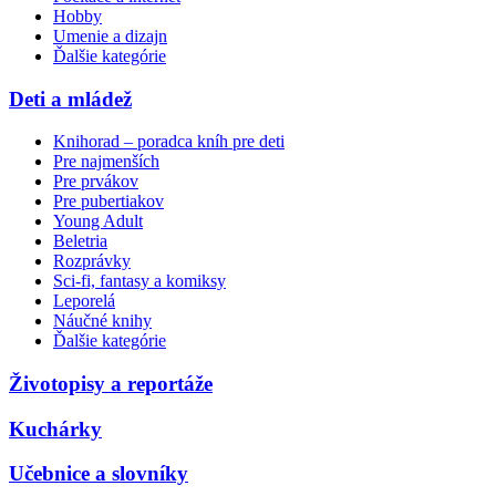
Hobby
Umenie a dizajn
Ďalšie kategórie
Deti a mládež
Knihorad – poradca kníh pre deti
Pre najmenších
Pre prvákov
Pre pubertiakov
Young Adult
Beletria
Rozprávky
Sci-fi, fantasy a komiksy
Leporelá
Náučné knihy
Ďalšie kategórie
Životopisy a reportáže
Kuchárky
Učebnice a slovníky