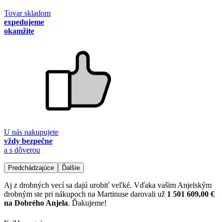
Tovar skladom
expedujeme
okamžite
U nás nakupujete
vždy bezpečne
a s dôverou
Predchádzajúce
Ďalšie
Aj z drobných vecí sa dajú urobiť veľké. Vďaka vašim Anjelským
drobným ste pri nákupoch na Martinuse darovali už
1 501 609,00 €
na Dobrého Anjela
. Ďakujeme!