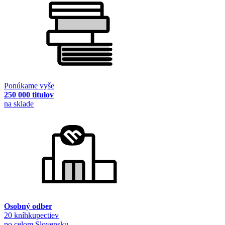
Ponúkame vyše
250 000 titulov
na sklade
Osobný odber
20 kníhkupectiev
po celom Slovensku