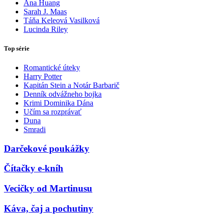
Ana Huang
Sarah J. Maas
Táňa Keleová Vasilková
Lucinda Riley
Top série
Romantické úteky
Harry Potter
Kapitán Stein a Notár Barbarič
Denník odvážneho bojka
Krimi Dominika Dána
Učím sa rozprávať
Duna
Smradi
Darčekové poukážky
Čítačky e-kníh
Vecičky od Martinusu
Káva, čaj a pochutiny