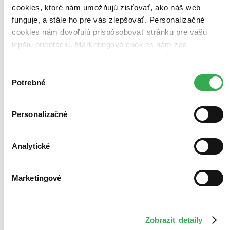
v zľave
cookies, ktoré nám umožňujú zisťovať, ako náš web
funguje, a stále ho pre vás zlepšovať. Personalizačné
cookies nám dovoľujú prispôsobovať stránku pre vašu
lepšiu orientáciu. Marketingové cookies nám zas
umožňujú zobrazenie relevantnej reklamy. Niektoré údaje
zdieľame aj s tretími stranami. Veľmi by nám pomohlo,
Výber
keby sme mohli používať všetky tieto cookies. Ďakujeme!
Potrebné
súhlasu
Personalizačné
Analytické
Marketingové
Zobraziť detaily