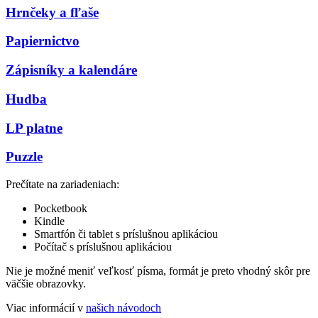
Hrnčeky a fľaše
Papiernictvo
Zápisníky a kalendáre
Hudba
LP platne
Puzzle
Prečítate na zariadeniach:
Pocketbook
Kindle
Smartfón či tablet s príslušnou aplikáciou
Počítač s príslušnou aplikáciou
Nie je možné meniť veľkosť písma, formát je preto vhodný skôr pre
väčšie obrazovky.
Viac informácií v
našich návodoch