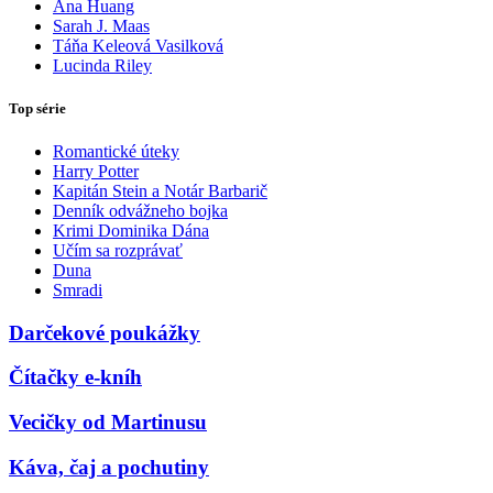
Ana Huang
Sarah J. Maas
Táňa Keleová Vasilková
Lucinda Riley
Top série
Romantické úteky
Harry Potter
Kapitán Stein a Notár Barbarič
Denník odvážneho bojka
Krimi Dominika Dána
Učím sa rozprávať
Duna
Smradi
Darčekové poukážky
Čítačky e-kníh
Vecičky od Martinusu
Káva, čaj a pochutiny