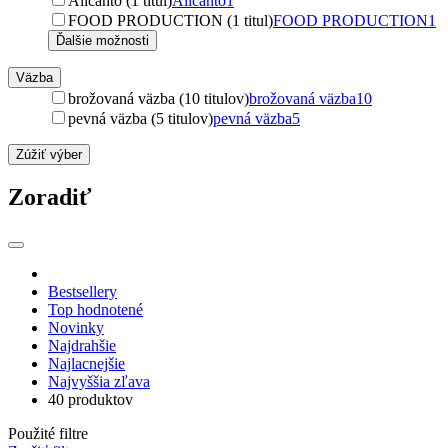
Alicanto (1 titul)
Alicanto
1
FOOD PRODUCTION (1 titul)
FOOD PRODUCTION
1
Ďalšie možnosti
Väzba
brožovaná väzba (10 titulov)
brožovaná väzba
10
pevná väzba (5 titulov)
pevná väzba
5
Zúžiť výber
Zoradiť
Bestsellery
Top hodnotené
Novinky
Najdrahšie
Najlacnejšie
Najvyššia zľava
40 produktov
Použité filtre