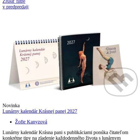
Zrušiť filtre
v predpredaji
Novinka
Lunárny kalendár Krásnej panej 2027
Žofie Kanyzová
Lunárny kalendár Krásna pani s publikáciami ponúka čitateľom
konkrétne tipy na zladenie každodenného života s lunárnym