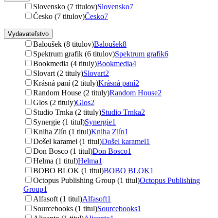
Slovensko (7 titulov)
Slovensko
7
Česko (7 titulov)
Česko
7
Vydavateľstvo
Baloušek (8 titulov)
Baloušek
8
Spektrum grafik (6 titulov)
Spektrum grafik
6
Bookmedia (4 tituly)
Bookmedia
4
Slovart (2 tituly)
Slovart
2
Krásná paní (2 tituly)
Krásná paní
2
Random House (2 tituly)
Random House
2
Glos (2 tituly)
Glos
2
Studio Trnka (2 tituly)
Studio Trnka
2
Synergie (1 titul)
Synergie
1
Kniha Zlín (1 titul)
Kniha Zlín
1
Došel karamel (1 titul)
Došel karamel
1
Don Bosco (1 titul)
Don Bosco
1
Helma (1 titul)
Helma
1
BOBO BLOK (1 titul)
BOBO BLOK
1
Octopus Publishing Group (1 titul)
Octopus Publishing
Group
1
Alfasoft (1 titul)
Alfasoft
1
Sourcebooks (1 titul)
Sourcebooks
1