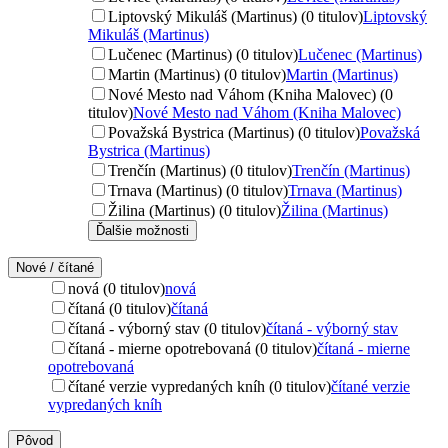
Liptovský Mikuláš (Martinus) (0 titulov)
Liptovský
Mikuláš (Martinus)
Lučenec (Martinus) (0 titulov)
Lučenec (Martinus)
Martin (Martinus) (0 titulov)
Martin (Martinus)
Nové Mesto nad Váhom (Kniha Malovec) (0
titulov)
Nové Mesto nad Váhom (Kniha Malovec)
Považská Bystrica (Martinus) (0 titulov)
Považská
Bystrica (Martinus)
Trenčín (Martinus) (0 titulov)
Trenčín (Martinus)
Trnava (Martinus) (0 titulov)
Trnava (Martinus)
Žilina (Martinus) (0 titulov)
Žilina (Martinus)
Ďalšie možnosti
Nové / čítané
nová (0 titulov)
nová
čítaná (0 titulov)
čítaná
čítaná - výborný stav (0 titulov)
čítaná - výborný stav
čítaná - mierne opotrebovaná (0 titulov)
čítaná - mierne
opotrebovaná
čítané verzie vypredaných kníh (0 titulov)
čítané verzie
vypredaných kníh
Pôvod