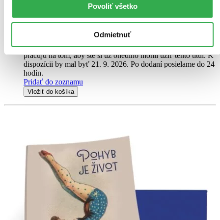
Povoliť všetko
10,23 €
-14 %
Predobjednávka,
Odmietnuť
vychádza 21. 9. 2026
Dodávatelia, distribútori a ďalší usilovní ľudia intenzívne
pracujú na tom, aby ste si už onedlho mohli užiť tento titul. K
dispozícii by mal byť 21. 9. 2026. Po dodaní posielame do 24
hodín.
Pridať do zoznamu
Vložiť do košíka