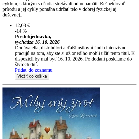
cyklom, s ktorým sa ľudia stretávali od nepamäti. Rešpektovať
prírodu a jej cykly pomáha udržať telo v dobrej fyzickej aj
duševnej...
12,03 €
-14 %
Predobjednávka,
vychádza 16. 10. 2026
Dodávatelia, distribútori a ďalší usilovní ľudia intenzívne
pracujú na tom, aby ste si už onedlho mohli užiť tento titul. K
dispozícii by mal byť 16. 10. 2026. Po dodaní posielame do
štyroch dní.
Pridať do zoznamu
Vložiť do košíka