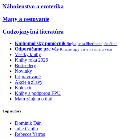
Náboženstvo a ezoterika
Mapy a cestovanie
Cudzojazyčná literatúra
Knihomoľský pomocník
Spýtajte sa Sherlocka, čo čítať
Odporúčame pre vás
Knižné tipy ušité na mieru vám
Všetky knihy
Knihy roka 2025
Bestsellery
Novinky
Pripravované
Akcie a zľavy
Kolekcie
Knihy s podporou FPU
Mám záujem o titul
Top autori
Dominik Dán
Julie Caplin
Rebecca Yarros