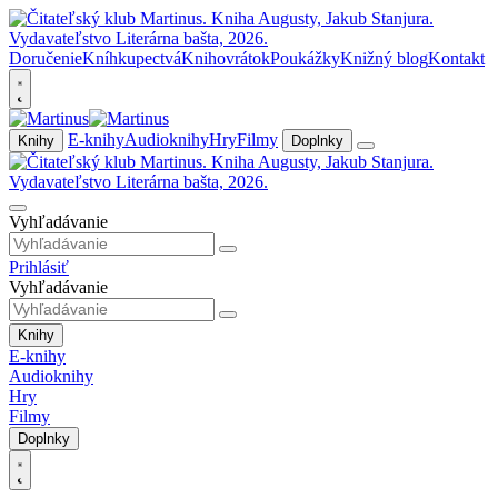
Doručenie
Kníhkupectvá
Knihovrátok
Poukážky
Knižný blog
Kontakt
E-knihy
Audioknihy
Hry
Filmy
Knihy
Doplnky
Vyhľadávanie
Prihlásiť
Vyhľadávanie
Knihy
E-knihy
Audioknihy
Hry
Filmy
Doplnky