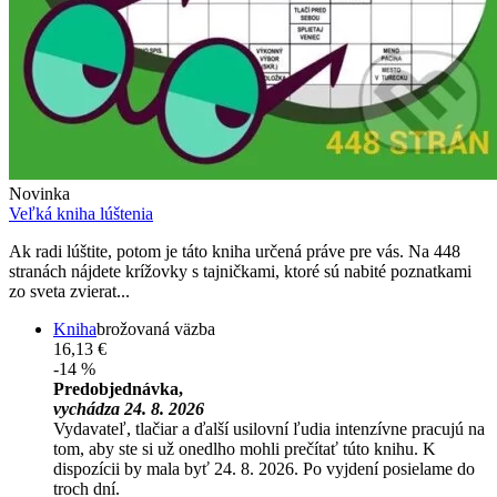
Novinka
Veľká kniha lúštenia
Ak radi lúštite, potom je táto kniha určená práve pre vás. Na 448
stranách nájdete krížovky s tajničkami, ktoré sú nabité poznatkami
zo sveta zvierat...
Kniha
brožovaná väzba
16,13 €
-14 %
Predobjednávka,
vychádza 24. 8. 2026
Vydavateľ, tlačiar a ďalší usilovní ľudia intenzívne pracujú na
tom, aby ste si už onedlho mohli prečítať túto knihu. K
dispozícii by mala byť 24. 8. 2026. Po vyjdení posielame do
troch dní.