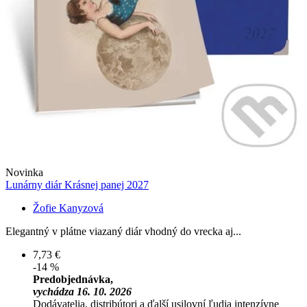
Novinka
Lunárny diár Krásnej panej 2027
Žofie Kanyzová
Elegantný v plátne viazaný diár vhodný do vrecka aj...
7,73 €
-14 %
Predobjednávka,
vychádza 16. 10. 2026
Dodávatelia, distribútori a ďalší usilovní ľudia intenzívne