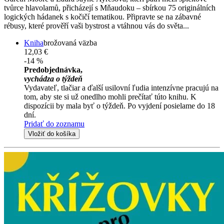
tvůrce hlavolamů, přicházejí s Mňaudoku – sbírkou 75 originálních
logických hádanek s kočičí tematikou. Připravte se na zábavné
rébusy, které prověří vaši bystrost a vtáhnou vás do světa...
Kniha
brožovaná väzba
12,03 €
-14 %
Predobjednávka,
vychádza o týždeň
Vydavateľ, tlačiar a ďalší usilovní ľudia intenzívne pracujú na
tom, aby ste si už onedlho mohli prečítať túto knihu. K
dispozícii by mala byť o týždeň. Po vyjdení posielame do 18
dní.
Pridať do zoznamu
Vložiť do košíka