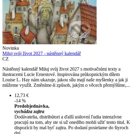
Novinka
Miluj svůj život 2027 - nástěnný kalendář
CZ
Nástěnný kalendář Miluj svůj život 2027 s motivačními texty a
ilustracemi Lucie Ernestové. Inspirována průkopnickým dílem
Louise L. Hay nám ukazuje, jakou sílu mají naše myšlenky a jak ji
můžeme využít. Změníme-li způsob, jakým o věcech přemýšlíme,...
12,73 €
-14 %
Predobjednávka,
vychádza zajtra
Dodávatelia, distribútori a ďalší usilovní ľudia intenzívne
pracujú na tom, aby ste si už onedlho mohli užiť tento titul. K
dispozícii by mal byť zajtra. Po dodaní posielame do štyroch
dní.