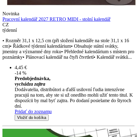
Novinka
Pracovní kalendář 2027 RETRO MIDI - stolní kalendář
CZ
týdenní
• Rozměr 31,1 x 12,5 cm (při složení kalendáře na stole 31,1 x 16
cm)• Řádkové týdenní kalendárium• Obsahuje státní svátky,
jmeniny a významné dny roku• Přehledné kalendárium s místem pro
poznámky• Plánovací kalendář na čtyři čtvrtletí• Kalendář svátků...
4,45 €
-14 %
Predobjednávka,
vychádza zajtra
Dodávatelia, distribútori a ďalší usilovní ľudia intenzívne
pracujú na tom, aby ste si už onedlho mohli užiť tento titul. K
dispozícii by mal byť zajtra. Po dodaní posielame do štyroch
dní.
Pridať do zoznamu
Vložiť do košíka