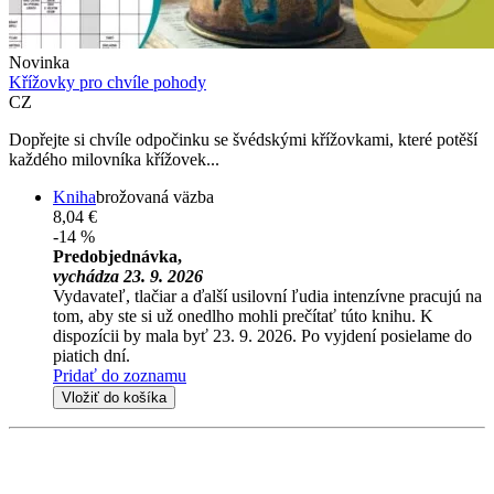
Novinka
Křížovky pro chvíle pohody
CZ
Dopřejte si chvíle odpočinku se švédskými křížovkami, které potěší
každého milovníka křížovek...
Kniha
brožovaná väzba
8,04 €
-14 %
Predobjednávka,
vychádza 23. 9. 2026
Vydavateľ, tlačiar a ďalší usilovní ľudia intenzívne pracujú na
tom, aby ste si už onedlho mohli prečítať túto knihu. K
dispozícii by mala byť 23. 9. 2026. Po vyjdení posielame do
piatich dní.
Pridať do zoznamu
Vložiť do košíka