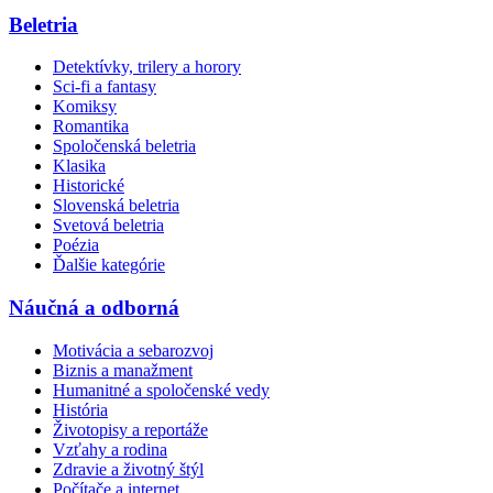
Beletria
Detektívky, trilery a horory
Sci-fi a fantasy
Komiksy
Romantika
Spoločenská beletria
Klasika
Historické
Slovenská beletria
Svetová beletria
Poézia
Ďalšie kategórie
Náučná a odborná
Motivácia a sebarozvoj
Biznis a manažment
Humanitné a spoločenské vedy
História
Životopisy a reportáže
Vzťahy a rodina
Zdravie a životný štýl
Počítače a internet