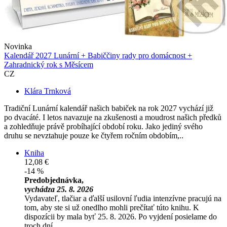
Novinka
Kalendář 2027 Lunární + Babiččiny rady pro domácnost +
Zahradnický rok s Měsícem
CZ
Klára Trnková
Tradiční Lunární kalendář našich babiček na rok 2027 vychází již
po dvacáté. I letos navazuje na zkušenosti a moudrost našich předků
a zohledňuje právě probíhající období roku. Jako jediný svého
druhu se nevztahuje pouze ke čtyřem ročním obdobím,..
Kniha
12,08 €
-14 %
Predobjednávka,
vychádza 25. 8. 2026
Vydavateľ, tlačiar a ďalší usilovní ľudia intenzívne pracujú na
tom, aby ste si už onedlho mohli prečítať túto knihu. K
dispozícii by mala byť 25. 8. 2026. Po vyjdení posielame do
troch dní.