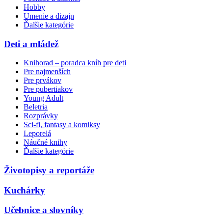
Hobby
Umenie a dizajn
Ďalšie kategórie
Deti a mládež
Knihorad – poradca kníh pre deti
Pre najmenších
Pre prvákov
Pre pubertiakov
Young Adult
Beletria
Rozprávky
Sci-fi, fantasy a komiksy
Leporelá
Náučné knihy
Ďalšie kategórie
Životopisy a reportáže
Kuchárky
Učebnice a slovníky