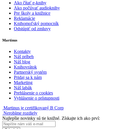
Ako čítať e-knihy
Ako počúvať audioknihy
Pre školy a knižnice
Reklamácie
Knihomoľský pomocník
Odstúpiť od zmluvy
Martinus
Kontakty
Náš príbeh
Náš blog
Knihovrátok
Partnerský systém
Pridaj sa k nám
Marketing
Náš labák
Prehlásenie o cookies
Vyhlásenie o prístupnosti
Martinus je certifikovaný B Corp
Nerobíme rozdiely
Najlepšie novinky sú tie knižné. Získajte ich ako prví: