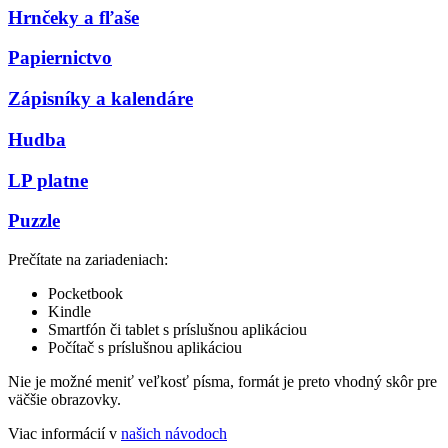
Hrnčeky a fľaše
Papiernictvo
Zápisníky a kalendáre
Hudba
LP platne
Puzzle
Prečítate na zariadeniach:
Pocketbook
Kindle
Smartfón či tablet s príslušnou aplikáciou
Počítač s príslušnou aplikáciou
Nie je možné meniť veľkosť písma, formát je preto vhodný skôr pre
väčšie obrazovky.
Viac informácií v
našich návodoch