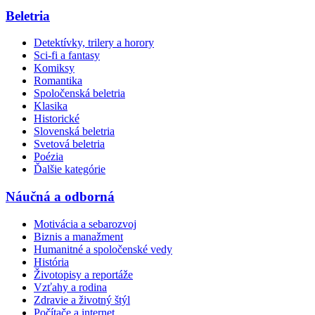
Beletria
Detektívky, trilery a horory
Sci-fi a fantasy
Komiksy
Romantika
Spoločenská beletria
Klasika
Historické
Slovenská beletria
Svetová beletria
Poézia
Ďalšie kategórie
Náučná a odborná
Motivácia a sebarozvoj
Biznis a manažment
Humanitné a spoločenské vedy
História
Životopisy a reportáže
Vzťahy a rodina
Zdravie a životný štýl
Počítače a internet