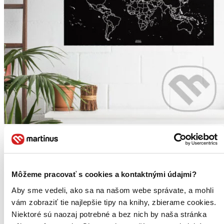
Svet - popisovateľná nástenná mapa
Kriedami popisovateľná mapa sveta. Táto mapa sveta z vinylovej
tabule je určená pre milovníkov dobrodružstva. S našou kriedovou
tabuľou Woody Map si ju môžete vymaľovať podľa svojich
Môžeme pracovať s cookies a kontaktnými údajmi?
predstáv pomocou 6 farebných kried, ktoré sú súčasťou balenia...
Aby sme vedeli, ako sa na našom webe správate, a mohli
39,79 €
Do 5 – 10 dní
vám zobraziť tie najlepšie tipy na knihy, zbierame cookies.
Tento produkt momentálne nemáme na sklade, ale zvyčajne
Niektoré sú naozaj potrebné a bez nich by naša stránka
vám ho vieme zabezpečiť a odoslať do 5 – 10 dní. A