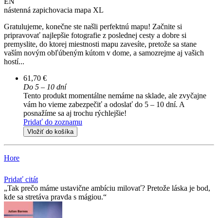
EN
nástenná zapichovacia mapa XL
Gratulujeme, konečne ste našli perfektnú mapu! Začnite si
pripravovať najlepšie fotografie z poslednej cesty a dobre si
premyslite, do ktorej miestnosti mapu zavesíte, pretože sa stane
vaším novým obľúbeným kútom v dome, a samozrejme aj vašich
hostí...
61,70 €
Do 5 – 10 dní
Tento produkt momentálne nemáme na sklade, ale zvyčajne
vám ho vieme zabezpečiť a odoslať do 5 – 10 dní. A
posnažíme sa aj trochu rýchlejšie!
Pridať do zoznamu
Vložiť do košíka
Hore
Pridať citát
Tak prečo máme ustavične ambíciu milovať? Pretože láska je bod,
kde sa stretáva pravda s mágiou.