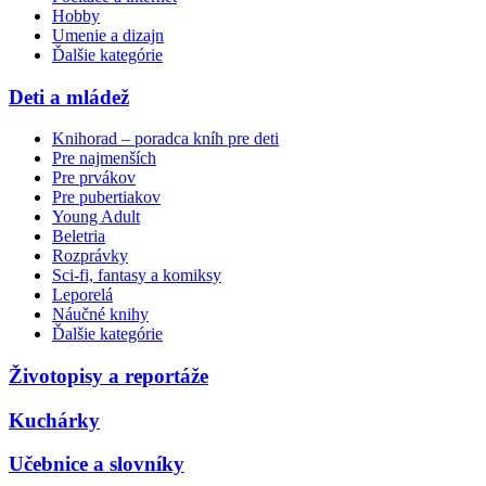
Hobby
Umenie a dizajn
Ďalšie kategórie
Deti a mládež
Knihorad – poradca kníh pre deti
Pre najmenších
Pre prvákov
Pre pubertiakov
Young Adult
Beletria
Rozprávky
Sci-fi, fantasy a komiksy
Leporelá
Náučné knihy
Ďalšie kategórie
Životopisy a reportáže
Kuchárky
Učebnice a slovníky