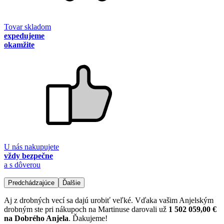
Tovar skladom
expedujeme
okamžite
U nás nakupujete
vždy bezpečne
a s dôverou
Predchádzajúce
Ďalšie
Aj z drobných vecí sa dajú urobiť veľké. Vďaka vašim Anjelským
drobným ste pri nákupoch na Martinuse darovali už
1 502 059,00 €
na Dobrého Anjela
. Ďakujeme!