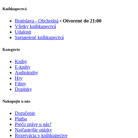
Kníhkupectvá
Bratislava - Obchodná
• Otvorené do 21:00
Všetky kníhkupectvá
Udalosti
Spriatelené kníhkupectvá
Kategórie
Knihy
E-knihy
Audioknihy
Hry
Filmy
Doplnky
Nakupujte u nás
Doručenie
Platba
Prečo práve u nás?
Najčastejšie otázky
Rezervácia v kníhkupectve