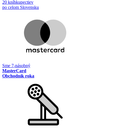
20 kníhkupectiev
po celom Slovensku
Sme 7-násobný
MasterCard
Obchodník roka