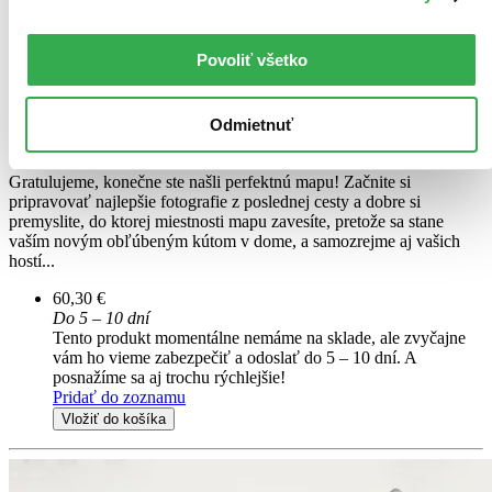
Povoliť všetko
Svet - korková mapa biela
Odmietnuť
EN
nástenná zapichovacia mapa XL
Gratulujeme, konečne ste našli perfektnú mapu! Začnite si
pripravovať najlepšie fotografie z poslednej cesty a dobre si
premyslite, do ktorej miestnosti mapu zavesíte, pretože sa stane
vaším novým obľúbeným kútom v dome, a samozrejme aj vašich
hostí...
60,30 €
Do 5 – 10 dní
Tento produkt momentálne nemáme na sklade, ale zvyčajne
vám ho vieme zabezpečiť a odoslať do 5 – 10 dní. A
posnažíme sa aj trochu rýchlejšie!
Pridať do zoznamu
Vložiť do košíka