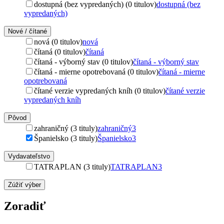
dostupná (bez vypredaných) (0 titulov)
dostupná (bez
vypredaných)
Nové / čítané
nová (0 titulov)
nová
čítaná (0 titulov)
čítaná
čítaná - výborný stav (0 titulov)
čítaná - výborný stav
čítaná - mierne opotrebovaná (0 titulov)
čítaná - mierne
opotrebovaná
čítané verzie vypredaných kníh (0 titulov)
čítané verzie
vypredaných kníh
Pôvod
zahraničný (3 tituly)
zahraničný
3
Španielsko (3 tituly)
Španielsko
3
Vydavateľstvo
TATRAPLAN (3 tituly)
TATRAPLAN
3
Zúžiť výber
Zoradiť