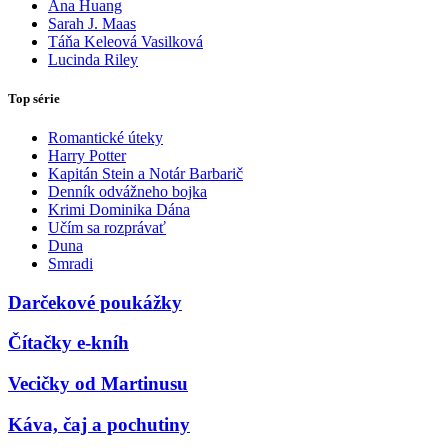
Ana Huang
Sarah J. Maas
Táňa Keleová Vasilková
Lucinda Riley
Top série
Romantické úteky
Harry Potter
Kapitán Stein a Notár Barbarič
Denník odvážneho bojka
Krimi Dominika Dána
Učím sa rozprávať
Duna
Smradi
Darčekové poukážky
Čítačky e-kníh
Vecičky od Martinusu
Káva, čaj a pochutiny