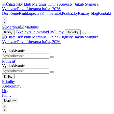
Doručenie
Kníhkupectvá
Knihovrátok
Poukážky
Knižný blog
Kontakt
E-knihy
Audioknihy
Hry
Filmy
Knihy
Doplnky
Vyhľadávanie
Prihlásiť
Vyhľadávanie
Knihy
E-knihy
Audioknihy
Hry
Filmy
Doplnky