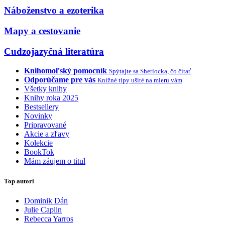
Náboženstvo a ezoterika
Mapy a cestovanie
Cudzojazyčná literatúra
Knihomoľský pomocník
Spýtajte sa Sherlocka, čo čítať
Odporúčame pre vás
Knižné tipy ušité na mieru vám
Všetky knihy
Knihy roka 2025
Bestsellery
Novinky
Pripravované
Akcie a zľavy
Kolekcie
BookTok
Mám záujem o titul
Top autori
Dominik Dán
Julie Caplin
Rebecca Yarros