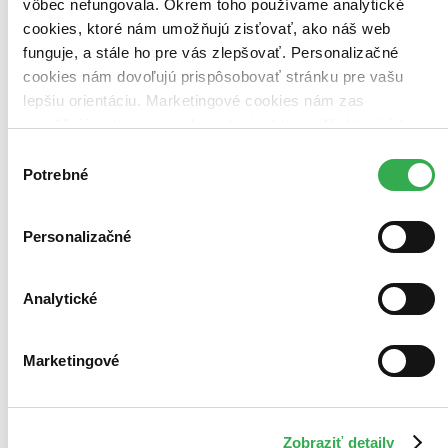
vôbec nefungovala. Okrem toho používame analytické
posnažíme sa aj trochu rýchlejšie!
Pridať do zoznamu
cookies, ktoré nám umožňujú zisťovať, ako náš web
Vložiť do košíka
funguje, a stále ho pre vás zlepšovať. Personalizačné
cookies nám dovoľujú prispôsobovať stránku pre vašu
lepšiu orientáciu. Marketingové cookies nám zas
umožňujú zobrazenie relevantnej reklamy. Niektoré údaje
zdieľame aj s tretími stranami. Veľmi by nám pomohlo,
Výber
keby sme mohli používať všetky tieto cookies. Ďakujeme!
Potrebné
súhlasu
Personalizačné
Analytické
Marketingové
Zobraziť detaily