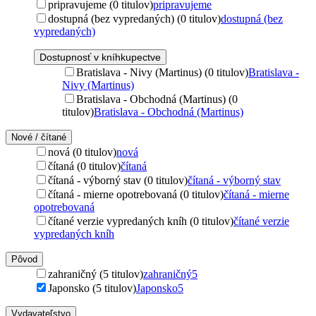
pripravujeme (0 titulov)
pripravujeme
dostupná (bez vypredaných) (0 titulov)
dostupná (bez
vypredaných)
Dostupnosť v kníhkupectve
Bratislava - Nivy (Martinus) (0 titulov)
Bratislava -
Nivy (Martinus)
Bratislava - Obchodná (Martinus) (0
titulov)
Bratislava - Obchodná (Martinus)
Nové / čítané
nová (0 titulov)
nová
čítaná (0 titulov)
čítaná
čítaná - výborný stav (0 titulov)
čítaná - výborný stav
čítaná - mierne opotrebovaná (0 titulov)
čítaná - mierne
opotrebovaná
čítané verzie vypredaných kníh (0 titulov)
čítané verzie
vypredaných kníh
Pôvod
zahraničný (5 titulov)
zahraničný
5
Japonsko (5 titulov)
Japonsko
5
Vydavateľstvo