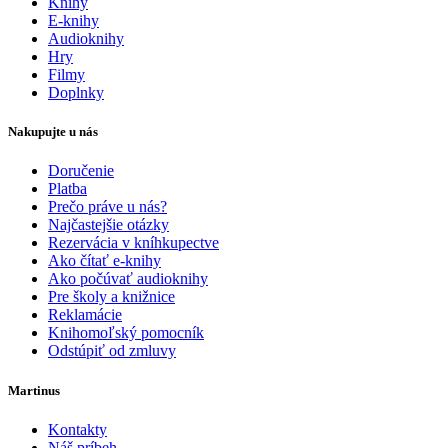
Knihy
E-knihy
Audioknihy
Hry
Filmy
Doplnky
Nakupujte u nás
Doručenie
Platba
Prečo práve u nás?
Najčastejšie otázky
Rezervácia v kníhkupectve
Ako čítať e-knihy
Ako počúvať audioknihy
Pre školy a knižnice
Reklamácie
Knihomoľský pomocník
Odstúpiť od zmluvy
Martinus
Kontakty
Náš príbeh