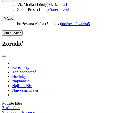
Viz Media (4 tituly)
Viz Media
4
Zoner Press (1 titul)
Zoner Press
1
Väzba
brožovaná väzba (5 titulov)
brožovaná väzba
5
Zúžiť výber
Zoradiť
Bestsellery
Top hodnotené
Novinky
Najdrahšie
Najlacnejšie
Najvyššia zľava
Použité filtre
Zrušiť filtre
S pôvodom Japonsko