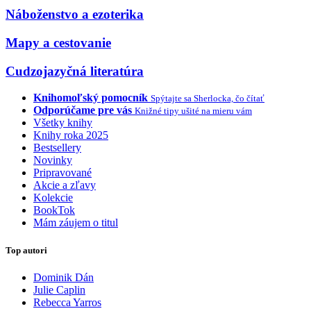
Náboženstvo a ezoterika
Mapy a cestovanie
Cudzojazyčná literatúra
Knihomoľský pomocník
Spýtajte sa Sherlocka, čo čítať
Odporúčame pre vás
Knižné tipy ušité na mieru vám
Všetky knihy
Knihy roka 2025
Bestsellery
Novinky
Pripravované
Akcie a zľavy
Kolekcie
BookTok
Mám záujem o titul
Top autori
Dominik Dán
Julie Caplin
Rebecca Yarros