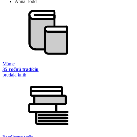
Anna Todd
Máme
35-ročnú tradíciu
predaja kníh