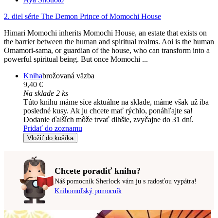
2. diel série
The Demon Prince of Momochi House
Himari Momochi inherits Momochi House, an estate that exists on
the barrier between the human and spiritual realms. Aoi is the human
Omamori-sama, or guardian of the house, who can transform into a
powerful spiritual being. But once Momochi ...
Kniha
brožovaná väzba
9,40 €
Na sklade 2 ks
Túto knihu máme síce aktuálne na sklade, máme však už iba
posledné kusy. Ak ju chcete mať rýchlo, ponáhľajte sa!
Dodanie ďalších môže trvať dlhšie, zvyčajne do 31 dní.
Pridať do zoznamu
Vložiť do košíka
Chcete poradiť knihu?
Náš pomocník Sherlock vám ju s radosťou vypátra!
Knihomoľský pomocník