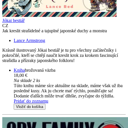
Jókai bestiář
CZ
Jak kreslit strašidelné a tajuplné japonské duchy a monstra
Lance Armstrong
Krásně ilustrovaný Jókai bestiář je tu pro všechny začátečníky i
pokročilé, kteří se chtějí naučit kreslit krok za krokem fascinující
strašidla a přízraky japonského folkloru!
Kniha
brožovaná väzba
18,00 €
Na sklade 2 ks
Túto knihu máme síce aktuálne na sklade, máme však už iba
posledné kusy. Ak ju chcete mať rýchlo, ponáhľajte sa!
Dodanie ďalších môže trvať dlhšie, zvyčajne do týždňa.
Pridať do zoznamu
Vložiť do košíka