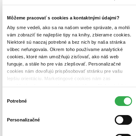
Vložiť do košíka
Môžeme pracovať s cookies a kontaktnými údajmi?
Aby sme vedeli, ako sa na našom webe správate, a mohli
vám zobraziť tie najlepšie tipy na knihy, zbierame cookies.
Niektoré sú naozaj potrebné a bez nich by naša stránka
vôbec nefungovala. Okrem toho používame analytické
cookies, ktoré nám umožňujú zisťovať, ako náš web
funguje, a stále ho pre vás zlepšovať. Personalizačné
cookies nám dovoľujú prispôsobovať stránku pre vašu
lepšiu orientáciu. Marketingové cookies nám zas
umožňujú zobrazenie relevantnej reklamy. Niektoré údaje
zdieľame aj s tretími stranami. Veľmi by nám pomohlo,
Výber
keby sme mohli používať všetky tieto cookies. Ďakujeme!
Potrebné
súhlasu
Personalizačné