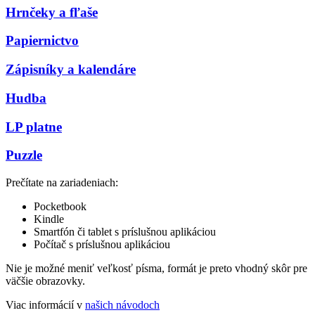
Hrnčeky a fľaše
Papiernictvo
Zápisníky a kalendáre
Hudba
LP platne
Puzzle
Prečítate na zariadeniach:
Pocketbook
Kindle
Smartfón či tablet s príslušnou aplikáciou
Počítač s príslušnou aplikáciou
Nie je možné meniť veľkosť písma, formát je preto vhodný skôr pre
väčšie obrazovky.
Viac informácií v
našich návodoch