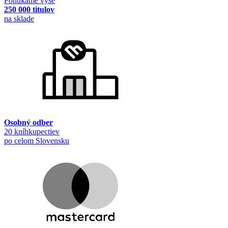
Ponúkame vyše
250 000 titulov
na sklade
Osobný odber
20 kníhkupectiev
po celom Slovensku