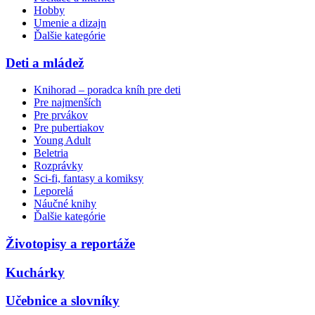
Hobby
Umenie a dizajn
Ďalšie kategórie
Deti a mládež
Knihorad – poradca kníh pre deti
Pre najmenších
Pre prvákov
Pre pubertiakov
Young Adult
Beletria
Rozprávky
Sci-fi, fantasy a komiksy
Leporelá
Náučné knihy
Ďalšie kategórie
Životopisy a reportáže
Kuchárky
Učebnice a slovníky