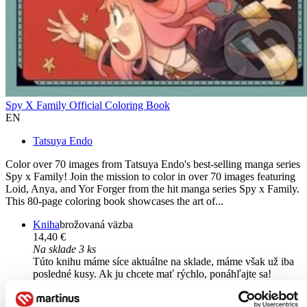
Spy X Family Official Coloring Book
EN
Tatsuya Endo
Color over 70 images from Tatsuya Endo's best-selling manga series
Spy x Family! Join the mission to color in over 70 images featuring
Loid, Anya, and Yor Forger from the hit manga series Spy x Family.
This 80-page coloring book showcases the art of...
Kniha
brožovaná väzba
14,40 €
Na sklade 3 ks
Túto knihu máme síce aktuálne na sklade, máme však už iba
posledné kusy. Ak ju chcete mať rýchlo, ponáhľajte sa!
Dodanie ďalších môže trvať dlhšie, zvyčajne do 31 dní.
Pridať do zoznamu