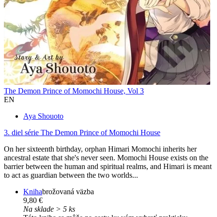
The Demon Prince of Momochi House, Vol 3
EN
Aya Shouoto
3. diel série
The Demon Prince of Momochi House
On her sixteenth birthday, orphan Himari Momochi inherits her
ancestral estate that she's never seen. Momochi House exists on the
barrier between the human and spiritual realms, and Himari is meant
to act as guardian between the two worlds...
Kniha
brožovaná väzba
9,80 €
Na sklade > 5 ks