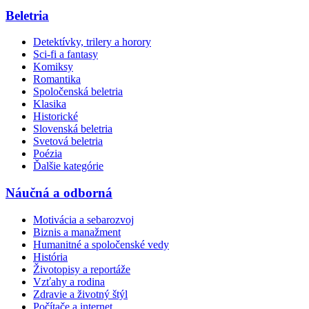
Beletria
Detektívky, trilery a horory
Sci-fi a fantasy
Komiksy
Romantika
Spoločenská beletria
Klasika
Historické
Slovenská beletria
Svetová beletria
Poézia
Ďalšie kategórie
Náučná a odborná
Motivácia a sebarozvoj
Biznis a manažment
Humanitné a spoločenské vedy
História
Životopisy a reportáže
Vzťahy a rodina
Zdravie a životný štýl
Počítače a internet