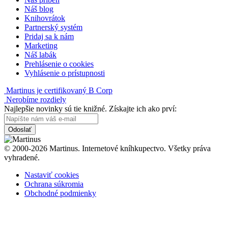
Náš blog
Knihovrátok
Partnerský systém
Pridaj sa k nám
Marketing
Náš labák
Prehlásenie o cookies
Vyhlásenie o prístupnosti
Martinus je certifikovaný B Corp
Nerobíme rozdiely
Najlepšie novinky sú tie knižné. Získajte ich ako prví:
Odoslať
© 2000-2026 Martinus. Internetové kníhkupectvo. Všetky práva
vyhradené.
Nastaviť cookies
Ochrana súkromia
Obchodné podmienky