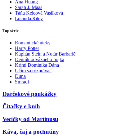
Ana Huang
Sarah J. Maas
Táňa Keleová Vasilková
Lucinda Riley
Top série
Romantické úteky
Harry Potter
Kapitán Stein a Notár Barbarič
Denník odvážneho bojka
Krimi Dominika Dána
Učím sa rozprávať
Duna
Smradi
Darčekové poukážky
Čítačky e-kníh
Vecičky od Martinusu
Káva, čaj a pochutiny