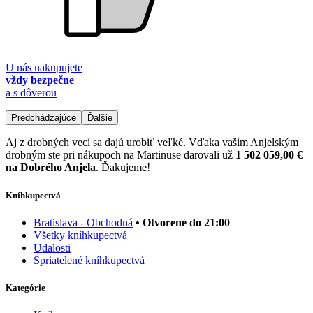
U nás nakupujete
vždy bezpečne
a s dôverou
Predchádzajúce
Ďalšie
Aj z drobných vecí sa dajú urobiť veľké. Vďaka vašim Anjelským
drobným ste pri nákupoch na Martinuse darovali už
1 502 059,00 €
na Dobrého Anjela
. Ďakujeme!
Kníhkupectvá
Bratislava - Obchodná
• Otvorené do 21:00
Všetky kníhkupectvá
Udalosti
Spriatelené kníhkupectvá
Kategórie