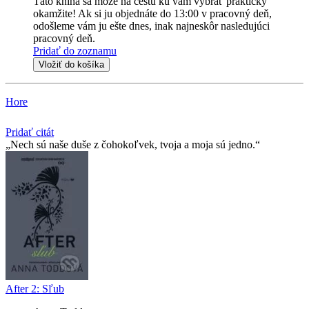
Táto kniha sa môže na cestu ku vám vybrať prakticky
okamžite! Ak si ju objednáte do 13:00 v pracovný deň,
odošleme vám ju ešte dnes, inak najneskôr nasledujúci
pracovný deň.
Pridať do zoznamu
Vložiť do košíka
Hore
Pridať citát
Nech sú naše duše z čohokoľvek, tvoja a moja sú jedno.
After 2: Sľub