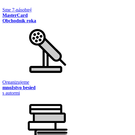
Sme 7-násobný
MasterCard
Obchodník roka
Organizujeme
množstvo besied
s autormi