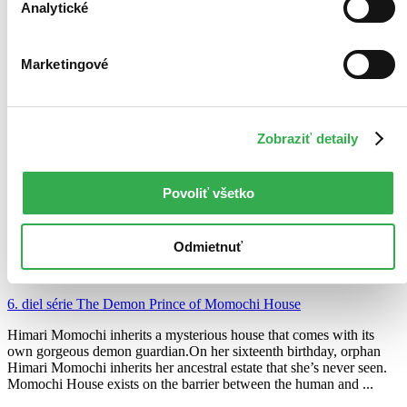
Analytické
Marketingové
Zobraziť detaily
Povoliť všetko
The Demon Prince of Momochi House, Vol. 6
EN
Odmietnuť
Aya Shouoto
6. diel série
The Demon Prince of Momochi House
Himari Momochi inherits a mysterious house that comes with its
own gorgeous demon guardian.On her sixteenth birthday, orphan
Himari Momochi inherits her ancestral estate that she’s never seen.
Momochi House exists on the barrier between the human and ...