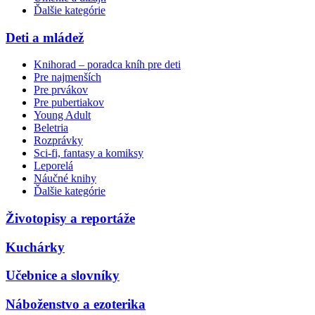
Ďalšie kategórie
Deti a mládež
Knihorad – poradca kníh pre deti
Pre najmenších
Pre prvákov
Pre pubertiakov
Young Adult
Beletria
Rozprávky
Sci-fi, fantasy a komiksy
Leporelá
Náučné knihy
Ďalšie kategórie
Životopisy a reportáže
Kuchárky
Učebnice a slovníky
Náboženstvo a ezoterika