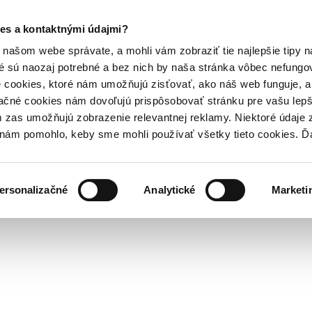
es a kontaktnými údajmi?
našom webe správate, a mohli vám zobraziť tie najlepšie tipy n
é sú naozaj potrebné a bez nich by naša stránka vôbec nefung
 cookies, ktoré nám umožňujú zisťovať, ako náš web funguje, a 
ačné cookies nám dovoľujú prispôsobovať stránku pre vašu lepši
zas umožňujú zobrazenie relevantnej reklamy. Niektoré údaje z
y nám pomohlo, keby sme mohli používať všetky tieto cookies. 
ersonalizačné
Analytické
Marketi