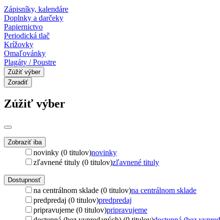
Zápisníky, kalendáre
Doplnky a darčeky
Papiernictvo
Periodická tlač
Krížovky
Omaľovánky
Plagáty / Poustre
Zúžiť výber
Zoradiť
Zúžiť výber
Zobraziť iba
novinky (0 titulov)
novinky
zľavnené tituly (0 titulov)
zľavnené tituly
Dostupnosť
na centrálnom sklade (0 titulov)
na centrálnom sklade
predpredaj (0 titulov)
predpredaj
pripravujeme (0 titulov)
pripravujeme
dostupná (bez vypredaných) (0 titulov)
dostupná (bez vypre