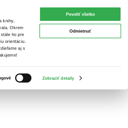
Povoliť všetko
a knihy,
ovala. Okrem
Odmietnuť
stále ho pre
u orientáciu.
dieľame aj s
Ďakujeme!
ngové
Zobraziť detaily