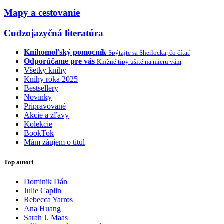
Mapy a cestovanie
Cudzojazyčná literatúra
Knihomoľský pomocník
Spýtajte sa Sherlocka, čo čítať
Odporúčame pre vás
Knižné tipy ušité na mieru vám
Všetky knihy
Knihy roka 2025
Bestsellery
Novinky
Pripravované
Akcie a zľavy
Kolekcie
BookTok
Mám záujem o titul
Top autori
Dominik Dán
Julie Caplin
Rebecca Yarros
Ana Huang
Sarah J. Maas