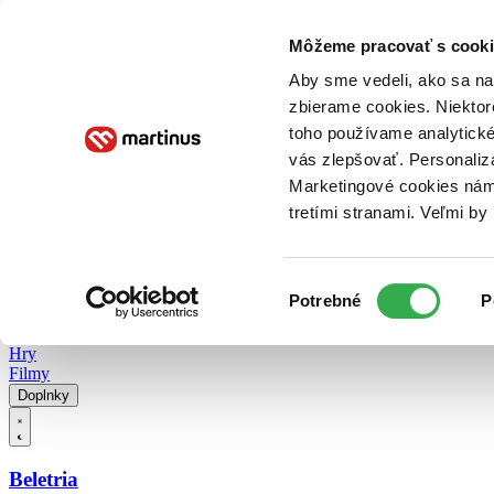
Doručenie
Kníhkupectvá
Knihovrátok
Poukážky
Knižný blog
Kontakt
Môžeme pracovať s cooki
Aby sme vedeli, ako sa na 
zbierame cookies. Niektor
E-knihy
Audioknihy
Hry
Filmy
Knihy
Doplnky
toho používame analytické
vás zlepšovať. Personaliz
Vyhľadávanie
Marketingové cookies nám 
tretími stranami. Veľmi b
Prihlásiť
Vyhľadávanie
Výber
Knihy
Potrebné
P
súhlasu
E-knihy
Audioknihy
Hry
Filmy
Doplnky
Beletria