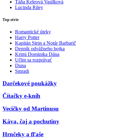
Táňa Keleová Vasilková
Lucinda Riley
Top série
Romantické úteky
Harry Potter
Kapitán Stein a Notár Barbarič
Denník odvážneho bojka
Krimi Dominika Dána
Učím sa rozprávať
Duna
Smradi
Darčekové poukážky
Čítačky e-kníh
Vecičky od Martinusu
Káva, čaj a pochutiny
Hrnčeky a fľaše