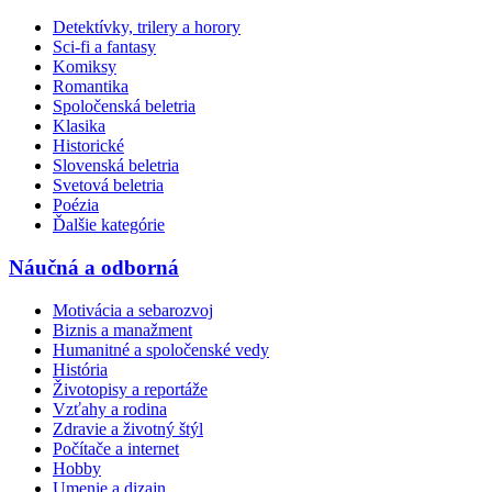
Detektívky, trilery a horory
Sci-fi a fantasy
Komiksy
Romantika
Spoločenská beletria
Klasika
Historické
Slovenská beletria
Svetová beletria
Poézia
Ďalšie kategórie
Náučná a odborná
Motivácia a sebarozvoj
Biznis a manažment
Humanitné a spoločenské vedy
História
Životopisy a reportáže
Vzťahy a rodina
Zdravie a životný štýl
Počítače a internet
Hobby
Umenie a dizajn