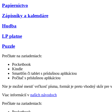
Papiernictvo
Zápisníky a kalendáre
Hudba
LP platne
Puzzle
Prečítate na zariadeniach:
Pocketbook
Kindle
Smartfón či tablet s príslušnou aplikáciou
Počítač s príslušnou aplikáciou
Nie je možné meniť veľkosť písma, formát je preto vhodný skôr pre 
Viac informácií v
našich návodoch
Prečítate na zariadeniach:
Pocketbook