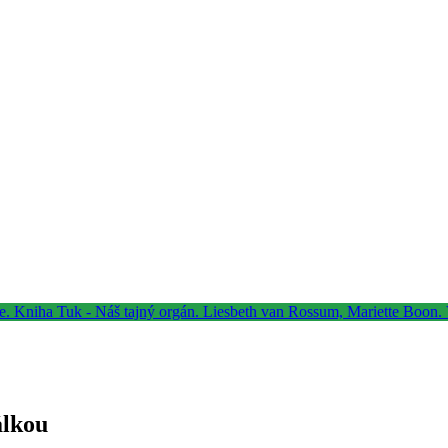
álkou