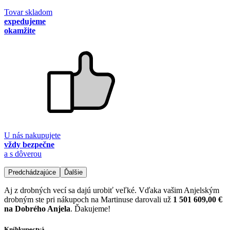
Tovar skladom
expedujeme
okamžite
U nás nakupujete
vždy bezpečne
a s dôverou
Predchádzajúce
Ďalšie
Aj z drobných vecí sa dajú urobiť veľké. Vďaka vašim Anjelským
drobným ste pri nákupoch na Martinuse darovali už
1 501 609,00 €
na Dobrého Anjela
. Ďakujeme!
Kníhkupectvá