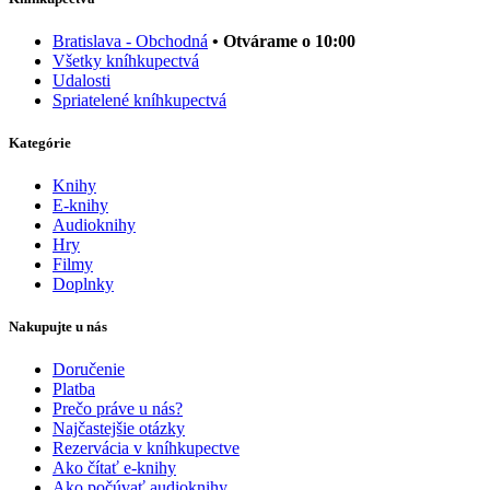
Bratislava - Obchodná
• Otvárame o 10:00
Všetky kníhkupectvá
Udalosti
Spriatelené kníhkupectvá
Kategórie
Knihy
E-knihy
Audioknihy
Hry
Filmy
Doplnky
Nakupujte u nás
Doručenie
Platba
Prečo práve u nás?
Najčastejšie otázky
Rezervácia v kníhkupectve
Ako čítať e-knihy
Ako počúvať audioknihy