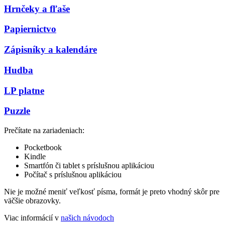
Hrnčeky a fľaše
Papiernictvo
Zápisníky a kalendáre
Hudba
LP platne
Puzzle
Prečítate na zariadeniach:
Pocketbook
Kindle
Smartfón či tablet s príslušnou aplikáciou
Počítač s príslušnou aplikáciou
Nie je možné meniť veľkosť písma, formát je preto vhodný skôr pre
väčšie obrazovky.
Viac informácií v
našich návodoch