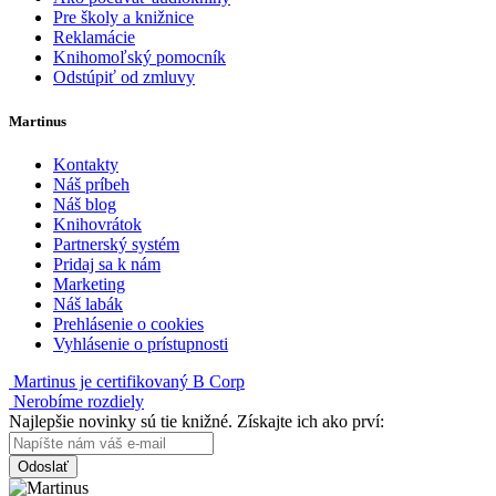
Pre školy a knižnice
Reklamácie
Knihomoľský pomocník
Odstúpiť od zmluvy
Martinus
Kontakty
Náš príbeh
Náš blog
Knihovrátok
Partnerský systém
Pridaj sa k nám
Marketing
Náš labák
Prehlásenie o cookies
Vyhlásenie o prístupnosti
Martinus je certifikovaný B Corp
Nerobíme rozdiely
Najlepšie novinky sú tie knižné. Získajte ich ako prví:
Odoslať