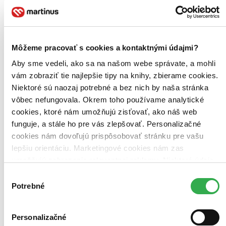
Zúžiť výber
Zoradiť
Môžeme pracovať s cookies a kontaktnými údajmi?
Aby sme vedeli, ako sa na našom webe správate, a mohli
vám zobraziť tie najlepšie tipy na knihy, zbierame cookies.
Bestsellery
Niektoré sú naozaj potrebné a bez nich by naša stránka
Top hodnotené
vôbec nefungovala. Okrem toho používame analytické
Novinky
cookies, ktoré nám umožňujú zisťovať, ako náš web
Najdrahšie
Najlacnejšie
funguje, a stále ho pre vás zlepšovať. Personalizačné
Najvyššia zľava
cookies nám dovoľujú prispôsobovať stránku pre vašu
lepšiu orientáciu. Marketingové cookies nám zas
Použité filtre
umožňujú zobrazenie relevantnej reklamy. Niektoré údaje
Zrušiť filtre
zdieľame aj s tretími stranami. Veľmi by nám pomohlo,
Výber
Interpret Vojtěch Dyk
keby sme mohli používať všetky tieto cookies. Ďakujeme!
Potrebné
súhlasu
Personalizačné