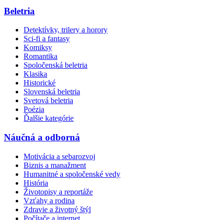
Beletria
Detektívky, trilery a horory
Sci-fi a fantasy
Komiksy
Romantika
Spoločenská beletria
Klasika
Historické
Slovenská beletria
Svetová beletria
Poézia
Ďalšie kategórie
Náučná a odborná
Motivácia a sebarozvoj
Biznis a manažment
Humanitné a spoločenské vedy
História
Životopisy a reportáže
Vzťahy a rodina
Zdravie a životný štýl
Počítače a internet