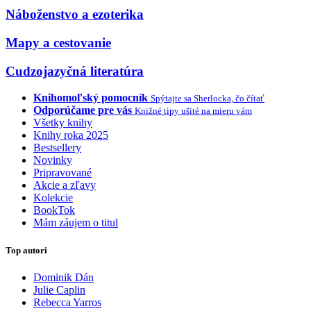
Náboženstvo a ezoterika
Mapy a cestovanie
Cudzojazyčná literatúra
Knihomoľský pomocník
Spýtajte sa Sherlocka, čo čítať
Odporúčame pre vás
Knižné tipy ušité na mieru vám
Všetky knihy
Knihy roka 2025
Bestsellery
Novinky
Pripravované
Akcie a zľavy
Kolekcie
BookTok
Mám záujem o titul
Top autori
Dominik Dán
Julie Caplin
Rebecca Yarros