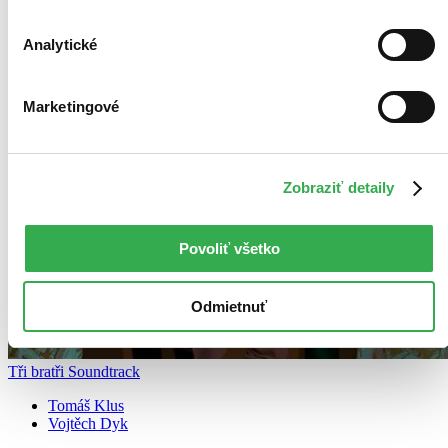
Analytické
Marketingové
Zobraziť detaily
Povoliť všetko
Odmietnuť
Tři bratři Soundtrack
Tomáš Klus
Vojtěch Dyk