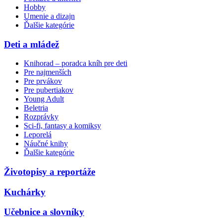
Hobby
Umenie a dizajn
Ďalšie kategórie
Deti a mládež
Knihorad – poradca kníh pre deti
Pre najmenších
Pre prvákov
Pre pubertiakov
Young Adult
Beletria
Rozprávky
Sci-fi, fantasy a komiksy
Leporelá
Náučné knihy
Ďalšie kategórie
Životopisy a reportáže
Kuchárky
Učebnice a slovníky