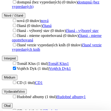
dostupná (bez vypredaných) (0 titulov)
dostupná (bez
vypredaných)
Nové / čítané
nová (0 titulov)
nová
čítaná (0 titulov)
čítaná
čítaná - výborný stav (0 titulov)
čítaná - výborný stav
čítaná - mierne opotrebovaná (0 titulov)
čítaná - mierne
opotrebovaná
čítané verzie vypredaných kníh (0 titulov)
čítané verzie
vypredaných kníh
Interpret
Tomáš Klus (1 titul)
Tomáš Klus
1
Vojtěch Dyk (1 titul)
Vojtěch Dyk
1
Médium
CD (1 titul)
CD
1
Vydavateľstvo
Hudobné albumy (1 titul)
Hudobné albumy
1
Obal
CD obal (1 titul)
CD obal
1