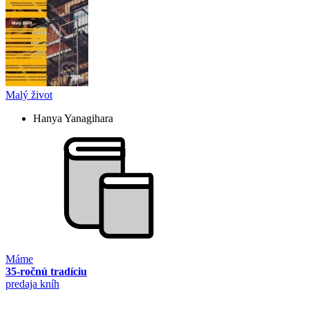
Malý život
Hanya Yanagihara
Máme
35-ročnú tradíciu
predaja kníh