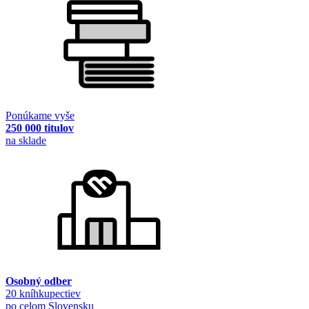
Ponúkame vyše
250 000 titulov
na sklade
Osobný odber
20 kníhkupectiev
po celom Slovensku