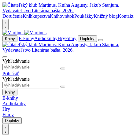
Doručenie
Kníhkupectvá
Knihovrátok
Poukážky
Knižný blog
Kontakt
E-knihy
Audioknihy
Hry
Filmy
Knihy
Doplnky
Vyhľadávanie
Prihlásiť
Vyhľadávanie
Knihy
E-knihy
Audioknihy
Hry
Filmy
Doplnky