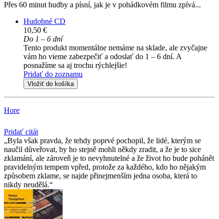
Přes 60 minut hudby a písní, jak je v pohádkovém filmu zpívá...
Hudobné CD
10,50 €
Do 1 – 6 dní
Tento produkt momentálne nemáme na sklade, ale zvyčajne
vám ho vieme zabezpečiť a odoslať do 1 – 6 dní. A
posnažíme sa aj trochu rýchlejšie!
Pridať do zoznamu
Vložiť do košíka
Hore
Pridať citát
Byla však pravda, že tehdy poprvé pochopil, že lidé, kterým se
naučil důveřovat, by ho stejně mohli někdy zradit, a že je to sice
zklamání, ale zároveň je to nevyhnutelné a že život ho bude pohánět
pravidelným tempem vpřed, protože za každého, kdo ho nějakým
způsobem zklame, se najde přinejmenším jedna osoba, která to
nikdy neudělá.