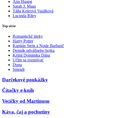
Ana Huang
Sarah J. Maas
Táňa Keleová Vasilková
Lucinda Riley
Top série
Romantické úteky
Harry Potter
Kapitán Stein a Notár Barbarič
Denník odvážneho bojka
Krimi Dominika Dána
Učím sa rozprávať
Duna
Smradi
Darčekové poukážky
Čítačky e-kníh
Vecičky od Martinusu
Káva, čaj a pochutiny