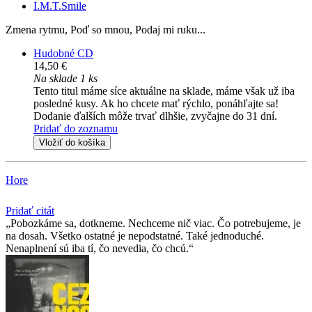
I.M.T.Smile
Zmena rytmu, Poď so mnou, Podaj mi ruku...
Hudobné CD
14,50 €
Na sklade 1 ks
Tento titul máme síce aktuálne na sklade, máme však už iba
posledné kusy. Ak ho chcete mať rýchlo, ponáhľajte sa!
Dodanie ďalších môže trvať dlhšie, zvyčajne do 31 dní.
Pridať do zoznamu
Vložiť do košíka
Hore
Pridať citát
Pobozkáme sa, dotkneme. Nechceme nič viac. Čo potrebujeme, je
na dosah. Všetko ostatné je nepodstatné. Také jednoduché.
Nenaplnení sú iba tí, čo nevedia, čo chcú.