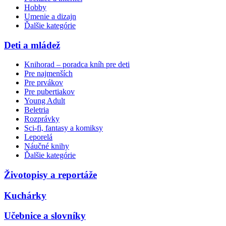
Hobby
Umenie a dizajn
Ďalšie kategórie
Deti a mládež
Knihorad – poradca kníh pre deti
Pre najmenších
Pre prvákov
Pre pubertiakov
Young Adult
Beletria
Rozprávky
Sci-fi, fantasy a komiksy
Leporelá
Náučné knihy
Ďalšie kategórie
Životopisy a reportáže
Kuchárky
Učebnice a slovníky