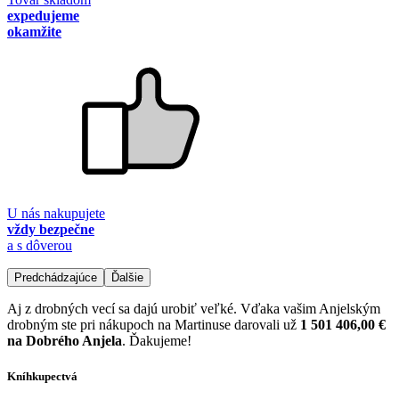
expedujeme
okamžite
U nás nakupujete
vždy bezpečne
a s dôverou
Predchádzajúce
Ďalšie
Aj z drobných vecí sa dajú urobiť veľké. Vďaka vašim Anjelským
drobným ste pri nákupoch na Martinuse darovali už
1 501 406,00 €
na Dobrého Anjela
. Ďakujeme!
Kníhkupectvá