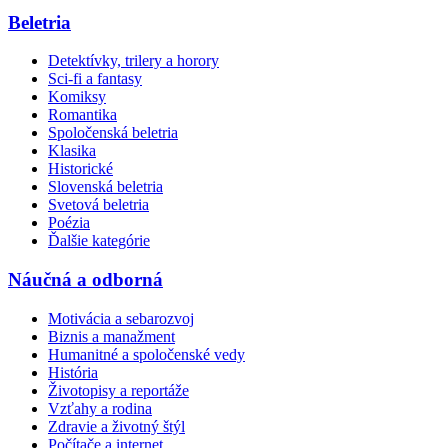
Beletria
Detektívky, trilery a horory
Sci-fi a fantasy
Komiksy
Romantika
Spoločenská beletria
Klasika
Historické
Slovenská beletria
Svetová beletria
Poézia
Ďalšie kategórie
Náučná a odborná
Motivácia a sebarozvoj
Biznis a manažment
Humanitné a spoločenské vedy
História
Životopisy a reportáže
Vzťahy a rodina
Zdravie a životný štýl
Počítače a internet