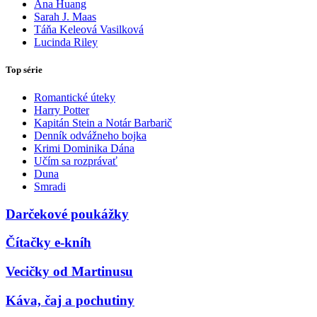
Ana Huang
Sarah J. Maas
Táňa Keleová Vasilková
Lucinda Riley
Top série
Romantické úteky
Harry Potter
Kapitán Stein a Notár Barbarič
Denník odvážneho bojka
Krimi Dominika Dána
Učím sa rozprávať
Duna
Smradi
Darčekové poukážky
Čítačky e-kníh
Vecičky od Martinusu
Káva, čaj a pochutiny