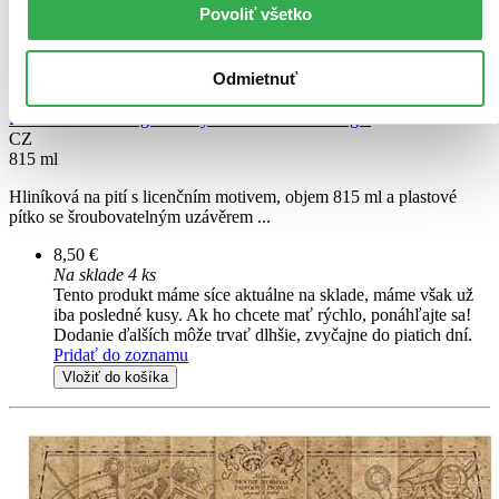
Povoliť všetko
Odmietnuť
Hliníková fľaša vegas Harry Potter - Golden Magic
CZ
815 ml
Hliníková na pití s licenčním motivem, objem 815 ml a plastové
pítko se šroubovatelným uzávěrem ...
8,50 €
Na sklade 4 ks
Tento produkt máme síce aktuálne na sklade, máme však už
iba posledné kusy. Ak ho chcete mať rýchlo, ponáhľajte sa!
Dodanie ďalších môže trvať dlhšie, zvyčajne do piatich dní.
Pridať do zoznamu
Vložiť do košíka