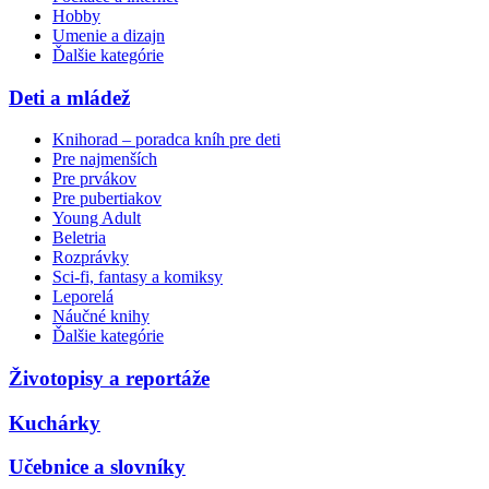
Hobby
Umenie a dizajn
Ďalšie kategórie
Deti a mládež
Knihorad – poradca kníh pre deti
Pre najmenších
Pre prvákov
Pre pubertiakov
Young Adult
Beletria
Rozprávky
Sci-fi, fantasy a komiksy
Leporelá
Náučné knihy
Ďalšie kategórie
Životopisy a reportáže
Kuchárky
Učebnice a slovníky