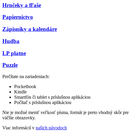
Hrnčeky a fľaše
Papiernictvo
Zápisníky a kalendáre
Hudba
LP platne
Puzzle
Prečítate na zariadeniach:
Pocketbook
Kindle
Smartfón či tablet s príslušnou aplikáciou
Počítač s príslušnou aplikáciou
Nie je možné meniť veľkosť písma, formát je preto vhodný skôr pre
väčšie obrazovky.
Viac informácií v
našich návodoch