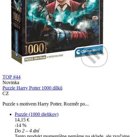
TOP #44
Novinka
Puzzle Harry Potter 1000 dílků
CZ
Puzzle s motivem Harry Potter. Rozměr po...
Puzzle (1000 dielikov)
14,15 €
-14 %
Do 2 – 4 dní
Tento produkt momentálne nemáme na sklade, ale zvyčajne