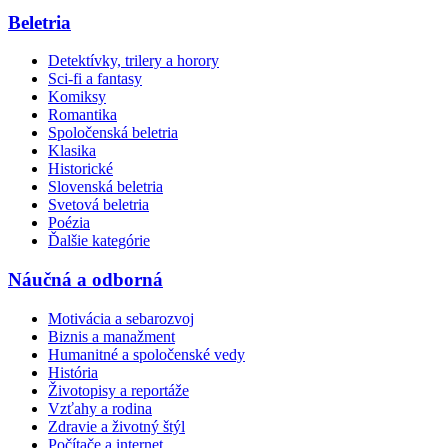
Beletria
Detektívky, trilery a horory
Sci-fi a fantasy
Komiksy
Romantika
Spoločenská beletria
Klasika
Historické
Slovenská beletria
Svetová beletria
Poézia
Ďalšie kategórie
Náučná a odborná
Motivácia a sebarozvoj
Biznis a manažment
Humanitné a spoločenské vedy
História
Životopisy a reportáže
Vzťahy a rodina
Zdravie a životný štýl
Počítače a internet