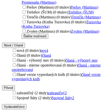
Promenada (Martinus)
Prešov (Martinus) (0 titulov)
Prešov (Martinus)
Trebišov (ŠUM) (0 titulov)
Trebišov (ŠUM)
Trenčín (Martinus) (0 titulov)
Trenčín (Martinus)
Turzovka (Kniha Turzovka) (0 titulov)
Turzovka
(Kniha Turzovka)
Zvolen (Martinus) (0 titulov)
Zvolen (Martinus)
Ďalšie možnosti
Nové / čítané
nová (0 titulov)
nová
čítaná (0 titulov)
čítaná
čítaná - výborný stav (0 titulov)
čítaná - výborný stav
čítaná - mierne opotrebovaná (0 titulov)
čítaná - mierne
opotrebovaná
čítané verzie vypredaných kníh (0 titulov)
čítané verzie
vypredaných kníh
Pôvod
zahraničný (2 tituly)
zahraničný
2
Spojené štáty (2 tituly)
Spojené štáty
2
Vydavateľstvo