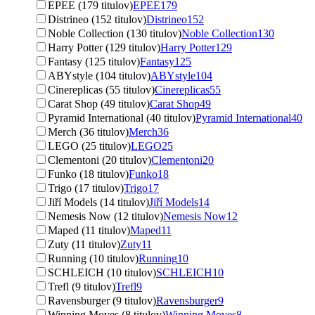
EPEE (179 titulov)
EPEE
179
Distrineo (152 titulov)
Distrineo
152
Noble Collection (130 titulov)
Noble Collection
130
Harry Potter (129 titulov)
Harry Potter
129
Fantasy (125 titulov)
Fantasy
125
ABYstyle (104 titulov)
ABYstyle
104
Cinereplicas (55 titulov)
Cinereplicas
55
Carat Shop (49 titulov)
Carat Shop
49
Pyramid International (40 titulov)
Pyramid International
40
Merch (36 titulov)
Merch
36
LEGO (25 titulov)
LEGO
25
Clementoni (20 titulov)
Clementoni
20
Funko (18 titulov)
Funko
18
Trigo (17 titulov)
Trigo
17
Jiří Models (14 titulov)
Jiří Models
14
Nemesis Now (12 titulov)
Nemesis Now
12
Maped (11 titulov)
Maped
11
Zuty (11 titulov)
Zuty
11
Running (10 titulov)
Running
10
SCHLEICH (10 titulov)
SCHLEICH
10
Trefl (9 titulov)
Trefl
9
Ravensburger (9 titulov)
Ravensburger
9
Winning Moves (8 titulov)
Winning Moves
8