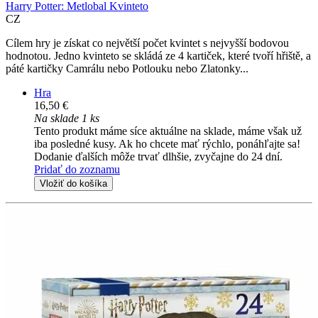
Harry Potter: Metlobal Kvinteto
CZ
Cílem hry je získat co největší počet kvintet s nejvyšší bodovou
hodnotou. Jedno kvinteto se skládá ze 4 kartiček, které tvoří hřiště, a
páté kartičky Camrálu nebo Potlouku nebo Zlatonky...
Hra
16,50 €
Na sklade 1 ks
Tento produkt máme síce aktuálne na sklade, máme však už
iba posledné kusy. Ak ho chcete mať rýchlo, ponáhľajte sa!
Dodanie ďalších môže trvať dlhšie, zvyčajne do 24 dní.
Pridať do zoznamu
Vložiť do košíka