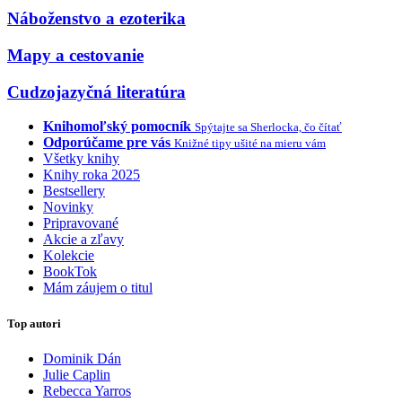
Náboženstvo a ezoterika
Mapy a cestovanie
Cudzojazyčná literatúra
Knihomoľský pomocník
Spýtajte sa Sherlocka, čo čítať
Odporúčame pre vás
Knižné tipy ušité na mieru vám
Všetky knihy
Knihy roka 2025
Bestsellery
Novinky
Pripravované
Akcie a zľavy
Kolekcie
BookTok
Mám záujem o titul
Top autori
Dominik Dán
Julie Caplin
Rebecca Yarros