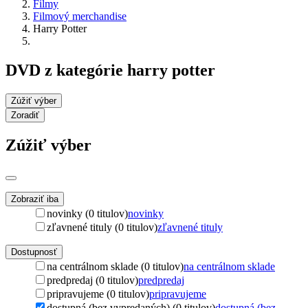
Filmy
Filmový merchandise
Harry Potter
DVD z kategórie harry potter
Zúžiť výber
Zoradiť
Zúžiť výber
Zobraziť iba
novinky (0 titulov)
novinky
zľavnené tituly (0 titulov)
zľavnené tituly
Dostupnosť
na centrálnom sklade (0 titulov)
na centrálnom sklade
predpredaj (0 titulov)
predpredaj
pripravujeme (0 titulov)
pripravujeme
dostupná (bez vypredaných) (0 titulov)
dostupná (bez