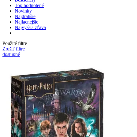
Top hodnotené
Novinky
Najdrahšie
Najlacnejšie
Najvyššia zľava
Použité filtre
Zrušiť filtre
dostupné