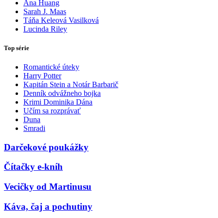
Ana Huang
Sarah J. Maas
Táňa Keleová Vasilková
Lucinda Riley
Top série
Romantické úteky
Harry Potter
Kapitán Stein a Notár Barbarič
Denník odvážneho bojka
Krimi Dominika Dána
Učím sa rozprávať
Duna
Smradi
Darčekové poukážky
Čítačky e-kníh
Vecičky od Martinusu
Káva, čaj a pochutiny