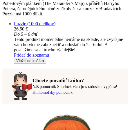
Pobertovým plánkem (The Marauder’s Map) z příběhů Harryho
Pottera, čarodějnického učně ze školy čar a kouzel v Bradavicích.
Puzzle má 1000 dílků.
Puzzle (1000 dielikov)
26,50 €
Do 5 – 6 dní
Tento produkt momentálne nemáme na sklade, ale zvyčajne
vám ho vieme zabezpečiť a odoslať do 5 – 6 dní. A
posnažíme sa aj trochu rýchlejšie!
Pridať do zoznamu
Vložiť do košíka
Chcete poradiť knihu?
Náš pomocník Sherlock vám ju s radosťou vypátra!
Knihomoľský pomocník