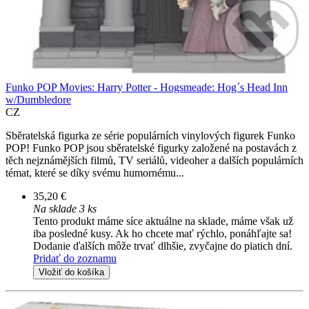
Funko POP Movies: Harry Potter - Hogsmeade: Hog´s Head Inn
w/Dumbledore
CZ
Sběratelská figurka ze série populárních vinylových figurek Funko
POP! Funko POP jsou sběratelské figurky založené na postavách z
těch nejznámějších filmů, TV seriálů, videoher a dalších populárních
témat, které se díky svému humornému...
35,20 €
Na sklade 3 ks
Tento produkt máme síce aktuálne na sklade, máme však už
iba posledné kusy. Ak ho chcete mať rýchlo, ponáhľajte sa!
Dodanie ďalších môže trvať dlhšie, zvyčajne do piatich dní.
Pridať do zoznamu
Vložiť do košíka