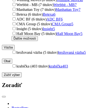
Wrebbit - MB (7 titulov)
Wrebbit - MB
7
Manhattan Toy (7 titulov)
Manhattan Toy
7
Betexa (6 titulov)
Betexa
6
ADC BF (6 titulov)
ADC BF
6
CMA Group (5 titulov)
CMA Group
5
Insight (5 titulov)
Insight
5
Half Moon Bay (5 titulov)
Half Moon Bay
5
Ďalšie možnosti
Väzba
brožovaná väzba (5 titulov)
brožovaná väzba
5
Obal
krabička (403 titulov)
krabička
403
Zúžiť výber
Zoradiť
Bestsellery