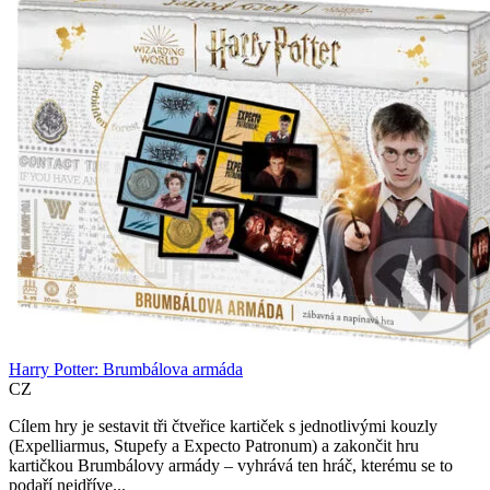
Harry Potter: Brumbálova armáda
CZ
Cílem hry je sestavit tři čtveřice kartiček s jednotlivými kouzly
(Expelliarmus, Stupefy a Expecto Patronum) a zakončit hru
kartičkou Brumbálovy armády – vyhrává ten hráč, kterému se to
podaří nejdříve...