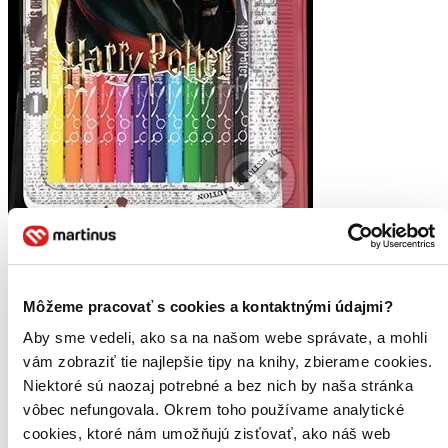
Harry Potter - Pastelky v PVC kapse
CZ
Balení obsahuje 12 trojhranných pastelek a ořezávátko v praktickém
Môžeme pracovať s cookies a kontaktnými údajmi?
uzavíratelném pouzdře...
Aby sme vedeli, ako sa na našom webe správate, a mohli
5,60 €
vám zobraziť tie najlepšie tipy na knihy, zbierame cookies.
Na sklade 3 ks
Tento produkt máme síce aktuálne na sklade, máme však už
Niektoré sú naozaj potrebné a bez nich by naša stránka
iba posledné kusy. Ak ho chcete mať rýchlo, ponáhľajte sa!
vôbec nefungovala. Okrem toho používame analytické
Dodanie ďalších môže trvať dlhšie, zvyčajne do piatich dní.
cookies, ktoré nám umožňujú zisťovať, ako náš web
Pridať do zoznamu