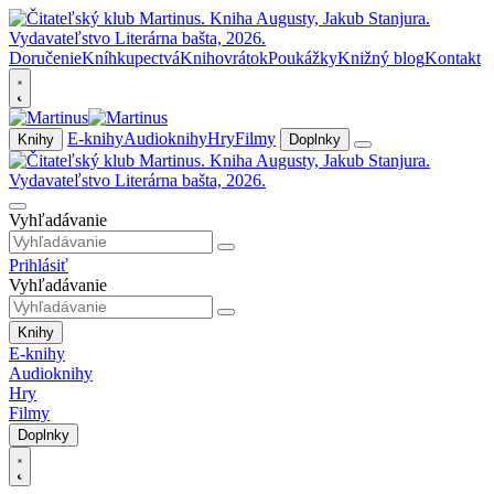
Doručenie
Kníhkupectvá
Knihovrátok
Poukážky
Knižný blog
Kontakt
E-knihy
Audioknihy
Hry
Filmy
Knihy
Doplnky
Vyhľadávanie
Prihlásiť
Vyhľadávanie
Knihy
E-knihy
Audioknihy
Hry
Filmy
Doplnky