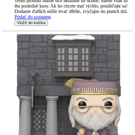
Tento produkt máme síce aktuálne na sklade, máme však už
iba posledné kusy. Ak ho chcete mať rýchlo, ponáhľajte sa!
Dodanie ďalších môže trvať dlhšie, zvyčajne do piatich dní.
Pridať do zoznamu
Vložiť do košíka