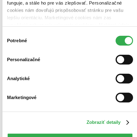
Vložiť do košíka
funguje, a stále ho pre vás zlepšovať. Personalizačné
cookies nám dovoľujú prispôsobovať stránku pre vašu
lepšiu orientáciu. Marketingové cookies nám zas
umožňujú zobrazenie relevantnej reklamy. Niektoré údaje
zdieľame aj s tretími stranami. Veľmi by nám pomohlo,
Výber
keby sme mohli používať všetky tieto cookies. Ďakujeme!
Potrebné
súhlasu
Personalizačné
Analytické
Marketingové
Zobraziť detaily