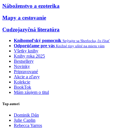
Náboženstvo a ezoterika
Mapy a cestovanie
Cudzojazyčná literatúra
Knihomoľský pomocník
Spýtajte sa Sherlocka, čo čítať
Odporúčame pre vás
Knižné tipy ušité na mieru vám
Všetky knihy
Knihy roka 2025
Bestsellery
Novinky
Pripravované
Akcie a zľavy
Kolekcie
BookTok
Mám záujem o titul
Top autori
Dominik Dán
Julie Caplin
Rebecca Yarros