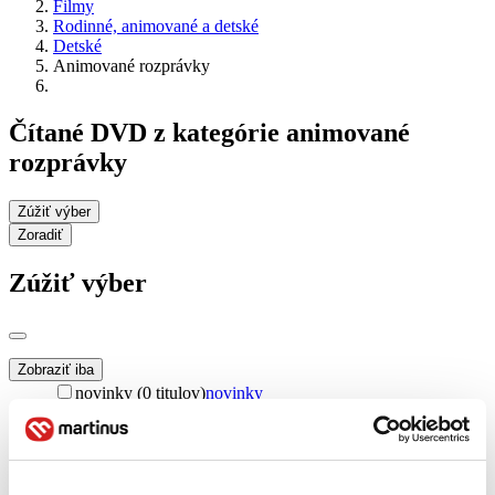
Filmy
Rodinné, animované a detské
Detské
Animované rozprávky
Čítané DVD z kategórie animované
rozprávky
Zúžiť výber
Zoradiť
Zúžiť výber
Zobraziť iba
novinky (0 titulov)
novinky
zľavnené tituly (0 titulov)
zľavnené tituly
Dostupnosť
na centrálnom sklade (0 titulov)
na centrálnom sklade