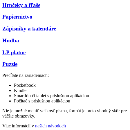
Hrnčeky a fľaše
Papiernictvo
Zápisníky a kalendáre
Hudba
LP platne
Puzzle
Prečítate na zariadeniach:
Pocketbook
Kindle
Smartfón či tablet s príslušnou aplikáciou
Počítač s príslušnou aplikáciou
Nie je možné meniť veľkosť písma, formát je preto vhodný skôr pre
väčšie obrazovky.
Viac informácií v
našich návodoch