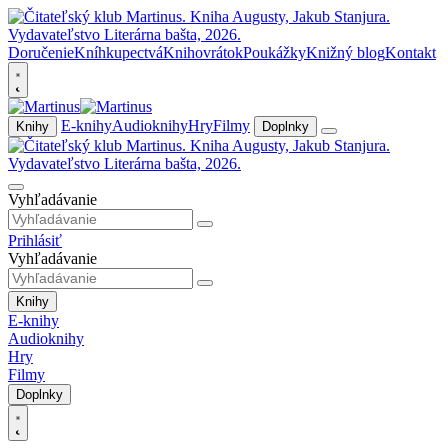
Doručenie
Kníhkupectvá
Knihovrátok
Poukážky
Knižný blog
Kontakt
E-knihy
Audioknihy
Hry
Filmy
Knihy
Doplnky
Vyhľadávanie
Prihlásiť
Vyhľadávanie
Knihy
E-knihy
Audioknihy
Hry
Filmy
Doplnky