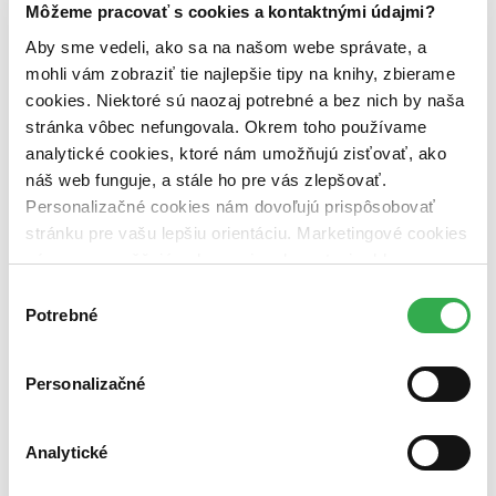
predpredaj (0 titulov)
predpredaj
Môžeme pracovať s cookies a kontaktnými údajmi?
pripravujeme (0 titulov)
pripravujeme
Aby sme vedeli, ako sa na našom webe správate, a
dostupná (bez vypredaných) (0 titulov)
dostupná (bez
vypredaných)
mohli vám zobraziť tie najlepšie tipy na knihy, zbierame
cookies. Niektoré sú naozaj potrebné a bez nich by naša
Nové / čítané
stránka vôbec nefungovala. Okrem toho používame
nová (0 titulov)
nová
analytické cookies, ktoré nám umožňujú zisťovať, ako
čítaná (0 titulov)
čítaná
čítaná - výborný stav (0 titulov)
čítaná - výborný stav
náš web funguje, a stále ho pre vás zlepšovať.
čítaná - mierne opotrebovaná (0 titulov)
čítaná - mierne
Personalizačné cookies nám dovoľujú prispôsobovať
opotrebovaná
stránku pre vašu lepšiu orientáciu. Marketingové cookies
čítané verzie vypredaných kníh (0 titulov)
čítané verzie
nám zas umožňujú zobrazenie relevantnej reklamy.
vypredaných kníh
Niektoré údaje zdieľame aj s tretími stranami. Veľmi by
Výber
Zúžiť výber
nám pomohlo, keby sme mohli používať všetky tieto
Potrebné
súhlasu
cookies. Ďakujeme!
Zoradiť
Personalizačné
Analytické
Bestsellery
Top hodnotené
Novinky