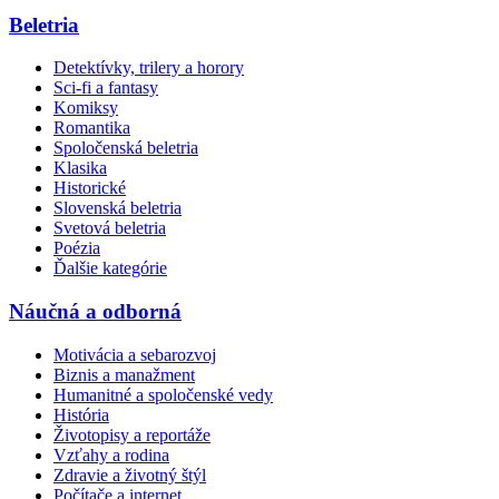
Beletria
Detektívky, trilery a horory
Sci-fi a fantasy
Komiksy
Romantika
Spoločenská beletria
Klasika
Historické
Slovenská beletria
Svetová beletria
Poézia
Ďalšie kategórie
Náučná a odborná
Motivácia a sebarozvoj
Biznis a manažment
Humanitné a spoločenské vedy
História
Životopisy a reportáže
Vzťahy a rodina
Zdravie a životný štýl
Počítače a internet