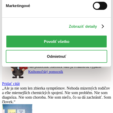
Najdrahšie
Marketingové
Najlacnejšie
Najvyššia zľava
Použité filtre
Zobraziť detaily
Zrušiť filtre
čítané
Nebol nájdený
žiadny titul
vyhovujúci zadaným podmienkam.
Povoliť všetko
Skúste prosím zmeniť vyhľadávaný výraz.
Odmietnuť
Chcete poradiť knihu?
Náš pomocník Sherlock vám ju s radosťou vypátra!
Knihomoľský pomocník
Pridať citát
Ale ja nie som len zbierka symptómov. Nehoda mizerných rodičov
a ešte miernejších chemických spojení. Nie som problém. Nie som
diagnóza. Nie som choroba. Nie som niečo, čo sa dá zachrániť. Som
človek.