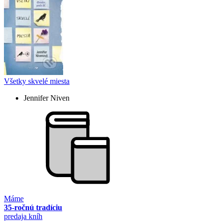
Všetky skvelé miesta
Jennifer Niven
Máme
35-ročnú tradíciu
predaja kníh