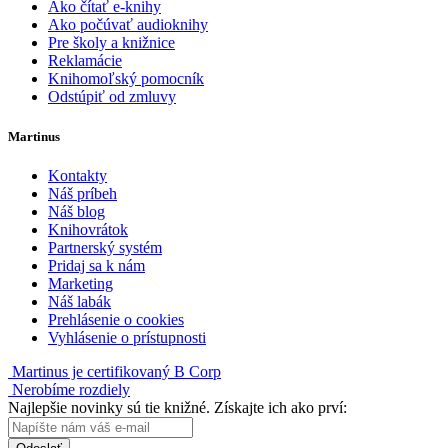
Ako čítať e-knihy
Ako počúvať audioknihy
Pre školy a knižnice
Reklamácie
Knihomoľský pomocník
Odstúpiť od zmluvy
Martinus
Kontakty
Náš príbeh
Náš blog
Knihovrátok
Partnerský systém
Pridaj sa k nám
Marketing
Náš labák
Prehlásenie o cookies
Vyhlásenie o prístupnosti
Martinus je certifikovaný B Corp
Nerobíme rozdiely
Najlepšie novinky sú tie knižné. Získajte ich ako prví: