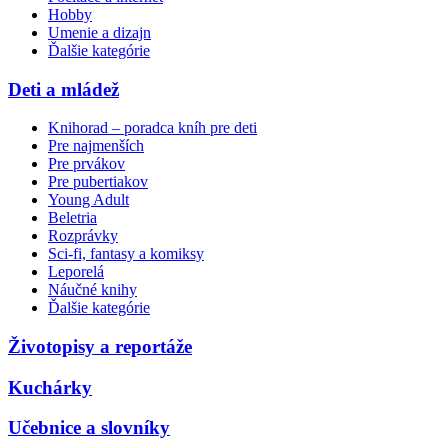
Hobby
Umenie a dizajn
Ďalšie kategórie
Deti a mládež
Knihorad – poradca kníh pre deti
Pre najmenších
Pre prvákov
Pre pubertiakov
Young Adult
Beletria
Rozprávky
Sci-fi, fantasy a komiksy
Leporelá
Náučné knihy
Ďalšie kategórie
Životopisy a reportáže
Kuchárky
Učebnice a slovníky