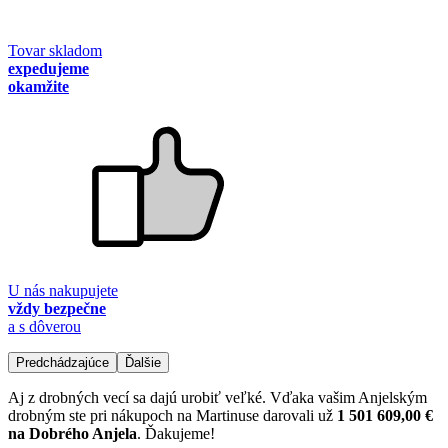
Tovar skladom
expedujeme
okamžite
U nás nakupujete
vždy bezpečne
a s dôverou
Predchádzajúce
Ďalšie
Aj z drobných vecí sa dajú urobiť veľké. Vďaka vašim Anjelským
drobným ste pri nákupoch na Martinuse darovali už
1 501 609,00 €
na Dobrého Anjela
. Ďakujeme!