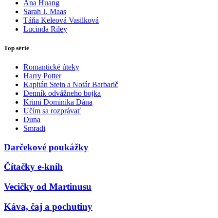
Ana Huang
Sarah J. Maas
Táňa Keleová Vasilková
Lucinda Riley
Top série
Romantické úteky
Harry Potter
Kapitán Stein a Notár Barbarič
Denník odvážneho bojka
Krimi Dominika Dána
Učím sa rozprávať
Duna
Smradi
Darčekové poukážky
Čítačky e-kníh
Vecičky od Martinusu
Káva, čaj a pochutiny