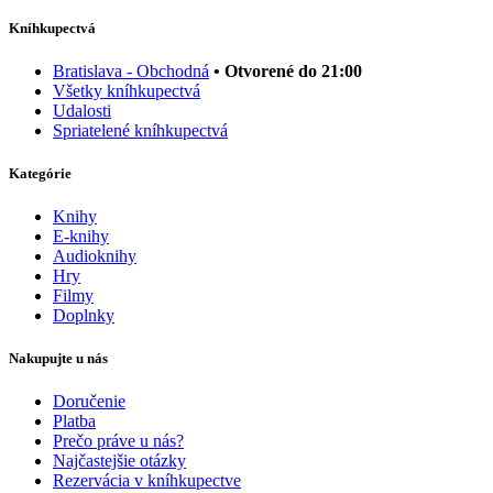
Kníhkupectvá
Bratislava - Obchodná
• Otvorené do 21:00
Všetky kníhkupectvá
Udalosti
Spriatelené kníhkupectvá
Kategórie
Knihy
E-knihy
Audioknihy
Hry
Filmy
Doplnky
Nakupujte u nás
Doručenie
Platba
Prečo práve u nás?
Najčastejšie otázky
Rezervácia v kníhkupectve