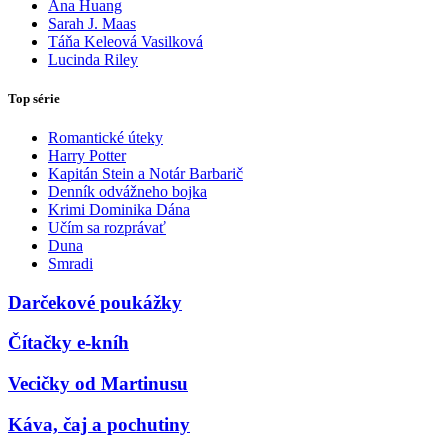
Ana Huang
Sarah J. Maas
Táňa Keleová Vasilková
Lucinda Riley
Top série
Romantické úteky
Harry Potter
Kapitán Stein a Notár Barbarič
Denník odvážneho bojka
Krimi Dominika Dána
Učím sa rozprávať
Duna
Smradi
Darčekové poukážky
Čítačky e-kníh
Vecičky od Martinusu
Káva, čaj a pochutiny