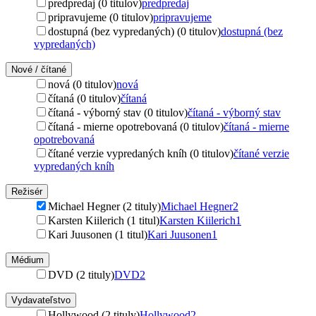
predpredaj (0 titulov)
predpredaj
pripravujeme (0 titulov)
pripravujeme
dostupná (bez vypredaných) (0 titulov)
dostupná (bez
vypredaných)
Nové / čítané
nová (0 titulov)
nová
čítaná (0 titulov)
čítaná
čítaná - výborný stav (0 titulov)
čítaná - výborný stav
čítaná - mierne opotrebovaná (0 titulov)
čítaná - mierne
opotrebovaná
čítané verzie vypredaných kníh (0 titulov)
čítané verzie
vypredaných kníh
Režisér
Michael Hegner (2 tituly)
Michael Hegner
2
Karsten Kiilerich (1 titul)
Karsten Kiilerich
1
Kari Juusonen (1 titul)
Kari Juusonen
1
Médium
DVD (2 tituly)
DVD
2
Vydavateľstvo
Hollywood (2 tituly)
Hollywood
2