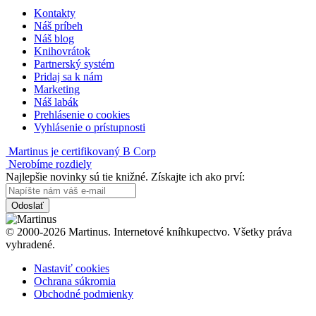
Kontakty
Náš príbeh
Náš blog
Knihovrátok
Partnerský systém
Pridaj sa k nám
Marketing
Náš labák
Prehlásenie o cookies
Vyhlásenie o prístupnosti
Martinus je certifikovaný B Corp
Nerobíme rozdiely
Najlepšie novinky sú tie knižné. Získajte ich ako prví:
Odoslať
© 2000-2026 Martinus. Internetové kníhkupectvo. Všetky práva
vyhradené.
Nastaviť cookies
Ochrana súkromia
Obchodné podmienky