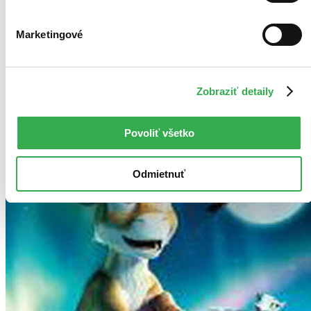
Do 4 – 6 dní
Tento produkt momentálne nemáme na sklade, ale zvyčajne
vám ho vieme zabezpečiť a odoslať do 4 – 6 dní. A
Marketingové
posnažíme sa aj trochu rýchlejšie!
Pridať do zoznamu
Vložiť do košíka
Zobraziť detaily
Povoliť všetko
Odmietnuť