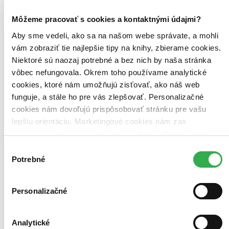
Môžeme pracovať s cookies a kontaktnými údajmi?
Aby sme vedeli, ako sa na našom webe správate, a mohli
vám zobraziť tie najlepšie tipy na knihy, zbierame cookies.
Niektoré sú naozaj potrebné a bez nich by naša stránka
vôbec nefungovala. Okrem toho používame analytické
Škaredé káčatko a ja
cookies, ktoré nám umožňujú zisťovať, ako náš web
EN
funguje, a stále ho pre vás zlepšovať. Personalizačné
Kim Larney
cookies nám dovoľujú prispôsobovať stránku pre vašu
Paul Tylack
Anna Olson
lepšiu orientáciu. Marketingové cookies nám zas
Gary Hetzler
umožňujú zobrazenie relevantnej reklamy. Niektoré údaje
Danna Davis
zdieľame aj s tretími stranami. Veľmi by nám pomohlo,
Výber
Krysík je neúspešný podvodníček, ktorý sa neočakávane stane
keby sme mohli používať všetky tieto cookies. Ďakujeme!
Potrebné
súhlasu
matkou! A jeho synom nie je nik iný ako najškaredšie káčatko na
planéte. Materstvo nie je pre Krysíka to pravé orechové. Ale potom
mu hlavou prebleskne nápad, ako môže vďaka nemu zbohatnúť...
Personalizačné
DVD film
4,30 €
-7 %
Analytické