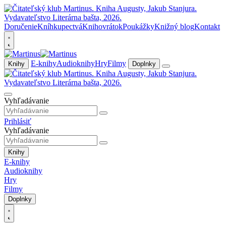
Doručenie
Kníhkupectvá
Knihovrátok
Poukážky
Knižný blog
Kontakt
E-knihy
Audioknihy
Hry
Filmy
Knihy
Doplnky
Vyhľadávanie
Prihlásiť
Vyhľadávanie
Knihy
E-knihy
Audioknihy
Hry
Filmy
Doplnky