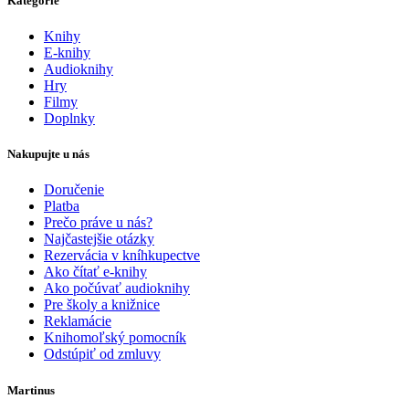
Kategórie
Knihy
E-knihy
Audioknihy
Hry
Filmy
Doplnky
Nakupujte u nás
Doručenie
Platba
Prečo práve u nás?
Najčastejšie otázky
Rezervácia v kníhkupectve
Ako čítať e-knihy
Ako počúvať audioknihy
Pre školy a knižnice
Reklamácie
Knihomoľský pomocník
Odstúpiť od zmluvy
Martinus