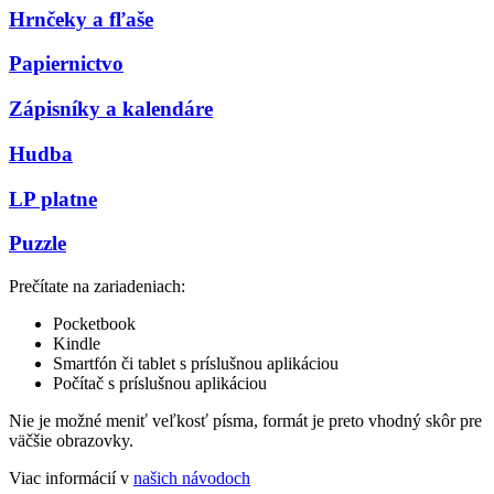
Hrnčeky a fľaše
Papiernictvo
Zápisníky a kalendáre
Hudba
LP platne
Puzzle
Prečítate na zariadeniach:
Pocketbook
Kindle
Smartfón či tablet s príslušnou aplikáciou
Počítač s príslušnou aplikáciou
Nie je možné meniť veľkosť písma, formát je preto vhodný skôr pre
väčšie obrazovky.
Viac informácií v
našich návodoch