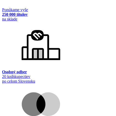
Ponúkame vyše
250 000 titulov
na sklade
Osobný odber
20 kníhkupectiev
po celom Slovensku