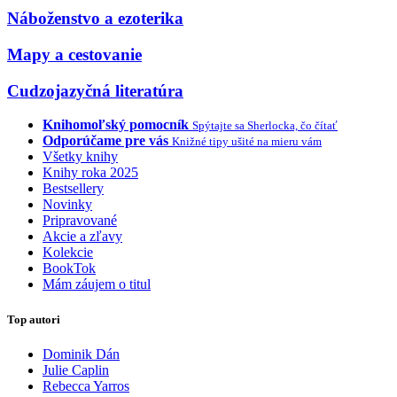
Náboženstvo a ezoterika
Mapy a cestovanie
Cudzojazyčná literatúra
Knihomoľský pomocník
Spýtajte sa Sherlocka, čo čítať
Odporúčame pre vás
Knižné tipy ušité na mieru vám
Všetky knihy
Knihy roka 2025
Bestsellery
Novinky
Pripravované
Akcie a zľavy
Kolekcie
BookTok
Mám záujem o titul
Top autori
Dominik Dán
Julie Caplin
Rebecca Yarros