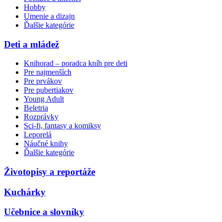
Hobby
Umenie a dizajn
Ďalšie kategórie
Deti a mládež
Knihorad – poradca kníh pre deti
Pre najmenších
Pre prvákov
Pre pubertiakov
Young Adult
Beletria
Rozprávky
Sci-fi, fantasy a komiksy
Leporelá
Náučné knihy
Ďalšie kategórie
Životopisy a reportáže
Kuchárky
Učebnice a slovníky