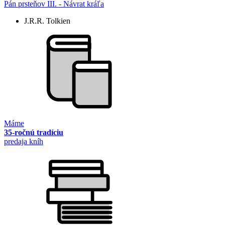
Pán prsteňov III. - Návrat kráľa
J.R.R. Tolkien
Máme
35-ročnú tradíciu
predaja kníh