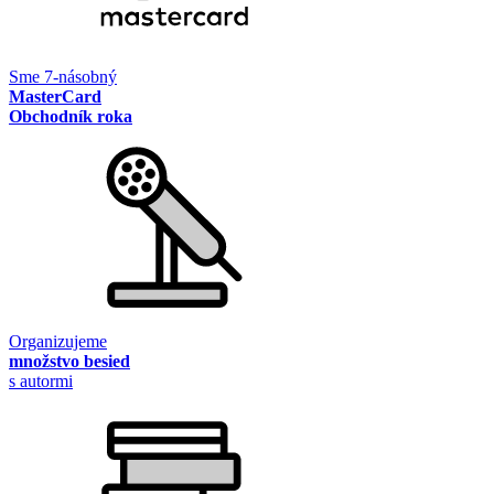
Sme 7-násobný
MasterCard
Obchodník roka
Organizujeme
množstvo besied
s autormi