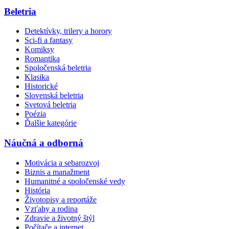
Beletria
Detektívky, trilery a horory
Sci-fi a fantasy
Komiksy
Romantika
Spoločenská beletria
Klasika
Historické
Slovenská beletria
Svetová beletria
Poézia
Ďalšie kategórie
Náučná a odborná
Motivácia a sebarozvoj
Biznis a manažment
Humanitné a spoločenské vedy
História
Životopisy a reportáže
Vzťahy a rodina
Zdravie a životný štýl
Počítače a internet