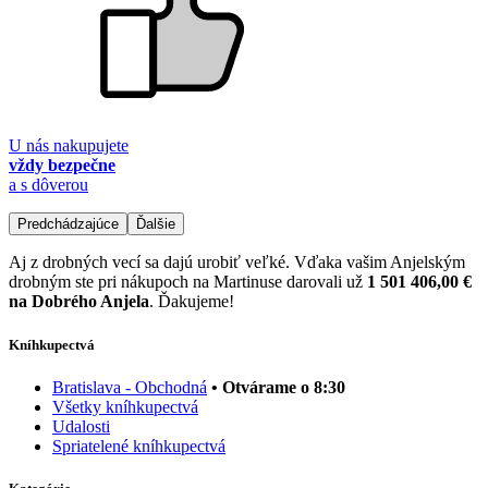
U nás nakupujete
vždy bezpečne
a s dôverou
Predchádzajúce
Ďalšie
Aj z drobných vecí sa dajú urobiť veľké. Vďaka vašim Anjelským
drobným ste pri nákupoch na Martinuse darovali už
1 501 406,00 €
na Dobrého Anjela
. Ďakujeme!
Kníhkupectvá
Bratislava - Obchodná
• Otvárame o 8:30
Všetky kníhkupectvá
Udalosti
Spriatelené kníhkupectvá