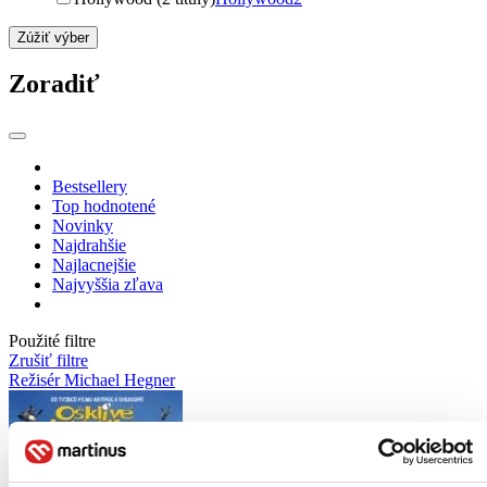
Zúžiť výber
Zoradiť
Bestsellery
Top hodnotené
Novinky
Najdrahšie
Najlacnejšie
Najvyššia zľava
Použité filtre
Zrušiť filtre
Režisér Michael Hegner