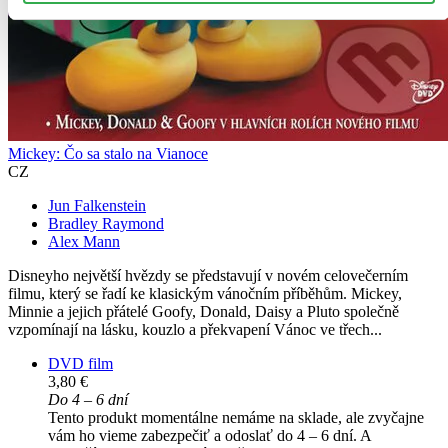
Mickey: Čo sa stalo na Vianoce
CZ
Jun Falkenstein
Bradley Raymond
Alex Mann
Disneyho největší hvězdy se představují v novém celovečerním
filmu, který se řadí ke klasickým vánočním příběhům. Mickey,
Minnie a jejich přátelé Goofy, Donald, Daisy a Pluto společně
vzpomínají na lásku, kouzlo a překvapení Vánoc ve třech...
DVD film
3,80 €
Do 4 – 6 dní
Tento produkt momentálne nemáme na sklade, ale zvyčajne
vám ho vieme zabezpečiť a odoslať do 4 – 6 dní. A