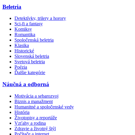
Beletria
Detektívky, trilery a horory
Sci-fi a fantasy
Komiksy
Romantika
Spoločenská beletria
Klasika
Historické
Slovenská beletria
Svetová beletria
Poézia
Ďalšie kategórie
Náučná a odborná
Motivácia a sebarozvoj
Biznis a manažment
Humanitné a spoločenské vedy
História
Životopisy a reportáže
Vzťahy a rodina
Zdravie a životný štýl
Počítače a internet