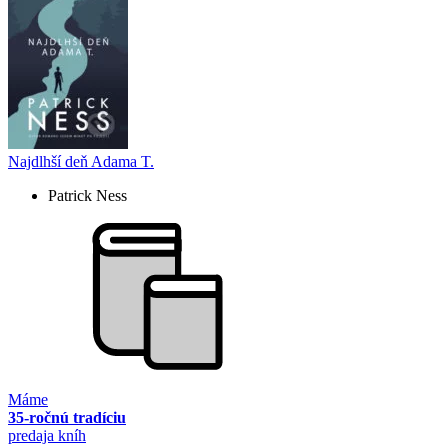
Najdlhší deň Adama T.
Patrick Ness
Máme
35-ročnú tradíciu
predaja kníh