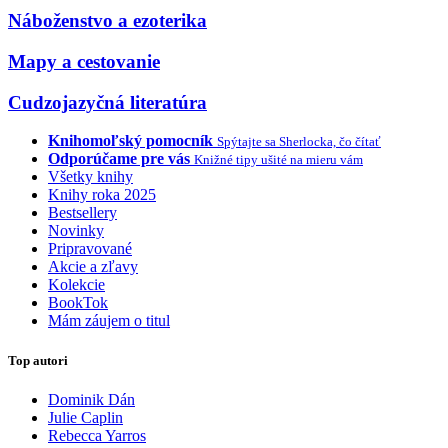
Náboženstvo a ezoterika
Mapy a cestovanie
Cudzojazyčná literatúra
Knihomoľský pomocník
Spýtajte sa Sherlocka, čo čítať
Odporúčame pre vás
Knižné tipy ušité na mieru vám
Všetky knihy
Knihy roka 2025
Bestsellery
Novinky
Pripravované
Akcie a zľavy
Kolekcie
BookTok
Mám záujem o titul
Top autori
Dominik Dán
Julie Caplin
Rebecca Yarros