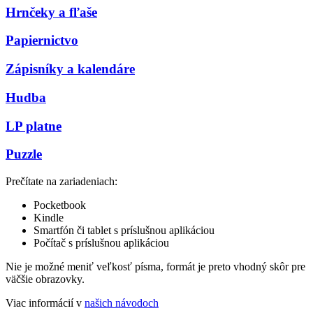
Hrnčeky a fľaše
Papiernictvo
Zápisníky a kalendáre
Hudba
LP platne
Puzzle
Prečítate na zariadeniach:
Pocketbook
Kindle
Smartfón či tablet s príslušnou aplikáciou
Počítač s príslušnou aplikáciou
Nie je možné meniť veľkosť písma, formát je preto vhodný skôr pre
väčšie obrazovky.
Viac informácií v
našich návodoch