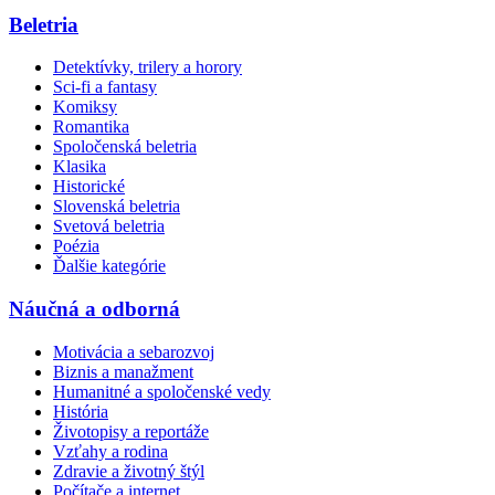
Beletria
Detektívky, trilery a horory
Sci-fi a fantasy
Komiksy
Romantika
Spoločenská beletria
Klasika
Historické
Slovenská beletria
Svetová beletria
Poézia
Ďalšie kategórie
Náučná a odborná
Motivácia a sebarozvoj
Biznis a manažment
Humanitné a spoločenské vedy
História
Životopisy a reportáže
Vzťahy a rodina
Zdravie a životný štýl
Počítače a internet