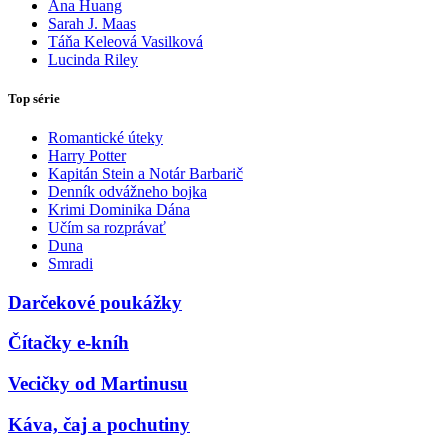
Ana Huang
Sarah J. Maas
Táňa Keleová Vasilková
Lucinda Riley
Top série
Romantické úteky
Harry Potter
Kapitán Stein a Notár Barbarič
Denník odvážneho bojka
Krimi Dominika Dána
Učím sa rozprávať
Duna
Smradi
Darčekové poukážky
Čítačky e-kníh
Vecičky od Martinusu
Káva, čaj a pochutiny