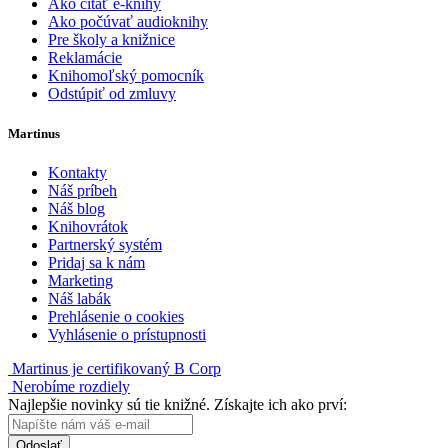
Ako čítať e-knihy
Ako počúvať audioknihy
Pre školy a knižnice
Reklamácie
Knihomoľský pomocník
Odstúpiť od zmluvy
Martinus
Kontakty
Náš príbeh
Náš blog
Knihovrátok
Partnerský systém
Pridaj sa k nám
Marketing
Náš labák
Prehlásenie o cookies
Vyhlásenie o prístupnosti
Martinus je certifikovaný B Corp
Nerobíme rozdiely
Najlepšie novinky sú tie knižné. Získajte ich ako prví:
Odoslať