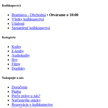
Kníhkupectvá
Bratislava - Obchodná
• Otvárame o 10:00
Všetky kníhkupectvá
Udalosti
Spriatelené kníhkupectvá
Kategórie
Knihy
E-knihy
Audioknihy
Hry
Filmy
Doplnky
Nakupujte u nás
Doručenie
Platba
Prečo práve u nás?
Najčastejšie otázky
Rezervácia v kníhkupectve