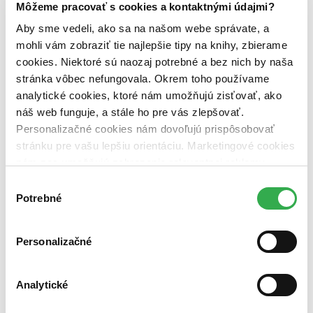
Môžeme pracovať s cookies a kontaktnými údajmi?
pripravujeme (0 titulov)
pripravujeme
dostupná (bez vypredaných) (0 titulov)
dostupná (bez
Aby sme vedeli, ako sa na našom webe správate, a
vypredaných)
mohli vám zobraziť tie najlepšie tipy na knihy, zbierame
cookies. Niektoré sú naozaj potrebné a bez nich by naša
Nové / čítané
nová (0 titulov)
nová
stránka vôbec nefungovala. Okrem toho používame
čítaná (0 titulov)
čítaná
analytické cookies, ktoré nám umožňujú zisťovať, ako
čítaná - výborný stav (0 titulov)
čítaná - výborný stav
náš web funguje, a stále ho pre vás zlepšovať.
čítaná - mierne opotrebovaná (0 titulov)
čítaná - mierne
Personalizačné cookies nám dovoľujú prispôsobovať
opotrebovaná
čítané verzie vypredaných kníh (0 titulov)
čítané verzie
stránku pre vašu lepšiu orientáciu. Marketingové cookies
vypredaných kníh
nám zas umožňujú zobrazenie relevantnej reklamy.
Niektoré údaje zdieľame aj s tretími stranami. Veľmi by
Výber
Zúžiť výber
nám pomohlo, keby sme mohli používať všetky tieto
Potrebné
súhlasu
Zoradiť
cookies. Ďakujeme!
Personalizačné
Bestsellery
Analytické
Top hodnotené
Novinky