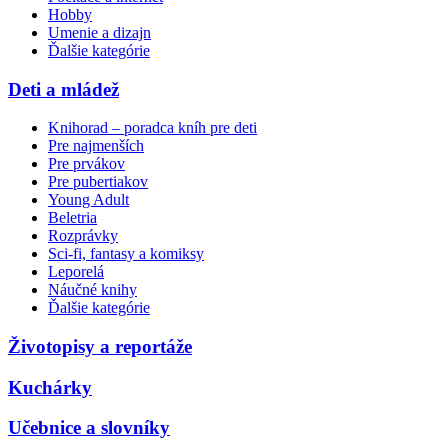
Hobby
Umenie a dizajn
Ďalšie kategórie
Deti a mládež
Knihorad – poradca kníh pre deti
Pre najmenších
Pre prvákov
Pre pubertiakov
Young Adult
Beletria
Rozprávky
Sci-fi, fantasy a komiksy
Leporelá
Náučné knihy
Ďalšie kategórie
Životopisy a reportáže
Kuchárky
Učebnice a slovníky