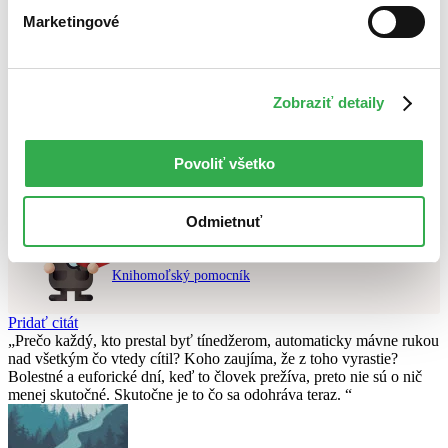
Najdrahšie
Marketingové
Najlacnejšie
Najvyššia zľava
Použité filtre
Zobraziť detaily
Zrušiť filtre
Režisér Alex Mann
čítané
Nebol nájdený
žiadny titul
vyhovujúci zadaným podmienkam.
Povoliť všetko
Skúste prosím zmeniť vyhľadávaný výraz.
Odmietnuť
Chcete poradiť knihu?
Náš pomocník Sherlock vám ju s radosťou vypátra!
Knihomoľský pomocník
Pridať citát
Prečo každý, kto prestal byť tínedžerom, automaticky mávne rukou
nad všetkým čo vtedy cítil? Koho zaujíma, že z toho vyrastie?
Bolestné a euforické dní, keď to človek prežíva, preto nie sú o nič
menej skutočné. Skutočne je to čo sa odohráva teraz.