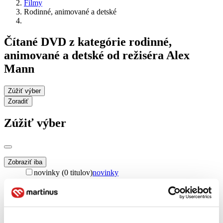
Filmy
Rodinné, animované a detské
Čítané DVD z kategórie rodinné,
animované a detské od režiséra Alex
Mann
Zúžiť výber
Zoradiť
Zúžiť výber
Zobraziť iba
novinky (0 titulov)
novinky
zľavnené tituly (0 titulov)
zľavnené tituly
Dostupnosť
na centrálnom sklade (0 titulov)
na centrálnom sklade
predpredaj (0 titulov)
predpredaj