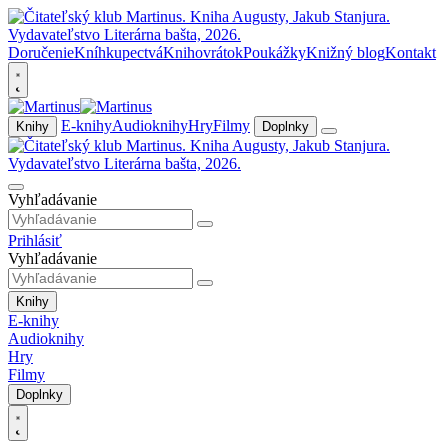
Doručenie
Kníhkupectvá
Knihovrátok
Poukážky
Knižný blog
Kontakt
E-knihy
Audioknihy
Hry
Filmy
Knihy
Doplnky
Vyhľadávanie
Prihlásiť
Vyhľadávanie
Knihy
E-knihy
Audioknihy
Hry
Filmy
Doplnky