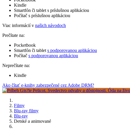
Kindle
Smartfón či tablet s príslušnou aplikáciou
Počítač s príslušnou aplikáciou
Viac informácií v
našich návodoch
Prečítate na:
Pocketbook
Smartfón či tablet
s podporovanou aplikáciou
Počítač
s podporovanou aplikáciou
Neprečítate na:
Kindle
Ako čítať e-knihy zabezpečené cez Adobe DRM?
Filmy
Blu-ray filmy
Blu-ray
Detské a animované