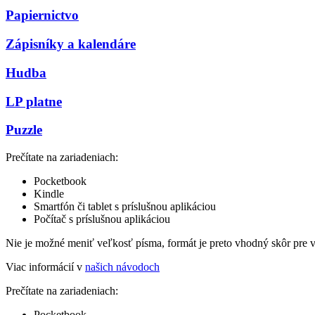
Papiernictvo
Zápisníky a kalendáre
Hudba
LP platne
Puzzle
Prečítate na zariadeniach:
Pocketbook
Kindle
Smartfón či tablet s príslušnou aplikáciou
Počítač s príslušnou aplikáciou
Nie je možné meniť veľkosť písma, formát je preto vhodný skôr pre 
Viac informácií v
našich návodoch
Prečítate na zariadeniach:
Pocketbook