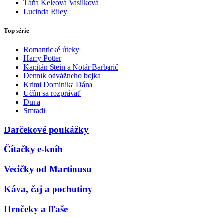
Táňa Keleová Vasilková
Lucinda Riley
Top série
Romantické úteky
Harry Potter
Kapitán Stein a Notár Barbarič
Denník odvážneho bojka
Krimi Dominika Dána
Učím sa rozprávať
Duna
Smradi
Darčekové poukážky
Čítačky e-kníh
Vecičky od Martinusu
Káva, čaj a pochutiny
Hrnčeky a fľaše