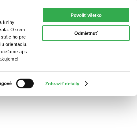
Povoliť všetko
a knihy,
ovala. Okrem
Odmietnuť
stále ho pre
u orientáciu.
dieľame aj s
Ďakujeme!
ngové
Zobraziť detaily