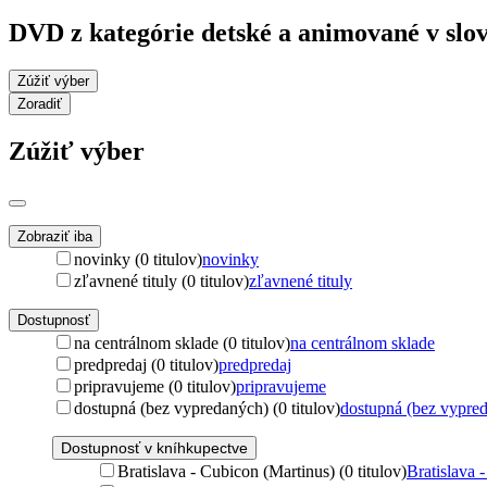
DVD z kategórie detské a animované v sl
Zúžiť výber
Zoradiť
Zúžiť výber
Zobraziť iba
novinky (0 titulov)
novinky
zľavnené tituly (0 titulov)
zľavnené tituly
Dostupnosť
na centrálnom sklade (0 titulov)
na centrálnom sklade
predpredaj (0 titulov)
predpredaj
pripravujeme (0 titulov)
pripravujeme
dostupná (bez vypredaných) (0 titulov)
dostupná (bez vypre
Dostupnosť v kníhkupectve
Bratislava - Cubicon (Martinus) (0 titulov)
Bratislava 