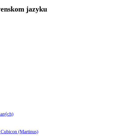
ovenskom jazyku
daných)
- Cubicon (Martinus)