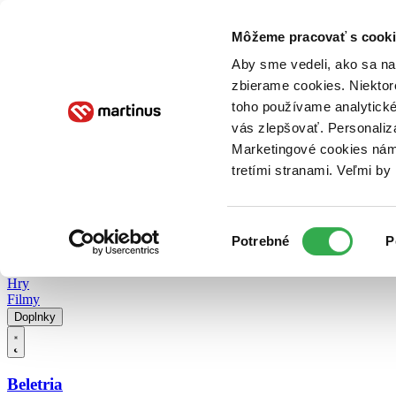
Doručenie
Kníhkupectvá
Knihovrátok
Poukážky
Knižný blog
Kontakt
Môžeme pracovať s cooki
Aby sme vedeli, ako sa na 
zbierame cookies. Niektor
E-knihy
Audioknihy
Hry
Filmy
Knihy
Doplnky
toho používame analytické
vás zlepšovať. Personaliz
Vyhľadávanie
Marketingové cookies nám 
tretími stranami. Veľmi b
Prihlásiť
Vyhľadávanie
Výber
Knihy
Potrebné
P
súhlasu
E-knihy
Audioknihy
Hry
Filmy
Doplnky
Beletria