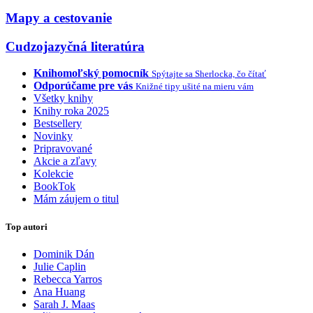
Mapy a cestovanie
Cudzojazyčná literatúra
Knihomoľský pomocník
Spýtajte sa Sherlocka, čo čítať
Odporúčame pre vás
Knižné tipy ušité na mieru vám
Všetky knihy
Knihy roka 2025
Bestsellery
Novinky
Pripravované
Akcie a zľavy
Kolekcie
BookTok
Mám záujem o titul
Top autori
Dominik Dán
Julie Caplin
Rebecca Yarros
Ana Huang
Sarah J. Maas