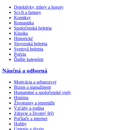
Detektívky, trilery a horory
Sci-fi a fantasy
Komiksy
Romantika
Spoločenská beletria
Klasika
Historické
Slovenská beletria
Svetová beletria
Poézia
Ďalšie kategórie
Náučná a odborná
Motivácia a sebarozvoj
Biznis a manažment
Humanitné a spoločenské vedy
História
Životopisy a reportáže
Vzťahy a rodina
Zdravie a životný štýl
Počítače a internet
Hobby
Umenie a dizajn