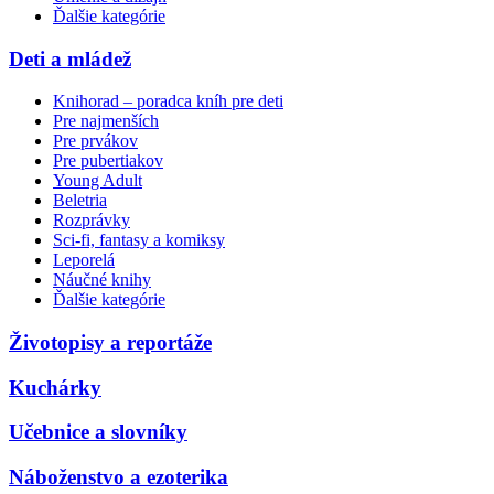
Ďalšie kategórie
Deti a mládež
Knihorad – poradca kníh pre deti
Pre najmenších
Pre prvákov
Pre pubertiakov
Young Adult
Beletria
Rozprávky
Sci-fi, fantasy a komiksy
Leporelá
Náučné knihy
Ďalšie kategórie
Životopisy a reportáže
Kuchárky
Učebnice a slovníky
Náboženstvo a ezoterika