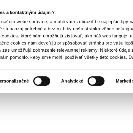
es a kontaktnými údajmi?
našom webe správate, a mohli vám zobraziť tie najlepšie tipy n
é sú naozaj potrebné a bez nich by naša stránka vôbec nefung
 cookies, ktoré nám umožňujú zisťovať, ako náš web funguje, a 
ačné cookies nám dovoľujú prispôsobovať stránku pre vašu lepši
zas umožňujú zobrazenie relevantnej reklamy. Niektoré údaje z
y nám pomohlo, keby sme mohli používať všetky tieto cookies. 
ersonalizačné
Analytické
Marketi