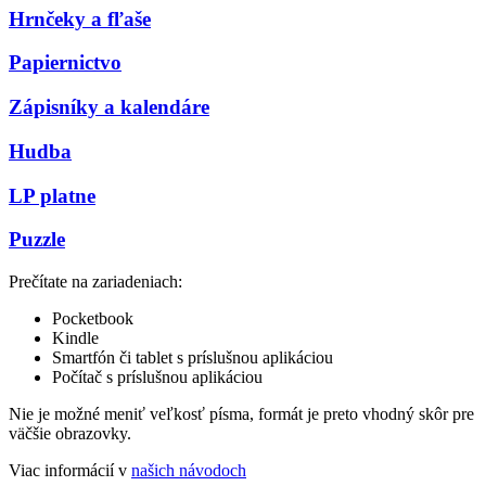
Hrnčeky a fľaše
Papiernictvo
Zápisníky a kalendáre
Hudba
LP platne
Puzzle
Prečítate na zariadeniach:
Pocketbook
Kindle
Smartfón či tablet s príslušnou aplikáciou
Počítač s príslušnou aplikáciou
Nie je možné meniť veľkosť písma, formát je preto vhodný skôr pre
väčšie obrazovky.
Viac informácií v
našich návodoch