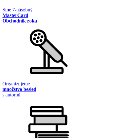
Sme 7-násobný
MasterCard
Obchodník roka
Organizujeme
množstvo besied
s autormi