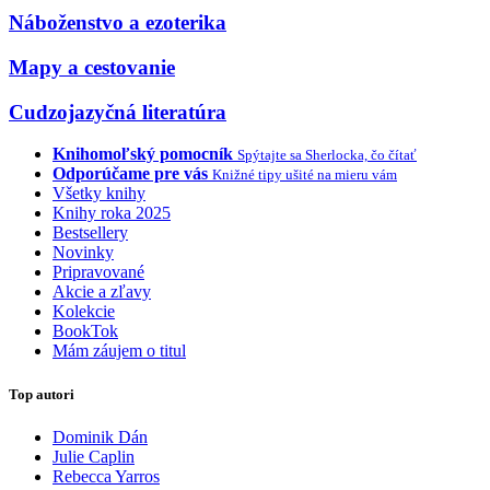
Náboženstvo a ezoterika
Mapy a cestovanie
Cudzojazyčná literatúra
Knihomoľský pomocník
Spýtajte sa Sherlocka, čo čítať
Odporúčame pre vás
Knižné tipy ušité na mieru vám
Všetky knihy
Knihy roka 2025
Bestsellery
Novinky
Pripravované
Akcie a zľavy
Kolekcie
BookTok
Mám záujem o titul
Top autori
Dominik Dán
Julie Caplin
Rebecca Yarros