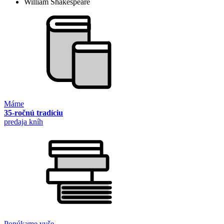
William Shakespeare
Máme
35-ročnú tradíciu
predaja kníh
Ponúkame vyše