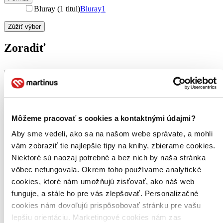
Bluray (1 titul)
Bluray
1
Zúžiť výber
Zoradiť
Bestsellery
Top hodnotené
Novinky
Môžeme pracovať s cookies a kontaktnými údajmi?
Najdrahšie
Najlacnejšie
Aby sme vedeli, ako sa na našom webe správate, a mohli
Najvyššia zľava
vám zobraziť tie najlepšie tipy na knihy, zbierame cookies.
Niektoré sú naozaj potrebné a bez nich by naša stránka
Použité filtre
vôbec nefungovala. Okrem toho používame analytické
Zrušiť filtre
cookies, ktoré nám umožňujú zisťovať, ako náš web
Režisér Joon-ho Bong
funguje, a stále ho pre vás zlepšovať. Personalizačné
cookies nám dovoľujú prispôsobovať stránku pre vašu
lepšiu orientáciu. Marketingové cookies nám zas