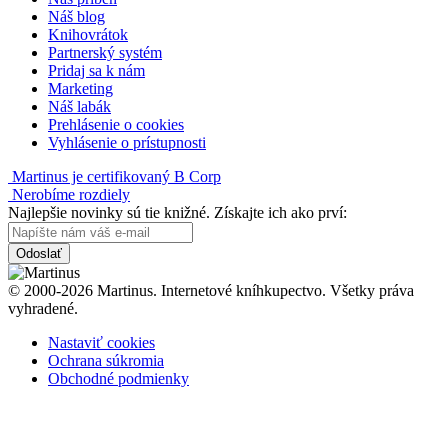
Náš blog
Knihovrátok
Partnerský systém
Pridaj sa k nám
Marketing
Náš labák
Prehlásenie o cookies
Vyhlásenie o prístupnosti
Martinus je certifikovaný B Corp
Nerobíme rozdiely
Najlepšie novinky sú tie knižné. Získajte ich ako prví:
Odoslať
© 2000-2026 Martinus. Internetové kníhkupectvo. Všetky práva
vyhradené.
Nastaviť cookies
Ochrana súkromia
Obchodné podmienky