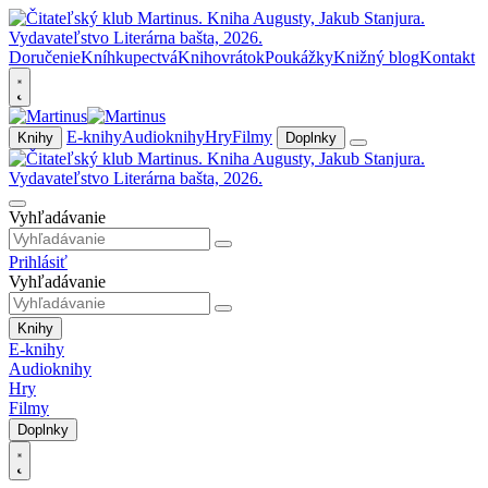
Doručenie
Kníhkupectvá
Knihovrátok
Poukážky
Knižný blog
Kontakt
E-knihy
Audioknihy
Hry
Filmy
Knihy
Doplnky
Vyhľadávanie
Prihlásiť
Vyhľadávanie
Knihy
E-knihy
Audioknihy
Hry
Filmy
Doplnky