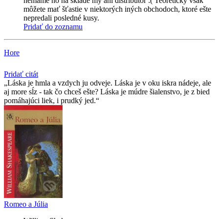
nemáme ho na sklade my ani distribútor :( Teoreticky však
môžete mať šťastie v niektorých iných obchodoch, ktoré ešte
nepredali posledné kusy.
Pridať do zoznamu
Hore
Pridať citát
Láska je hmla a vzdych ju odveje. Láska je v oku iskra nádeje, ale
aj more sĺz - tak čo chceš ešte? Láska je múdre šialenstvo, je z bied
pomáhajúci liek, i prudký jed.
Romeo a Júlia