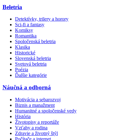
Beletria
Detektívky, trilery a horory
Sci-fi a fantasy
Komiksy
Romantika
Spoločenská beletria
Klasika
Historické
Slovenská beletria
Svetová beletria
Poézia
Ďalšie kategórie
Náučná a odborná
Motivácia a sebarozvoj
Biznis a manažment
Humanitné a spoločenské vedy
História
Životopisy a reportáže
Vzťahy a rodina
Zdravie a životný štýl
Počítače a internet