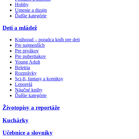
Hobby
Umenie a dizajn
Ďalšie kategórie
Deti a mládež
Knihorad – poradca kníh pre deti
Pre najmenších
Pre prvákov
Pre pubertiakov
Young Adult
Beletria
Rozprávky
Sci-fi, fantasy a komiksy
Leporelá
Náučné knihy
Ďalšie kategórie
Životopisy a reportáže
Kuchárky
Učebnice a slovníky