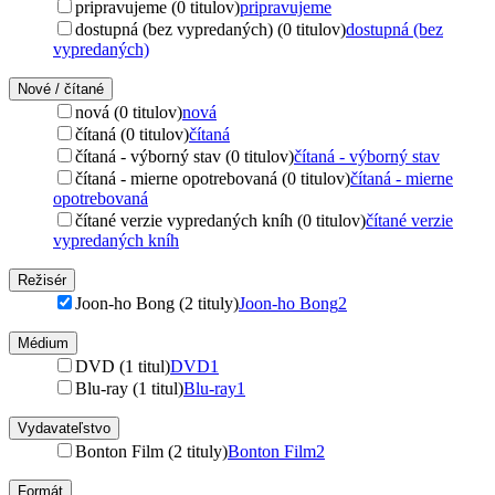
pripravujeme (0 titulov)
pripravujeme
dostupná (bez vypredaných) (0 titulov)
dostupná (bez
vypredaných)
Nové / čítané
nová (0 titulov)
nová
čítaná (0 titulov)
čítaná
čítaná - výborný stav (0 titulov)
čítaná - výborný stav
čítaná - mierne opotrebovaná (0 titulov)
čítaná - mierne
opotrebovaná
čítané verzie vypredaných kníh (0 titulov)
čítané verzie
vypredaných kníh
Režisér
Joon-ho Bong (2 tituly)
Joon-ho Bong
2
Médium
DVD (1 titul)
DVD
1
Blu-ray (1 titul)
Blu-ray
1
Vydavateľstvo
Bonton Film (2 tituly)
Bonton Film
2
Formát