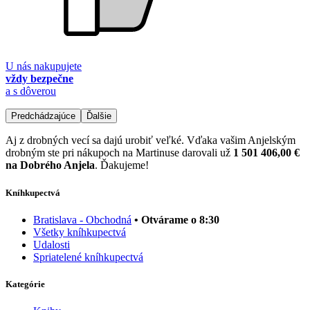
U nás nakupujete
vždy bezpečne
a s dôverou
Predchádzajúce
Ďalšie
Aj z drobných vecí sa dajú urobiť veľké. Vďaka vašim Anjelským
drobným ste pri nákupoch na Martinuse darovali už
1 501 406,00 €
na Dobrého Anjela
. Ďakujeme!
Kníhkupectvá
Bratislava - Obchodná
• Otvárame o 8:30
Všetky kníhkupectvá
Udalosti
Spriatelené kníhkupectvá
Kategórie