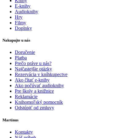
Knihy
E-knihy
Audioknihy
Hry
Filmy
Doplnky
Nakupujte u nás
Doručenie
Platba
Prečo práve u nás?
Najčastejšie otázky
Rezervácia v kníhkupectve
Ako čítať e-knihy
Ako počúvať audioknihy
Pre školy a knižnice
Reklamácie
Knihomoľský pomocník
Odstúpiť od zmluvy
Martinus
Kontakty
Náš príbeh