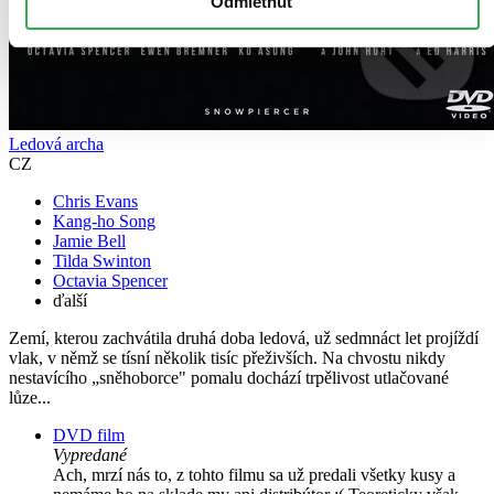
Odmietnuť
Ledová archa
CZ
Chris Evans
Kang-ho Song
Jamie Bell
Tilda Swinton
Octavia Spencer
ďalší
Zemí, kterou zachvátila druhá doba ledová, už sedmnáct let projíždí
vlak, v němž se tísní několik tisíc přeživších. Na chvostu nikdy
nestavícího „sněhoborce" pomalu dochází trpělivost utlačované
lůze...
DVD film
Vypredané
Ach, mrzí nás to, z tohto filmu sa už predali všetky kusy a