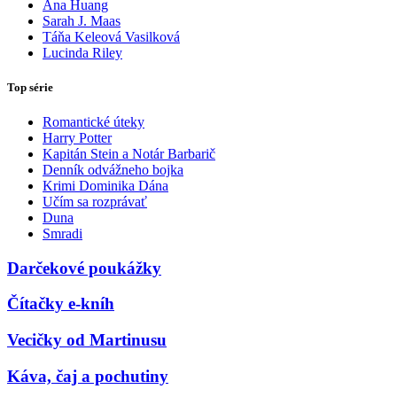
Ana Huang
Sarah J. Maas
Táňa Keleová Vasilková
Lucinda Riley
Top série
Romantické úteky
Harry Potter
Kapitán Stein a Notár Barbarič
Denník odvážneho bojka
Krimi Dominika Dána
Učím sa rozprávať
Duna
Smradi
Darčekové poukážky
Čítačky e-kníh
Vecičky od Martinusu
Káva, čaj a pochutiny