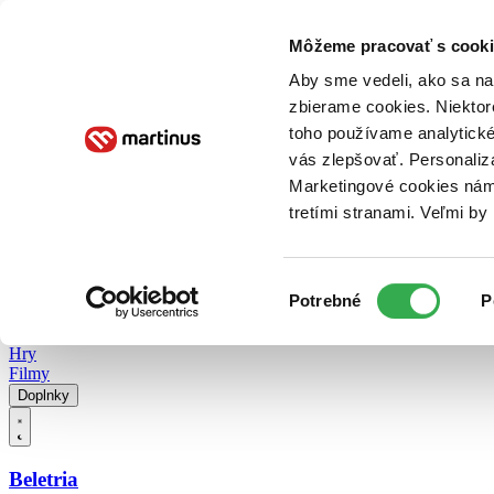
Doručenie
Kníhkupectvá
Knihovrátok
Poukážky
Knižný blog
Kontakt
Môžeme pracovať s cooki
Aby sme vedeli, ako sa na 
zbierame cookies. Niektor
E-knihy
Audioknihy
Hry
Filmy
Knihy
Doplnky
toho používame analytické
vás zlepšovať. Personaliz
Vyhľadávanie
Marketingové cookies nám 
tretími stranami. Veľmi b
Prihlásiť
Vyhľadávanie
Výber
Knihy
Potrebné
P
súhlasu
E-knihy
Audioknihy
Hry
Filmy
Doplnky
Beletria