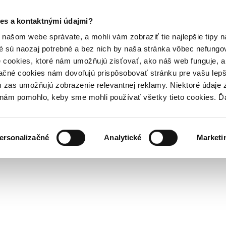
es a kontaktnými údajmi?
našom webe správate, a mohli vám zobraziť tie najlepšie tipy n
é sú naozaj potrebné a bez nich by naša stránka vôbec nefung
 cookies, ktoré nám umožňujú zisťovať, ako náš web funguje, a 
ačné cookies nám dovoľujú prispôsobovať stránku pre vašu lepši
zas umožňujú zobrazenie relevantnej reklamy. Niektoré údaje z
y nám pomohlo, keby sme mohli používať všetky tieto cookies. 
ersonalizačné
Analytické
Marketi