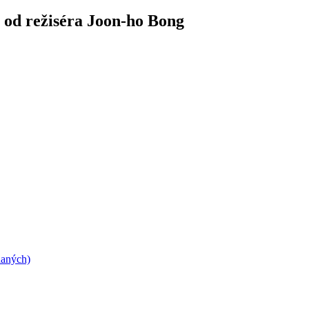
 od režiséra Joon-ho Bong
daných)