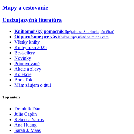
Mapy a cestovanie
Cudzojazyčná literatúra
Knihomoľský pomocník
Spýtajte sa Sherlocka, čo čítať
Odporúčame pre vás
Knižné tipy ušité na mieru vám
Všetky knihy
Knihy roka 2025
Bestsellery
Novinky
Pripravované
Akcie a zľavy
Kolekcie
BookTok
Mám záujem o titul
Top autori
Dominik Dán
Julie Caplin
Rebecca Yarros
Ana Huang
Sarah J. Maas