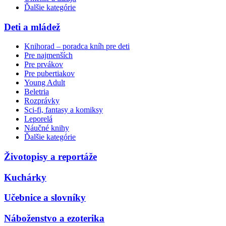
Ďalšie kategórie
Deti a mládež
Knihorad – poradca kníh pre deti
Pre najmenších
Pre prvákov
Pre pubertiakov
Young Adult
Beletria
Rozprávky
Sci-fi, fantasy a komiksy
Leporelá
Náučné knihy
Ďalšie kategórie
Životopisy a reportáže
Kuchárky
Učebnice a slovníky
Náboženstvo a ezoterika