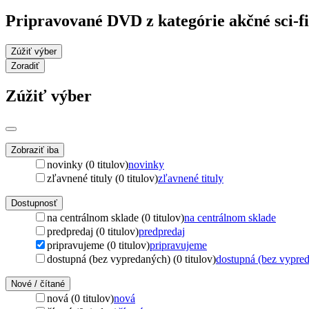
Pripravované DVD z kategórie akčné sci-fi
Zúžiť výber
Zoradiť
Zúžiť výber
Zobraziť iba
novinky (0 titulov)
novinky
zľavnené tituly (0 titulov)
zľavnené tituly
Dostupnosť
na centrálnom sklade (0 titulov)
na centrálnom sklade
predpredaj (0 titulov)
predpredaj
pripravujeme (0 titulov)
pripravujeme
dostupná (bez vypredaných) (0 titulov)
dostupná (bez vypre
Nové / čítané
nová (0 titulov)
nová