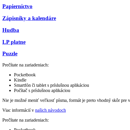
Papiernictvo
Zápisníky a kalendáre
Hudba
LP platne
Puzzle
Prečítate na zariadeniach:
Pocketbook
Kindle
Smartfón či tablet s príslušnou aplikáciou
Počítač s príslušnou aplikáciou
Nie je možné meniť veľkosť písma, formát je preto vhodný skôr pre 
Viac informácií v
našich návodoch
Prečítate na zariadeniach:
Pocketbook