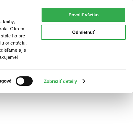
Povoliť všetko
a knihy,
ovala. Okrem
Odmietnuť
stále ho pre
u orientáciu.
dieľame aj s
Ďakujeme!
ngové
Zobraziť detaily