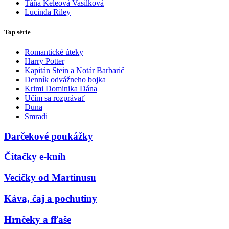
Táňa Keleová Vasilková
Lucinda Riley
Top série
Romantické úteky
Harry Potter
Kapitán Stein a Notár Barbarič
Denník odvážneho bojka
Krimi Dominika Dána
Učím sa rozprávať
Duna
Smradi
Darčekové poukážky
Čítačky e-kníh
Vecičky od Martinusu
Káva, čaj a pochutiny
Hrnčeky a fľaše