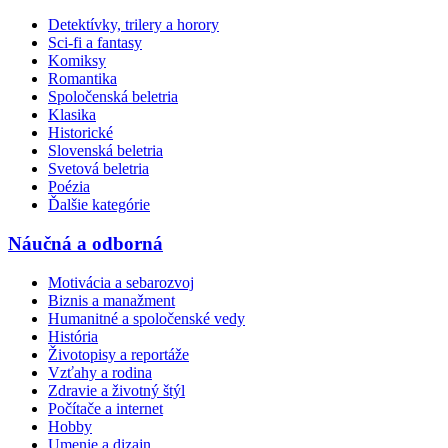
Detektívky, trilery a horory
Sci-fi a fantasy
Komiksy
Romantika
Spoločenská beletria
Klasika
Historické
Slovenská beletria
Svetová beletria
Poézia
Ďalšie kategórie
Náučná a odborná
Motivácia a sebarozvoj
Biznis a manažment
Humanitné a spoločenské vedy
História
Životopisy a reportáže
Vzťahy a rodina
Zdravie a životný štýl
Počítače a internet
Hobby
Umenie a dizajn