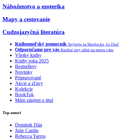
Náboženstvo a ezoterika
Mapy a cestovanie
Cudzojazyčná literatúra
Knihomoľský pomocník
Spýtajte sa Sherlocka, čo čítať
Odporúčame pre vás
Knižné tipy ušité na mieru vám
Všetky knihy
Knihy roka 2025
Bestsellery
Novinky
Pripravované
Akcie a zľavy
Kolekcie
BookTok
Mám záujem o titul
Top autori
Dominik Dán
Julie Caplin
Rebecca Yarros