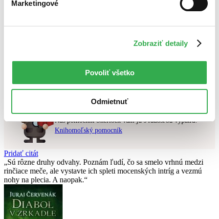
Marketingové
Najlacnejšie
Najvyššia zľava
Použité filtre
Zobraziť detaily
Zrušiť filtre
Režisér Joon-ho Bong
čítané
Nebol nájdený
žiadny titul
vyhovujúci zadaným podmienkam.
Povoliť všetko
Skúste prosím zmeniť vyhľadávaný výraz.
Odmietnuť
Chcete poradiť knihu?
Náš pomocník Sherlock vám ju s radosťou vypátra!
Knihomoľský pomocník
Pridať citát
Sú rôzne druhy odvahy. Poznám ľudí, čo sa smelo vrhnú medzi
rinčiace meče, ale vystavte ich spleti mocenských intríg a vezmú
nohy na plecia. A naopak.