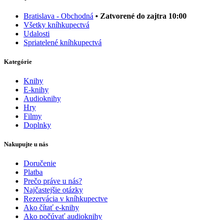
Bratislava - Obchodná
• Zatvorené do zajtra 10:00
Všetky kníhkupectvá
Udalosti
Spriatelené kníhkupectvá
Kategórie
Knihy
E-knihy
Audioknihy
Hry
Filmy
Doplnky
Nakupujte u nás
Doručenie
Platba
Prečo práve u nás?
Najčastejšie otázky
Rezervácia v kníhkupectve
Ako čítať e-knihy
Ako počúvať audioknihy