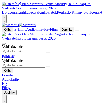
Doručenie
Kníhkupectvá
Knihovrátok
Poukážky
Knižný blog
Kontakt
E-knihy
Audioknihy
Hry
Filmy
Knihy
Doplnky
Vyhľadávanie
Prihlásiť
Vyhľadávanie
Knihy
E-knihy
Audioknihy
Hry
Filmy
Doplnky