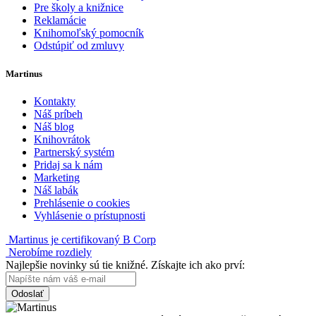
Pre školy a knižnice
Reklamácie
Knihomoľský pomocník
Odstúpiť od zmluvy
Martinus
Kontakty
Náš príbeh
Náš blog
Knihovrátok
Partnerský systém
Pridaj sa k nám
Marketing
Náš labák
Prehlásenie o cookies
Vyhlásenie o prístupnosti
Martinus je certifikovaný B Corp
Nerobíme rozdiely
Najlepšie novinky sú tie knižné. Získajte ich ako prví:
Odoslať