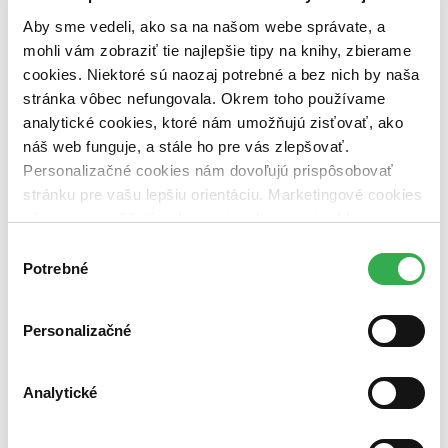
pripravujeme (0 titulov)
pripravujeme
Aby sme vedeli, ako sa na našom webe správate, a
dostupná (bez vypredaných) (0 titulov)
dostupná (bez
vypredaných)
mohli vám zobraziť tie najlepšie tipy na knihy, zbierame
cookies. Niektoré sú naozaj potrebné a bez nich by naša
Nové / čítané
stránka vôbec nefungovala. Okrem toho používame
nová (0 titulov)
nová
čítaná (0 titulov)
čítaná
analytické cookies, ktoré nám umožňujú zisťovať, ako
čítaná - výborný stav (0 titulov)
čítaná - výborný stav
náš web funguje, a stále ho pre vás zlepšovať.
čítaná - mierne opotrebovaná (0 titulov)
čítaná - mierne
Personalizačné cookies nám dovoľujú prispôsobovať
opotrebovaná
stránku pre vašu lepšiu orientáciu. Marketingové cookies
čítané verzie vypredaných kníh (0 titulov)
čítané verzie
vypredaných kníh
nám zas umožňujú zobrazenie relevantnej reklamy.
Niektoré údaje zdieľame aj s tretími stranami. Veľmi by
Výber
Zúžiť výber
nám pomohlo, keby sme mohli používať všetky tieto
Potrebné
súhlasu
cookies. Ďakujeme!
Zoradiť
Personalizačné
Bestsellery
Analytické
Top hodnotené
Novinky
Najdrahšie