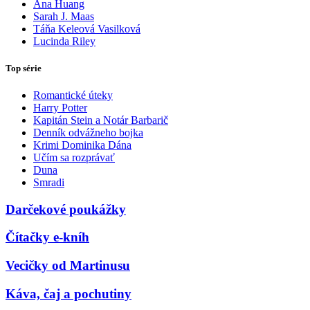
Ana Huang
Sarah J. Maas
Táňa Keleová Vasilková
Lucinda Riley
Top série
Romantické úteky
Harry Potter
Kapitán Stein a Notár Barbarič
Denník odvážneho bojka
Krimi Dominika Dána
Učím sa rozprávať
Duna
Smradi
Darčekové poukážky
Čítačky e-kníh
Vecičky od Martinusu
Káva, čaj a pochutiny