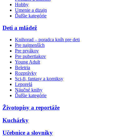
Hobby
Umenie a dizajn
Ďalšie kategórie
Deti a mládež
Knihorad – poradca kníh pre deti
Pre najmenších
Pre prvákov
Pre pubertiakov
Young Adult
Beletria
Rozprávky
Sci-fi, fantasy a komiksy
Leporelá
Náučné knihy
Ďalšie kategórie
Životopisy a reportáže
Kuchárky
Učebnice a slovníky