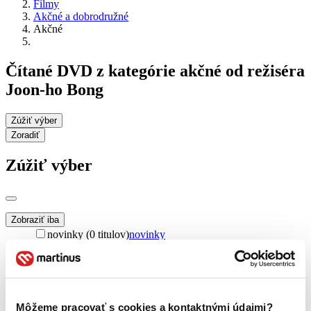
Filmy
Akčné a dobrodružné
Akčné
Čítané DVD z kategórie akčné od režiséra
Joon-ho Bong
Zúžiť výber
Zoradiť
Zúžiť výber
Zobraziť iba
novinky (0 titulov)
novinky
zľavnené tituly (0 titulov)
zľavnené tituly
Dostupnosť
na centrálnom sklade (0 titulov)
na centrálnom sklade
predpredaj (0 titulov)
predpredaj
Môžeme pracovať s cookies a kontaktnými údajmi?