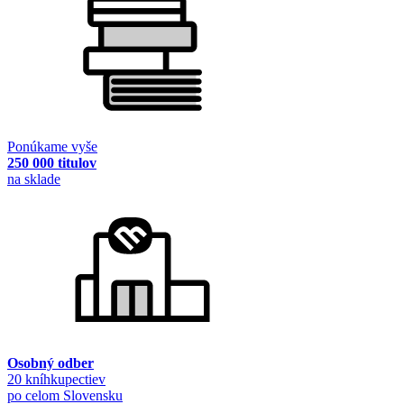
Ponúkame vyše
250 000 titulov
na sklade
Osobný odber
20 kníhkupectiev
po celom Slovensku