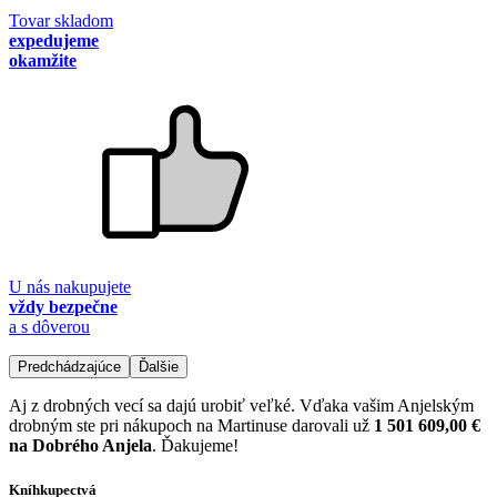
Tovar skladom
expedujeme
okamžite
U nás nakupujete
vždy bezpečne
a s dôverou
Predchádzajúce
Ďalšie
Aj z drobných vecí sa dajú urobiť veľké. Vďaka vašim Anjelským
drobným ste pri nákupoch na Martinuse darovali už
1 501 609,00 €
na Dobrého Anjela
. Ďakujeme!
Kníhkupectvá