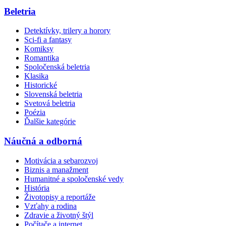
Beletria
Detektívky, trilery a horory
Sci-fi a fantasy
Komiksy
Romantika
Spoločenská beletria
Klasika
Historické
Slovenská beletria
Svetová beletria
Poézia
Ďalšie kategórie
Náučná a odborná
Motivácia a sebarozvoj
Biznis a manažment
Humanitné a spoločenské vedy
História
Životopisy a reportáže
Vzťahy a rodina
Zdravie a životný štýl
Počítače a internet