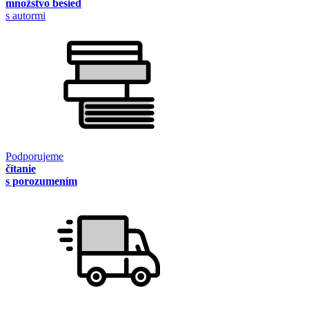
množstvo besied
s autormi
Podporujeme
čítanie
s porozumením