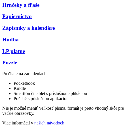
Hrnčeky a fľaše
Papiernictvo
Zápisníky a kalendáre
Hudba
LP platne
Puzzle
Prečítate na zariadeniach:
Pocketbook
Kindle
Smartfón či tablet s príslušnou aplikáciou
Počítač s príslušnou aplikáciou
Nie je možné meniť veľkosť písma, formát je preto vhodný skôr pre
väčšie obrazovky.
Viac informácií v
našich návodoch