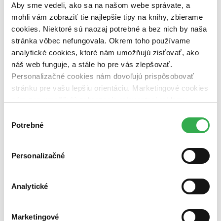
pripravujeme (0 titulov)
pripravujeme
Aby sme vedeli, ako sa na našom webe správate, a
dostupná (bez vypredaných) (0 titulov)
dostupná (bez
mohli vám zobraziť tie najlepšie tipy na knihy, zbierame
vypredaných)
cookies. Niektoré sú naozaj potrebné a bez nich by naša
Nové / čítané
stránka vôbec nefungovala. Okrem toho používame
nová (0 titulov)
nová
analytické cookies, ktoré nám umožňujú zisťovať, ako
čítaná (0 titulov)
čítaná
náš web funguje, a stále ho pre vás zlepšovať.
čítaná - výborný stav (0 titulov)
čítaná - výborný stav
Personalizačné cookies nám dovoľujú prispôsobovať
čítaná - mierne opotrebovaná (0 titulov)
čítaná - mierne
stránku pre vašu lepšiu orientáciu. Marketingové cookies
opotrebovaná
čítané verzie vypredaných kníh (0 titulov)
čítané verzie
nám zas umožňujú zobrazenie relevantnej reklamy.
vypredaných kníh
Niektoré údaje zdieľame aj s tretími stranami. Veľmi by
Výber
nám pomohlo, keby sme mohli používať všetky tieto
Potrebné
Zúžiť výber
súhlasu
cookies. Ďakujeme!
Zoradiť
Personalizačné
Analytické
Bestsellery
Top hodnotené
Novinky
Marketingové
Najdrahšie