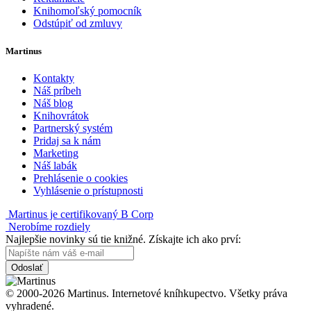
Knihomoľský pomocník
Odstúpiť od zmluvy
Martinus
Kontakty
Náš príbeh
Náš blog
Knihovrátok
Partnerský systém
Pridaj sa k nám
Marketing
Náš labák
Prehlásenie o cookies
Vyhlásenie o prístupnosti
Martinus je certifikovaný B Corp
Nerobíme rozdiely
Najlepšie novinky sú tie knižné. Získajte ich ako prví:
Odoslať
© 2000-2026 Martinus. Internetové kníhkupectvo. Všetky práva
vyhradené.