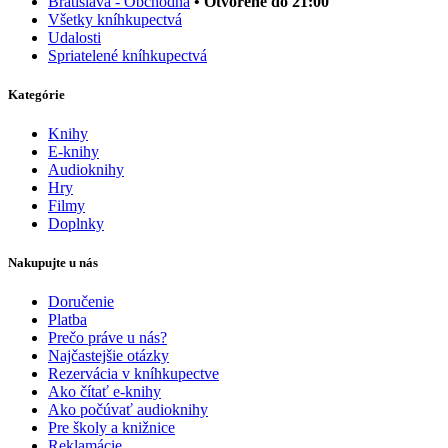
Bratislava - Obchodná
• Otvorené do 21:00
Všetky kníhkupectvá
Udalosti
Spriatelené kníhkupectvá
Kategórie
Knihy
E-knihy
Audioknihy
Hry
Filmy
Doplnky
Nakupujte u nás
Doručenie
Platba
Prečo práve u nás?
Najčastejšie otázky
Rezervácia v kníhkupectve
Ako čítať e-knihy
Ako počúvať audioknihy
Pre školy a knižnice
Reklamácie