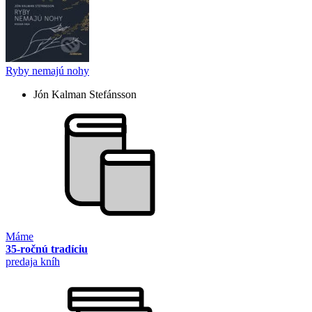
Ryby nemajú nohy
Jón Kalman Stefánsson
Máme
35-ročnú tradíciu
predaja kníh