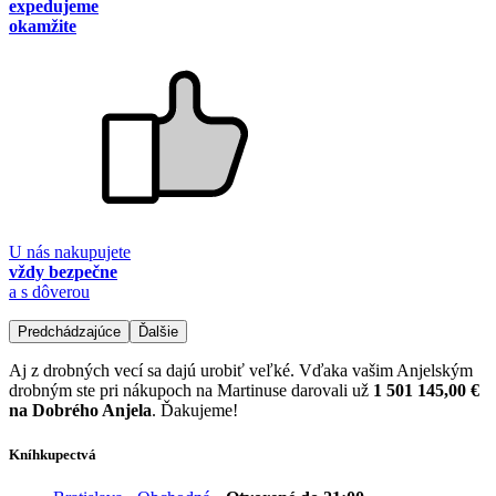
expedujeme
okamžite
U nás nakupujete
vždy bezpečne
a s dôverou
Predchádzajúce
Ďalšie
Aj z drobných vecí sa dajú urobiť veľké. Vďaka vašim Anjelským
drobným ste pri nákupoch na Martinuse darovali už
1 501 145,00 €
na Dobrého Anjela
. Ďakujeme!
Kníhkupectvá