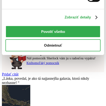
Najlacnejšie
Najvyššia zľava
Zobraziť detaily
Použité filtre
Zrušiť filtre
Režisér Joon-ho Bong
najnovšie
Povoliť všetko
Nebol nájdený
žiadny titul
vyhovujúci zadaným podmienkam.
Skúste prosím zmeniť vyhľadávaný výraz.
Odmietnuť
Chcete poradiť knihu?
Náš pomocník Sherlock vám ju s radosťou vypátra!
Knihomoľský pomocník
Pridať citát
Láska, povedal, je ako tá najjasnejšia galaxia, ktorá nikdy
nezhasne!