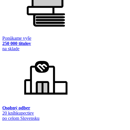
Ponúkame vyše
250 000 titulov
na sklade
Osobný odber
20 kníhkupectiev
po celom Slovensku