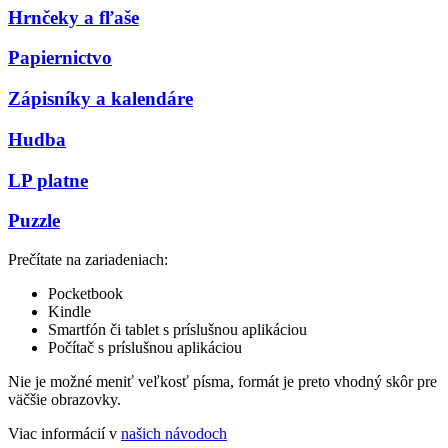
Hrnčeky a fľaše
Papiernictvo
Zápisníky a kalendáre
Hudba
LP platne
Puzzle
Prečítate na zariadeniach:
Pocketbook
Kindle
Smartfón či tablet s príslušnou aplikáciou
Počítač s príslušnou aplikáciou
Nie je možné meniť veľkosť písma, formát je preto vhodný skôr pre
väčšie obrazovky.
Viac informácií v
našich návodoch