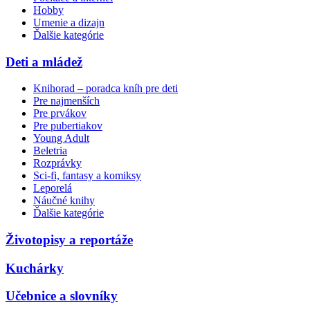
Hobby
Umenie a dizajn
Ďalšie kategórie
Deti a mládež
Knihorad – poradca kníh pre deti
Pre najmenších
Pre prvákov
Pre pubertiakov
Young Adult
Beletria
Rozprávky
Sci-fi, fantasy a komiksy
Leporelá
Náučné knihy
Ďalšie kategórie
Životopisy a reportáže
Kuchárky
Učebnice a slovníky