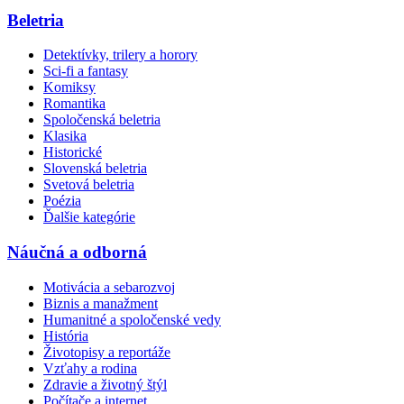
Beletria
Detektívky, trilery a horory
Sci-fi a fantasy
Komiksy
Romantika
Spoločenská beletria
Klasika
Historické
Slovenská beletria
Svetová beletria
Poézia
Ďalšie kategórie
Náučná a odborná
Motivácia a sebarozvoj
Biznis a manažment
Humanitné a spoločenské vedy
História
Životopisy a reportáže
Vzťahy a rodina
Zdravie a životný štýl
Počítače a internet