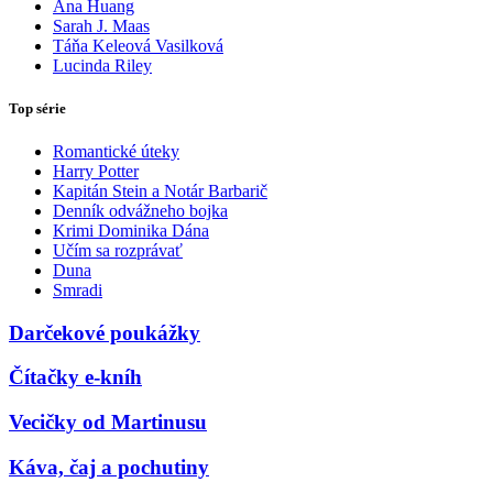
Ana Huang
Sarah J. Maas
Táňa Keleová Vasilková
Lucinda Riley
Top série
Romantické úteky
Harry Potter
Kapitán Stein a Notár Barbarič
Denník odvážneho bojka
Krimi Dominika Dána
Učím sa rozprávať
Duna
Smradi
Darčekové poukážky
Čítačky e-kníh
Vecičky od Martinusu
Káva, čaj a pochutiny