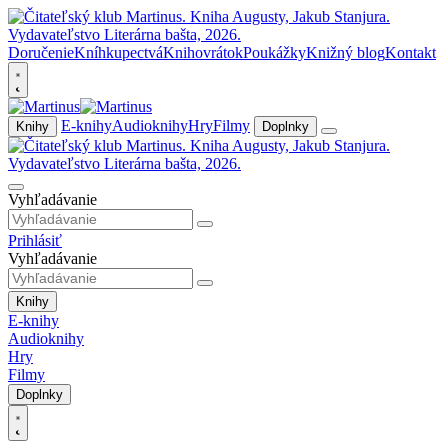
Doručenie
Kníhkupectvá
Knihovrátok
Poukážky
Knižný blog
Kontakt
E-knihy
Audioknihy
Hry
Filmy
Knihy
Doplnky
Vyhľadávanie
Prihlásiť
Vyhľadávanie
Knihy
E-knihy
Audioknihy
Hry
Filmy
Doplnky