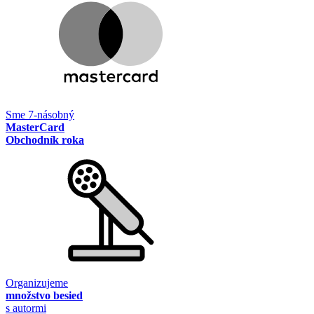
Sme 7-násobný
MasterCard
Obchodník roka
Organizujeme
množstvo besied
s autormi