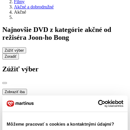
Filmy
Akčné a dobrodružné
Akčné
Najnovšie DVD z kategórie akčné od
režiséra Joon-ho Bong
Zúžiť výber
Zoradiť
Zúžiť výber
Zobraziť iba
novinky (0 titulov)
novinky
zľavnené tituly (0 titulov)
zľavnené tituly
Dostupnosť
na centrálnom sklade (0 titulov)
na centrálnom sklade
Môžeme pracovať s cookies a kontaktnými údajmi?
predpredaj (0 titulov)
predpredaj