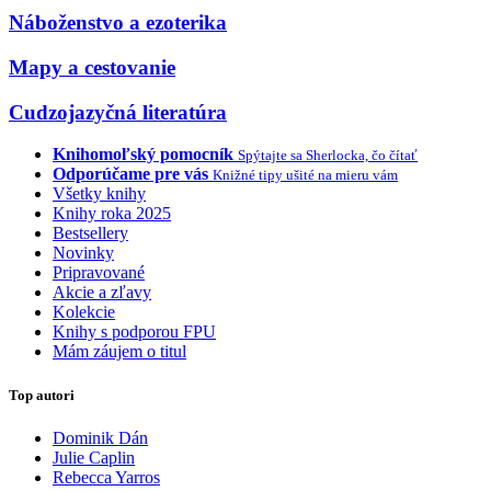
Náboženstvo a ezoterika
Mapy a cestovanie
Cudzojazyčná literatúra
Knihomoľský pomocník
Spýtajte sa Sherlocka, čo čítať
Odporúčame pre vás
Knižné tipy ušité na mieru vám
Všetky knihy
Knihy roka 2025
Bestsellery
Novinky
Pripravované
Akcie a zľavy
Kolekcie
Knihy s podporou FPU
Mám záujem o titul
Top autori
Dominik Dán
Julie Caplin
Rebecca Yarros