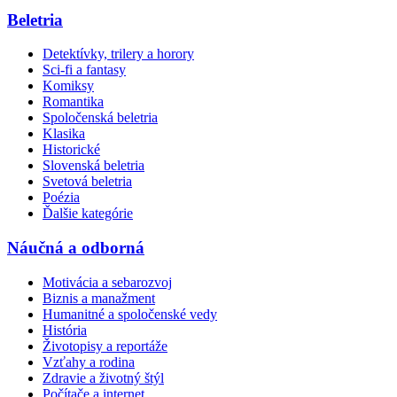
Beletria
Detektívky, trilery a horory
Sci-fi a fantasy
Komiksy
Romantika
Spoločenská beletria
Klasika
Historické
Slovenská beletria
Svetová beletria
Poézia
Ďalšie kategórie
Náučná a odborná
Motivácia a sebarozvoj
Biznis a manažment
Humanitné a spoločenské vedy
História
Životopisy a reportáže
Vzťahy a rodina
Zdravie a životný štýl
Počítače a internet