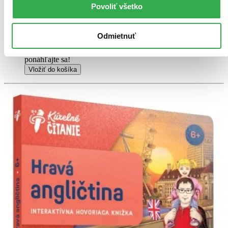
na niektorých obaloch zanechať stopy.
Povoliť všetko
13,30 €
Na sklade
Tento produkt síce máme aktuálne na sklade, máme však už
Odmietnuť
iba posledné kusy a ďalšie už nemá ani distribútor, preto je
možné, že bude onedlho úplne vypredaný. Ak ho chcete mať,
ponáhľajte sa!
Vložiť do košíka