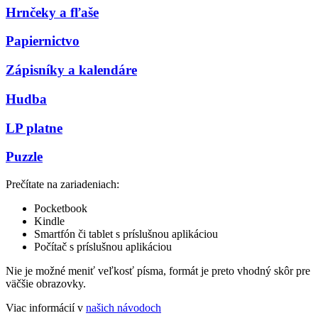
Hrnčeky a fľaše
Papiernictvo
Zápisníky a kalendáre
Hudba
LP platne
Puzzle
Prečítate na zariadeniach:
Pocketbook
Kindle
Smartfón či tablet s príslušnou aplikáciou
Počítač s príslušnou aplikáciou
Nie je možné meniť veľkosť písma, formát je preto vhodný skôr pre
väčšie obrazovky.
Viac informácií v
našich návodoch