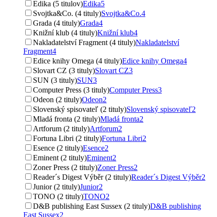
Edika (5 titulov)
Edika
5
Svojtka&Co. (4 tituly)
Svojtka&Co.
4
Grada (4 tituly)
Grada
4
Knižní klub (4 tituly)
Knižní klub
4
Nakladatelství Fragment (4 tituly)
Nakladatelství
Fragment
4
Edice knihy Omega (4 tituly)
Edice knihy Omega
4
Slovart CZ (3 tituly)
Slovart CZ
3
SUN (3 tituly)
SUN
3
Computer Press (3 tituly)
Computer Press
3
Odeon (2 tituly)
Odeon
2
Slovenský spisovateľ (2 tituly)
Slovenský spisovateľ
2
Mladá fronta (2 tituly)
Mladá fronta
2
Artforum (2 tituly)
Artforum
2
Fortuna Libri (2 tituly)
Fortuna Libri
2
Esence (2 tituly)
Esence
2
Eminent (2 tituly)
Eminent
2
Zoner Press (2 tituly)
Zoner Press
2
Reader´s Digest Výběr (2 tituly)
Reader´s Digest Výběr
2
Junior (2 tituly)
Junior
2
TONO (2 tituly)
TONO
2
D&B publishing East Sussex (2 tituly)
D&B publishing
East Sussex
2