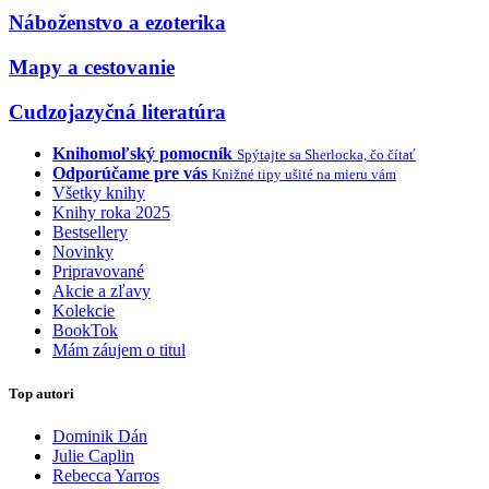
Náboženstvo a ezoterika
Mapy a cestovanie
Cudzojazyčná literatúra
Knihomoľský pomocník
Spýtajte sa Sherlocka, čo čítať
Odporúčame pre vás
Knižné tipy ušité na mieru vám
Všetky knihy
Knihy roka 2025
Bestsellery
Novinky
Pripravované
Akcie a zľavy
Kolekcie
BookTok
Mám záujem o titul
Top autori
Dominik Dán
Julie Caplin
Rebecca Yarros