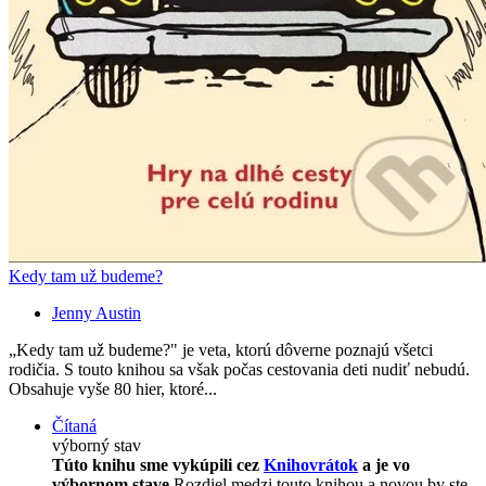
Kedy tam už budeme?
Jenny Austin
„Kedy tam už budeme?" je veta, ktorú dôverne poznajú všetci
rodičia. S touto knihou sa však počas cestovania deti nudiť nebudú.
Obsahuje vyše 80 hier, ktoré...
Čítaná
výborný stav
Túto knihu sme vykúpili cez
Knihovrátok
a je vo
výbornom stave.
Rozdiel medzi touto knihou a novou by ste