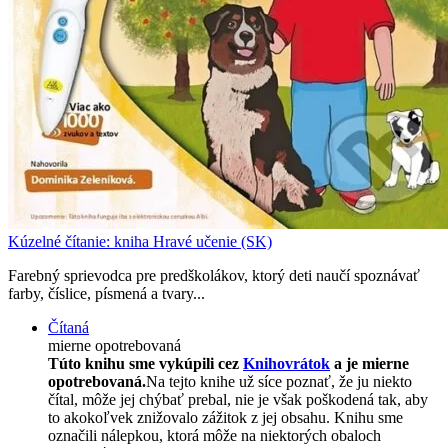
Kúzelné čítanie: kniha Hravé učenie (SK)
Farebný sprievodca pre predškolákov, ktorý deti naučí spoznávať
farby, číslice, písmená a tvary...
Čítaná
mierne opotrebovaná
Túto knihu sme vykúpili cez
Knihovrátok
a je mierne
opotrebovaná.
Na tejto knihe už síce poznať, že ju niekto
čítal, môže jej chýbať prebal, nie je však poškodená tak, aby
to akokoľvek znižovalo zážitok z jej obsahu. Knihu sme
označili nálepkou, ktorá môže na niektorých obaloch