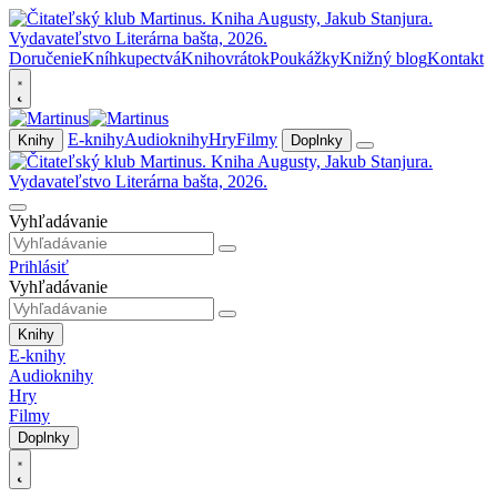
Doručenie
Kníhkupectvá
Knihovrátok
Poukážky
Knižný blog
Kontakt
E-knihy
Audioknihy
Hry
Filmy
Knihy
Doplnky
Vyhľadávanie
Prihlásiť
Vyhľadávanie
Knihy
E-knihy
Audioknihy
Hry
Filmy
Doplnky