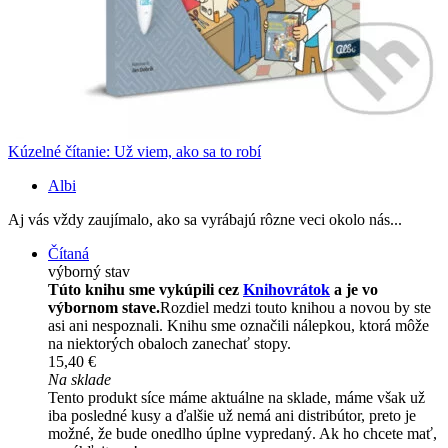
Kúzelné čítanie: Už viem, ako sa to robí
Albi
Aj vás vždy zaujímalo, ako sa vyrábajú rôzne veci okolo nás...
Čítaná
výborný stav
Túto knihu sme vykúpili cez
Knihovrátok
a je vo
výbornom stave.
Rozdiel medzi touto knihou a novou by ste
asi ani nespoznali. Knihu sme označili nálepkou, ktorá môže
na niektorých obaloch zanechať stopy.
15,40 €
Na sklade
Tento produkt síce máme aktuálne na sklade, máme však už
iba posledné kusy a ďalšie už nemá ani distribútor, preto je
možné, že bude onedlho úplne vypredaný. Ak ho chcete mať,