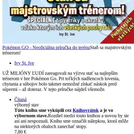
Pokémon GO - Neoficiálna príručka do terénu
Staň sa majstrovským
trénerom!
Ivy St. Ive
UŽ MILIÓNY ĽUDÍ zareagovali na výzvu stať sa najlepším
trénerom v hre Pokémon Go. Pri toľkých nadšencoch lovenia,
chytania a súbojov bolo takmer nemožné získať náskok pred
súpermi – až doteraz. V tejto príručke nájdeš všemožn
Čítaná
výborný stav
Túto knihu sme vykúpili cez
Knihovrátok
a je vo
výbornom stave.
Rozdiel medzi touto knihou a novou by ste
asi ani nespoznali. Knihu sme označili nálepkou, ktorá môže
na niektorých obaloch zanechať stopy.
7,80 €