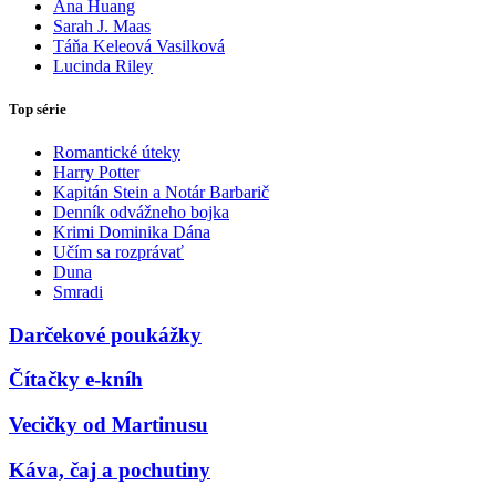
Ana Huang
Sarah J. Maas
Táňa Keleová Vasilková
Lucinda Riley
Top série
Romantické úteky
Harry Potter
Kapitán Stein a Notár Barbarič
Denník odvážneho bojka
Krimi Dominika Dána
Učím sa rozprávať
Duna
Smradi
Darčekové poukážky
Čítačky e-kníh
Vecičky od Martinusu
Káva, čaj a pochutiny