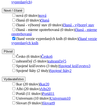
vypredaných)
Nové / čítané
nová (0 titulov)
nová
čítaná (0 titulov)
čítaná
čítaná - výborný stav (0 titulov)
čítaná - výborný stav
čítaná - mierne opotrebovaná (0 titulov)
čítaná - mierne
opotrebovaná
čítané verzie vypredaných kníh (0 titulov)
čítané verzie
vypredaných kníh
Pôvod
Česko (6 titulov)
Česko
6
zahraničný (5 titulov)
zahraničný
5
Spojené kráľovstvo (3 tituly)
Spojené kráľovstvo
3
Spojené štáty (2 tituly)
Spojené štáty
2
Vydavateľstvo
Ikar (20 titulov)
Ikar
20
Albi (20 titulov)
Albi
20
Portál (11 titulov)
Portál
11
Universum (10 titulov)
Universum
10
Slovart (9 titulov)
Slovart
9