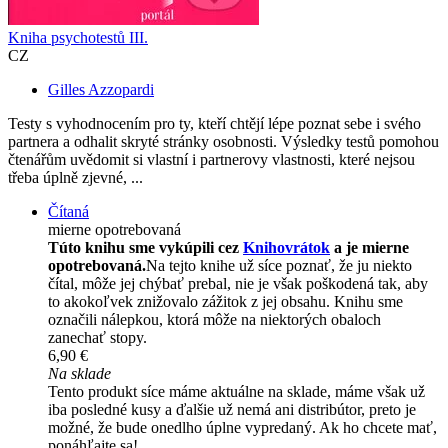
Kniha psychotestů III.
CZ
Gilles Azzopardi
Testy s vyhodnocením pro ty, kteří chtějí lépe poznat sebe i svého
partnera a odhalit skryté stránky osobnosti. Výsledky testů pomohou
čtenářům uvědomit si vlastní i partnerovy vlastnosti, které nejsou
třeba úplně zjevné, ...
Čítaná
mierne opotrebovaná
Túto knihu sme vykúpili cez
Knihovrátok
a je mierne
opotrebovaná.
Na tejto knihe už síce poznať, že ju niekto
čítal, môže jej chýbať prebal, nie je však poškodená tak, aby
to akokoľvek znižovalo zážitok z jej obsahu. Knihu sme
označili nálepkou, ktorá môže na niektorých obaloch
zanechať stopy.
6,90 €
Na sklade
Tento produkt síce máme aktuálne na sklade, máme však už
iba posledné kusy a ďalšie už nemá ani distribútor, preto je
možné, že bude onedlho úplne vypredaný. Ak ho chcete mať,
ponáhľajte sa!