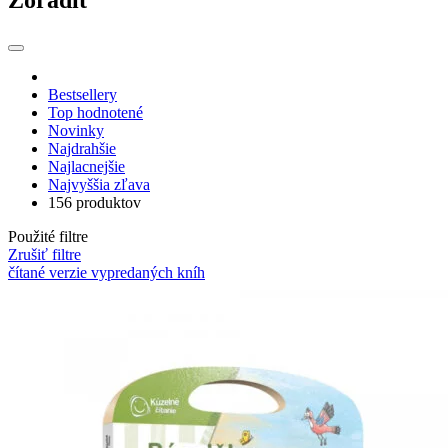
Zoradiť
Bestsellery
Top hodnotené
Novinky
Najdrahšie
Najlacnejšie
Najvyššia zľava
156 produktov
Použité filtre
Zrušiť filtre
čítané verzie vypredaných kníh