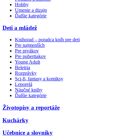
Hobby
Umenie a dizajn
Ďalšie kategórie
Deti a mládež
Knihorad – poradca kníh pre deti
Pre najmenších
Pre prvákov
Pre pubertiakov
Young Adult
Beletria
Rozprávky
Sci-fi, fantasy a komiksy
Leporelá
Náučné knihy
Ďalšie kategórie
Životopisy a reportáže
Kuchárky
Učebnice a slovníky