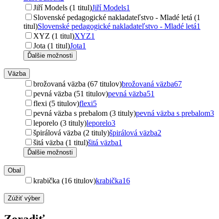
Jiří Models (1 titul)
Jiří Models
1
Slovenské pedagogické nakladateľstvo - Mladé letá (1
titul)
Slovenské pedagogické nakladateľstvo - Mladé letá
1
XYZ (1 titul)
XYZ
1
Jota (1 titul)
Jota
1
Ďalšie možnosti
Väzba
brožovaná väzba (67 titulov)
brožovaná väzba
67
pevná väzba (51 titulov)
pevná väzba
51
flexi (5 titulov)
flexi
5
pevná väzba s prebalom (3 tituly)
pevná väzba s prebalom
3
leporelo (3 tituly)
leporelo
3
špirálová väzba (2 tituly)
špirálová väzba
2
šitá väzba (1 titul)
šitá väzba
1
Ďalšie možnosti
Obal
krabička (16 titulov)
krabička
16
Zúžiť výber