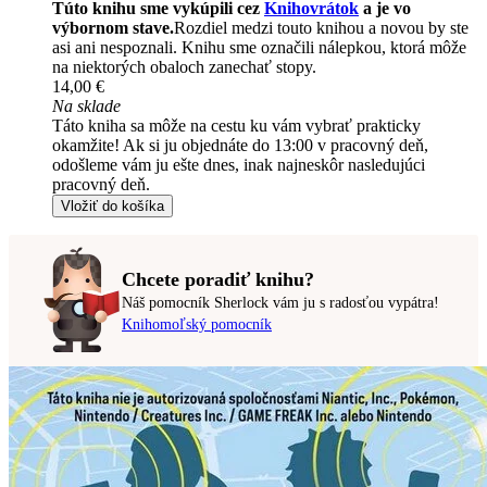
Túto knihu sme vykúpili cez
Knihovrátok
a je vo
výbornom stave.
Rozdiel medzi touto knihou a novou by ste
asi ani nespoznali. Knihu sme označili nálepkou, ktorá môže
na niektorých obaloch zanechať stopy.
14,00 €
Na sklade
Táto kniha sa môže na cestu ku vám vybrať prakticky
okamžite! Ak si ju objednáte do 13:00 v pracovný deň,
odošleme vám ju ešte dnes, inak najneskôr nasledujúci
pracovný deň.
Vložiť do košíka
Chcete poradiť knihu?
Náš pomocník Sherlock vám ju s radosťou vypátra!
Knihomoľský pomocník