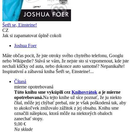
Šetři se, Einsteine!
CZ
Jak si zapamatovat úplně cokoli
Joshua Foer
Máte občas pocit, že jste otroky svého chytrého telefonu, Googlu
nebo Wikipedie? Stává se vám, že nejste sto si vzpomenout, kde jste
nechali klíčky od auta, nebo dokonce auto samotné? Nepanikařte!
Inspirativní a zábavná kniha Šetři se, Einsteine!...
Čítaná
mierne opotrebovaná
Túto knihu sme vykúpili cez
Knihovrátok
a je mierne
opotrebovaná.
Na tejto knihe už síce poznať, že ju niekto
čítal, môže jej chýbať prebal, nie je však poškodená tak, aby
to akokoľvek znižovalo zážitok z jej obsahu. Knihu sme
označili nálepkou, ktorá môže na niektorých obaloch
zanechať stopy.
9,00 €
Na sklade