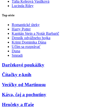
Táňa Keleová Vasilková
Lucinda Riley
Top série
Romantické úteky
Harry Potter
Kapitán Stein a Notár Barbarič
Denník odvážneho bojka
Krimi Dominika Dána
Učím sa rozprávať
Duna
Smradi
Darčekové poukážky
Čítačky e-kníh
Vecičky od Martinusu
Káva, čaj a pochutiny
Hrnčeky a fľaše