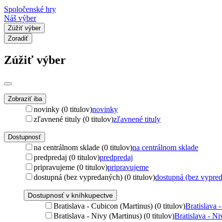
Spoločenské hry
Náš výber
Zúžiť výber
Zoradiť
Zúžiť výber
Zobraziť iba
novinky (0 titulov)
novinky
zľavnené tituly (0 titulov)
zľavnené tituly
Dostupnosť
na centrálnom sklade (0 titulov)
na centrálnom sklade
predpredaj (0 titulov)
predpredaj
pripravujeme (0 titulov)
pripravujeme
dostupná (bez vypredaných) (0 titulov)
dostupná (bez vypre
Dostupnosť v kníhkupectve
Bratislava - Cubicon (Martinus) (0 titulov)
Bratislava 
Bratislava - Nivy (Martinus) (0 titulov)
Bratislava - Ni