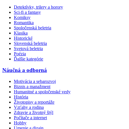
Detektívky, trilery a horory
Sci-fi a fantasy
Komiksy
Romantika
Spoločenská beletria
Klasika
Historické
Slovenská beletria
Svetová beletria
Poézia
Ďalšie kategórie
Náučná a odborná
Motivácia a sebarozvoj
Biznis a manažment
Humanitné a spoločenské vedy
História
Životopisy a reportáže
Vzťahy a rodina
Zdravie a životný štýl
Počítače a internet
Hobby
Umenie a dizajn