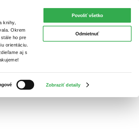
Povoliť všetko
a knihy,
ovala. Okrem
Odmietnuť
stále ho pre
u orientáciu.
dieľame aj s
Ďakujeme!
ngové
Zobraziť detaily