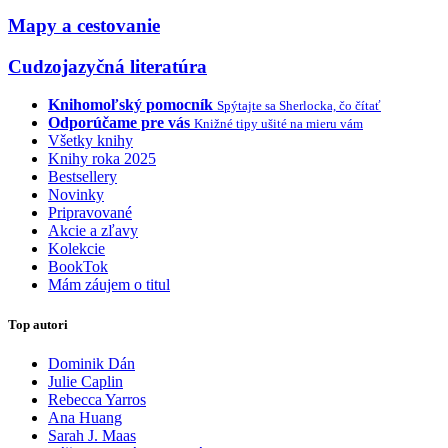
Mapy a cestovanie
Cudzojazyčná literatúra
Knihomoľský pomocník
Spýtajte sa Sherlocka, čo čítať
Odporúčame pre vás
Knižné tipy ušité na mieru vám
Všetky knihy
Knihy roka 2025
Bestsellery
Novinky
Pripravované
Akcie a zľavy
Kolekcie
BookTok
Mám záujem o titul
Top autori
Dominik Dán
Julie Caplin
Rebecca Yarros
Ana Huang
Sarah J. Maas