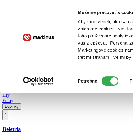
Doručenie
Kníhkupectvá
Knihovrátok
Poukážky
Knižný blog
Kontakt
Môžeme pracovať s cooki
Aby sme vedeli, ako sa na 
zbierame cookies. Niektor
E-knihy
Audioknihy
Hry
Filmy
Knihy
Doplnky
toho používame analytické
vás zlepšovať. Personaliz
Vyhľadávanie
Marketingové cookies nám 
tretími stranami. Veľmi b
Prihlásiť
Vyhľadávanie
Výber
Knihy
Potrebné
P
súhlasu
E-knihy
Audioknihy
Hry
Filmy
Doplnky
Beletria