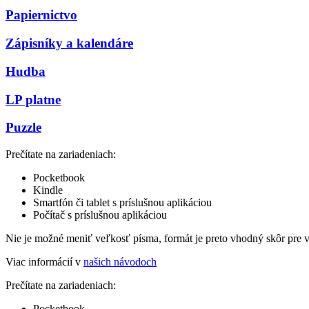
Papiernictvo
Zápisníky a kalendáre
Hudba
LP platne
Puzzle
Prečítate na zariadeniach:
Pocketbook
Kindle
Smartfón či tablet s príslušnou aplikáciou
Počítač s príslušnou aplikáciou
Nie je možné meniť veľkosť písma, formát je preto vhodný skôr pre 
Viac informácií v
našich návodoch
Prečítate na zariadeniach:
Pocketbook