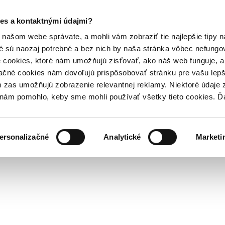
es a kontaktnými údajmi?
našom webe správate, a mohli vám zobraziť tie najlepšie tipy n
é sú naozaj potrebné a bez nich by naša stránka vôbec nefung
 cookies, ktoré nám umožňujú zisťovať, ako náš web funguje, a 
ačné cookies nám dovoľujú prispôsobovať stránku pre vašu lepši
zas umožňujú zobrazenie relevantnej reklamy. Niektoré údaje z
y nám pomohlo, keby sme mohli používať všetky tieto cookies. 
ersonalizačné
Analytické
Marketi