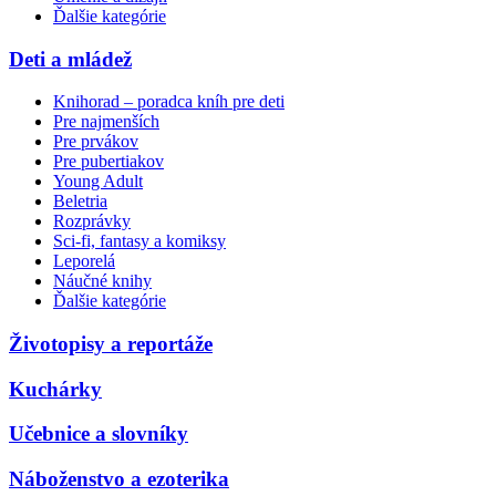
Ďalšie kategórie
Deti a mládež
Knihorad – poradca kníh pre deti
Pre najmenších
Pre prvákov
Pre pubertiakov
Young Adult
Beletria
Rozprávky
Sci-fi, fantasy a komiksy
Leporelá
Náučné knihy
Ďalšie kategórie
Životopisy a reportáže
Kuchárky
Učebnice a slovníky
Náboženstvo a ezoterika