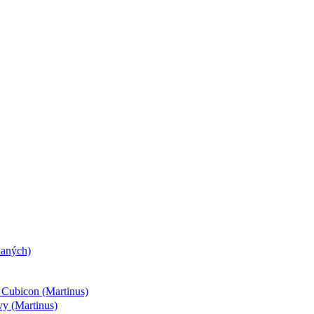
daných)
- Cubicon (Martinus)
vy (Martinus)