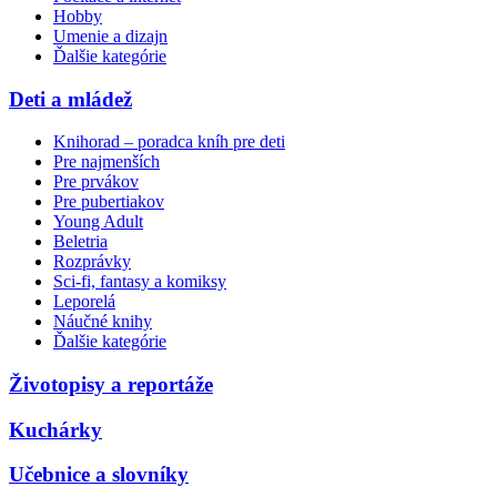
Hobby
Umenie a dizajn
Ďalšie kategórie
Deti a mládež
Knihorad – poradca kníh pre deti
Pre najmenších
Pre prvákov
Pre pubertiakov
Young Adult
Beletria
Rozprávky
Sci-fi, fantasy a komiksy
Leporelá
Náučné knihy
Ďalšie kategórie
Životopisy a reportáže
Kuchárky
Učebnice a slovníky