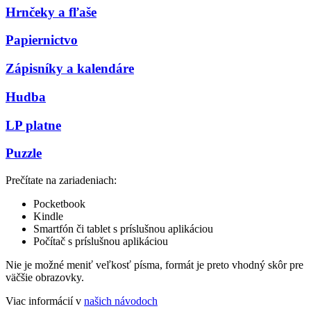
Hrnčeky a fľaše
Papiernictvo
Zápisníky a kalendáre
Hudba
LP platne
Puzzle
Prečítate na zariadeniach:
Pocketbook
Kindle
Smartfón či tablet s príslušnou aplikáciou
Počítač s príslušnou aplikáciou
Nie je možné meniť veľkosť písma, formát je preto vhodný skôr pre
väčšie obrazovky.
Viac informácií v
našich návodoch