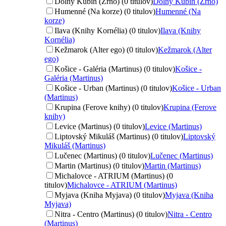
Dolný Kubín (Zrno) (0 titulov)
Dolný Kubín (Zrno)
Humenné (Na korze) (0 titulov)
Humenné (Na
korze)
Ilava (Knihy Kornélia) (0 titulov)
Ilava (Knihy
Kornélia)
Kežmarok (Alter ego) (0 titulov)
Kežmarok (Alter
ego)
Košice - Galéria (Martinus) (0 titulov)
Košice -
Galéria (Martinus)
Košice - Urban (Martinus) (0 titulov)
Košice - Urban
(Martinus)
Krupina (Ferove knihy) (0 titulov)
Krupina (Ferove
knihy)
Levice (Martinus) (0 titulov)
Levice (Martinus)
Liptovský Mikuláš (Martinus) (0 titulov)
Liptovský
Mikuláš (Martinus)
Lučenec (Martinus) (0 titulov)
Lučenec (Martinus)
Martin (Martinus) (0 titulov)
Martin (Martinus)
Michalovce - ATRIUM (Martinus) (0
titulov)
Michalovce - ATRIUM (Martinus)
Myjava (Kniha Myjava) (0 titulov)
Myjava (Kniha
Myjava)
Nitra - Centro (Martinus) (0 titulov)
Nitra - Centro
(Martinus)