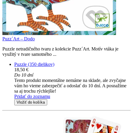
Puzz´Art – Dodo
Puzzle netradičného tvaru z kolekcie Puzz´Art. Motív vtáka je
využitý v tvare samotného ...
Puzzle (350 dielikov)
18,50 €
Do 10 dní
Tento produkt momentálne nemáme na sklade, ale zvyčajne
vám ho vieme zabezpečiť a odoslať do 10 dní. A posnažíme
sa aj trochu rýchlejšie!
Pridať do zoznamu
Vložiť do košíka