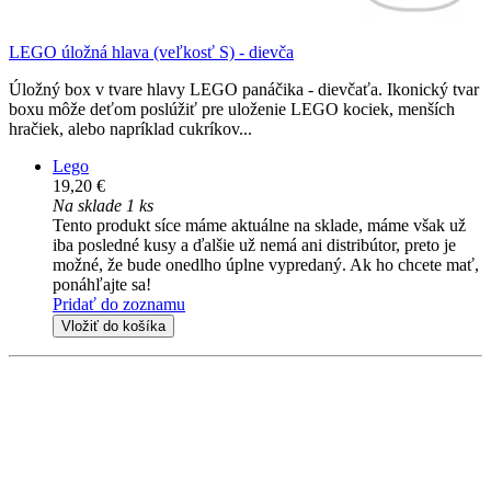
LEGO úložná hlava (veľkosť S) - dievča
Úložný box v tvare hlavy LEGO panáčika - dievčaťa. Ikonický tvar
boxu môže deťom poslúžiť pre uloženie LEGO kociek, menších
hračiek, alebo napríklad cukríkov...
Lego
19,20 €
Na sklade 1 ks
Tento produkt síce máme aktuálne na sklade, máme však už
iba posledné kusy a ďalšie už nemá ani distribútor, preto je
možné, že bude onedlho úplne vypredaný. Ak ho chcete mať,
ponáhľajte sa!
Pridať do zoznamu
Vložiť do košíka