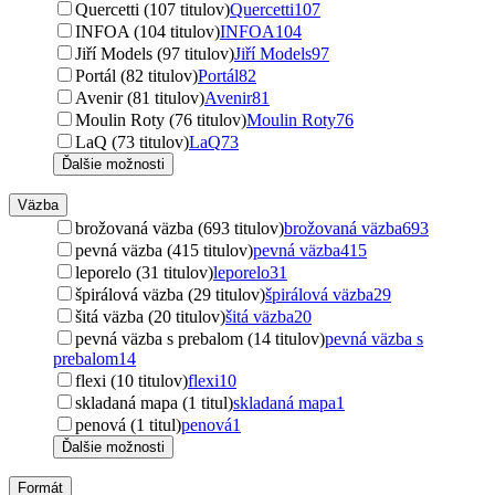
Quercetti (107 titulov)
Quercetti
107
INFOA (104 titulov)
INFOA
104
Jiří Models (97 titulov)
Jiří Models
97
Portál (82 titulov)
Portál
82
Avenir (81 titulov)
Avenir
81
Moulin Roty (76 titulov)
Moulin Roty
76
LaQ (73 titulov)
LaQ
73
Ďalšie možnosti
Väzba
brožovaná väzba (693 titulov)
brožovaná väzba
693
pevná väzba (415 titulov)
pevná väzba
415
leporelo (31 titulov)
leporelo
31
špirálová väzba (29 titulov)
špirálová väzba
29
šitá väzba (20 titulov)
šitá väzba
20
pevná väzba s prebalom (14 titulov)
pevná väzba s
prebalom
14
flexi (10 titulov)
flexi
10
skladaná mapa (1 titul)
skladaná mapa
1
penová (1 titul)
penová
1
Ďalšie možnosti
Formát