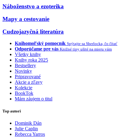
Náboženstvo a ezoterika
Mapy a cestovanie
Cudzojazyčná literatúra
Knihomoľský pomocník
Spýtajte sa Sherlocka, čo čítať
Odporúčame pre vás
Knižné tipy ušité na mieru vám
Všetky knihy
Knihy roka 2025
Bestsellery
Novinky
Pripravované
Akcie a zľavy
Kolekcie
BookTok
Mám záujem o titul
Top autori
Dominik Dán
Julie Caplin
Rebecca Yarros