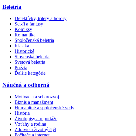
Beletria
Detektívky, trilery a horory
Sci-fi a fantasy
Komiksy
Romantika
Spoločenská beletria
Klasika
Historické
Slovenská beletria
Svetová beletria
Poézia
Ďalšie kategórie
Náučná a odborná
Motivácia a sebarozvoj
Biznis a manažment
Humanitné a spoločenské vedy
História
Životopisy a reportáže
Vzťahy a rodina
Zdravie a životný štýl
Počítače a internet