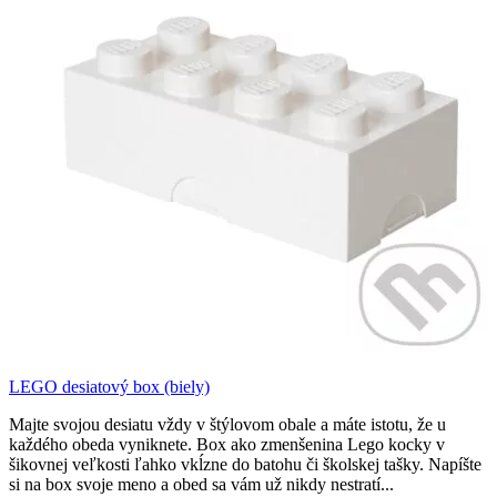
LEGO desiatový box (biely)
Majte svojou desiatu vždy v štýlovom obale a máte istotu, že u
každého obeda vyniknete. Box ako zmenšenina Lego kocky v
šikovnej veľkosti ľahko vkĺzne do batohu či školskej tašky. Napíšte
si na box svoje meno a obed sa vám už nikdy nestratí...