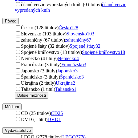
čítané verzie vypredaných kníh (0 titulov)
čítané verzie
vypredaných kníh
Pôvod
Česko (128 titulov)
Česko
128
Slovensko (103 titulov)
Slovensko
103
zahraničný (67 titulov)
zahraničný
67
Spojené štáty (32 titulov)
Spojené štáty
32
Spojené kráľovstvo (18 titulov)
Spojené kráľovstvo
18
Nemecko (4 tituly)
Nemecko
4
Francúzsko (3 tituly)
Francúzsko
3
Japonsko (3 tituly)
Japonsko
3
Španielsko (3 tituly)
Španielsko
3
Ukrajina (2 tituly)
Ukrajina
2
Taliansko (1 titul)
Taliansko
1
Ďalšie možnosti
Médium
CD (25 titulov)
CD
25
DVD (1 titul)
DVD
1
Vydavateľstvo
LEGO (2778 titulov)
LEGO
2778