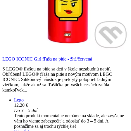
LEGO ICONIC Girl fľaša na pitie - žltá/červená
S LEGO® fľašou na pitie sa deti v škole nezabudnú napiť.
Obľúbená LEGO® fľaša na pitie s novým motívom LEGO
ICONIC. Silikónový náustok je prekrytý polopriehľadným
viečkom, takže ak už sa fľaštička pri vašich cestách zatúla
kamkoľvek...
Lego
12,20 €
Do 3 – 5 dní
Tento produkt momentálne nemáme na sklade, ale zvyčajne
vám ho vieme zabezpečiť a odoslať do 3 – 5 dní. A
posnažíme sa aj trochu rýchlejšie!