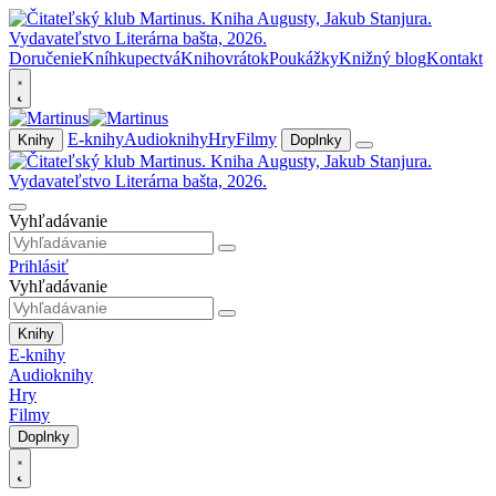
Doručenie
Kníhkupectvá
Knihovrátok
Poukážky
Knižný blog
Kontakt
E-knihy
Audioknihy
Hry
Filmy
Knihy
Doplnky
Vyhľadávanie
Prihlásiť
Vyhľadávanie
Knihy
E-knihy
Audioknihy
Hry
Filmy
Doplnky