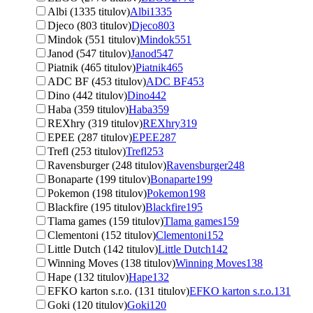
Albi (1335 titulov)
Albi
1335
Djeco (803 titulov)
Djeco
803
Mindok (551 titulov)
Mindok
551
Janod (547 titulov)
Janod
547
Piatnik (465 titulov)
Piatnik
465
ADC BF (453 titulov)
ADC BF
453
Dino (442 titulov)
Dino
442
Haba (359 titulov)
Haba
359
REXhry (319 titulov)
REXhry
319
EPEE (287 titulov)
EPEE
287
Trefl (253 titulov)
Trefl
253
Ravensburger (248 titulov)
Ravensburger
248
Bonaparte (199 titulov)
Bonaparte
199
Pokemon (198 titulov)
Pokemon
198
Blackfire (195 titulov)
Blackfire
195
Tlama games (159 titulov)
Tlama games
159
Clementoni (152 titulov)
Clementoni
152
Little Dutch (142 titulov)
Little Dutch
142
Winning Moves (138 titulov)
Winning Moves
138
Hape (132 titulov)
Hape
132
EFKO karton s.r.o. (131 titulov)
EFKO karton s.r.o.
131
Goki (120 titulov)
Goki
120