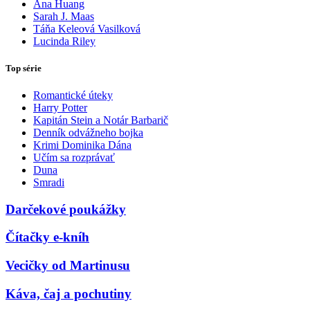
Ana Huang
Sarah J. Maas
Táňa Keleová Vasilková
Lucinda Riley
Top série
Romantické úteky
Harry Potter
Kapitán Stein a Notár Barbarič
Denník odvážneho bojka
Krimi Dominika Dána
Učím sa rozprávať
Duna
Smradi
Darčekové poukážky
Čítačky e-kníh
Vecičky od Martinusu
Káva, čaj a pochutiny