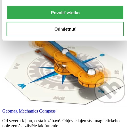
Novinky
Najdrahšie
Najlacnejšie
Povoliť všetko
Najvyššia zľava
Odmietnuť
Geomag Mechanics Compass
Od severu k jihu, cesta k zábavě. Objevte tajemství magnetického
pole země a zjistěte jak funguje...