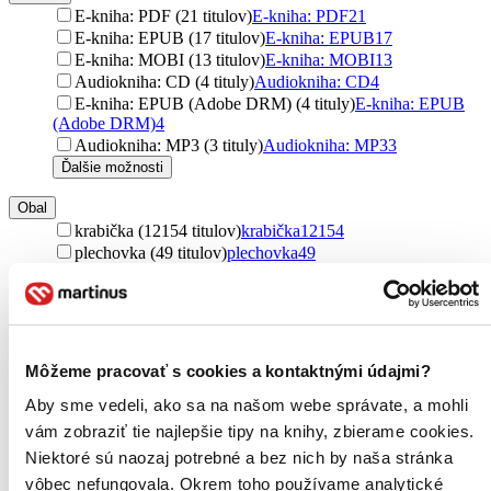
E-kniha: PDF (21 titulov)
E-kniha: PDF
21
E-kniha: EPUB (17 titulov)
E-kniha: EPUB
17
E-kniha: MOBI (13 titulov)
E-kniha: MOBI
13
Audiokniha: CD (4 tituly)
Audiokniha: CD
4
E-kniha: EPUB (Adobe DRM) (4 tituly)
E-kniha: EPUB
(Adobe DRM)
4
Audiokniha: MP3 (3 tituly)
Audiokniha: MP3
3
Ďalšie možnosti
Obal
krabička (12154 titulov)
krabička
12154
plechovka (49 titulov)
plechovka
49
dóza (25 titulov)
dóza
25
vákuové balenie (8 titulov)
vákuové balenie
8
CD obal (4 tituly)
CD obal
4
DVD obal (2 tituly)
DVD obal
2
zakladač (1 titul)
zakladač
1
Môžeme pracovať s cookies a kontaktnými údajmi?
Ďalšie možnosti
Aby sme vedeli, ako sa na našom webe správate, a mohli
Materiál
vám zobraziť tie najlepšie tipy na knihy, zbierame cookies.
látkový (7 titulov)
látkový
7
Niektoré sú naozaj potrebné a bez nich by naša stránka
vhodné do vody (3 tituly)
vhodné do vody
3
vôbec nefungovala. Okrem toho používame analytické