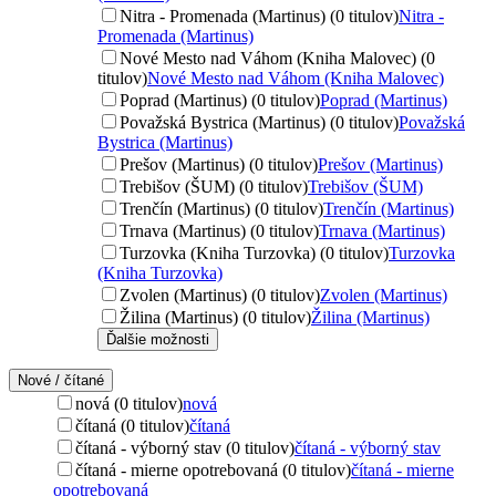
Nitra - Promenada (Martinus) (0 titulov)
Nitra -
Promenada (Martinus)
Nové Mesto nad Váhom (Kniha Malovec) (0
titulov)
Nové Mesto nad Váhom (Kniha Malovec)
Poprad (Martinus) (0 titulov)
Poprad (Martinus)
Považská Bystrica (Martinus) (0 titulov)
Považská
Bystrica (Martinus)
Prešov (Martinus) (0 titulov)
Prešov (Martinus)
Trebišov (ŠUM) (0 titulov)
Trebišov (ŠUM)
Trenčín (Martinus) (0 titulov)
Trenčín (Martinus)
Trnava (Martinus) (0 titulov)
Trnava (Martinus)
Turzovka (Kniha Turzovka) (0 titulov)
Turzovka
(Kniha Turzovka)
Zvolen (Martinus) (0 titulov)
Zvolen (Martinus)
Žilina (Martinus) (0 titulov)
Žilina (Martinus)
Ďalšie možnosti
Nové / čítané
nová (0 titulov)
nová
čítaná (0 titulov)
čítaná
čítaná - výborný stav (0 titulov)
čítaná - výborný stav
čítaná - mierne opotrebovaná (0 titulov)
čítaná - mierne
opotrebovaná