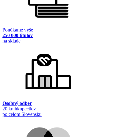
Ponúkame vyše
250 000 titulov
na sklade
Osobný odber
20 kníhkupectiev
po celom Slovensku