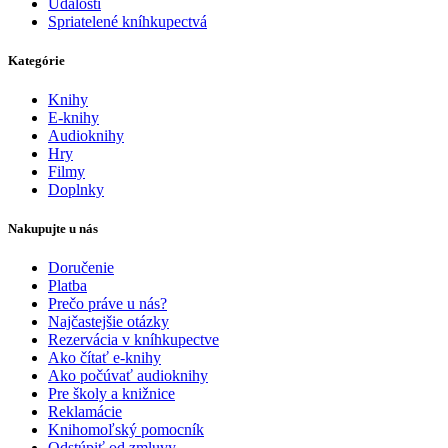
Udalosti
Spriatelené kníhkupectvá
Kategórie
Knihy
E-knihy
Audioknihy
Hry
Filmy
Doplnky
Nakupujte u nás
Doručenie
Platba
Prečo práve u nás?
Najčastejšie otázky
Rezervácia v kníhkupectve
Ako čítať e-knihy
Ako počúvať audioknihy
Pre školy a knižnice
Reklamácie
Knihomoľský pomocník
Odstúpiť od zmluvy