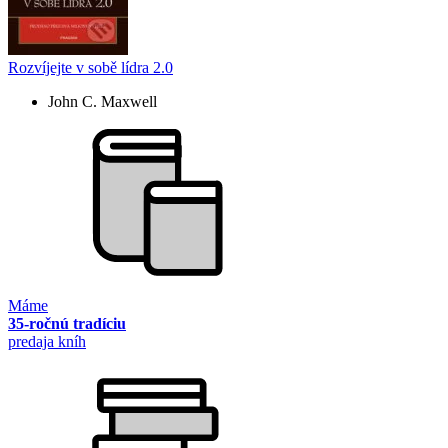
Rozvíjejte v sobě lídra 2.0
John C. Maxwell
Máme
35-ročnú tradíciu
predaja kníh