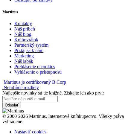
Martinus
Kontakty
Náš príbeh
Náš blog
Knihovrátok
Partnerský systém
Pridaj sa k nám
Marketing
Náš labák
Prehlásenie o cookies
Vyhlásenie o prístupnosti
Martinus je certifikovaný B Corp
Nerobíme rozdiely
Najlepšie novinky sú tie knižné. Získajte ich ako prví:
Odoslať
© 2000-2026 Martinus. Internetové kníhkupectvo. Všetky práva
vyhradené.
Nastaviť cookies