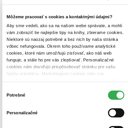
Zoradiť
Môžeme pracovať s cookies a kontaktnými údajmi?
Aby sme vedeli, ako sa na našom webe správate, a mohli
vám zobraziť tie najlepšie tipy na knihy, zbierame cookies.
Bestsellery
Top hodnotené
Niektoré sú naozaj potrebné a bez nich by naša stránka
Novinky
vôbec nefungovala. Okrem toho používame analytické
Najdrahšie
cookies, ktoré nám umožňujú zisťovať, ako náš web
Najlacnejšie
Najvyššia zľava
funguje, a stále ho pre vás zlepšovať. Personalizačné
cookies nám dovoľujú prispôsobovať stránku pre vašu
lepšiu orientáciu. Marketingové cookies nám zas
Použité filtre
Zrušiť filtre
umožňujú zobrazenie relevantnej reklamy. Niektoré údaje
S talianskym pôvodom
zdieľame aj s tretími stranami. Veľmi by nám pomohlo,
Výber
keby sme mohli používať všetky tieto cookies. Ďakujeme!
Potrebné
súhlasu
Personalizačné