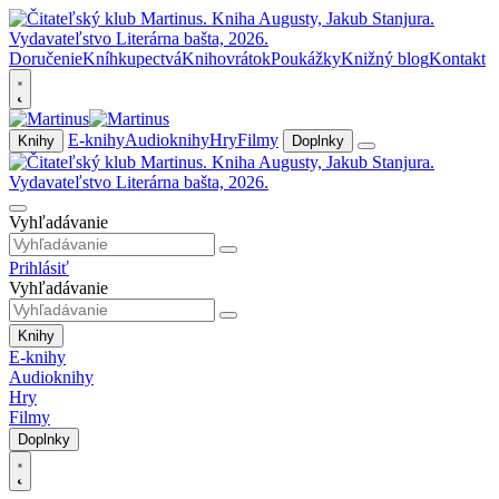
Doručenie
Kníhkupectvá
Knihovrátok
Poukážky
Knižný blog
Kontakt
E-knihy
Audioknihy
Hry
Filmy
Knihy
Doplnky
Vyhľadávanie
Prihlásiť
Vyhľadávanie
Knihy
E-knihy
Audioknihy
Hry
Filmy
Doplnky