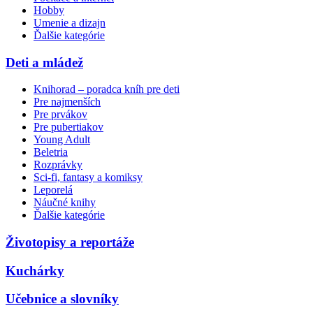
Hobby
Umenie a dizajn
Ďalšie kategórie
Deti a mládež
Knihorad – poradca kníh pre deti
Pre najmenších
Pre prvákov
Pre pubertiakov
Young Adult
Beletria
Rozprávky
Sci-fi, fantasy a komiksy
Leporelá
Náučné knihy
Ďalšie kategórie
Životopisy a reportáže
Kuchárky
Učebnice a slovníky