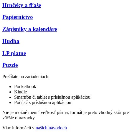
Hrnčeky a fľaše
Papiernictvo
Zápisníky a kalendáre
Hudba
LP platne
Puzzle
Prečítate na zariadeniach:
Pocketbook
Kindle
Smartfón či tablet s príslušnou aplikáciou
Počítač s príslušnou aplikáciou
Nie je možné meniť veľkosť písma, formát je preto vhodný skôr pre
väčšie obrazovky.
Viac informácií v
našich návodoch