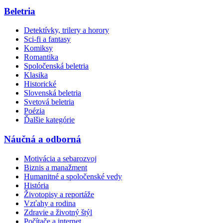
Beletria
Detektívky, trilery a horory
Sci-fi a fantasy
Komiksy
Romantika
Spoločenská beletria
Klasika
Historické
Slovenská beletria
Svetová beletria
Poézia
Ďalšie kategórie
Náučná a odborná
Motivácia a sebarozvoj
Biznis a manažment
Humanitné a spoločenské vedy
História
Životopisy a reportáže
Vzťahy a rodina
Zdravie a životný štýl
Počítače a internet