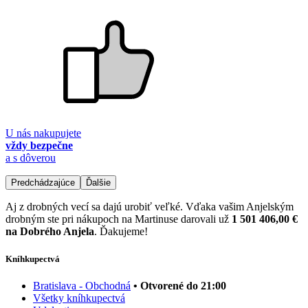
U nás nakupujete
vždy bezpečne
a s dôverou
Predchádzajúce
Ďalšie
Aj z drobných vecí sa dajú urobiť veľké. Vďaka vašim Anjelským
drobným ste pri nákupoch na Martinuse darovali už
1 501 406,00 €
na Dobrého Anjela
. Ďakujeme!
Kníhkupectvá
Bratislava - Obchodná
• Otvorené do 21:00
Všetky kníhkupectvá