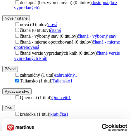
dostupná (bez vypredaných) (0 titulov)
dostupná (bez
vypredaných)
Nové / čítané
nová (0 titulov)
nová
čítaná (0 titulov)
čítaná
čítaná - výborný stav (0 titulov)
čítaná - výborný stav
čítaná - mierne opotrebovaná (0 titulov)
čítaná - mierne
opotrebovaná
čítané verzie vypredaných kníh (0 titulov)
čítané verzie
vypredaných kníh
Pôvod
zahraničný (1 titul)
zahraničný
1
Taliansko (1 titul)
Taliansko
1
Vydavateľstvo
Quercetti (1 titul)
Quercetti
1
Obal
krabička (1 titul)
krabička
1
Zúžiť výber