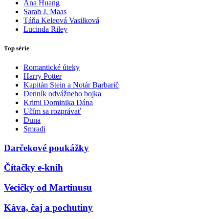
Ana Huang
Sarah J. Maas
Táňa Keleová Vasilková
Lucinda Riley
Top série
Romantické úteky
Harry Potter
Kapitán Stein a Notár Barbarič
Denník odvážneho bojka
Krimi Dominika Dána
Učím sa rozprávať
Duna
Smradi
Darčekové poukážky
Čítačky e-kníh
Vecičky od Martinusu
Káva, čaj a pochutiny