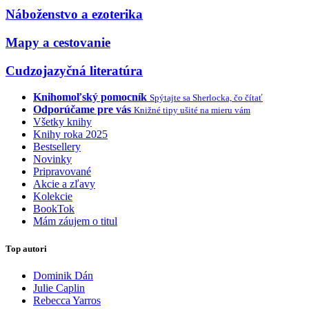
Náboženstvo a ezoterika
Mapy a cestovanie
Cudzojazyčná literatúra
Knihomoľský pomocník
Spýtajte sa Sherlocka, čo čítať
Odporúčame pre vás
Knižné tipy ušité na mieru vám
Všetky knihy
Knihy roka 2025
Bestsellery
Novinky
Pripravované
Akcie a zľavy
Kolekcie
BookTok
Mám záujem o titul
Top autori
Dominik Dán
Julie Caplin
Rebecca Yarros