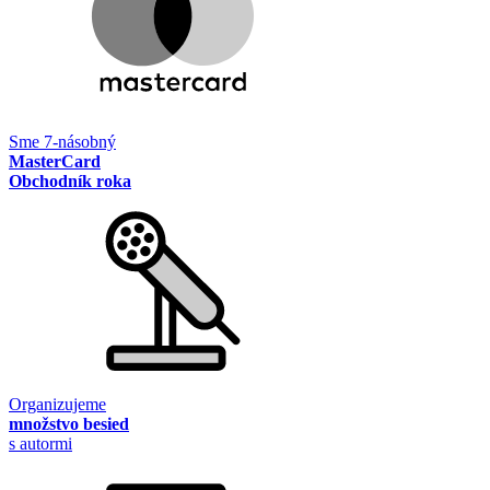
Sme 7-násobný
MasterCard
Obchodník roka
Organizujeme
množstvo besied
s autormi