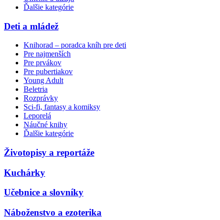
Ďalšie kategórie
Deti a mládež
Knihorad – poradca kníh pre deti
Pre najmenších
Pre prvákov
Pre pubertiakov
Young Adult
Beletria
Rozprávky
Sci-fi, fantasy a komiksy
Leporelá
Náučné knihy
Ďalšie kategórie
Životopisy a reportáže
Kuchárky
Učebnice a slovníky
Náboženstvo a ezoterika