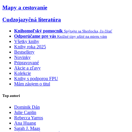
Mapy a cestovanie
Cudzojazyčná literatúra
Knihomoľský pomocník
Spýtajte sa Sherlocka, čo čítať
Odporúčame pre vás
Knižné tipy ušité na mieru vám
Všetky knihy
Knihy roka 2025
Bestsellery
Novinky
Pripravované
Akcie a zľavy
Kolekcie
Knihy s podporou FPU
Mám záujem o titul
Top autori
Dominik Dán
Julie Caplin
Rebecca Yarros
Ana Huang
Sarah J. Maas