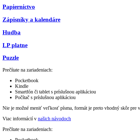
Papiernictvo
Zápisníky a kalendáre
Hudba
LP platne
Puzzle
Prečítate na zariadeniach:
Pocketbook
Kindle
Smartfón či tablet s príslušnou aplikáciou
Počítač s príslušnou aplikáciou
Nie je možné meniť veľkosť písma, formát je preto vhodný skôr pre 
Viac informácií v
našich návodoch
Prečítate na zariadeniach:
Pocketbook