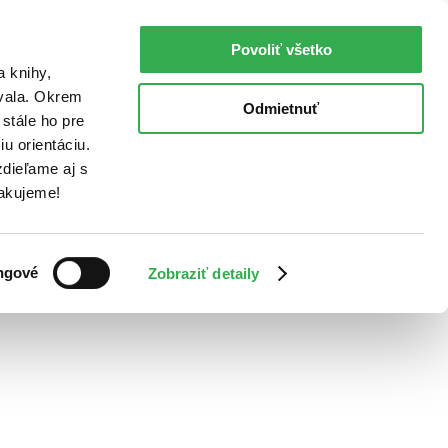
Povoliť všetko
a knihy,
ovala. Okrem
Odmietnuť
stále ho pre
u orientáciu.
dieľame aj s
Ďakujeme!
ngové
Zobraziť detaily