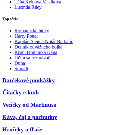
Táňa Keleová Vasilková
Lucinda Riley
Top série
Romantické úteky
Harry Potter
Kapitán Stein a Notár Barbarič
Denník odvážneho bojka
Krimi Dominika Dána
Učím sa rozprávať
Duna
Smradi
Darčekové poukážky
Čítačky e-kníh
Vecičky od Martinusu
Káva, čaj a pochutiny
Hrnčeky a fľaše