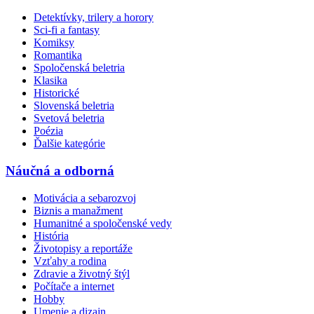
Detektívky, trilery a horory
Sci-fi a fantasy
Komiksy
Romantika
Spoločenská beletria
Klasika
Historické
Slovenská beletria
Svetová beletria
Poézia
Ďalšie kategórie
Náučná a odborná
Motivácia a sebarozvoj
Biznis a manažment
Humanitné a spoločenské vedy
História
Životopisy a reportáže
Vzťahy a rodina
Zdravie a životný štýl
Počítače a internet
Hobby
Umenie a dizajn