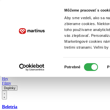
Doručenie
Kníhkupectvá
Knihovrátok
Poukážky
Knižný blog
Kontakt
Môžeme pracovať s cooki
Aby sme vedeli, ako sa na 
zbierame cookies. Niektor
E-knihy
Audioknihy
Hry
Filmy
Knihy
Doplnky
toho používame analytické
vás zlepšovať. Personaliz
Vyhľadávanie
Marketingové cookies nám 
tretími stranami. Veľmi b
Prihlásiť
Vyhľadávanie
Výber
Knihy
Potrebné
P
súhlasu
E-knihy
Audioknihy
Hry
Filmy
Doplnky
Beletria