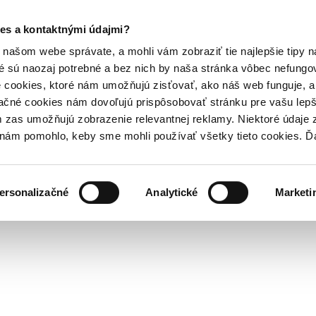
es a kontaktnými údajmi?
našom webe správate, a mohli vám zobraziť tie najlepšie tipy n
é sú naozaj potrebné a bez nich by naša stránka vôbec nefung
 cookies, ktoré nám umožňujú zisťovať, ako náš web funguje, a 
ačné cookies nám dovoľujú prispôsobovať stránku pre vašu lepši
zas umožňujú zobrazenie relevantnej reklamy. Niektoré údaje z
y nám pomohlo, keby sme mohli používať všetky tieto cookies. 
ersonalizačné
Analytické
Marketi