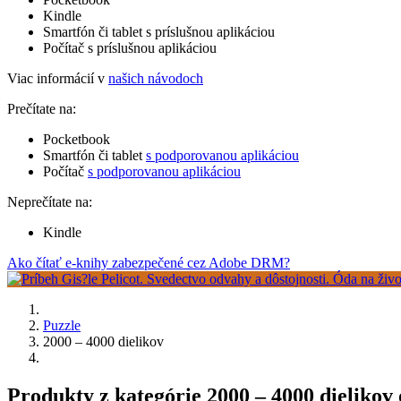
Kindle
Smartfón či tablet s príslušnou aplikáciou
Počítač s príslušnou aplikáciou
Viac informácií v
našich návodoch
Prečítate na:
Pocketbook
Smartfón či tablet
s podporovanou aplikáciou
Počítač
s podporovanou aplikáciou
Neprečítate na:
Kindle
Ako čítať e-knihy zabezpečené cez Adobe DRM?
Puzzle
2000 – 4000 dielikov
Produkty z kategórie 2000 – 4000 dielikov