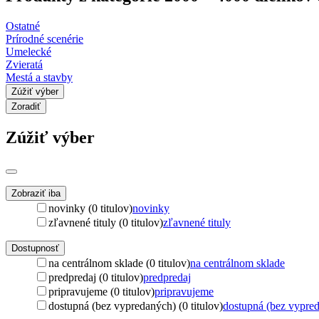
Ostatné
Prírodné scenérie
Umelecké
Zvieratá
Mestá a stavby
Zúžiť výber
Zoradiť
Zúžiť výber
Zobraziť iba
novinky (0 titulov)
novinky
zľavnené tituly (0 titulov)
zľavnené tituly
Dostupnosť
na centrálnom sklade (0 titulov)
na centrálnom sklade
predpredaj (0 titulov)
predpredaj
pripravujeme (0 titulov)
pripravujeme
dostupná (bez vypredaných) (0 titulov)
dostupná (bez vypre