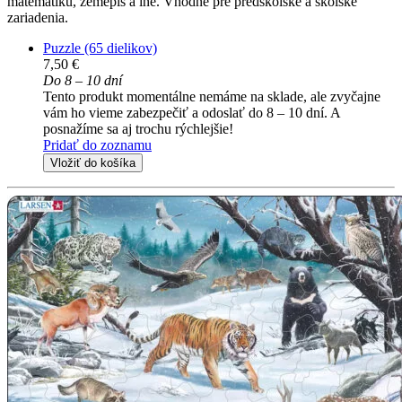
matematiku, zemepis a iné. Vhodné pre predškolské a školské
zariadenia.
Puzzle (65 dielikov)
7,50 €
Do 8 – 10 dní
Tento produkt momentálne nemáme na sklade, ale zvyčajne
vám ho vieme zabezpečiť a odoslať do 8 – 10 dní. A
posnažíme sa aj trochu rýchlejšie!
Pridať do zoznamu
Vložiť do košíka