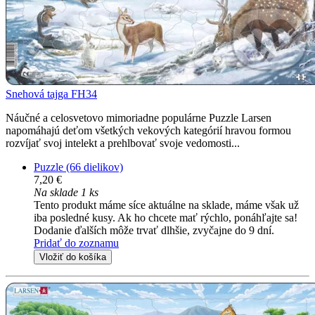
Snehová tajga FH34
Náučné a celosvetovo mimoriadne populárne Puzzle Larsen
napomáhajú deťom všetkých vekových kategórií hravou formou
rozvíjať svoj intelekt a prehlbovať svoje vedomosti...
Puzzle (66 dielikov)
7,20 €
Na sklade 1 ks
Tento produkt máme síce aktuálne na sklade, máme však už
iba posledné kusy. Ak ho chcete mať rýchlo, ponáhľajte sa!
Dodanie ďalších môže trvať dlhšie, zvyčajne do 9 dní.
Pridať do zoznamu
Vložiť do košíka