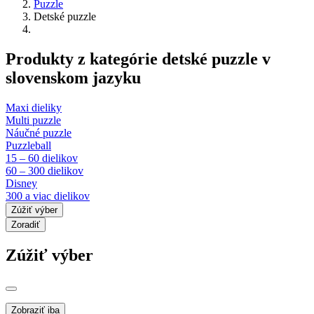
Puzzle
Detské puzzle
Produkty z kategórie detské puzzle v
slovenskom jazyku
Maxi dieliky
Multi puzzle
Náučné puzzle
Puzzleball
15 – 60 dielikov
60 – 300 dielikov
Disney
300 a viac dielikov
Zúžiť výber
Zoradiť
Zúžiť výber
Zobraziť iba