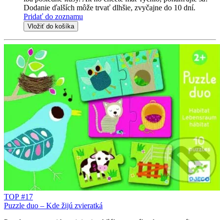
Dodanie ďalších môže trvať dlhšie, zvyčajne do 10 dní.
Pridať do zoznamu
Vložiť do košíka
TOP #17
Puzzle duo – Kde žijú zvieratká