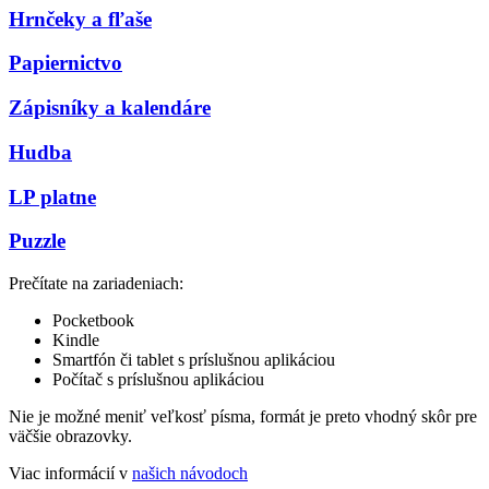
Hrnčeky a fľaše
Papiernictvo
Zápisníky a kalendáre
Hudba
LP platne
Puzzle
Prečítate na zariadeniach:
Pocketbook
Kindle
Smartfón či tablet s príslušnou aplikáciou
Počítač s príslušnou aplikáciou
Nie je možné meniť veľkosť písma, formát je preto vhodný skôr pre
väčšie obrazovky.
Viac informácií v
našich návodoch