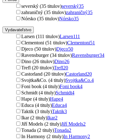
severský (35 titulov)
severský
35
zahraničný (35 titulov)
zahraničný
35
Nórsko (35 titulov)
Nórsko
35
Vydavateľstvo
Larsen (111 titulov)
Larsen
111
Clementoni (51 titulov)
Clementoni
51
Djeco (50 titulov)
Djeco
50
Ravensburger (34 titulov)
Ravensburger
34
Dino (26 titulov)
Dino
26
Trefl (20 titulov)
Trefl
20
Castorland (20 titulov)
Castorland
20
Svojtka&Co. (4 tituly)
Svojtka&Co.
4
Foni book (4 tituly)
Foni book
4
Schmidt (4 tituly)
Schmidt
4
Hape (4 tituly)
Hape
4
Educa (4 tituly)
Educa
4
Taktik (3 tituly)
Taktik
3
Ikar (2 tituly)
Ikar
2
Jiří Models (2 tituly)
Jiří Models
2
Tonada (2 tituly)
Tonada
2
In Harmony (2 tituly)
In Harmony
2