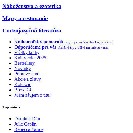
Náboženstvo a ezoterika
Mapy a cestovanie
Cudzojazyčná literatúra
Knihomoľský pomocník
Spýtajte sa Sherlocka, čo čítať
Odporúčame pre vás
Knižné tipy ušité na mieru vám
Všetky knihy
Knihy roka 2025
Bestsellery
Novinky
Pripravované
Akcie a zľavy
Kolekcie
BookTok
Mám záujem o titul
Top autori
Dominik Dán
Julie Caplin
Rebecca Yarros