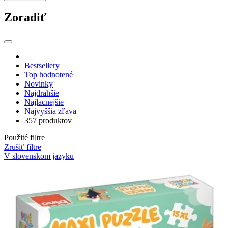
Zoradiť
Bestsellery
Top hodnotené
Novinky
Najdrahšie
Najlacnejšie
Najvyššia zľava
357 produktov
Použité filtre
Zrušiť filtre
V slovenskom jazyku