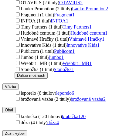
OTAVIUS (2 tituly)
OTAVIUS
2
Lauko Promotion (2 tituly)
Lauko Promotion
2
Fragment (1 titul)
Fragment
1
INFOA (1 titul)
INFOA
1
Timy Partners (1 titul)
Timy Partners
1
Hudobné centrum (1 titul)
Hudobné centrum
1
Vnímavé Hračky (1 titul)
Vnímavé Hračky
1
Innovative Kids (1 titul)
Innovative Kids
1
Publicom (1 titul)
Publicom
1
Jumbo (1 titul)
Jumbo
1
Wrebbit - MB (1 titul)
Wrebbit - MB
1
Stonožka (1 titul)
Stonožka
1
Ďalšie možnosti
Väzba
leporelo (6 titulov)
leporelo
6
brožovaná väzba (2 tituly)
brožovaná väzba
2
Obal
krabička (120 titulov)
krabička
120
dóza (4 tituly)
dóza
4
Zúžiť výber