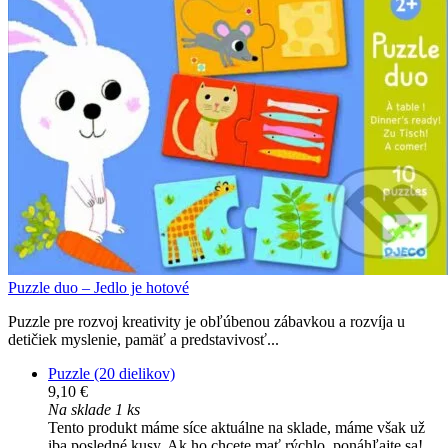
Puzzle duo – Jedlo je hotové
Puzzle pre rozvoj kreativity je obľúbenou zábavkou a rozvíja u
detičiek myslenie, pamäť a predstavivosť...
Puzzle (20 dielikov)
9,10 €
Na sklade 1 ks
Tento produkt máme síce aktuálne na sklade, máme však už
iba posledné kusy. Ak ho chcete mať rýchlo, ponáhľajte sa!