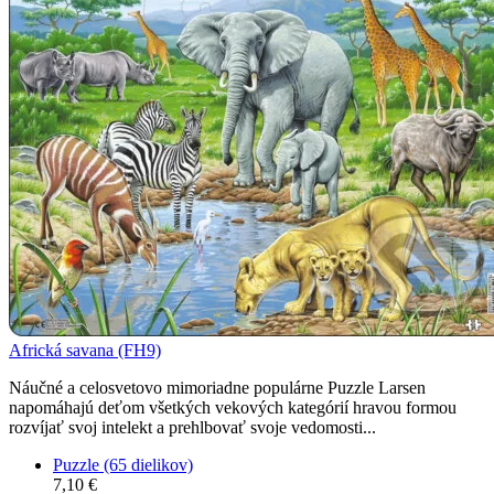
Africká savana (FH9)
Náučné a celosvetovo mimoriadne populárne Puzzle Larsen
napomáhajú deťom všetkých vekových kategórií hravou formou
rozvíjať svoj intelekt a prehlbovať svoje vedomosti...
Puzzle (65 dielikov)
7,10 €