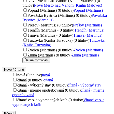
Nové Mesto nad Váhom (Kniha Malovec) (0
titulov)
Nové Mesto nad Váhom (Kniha Malovec)
Poprad (Martinus) (0 titulov)
Poprad (Martinus)
Považská Bystrica (Martinus) (0 titulov)
Považská
Bystrica (Martinus)
Prešov (Martinus) (0 titulov)
Prešov (Martinus)
Trenčín (Martinus) (0 titulov)
Trenčín (Martinus)
Trnava (Martinus) (0 titulov)
Trnava (Martinus)
Turzovka (Kniha Turzovka) (0 titulov)
Turzovka
(Kniha Turzovka)
Zvolen (Martinus) (0 titulov)
Zvolen (Martinus)
Žilina (Martinus) (0 titulov)
Žilina (Martinus)
Ďalšie možnosti
Nové / čítané
nová (0 titulov)
nová
čítaná (0 titulov)
čítaná
čítaná - výborný stav (0 titulov)
čítaná - výborný stav
čítaná - mierne opotrebovaná (0 titulov)
čítaná - mierne
opotrebovaná
čítané verzie vypredaných kníh (0 titulov)
čítané verzie
vypredaných kníh
Pôvod