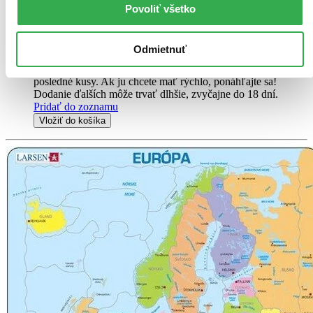
vysvetlivky, po ktorých nasledujú zaujímavé príklady od...
Povoliť všetko
Kniha
brožovaná väzba
12,60 €
Odmietnuť
Na sklade 1 ks
Túto knihu máme síce aktuálne na sklade, máme však už iba
posledné kusy. Ak ju chcete mať rýchlo, ponáhľajte sa!
Dodanie ďalších môže trvať dlhšie, zvyčajne do 18 dní.
Pridať do zoznamu
Vložiť do košíka