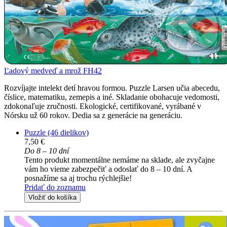
Ľadový medveď a mrož FH42
Rozvíjajte intelekt detí hravou formou. Puzzle Larsen učia abecedu,
číslice, matematiku, zemepis a iné. Skladanie obohacuje vedomosti,
zdokonaľuje zručnosti. Ekologické, certifikované, vyrábané v
Nórsku už 60 rokov. Dedia sa z generácie na generáciu.
Puzzle (46 dielikov)
7,50 €
Do 8 – 10 dní
Tento produkt momentálne nemáme na sklade, ale zvyčajne
vám ho vieme zabezpečiť a odoslať do 8 – 10 dní. A
posnažíme sa aj trochu rýchlejšie!
Pridať do zoznamu
Vložiť do košíka