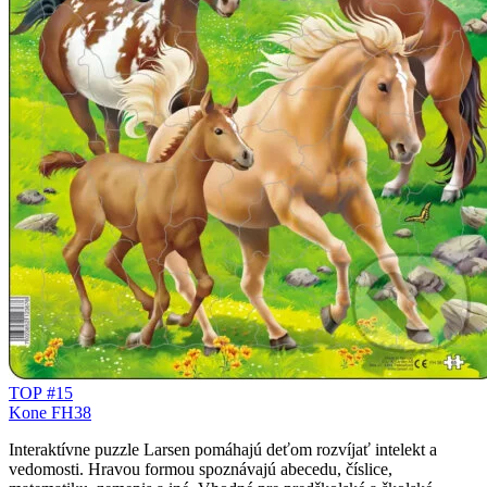
TOP #15
Kone FH38
Interaktívne puzzle Larsen pomáhajú deťom rozvíjať intelekt a
vedomosti. Hravou formou spoznávajú abecedu, číslice,