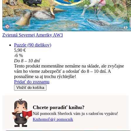
Zvieratá Severnej Ameriky AW3
Puzzle (90 dielikov)
5,90 €
-6 %
Do 8 – 10 dní
Tento produkt momentálne nemáme na sklade, ale zvyčajne
vám ho vieme zabezpečiť a odoslať do 8 – 10 dní. A
posnažíme sa aj trochu rýchlejšie!
Pridať do zoznamu
Vložiť do košíka
Chcete poradiť knihu?
Náš pomocník Sherlock vám ju s radosťou vypátra!
Knihomoľský pomocník