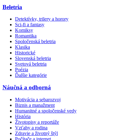
Beletria
Detektívky, trilery a horory
Sci-fi a fantasy
Komiksy
Romantika
Spoločenská beletria
Klasika
Historické
Slovenská beletria
Svetová beletria
Poézia
Ďalšie kategórie
Náučná a odborná
Motivácia a sebarozvoj
Biznis a manažment
Humanitné a spoločenské vedy
História
Životopisy a reportáže
Vzťahy a rodina
Zdravie a životný štýl
Počítače a internet