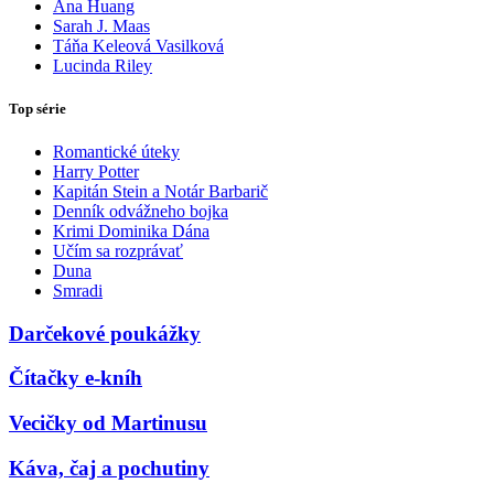
Ana Huang
Sarah J. Maas
Táňa Keleová Vasilková
Lucinda Riley
Top série
Romantické úteky
Harry Potter
Kapitán Stein a Notár Barbarič
Denník odvážneho bojka
Krimi Dominika Dána
Učím sa rozprávať
Duna
Smradi
Darčekové poukážky
Čítačky e-kníh
Vecičky od Martinusu
Káva, čaj a pochutiny