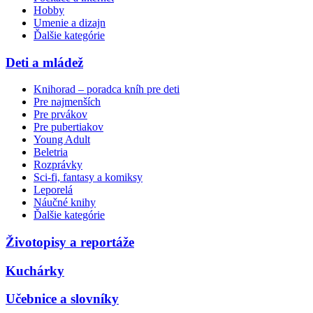
Hobby
Umenie a dizajn
Ďalšie kategórie
Deti a mládež
Knihorad – poradca kníh pre deti
Pre najmenších
Pre prvákov
Pre pubertiakov
Young Adult
Beletria
Rozprávky
Sci-fi, fantasy a komiksy
Leporelá
Náučné knihy
Ďalšie kategórie
Životopisy a reportáže
Kuchárky
Učebnice a slovníky