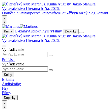
Doručenie
Kníhkupectvá
Knihovrátok
Poukážky
Knižný blog
Kontakt
E-knihy
Audioknihy
Hry
Filmy
Knihy
Doplnky
Vyhľadávanie
Prihlásiť
Vyhľadávanie
Knihy
E-knihy
Audioknihy
Hry
Filmy
Doplnky