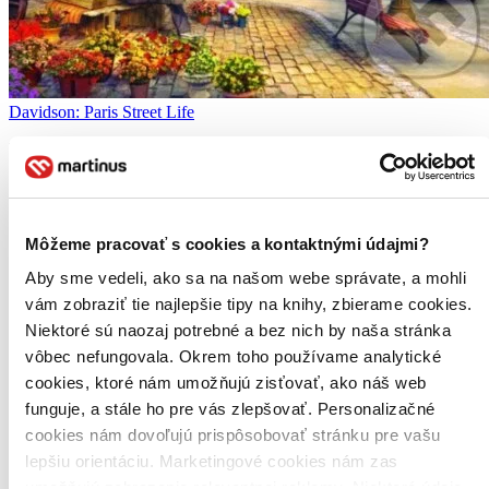
Davidson: Paris Street Life
História puzzle siaha do osemnásteho storočia a za jeho zrodom stojí
anglický rytec a kartograf John...
Puzzle (1500 dielikov)
Vypredané
Môžeme pracovať s cookies a kontaktnými údajmi?
Ach, mrzí nás to, z tohto produktu sa už predali všetky kusy a
nemáme ho na sklade my ani distribútor :( Teoreticky však
Aby sme vedeli, ako sa na našom webe správate, a mohli
môžete mať šťastie v niektorých iných obchodoch, ktoré ešte
vám zobraziť tie najlepšie tipy na knihy, zbierame cookies.
nepredali posledné kusy.
Pridať do zoznamu
Niektoré sú naozaj potrebné a bez nich by naša stránka
vôbec nefungovala. Okrem toho používame analytické
cookies, ktoré nám umožňujú zisťovať, ako náš web
funguje, a stále ho pre vás zlepšovať. Personalizačné
cookies nám dovoľujú prispôsobovať stránku pre vašu
lepšiu orientáciu. Marketingové cookies nám zas
umožňujú zobrazenie relevantnej reklamy. Niektoré údaje