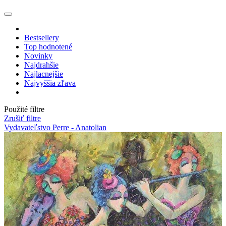
Bestsellery
Top hodnotené
Novinky
Najdrahšie
Najlacnejšie
Najvyššia zľava
Použité filtre
Zrušiť filtre
Vydavateľstvo Perre - Anatolian