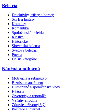
Beletria
Detektívky, trilery a horory
Sci-fi a fantasy
Komiksy
Romantika
Spoločenská beletria
Klasika
Historické
Slovenská beletria
Svetová beletria
Poézia
Ďalšie kategórie
Náučná a odborná
Motivácia a sebarozvoj
Biznis a manažment
Humanitné a spoločenské vedy
História
Životopisy a reportáže
Vzťahy a rodina
Zdravie a životný štýl
Počítače a internet