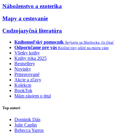
Náboženstvo a ezoterika
Mapy a cestovanie
Cudzojazyčná literatúra
Knihomoľský pomocník
Spýtajte sa Sherlocka, čo čítať
Odporúčame pre vás
Knižné tipy ušité na mieru vám
Všetky knihy
Knihy roka 2025
Bestsellery
Novinky
Pripravované
Akcie a zľavy
Kolekcie
BookTok
Mám záujem o titul
Top autori
Dominik Dán
Julie Caplin
Rebecca Yarros