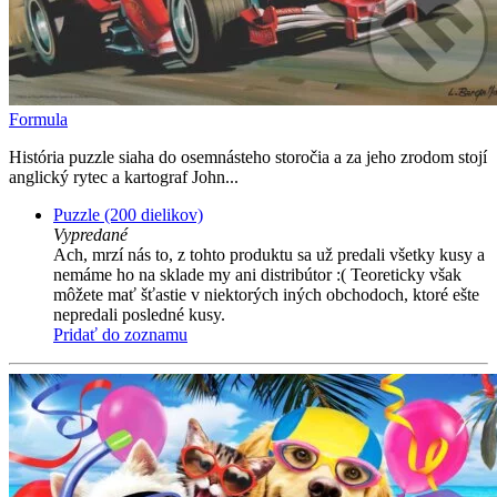
Formula
História puzzle siaha do osemnásteho storočia a za jeho zrodom stojí
anglický rytec a kartograf John...
Puzzle (200 dielikov)
Vypredané
Ach, mrzí nás to, z tohto produktu sa už predali všetky kusy a
nemáme ho na sklade my ani distribútor :( Teoreticky však
môžete mať šťastie v niektorých iných obchodoch, ktoré ešte
nepredali posledné kusy.
Pridať do zoznamu