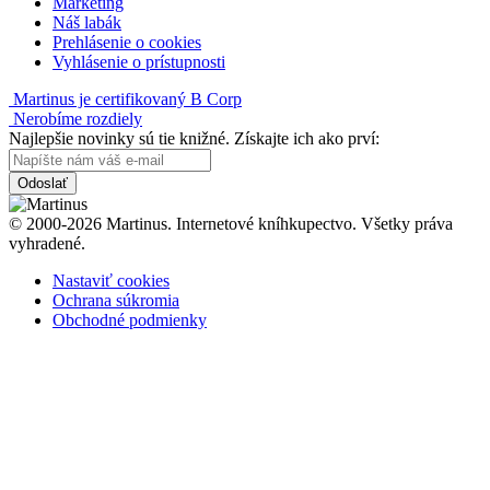
Marketing
Náš labák
Prehlásenie o cookies
Vyhlásenie o prístupnosti
Martinus je certifikovaný B Corp
Nerobíme rozdiely
Najlepšie novinky sú tie knižné. Získajte ich ako prví:
Odoslať
© 2000-2026 Martinus. Internetové kníhkupectvo. Všetky práva
vyhradené.
Nastaviť cookies
Ochrana súkromia
Obchodné podmienky