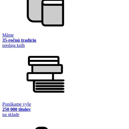
Máme
35-ročnú tradíciu
predaja kníh
Ponúkame vyše
250 000 titulov
na sklade