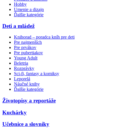
Hobby
Umenie a dizajn
Ďalšie kategórie
Deti a mládež
Knihorad – poradca kníh pre deti
Pre najmenších
Pre prvákov
Pre pubertiakov
Young Adult
Beletria
Rozprávky
Sci-fi, fantasy a komiksy
Leporelá
Náučné knihy
Ďalšie kategórie
Životopisy a reportáže
Kuchárky
Učebnice a slovníky