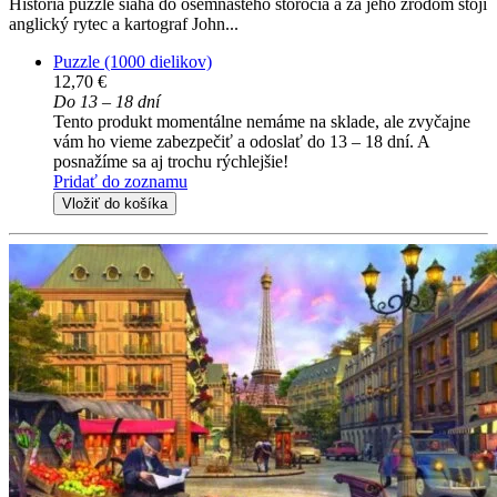
História puzzle siaha do osemnásteho storočia a za jeho zrodom stojí
anglický rytec a kartograf John...
Puzzle (1000 dielikov)
12,70 €
Do 13 – 18 dní
Tento produkt momentálne nemáme na sklade, ale zvyčajne
vám ho vieme zabezpečiť a odoslať do 13 – 18 dní. A
posnažíme sa aj trochu rýchlejšie!
Pridať do zoznamu
Vložiť do košíka