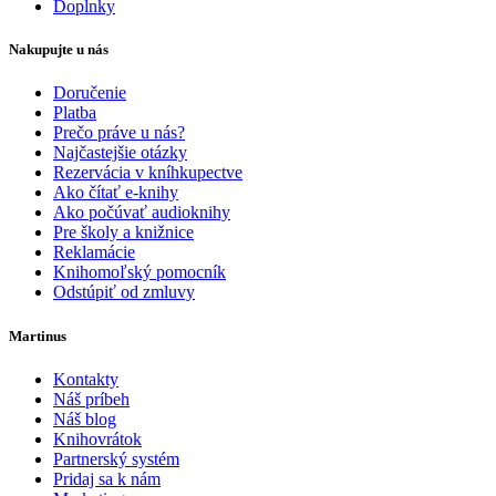
Doplnky
Nakupujte u nás
Doručenie
Platba
Prečo práve u nás?
Najčastejšie otázky
Rezervácia v kníhkupectve
Ako čítať e-knihy
Ako počúvať audioknihy
Pre školy a knižnice
Reklamácie
Knihomoľský pomocník
Odstúpiť od zmluvy
Martinus
Kontakty
Náš príbeh
Náš blog
Knihovrátok
Partnerský systém
Pridaj sa k nám