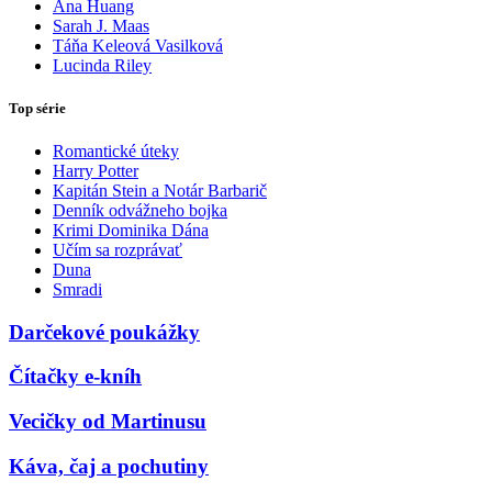
Ana Huang
Sarah J. Maas
Táňa Keleová Vasilková
Lucinda Riley
Top série
Romantické úteky
Harry Potter
Kapitán Stein a Notár Barbarič
Denník odvážneho bojka
Krimi Dominika Dána
Učím sa rozprávať
Duna
Smradi
Darčekové poukážky
Čítačky e-kníh
Vecičky od Martinusu
Káva, čaj a pochutiny