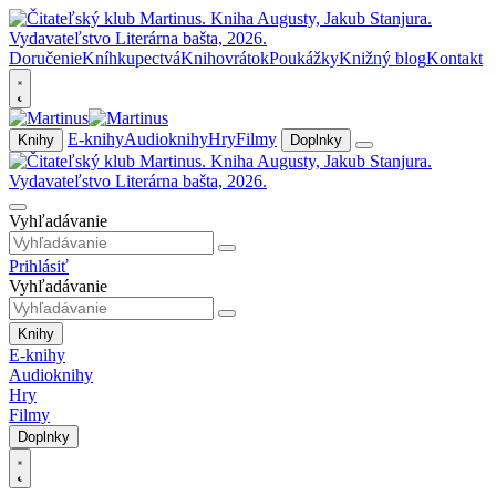
Doručenie
Kníhkupectvá
Knihovrátok
Poukážky
Knižný blog
Kontakt
E-knihy
Audioknihy
Hry
Filmy
Knihy
Doplnky
Vyhľadávanie
Prihlásiť
Vyhľadávanie
Knihy
E-knihy
Audioknihy
Hry
Filmy
Doplnky