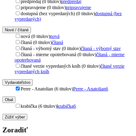
predpredaj (0 titulov)
predpredaj
pripravujeme (0 titulov)
pripravujeme
dostupná (bez vypredaných) (0 titulov)
dostupná (bez
vypredaných)
Nové / čítané
nová (0 titulov)
nová
čítaná (0 titulov)
čítaná
čítaná - výborný stav (0 titulov)
čítaná - výborný stav
čítaná - mierne opotrebovaná (0 titulov)
čítaná - mierne
opotrebovaná
čítané verzie vypredaných kníh (0 titulov)
čítané verzie
vypredaných kníh
Vydavateľstvo
Perre - Anatolian (6 titulov)
Perre - Anatolian
6
Obal
krabička (6 titulov)
krabička
6
Zúžiť výber
Zoradiť