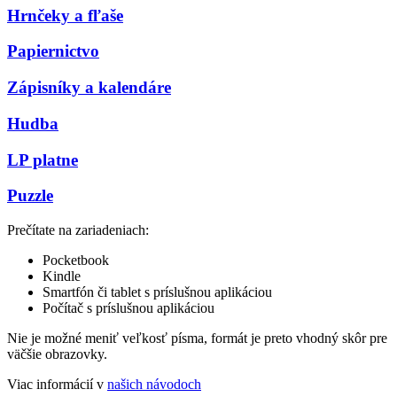
Hrnčeky a fľaše
Papiernictvo
Zápisníky a kalendáre
Hudba
LP platne
Puzzle
Prečítate na zariadeniach:
Pocketbook
Kindle
Smartfón či tablet s príslušnou aplikáciou
Počítač s príslušnou aplikáciou
Nie je možné meniť veľkosť písma, formát je preto vhodný skôr pre
väčšie obrazovky.
Viac informácií v
našich návodoch