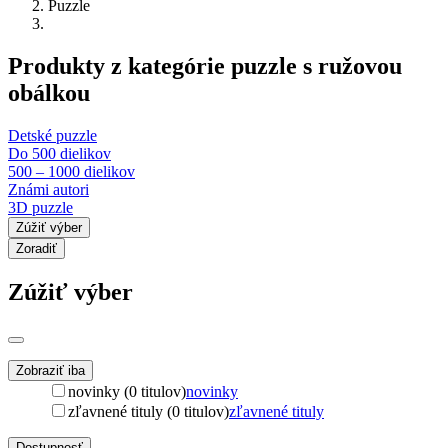
Puzzle
Produkty z kategórie puzzle s ružovou
obálkou
Detské puzzle
Do 500 dielikov
500 – 1000 dielikov
Známi autori
3D puzzle
Zúžiť výber
Zoradiť
Zúžiť výber
Zobraziť iba
novinky (0 titulov)
novinky
zľavnené tituly (0 titulov)
zľavnené tituly
Dostupnosť