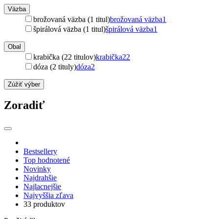
Väzba
brožovaná väzba (1 titul)
brožovaná väzba
1
špirálová väzba (1 titul)
špirálová väzba
1
Obal
krabička (22 titulov)
krabička
22
dóza (2 tituly)
dóza
2
Zúžiť výber
Zoradiť
Bestsellery
Top hodnotené
Novinky
Najdrahšie
Najlacnejšie
Najvyššia zľava
33 produktov