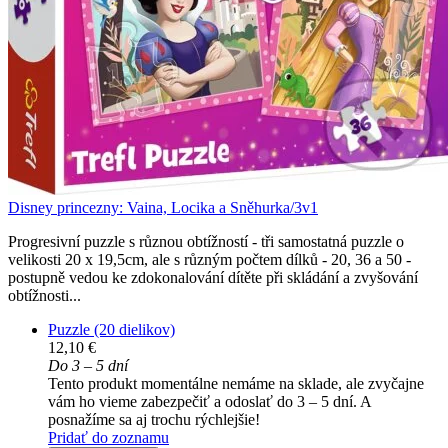
Disney princezny: Vaina, Locika a Sněhurka/3v1
Progresivní puzzle s různou obtížností - tři samostatná puzzle o
velikosti 20 x 19,5cm, ale s různým počtem dílků - 20, 36 a 50 -
postupně vedou ke zdokonalování dítěte při skládání a zvyšování
obtížnosti...
Puzzle (20 dielikov)
12,10 €
Do 3 – 5 dní
Tento produkt momentálne nemáme na sklade, ale zvyčajne
vám ho vieme zabezpečiť a odoslať do 3 – 5 dní. A
posnažíme sa aj trochu rýchlejšie!
Pridať do zoznamu