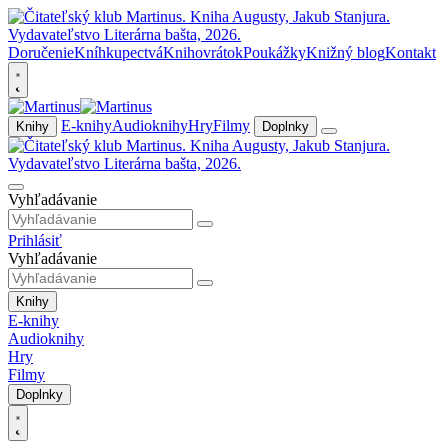
Doručenie
Kníhkupectvá
Knihovrátok
Poukážky
Knižný blog
Kontakt
E-knihy
Audioknihy
Hry
Filmy
Knihy
Doplnky
Vyhľadávanie
Prihlásiť
Vyhľadávanie
Knihy
E-knihy
Audioknihy
Hry
Filmy
Doplnky