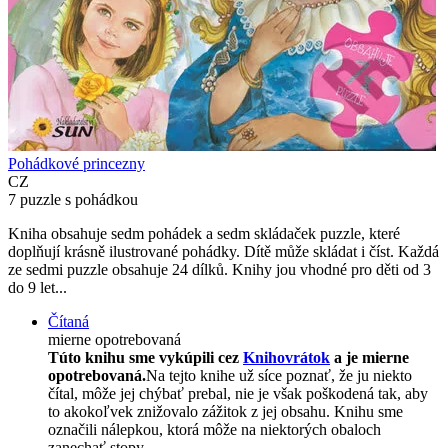
Pohádkové princezny
CZ
7 puzzle s pohádkou
Kniha obsahuje sedm pohádek a sedm skládaček puzzle, které
doplňují krásně ilustrované pohádky. Dítě může skládat i číst. Každá
ze sedmi puzzle obsahuje 24 dílků. Knihy jou vhodné pro děti od 3
do 9 let...
Čítaná
mierne opotrebovaná
Túto knihu sme vykúpili cez
Knihovrátok
a je mierne
opotrebovaná.
Na tejto knihe už síce poznať, že ju niekto
čítal, môže jej chýbať prebal, nie je však poškodená tak, aby
to akokoľvek znižovalo zážitok z jej obsahu. Knihu sme
označili nálepkou, ktorá môže na niektorých obaloch
zanechať stopy.