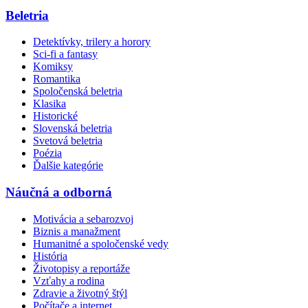
Beletria
Detektívky, trilery a horory
Sci-fi a fantasy
Komiksy
Romantika
Spoločenská beletria
Klasika
Historické
Slovenská beletria
Svetová beletria
Poézia
Ďalšie kategórie
Náučná a odborná
Motivácia a sebarozvoj
Biznis a manažment
Humanitné a spoločenské vedy
História
Životopisy a reportáže
Vzťahy a rodina
Zdravie a životný štýl
Počítače a internet