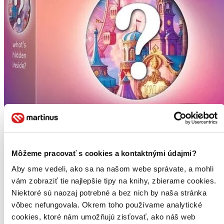
Môžeme pracovať s cookies a kontaktnými údajmi?
Puzzle Premium Plus Secret Puzzle Pouť
Aby sme vedeli, ako sa na našom webe správate, a mohli
CZ
vám zobraziť tie najlepšie tipy na knihy, zbierame cookies.
Niektoré sú naozaj potrebné a bez nich by naša stránka
Secret Puzzle – Joyland je neobyčajnou ponukou pre všetkých
milovníkov skladačiek, ktorí majú radi vzrušenie a prekvapenia...
vôbec nefungovala. Okrem toho používame analytické
cookies, ktoré nám umožňujú zisťovať, ako náš web
Puzzle (1000 dielikov)