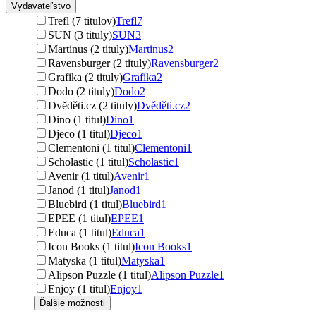
Vydavateľstvo
Trefl (7 titulov)
Trefl
7
SUN (3 tituly)
SUN
3
Martinus (2 tituly)
Martinus
2
Ravensburger (2 tituly)
Ravensburger
2
Grafika (2 tituly)
Grafika
2
Dodo (2 tituly)
Dodo
2
Dvěděti.cz (2 tituly)
Dvěděti.cz
2
Dino (1 titul)
Dino
1
Djeco (1 titul)
Djeco
1
Clementoni (1 titul)
Clementoni
1
Scholastic (1 titul)
Scholastic
1
Avenir (1 titul)
Avenir
1
Janod (1 titul)
Janod
1
Bluebird (1 titul)
Bluebird
1
EPEE (1 titul)
EPEE
1
Educa (1 titul)
Educa
1
Icon Books (1 titul)
Icon Books
1
Matyska (1 titul)
Matyska
1
Alipson Puzzle (1 titul)
Alipson Puzzle
1
Enjoy (1 titul)
Enjoy
1
Ďalšie možnosti