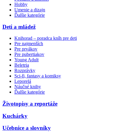
Hobby
Umenie a dizajn
Ďalšie kategórie
Deti a mládež
Knihorad – poradca kníh pre deti
Pre najmenších
Pre prvákov
Pre pubertiakov
Young Adult
Beletria
Rozprávky
Sci-fi, fantasy a komiksy
Leporelá
Náučné knihy
Ďalšie kategórie
Životopisy a reportáže
Kuchárky
Učebnice a slovníky