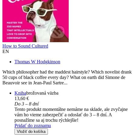
How to Sound Cultured
EN
Thomas W Hodgkinson
Which philosopher had the maddest hairstyle? Which novelist drank
50 cups of black coffee every day? What on earth did Simone de
Beauvoir see in Jean-Paul Sartre...
Kniha
brožovaná väzba
13,60 €
Do 3 – 8 dní
Tento produkt momentálne nemáme na sklade, ale zvyčajne
vám ho vieme zabezpečiť a odoslať do 3 – 8 dní. A
posnažíme sa aj trochu rýchlejšie!
Pridať do zoznamu
Vložiť do košíka