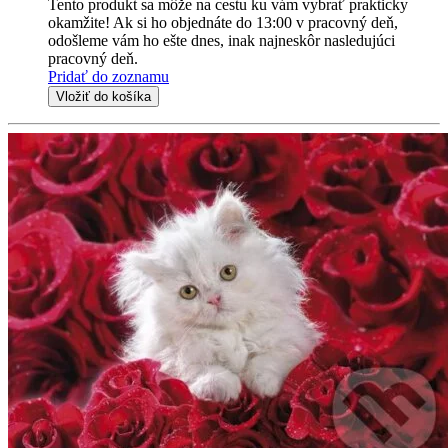
Tento produkt sa môže na cestu ku vám vybrať prakticky
okamžite! Ak si ho objednáte do 13:00 v pracovný deň,
odošleme vám ho ešte dnes, inak najneskôr nasledujúci
pracovný deň.
Pridať do zoznamu
Vložiť do košíka