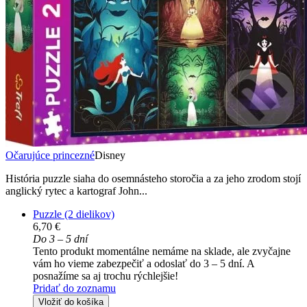
Očarujúce princezné
Disney
História puzzle siaha do osemnásteho storočia a za jeho zrodom stojí
anglický rytec a kartograf John...
Puzzle (2 dielikov)
6,70 €
Do 3 – 5 dní
Tento produkt momentálne nemáme na sklade, ale zvyčajne
vám ho vieme zabezpečiť a odoslať do 3 – 5 dní. A
posnažíme sa aj trochu rýchlejšie!
Pridať do zoznamu
Vložiť do košíka