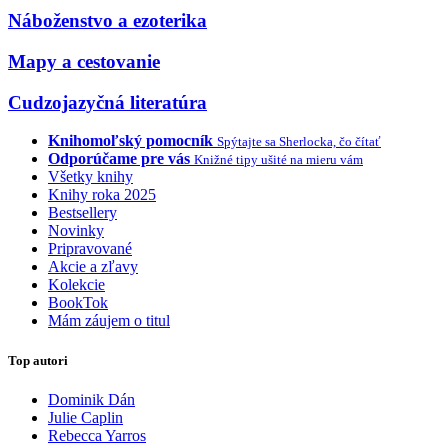
Náboženstvo a ezoterika
Mapy a cestovanie
Cudzojazyčná literatúra
Knihomoľský pomocník
Spýtajte sa Sherlocka, čo čítať
Odporúčame pre vás
Knižné tipy ušité na mieru vám
Všetky knihy
Knihy roka 2025
Bestsellery
Novinky
Pripravované
Akcie a zľavy
Kolekcie
BookTok
Mám záujem o titul
Top autori
Dominik Dán
Julie Caplin
Rebecca Yarros