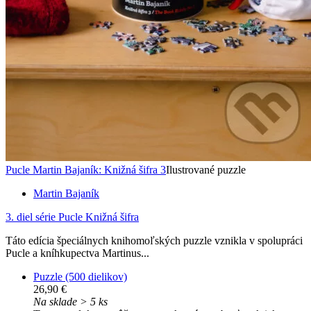
Pucle Martin Bajaník: Knižná šifra 3
Ilustrované puzzle
Martin Bajaník
3. diel série
Pucle Knižná šifra
Táto edícia špeciálnych knihomoľských puzzle vznikla v spolupráci
Pucle a kníhkupectva Martinus...
Puzzle (500 dielikov)
26,90 €
Na sklade > 5 ks