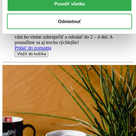
Povoliť všetko
dekorace pomocí předem nařezaných kartonových dílků puzzle...
Puzzle
10,60 €
Odmietnuť
Do 2 – 4 dní
Tento produkt momentálne nemáme na sklade, ale zvyčajne
vám ho vieme zabezpečiť a odoslať do 2 – 4 dní. A
posnažíme sa aj trochu rýchlejšie!
Pridať do zoznamu
Vložiť do košíka