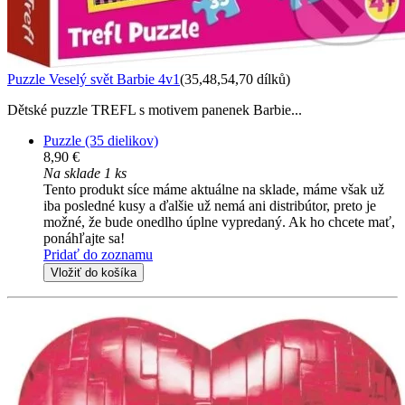
Puzzle Veselý svět Barbie 4v1
(35,48,54,70 dílků)
Dětské puzzle TREFL s motivem panenek Barbie...
Puzzle (35 dielikov)
8,90 €
Na sklade 1 ks
Tento produkt síce máme aktuálne na sklade, máme však už
iba posledné kusy a ďalšie už nemá ani distribútor, preto je
možné, že bude onedlho úplne vypredaný. Ak ho chcete mať,
ponáhľajte sa!
Pridať do zoznamu
Vložiť do košíka