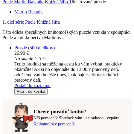
Pucle Martin Bajaník: Knižná šifra 1
Ilustrované puzzle
Martin Bajaník
1. diel série
Pucle Knižná šifra
Táto edícia špeciálnych knihomoľských puzzle vznikla v spolupráci
Pucle a kníhkupectva Martinus...
Puzzle (500 dielikov)
26,90 €
Na sklade > 5 ks
Tento produkt sa môže na cestu ku vám vybrať prakticky
okamžite! Ak si ho objednáte do 13:00 v pracovný deň,
odošleme vám ho ešte dnes, inak najneskôr nasledujúci
pracovný deň.
Pridať do zoznamu
Vložiť do košíka
Chcete poradiť knihu?
Náš pomocník Sherlock vám ju s radosťou vypátra!
Knihomoľský pomocník