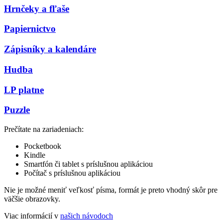
Hrnčeky a fľaše
Papiernictvo
Zápisníky a kalendáre
Hudba
LP platne
Puzzle
Prečítate na zariadeniach:
Pocketbook
Kindle
Smartfón či tablet s príslušnou aplikáciou
Počítač s príslušnou aplikáciou
Nie je možné meniť veľkosť písma, formát je preto vhodný skôr pre
väčšie obrazovky.
Viac informácií v
našich návodoch