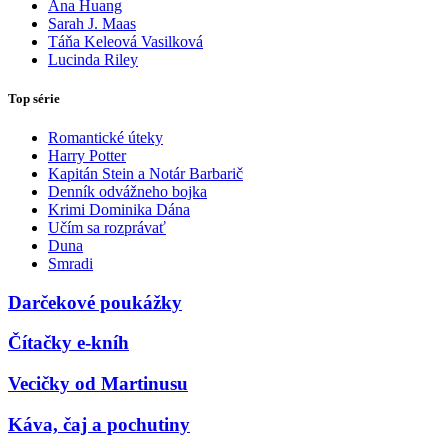
Ana Huang
Sarah J. Maas
Táňa Keleová Vasilková
Lucinda Riley
Top série
Romantické úteky
Harry Potter
Kapitán Stein a Notár Barbarič
Denník odvážneho bojka
Krimi Dominika Dána
Učím sa rozprávať
Duna
Smradi
Darčekové poukážky
Čítačky e-kníh
Vecičky od Martinusu
Káva, čaj a pochutiny