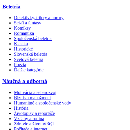
Beletria
Detektívky, trilery a horory
Sci-fi a fantasy
Komiksy
Romantika
Spoločenská beletria
Klasika
Historické
Slovenská beletria
Svetová beletria
Poézia
Ďalšie kategórie
Náučná a odborná
Motivácia a sebarozvoj
Biznis a manažment
Humanitné a spoločenské vedy
História
Životopisy a reportáže
Vzťahy a rodina
Zdravie a životný štýl
Počítače a internet