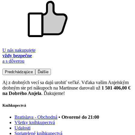
U nás nakupujete
vždy bezpečne
a s dôverou
Predchádzajúce
Ďalšie
Aj z drobných vecí sa dajú urobiť veľké. Vďaka vašim Anjelským
drobným ste pri nákupoch na Martinuse darovali už
1 501 406,00 €
na Dobrého Anjela
. Ďakujeme!
Kníhkupectvá
Bratislava - Obchodná
• Otvorené do 21:00
Všetky kníhkupectvá
Udalosti
Spriatelené kníhkupectvá