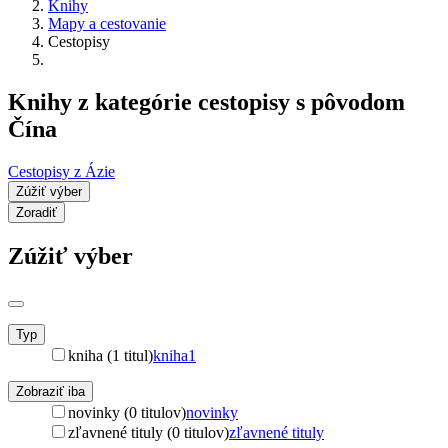
Knihy
Mapy a cestovanie
Cestopisy
Knihy z kategórie cestopisy s pôvodom
Čína
Cestopisy z Ázie
Zúžiť výber
Zoradiť
Zúžiť výber
Typ
kniha (1 titul)
kniha
1
Zobraziť iba
novinky (0 titulov)
novinky
zľavnené tituly (0 titulov)
zľavnené tituly