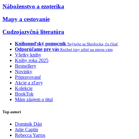
Náboženstvo a ezoterika
Mapy a cestovanie
Cudzojazyčná literatúra
Knihomoľský pomocník
Spýtajte sa Sherlocka, čo čítať
Odporúčame pre vás
Knižné tipy ušité na mieru vám
Všetky knihy
Knihy roka 2025
Bestsellery
Novinky
Pripravované
Akcie a zľavy
Kolekcie
BookTok
Mám záujem o titul
Top autori
Dominik Dán
Julie Caplin
Rebecca Yarros