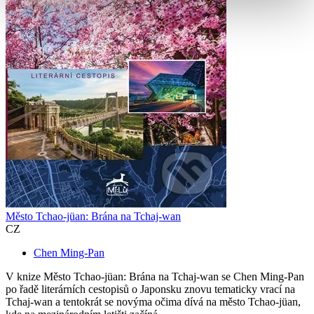
Město Tchao-jüan: Brána na Tchaj-wan
CZ
Chen Ming-Pan
V knize Město Tchao-jüan: Brána na Tchaj-wan se Chen Ming-Pan
po řadě literárních cestopisů o Japonsku znovu tematicky vrací na
Tchaj-wan a tentokrát se novýma očima dívá na město Tchao-jüan,