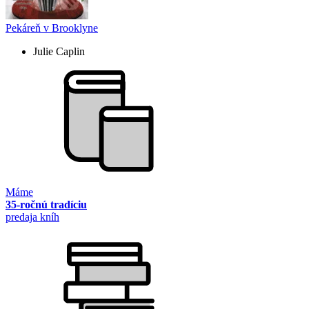
Pekáreň v Brooklyne
Julie Caplin
Máme
35-ročnú tradíciu
predaja kníh