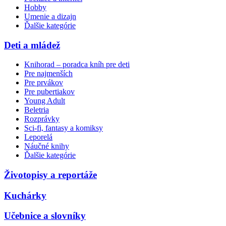
Hobby
Umenie a dizajn
Ďalšie kategórie
Deti a mládež
Knihorad – poradca kníh pre deti
Pre najmenších
Pre prvákov
Pre pubertiakov
Young Adult
Beletria
Rozprávky
Sci-fi, fantasy a komiksy
Leporelá
Náučné knihy
Ďalšie kategórie
Životopisy a reportáže
Kuchárky
Učebnice a slovníky