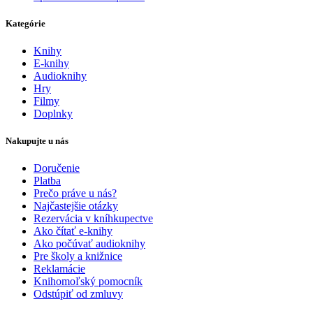
Kategórie
Knihy
E-knihy
Audioknihy
Hry
Filmy
Doplnky
Nakupujte u nás
Doručenie
Platba
Prečo práve u nás?
Najčastejšie otázky
Rezervácia v kníhkupectve
Ako čítať e-knihy
Ako počúvať audioknihy
Pre školy a knižnice
Reklamácie
Knihomoľský pomocník
Odstúpiť od zmluvy