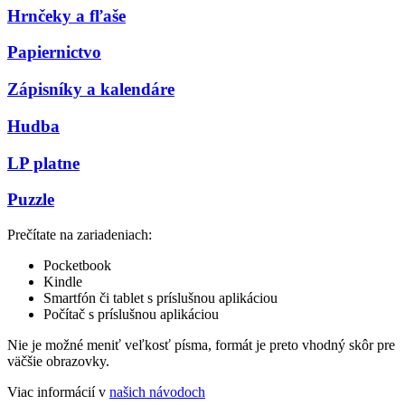
Hrnčeky a fľaše
Papiernictvo
Zápisníky a kalendáre
Hudba
LP platne
Puzzle
Prečítate na zariadeniach:
Pocketbook
Kindle
Smartfón či tablet s príslušnou aplikáciou
Počítač s príslušnou aplikáciou
Nie je možné meniť veľkosť písma, formát je preto vhodný skôr pre
väčšie obrazovky.
Viac informácií v
našich návodoch