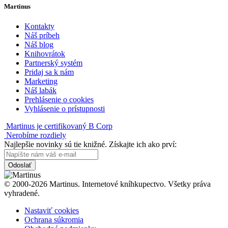
Martinus
Kontakty
Náš príbeh
Náš blog
Knihovrátok
Partnerský systém
Pridaj sa k nám
Marketing
Náš labák
Prehlásenie o cookies
Vyhlásenie o prístupnosti
Martinus je certifikovaný B Corp
Nerobíme rozdiely
Najlepšie novinky sú tie knižné. Získajte ich ako prví:
Odoslať
© 2000-2026 Martinus. Internetové kníhkupectvo. Všetky práva
vyhradené.
Nastaviť cookies
Ochrana súkromia