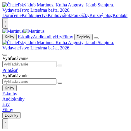
Doručenie
Kníhkupectvá
Knihovrátok
Poukážky
Knižný blog
Kontakt
E-knihy
Audioknihy
Hry
Filmy
Knihy
Doplnky
Vyhľadávanie
Prihlásiť
Vyhľadávanie
Knihy
E-knihy
Audioknihy
Hry
Filmy
Doplnky