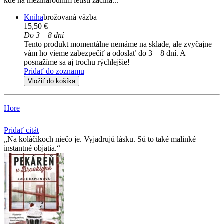
kde na mezinárodním letišti začíná...
Kniha
brožovaná väzba
15,50 €
Do 3 – 8 dní
Tento produkt momentálne nemáme na sklade, ale zvyčajne
vám ho vieme zabezpečiť a odoslať do 3 – 8 dní. A
posnažíme sa aj trochu rýchlejšie!
Pridať do zoznamu
Vložiť do košíka
Hore
Pridať citát
Na koláčikoch niečo je. Vyjadrujú lásku. Sú to také malinké
instantné objatia.