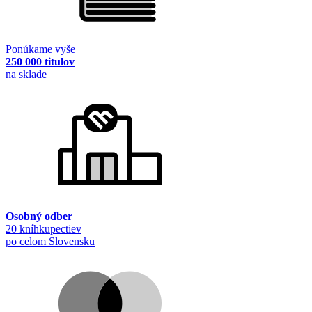
Ponúkame vyše
250 000 titulov
na sklade
Osobný odber
20 kníhkupectiev
po celom Slovensku