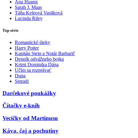
Ana Huang
Sarah J. Maas
Táňa Keleová Vasilková
Lucinda Riley
Top série
Romantické úteky
Harry Potter
Kapitán Stein a Notár Barbarič
Denník odvážneho bojka
Krimi Dominika Dána
Učím sa rozprávať
Duna
Smradi
Darčekové poukážky
Čítačky e-kníh
Vecičky od Martinusu
Káva, čaj a pochutiny