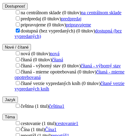
Dostupnosť
na centrálnom sklade (0 titulov)
na centrálnom sklade
predpredaj (0 titulov)
predpredaj
pripravujeme (0 titulov)
pripravujeme
dostupná (bez vypredaných) (0 titulov)
dostupná (bez
vypredaných)
Nové / čítané
nová (0 titulov)
nová
čítaná (0 titulov)
čítaná
čítaná - výborný stav (0 titulov)
čítaná - výborný stav
čítaná - mierne opotrebovaná (0 titulov)
čítaná - mierne
opotrebovaná
čítané verzie vypredaných kníh (0 titulov)
čítané verzie
vypredaných kníh
Jazyk
čeština (1 titul)
čeština
1
Téma
cestovanie (1 titul)
cestovanie
1
Čína (1 titul)
Čína
1
reportáž (1 titul)
reportáž
1