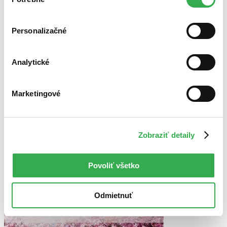
súhlasu
cookies. Ďakujeme!
Bestsellery
Personalizačné
Top hodnotené
Novinky
Najdrahšie
Najlacnejšie
Analytické
Najvyššia zľava
Marketingové
Použité filtre
Zrušiť filtre
S pôvodom Čína
dostupné
Zobraziť detaily
Povoliť všetko
Odmietnuť