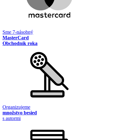
Sme 7-násobný
MasterCard
Obchodník roka
Organizujeme
množstvo besied
s autormi