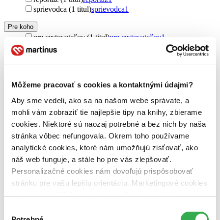
sprievodca (1 titul)
sprievodca
1
Pre koho
pre cestovateľov (1 titul)
pre cestovateľov
1
Pôvod
zahraničný (1 titul)
zahraničný
1
Čína (1 titul)
Čína
1
Môžeme pracovať s cookies a kontaktnými údajmi?
Autor
Aby sme vedeli, ako sa na našom webe správate, a
Chen Ming-Pan (1 titul)
Chen Ming-Pan
1
mohli vám zobraziť tie najlepšie tipy na knihy, zbierame
Vydavateľstvo
cookies. Niektoré sú naozaj potrebné a bez nich by naša
Mi:Lu Publishing (1 titul)
Mi:Lu Publishing
1
stránka vôbec nefungovala. Okrem toho používame
analytické cookies, ktoré nám umožňujú zisťovať, ako
Väzba
brožovaná väzba (1 titul)
brožovaná väzba
1
náš web funguje, a stále ho pre vás zlepšovať.
Personalizačné cookies nám dovoľujú prispôsobovať
Zúžiť výber
stránku pre vašu lepšiu orientáciu. Marketingové cookies
nám zas umožňujú zobrazenie relevantnej reklamy.
Zoradiť
Niektoré údaje zdieľame aj s tretími stranami. Veľmi by
Výber
nám pomohlo, keby sme mohli používať všetky tieto
Potrebné