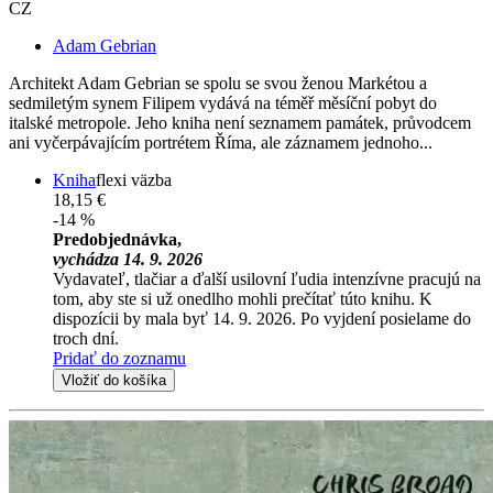
CZ
Adam Gebrian
Architekt Adam Gebrian se spolu se svou ženou Markétou a
sedmiletým synem Filipem vydává na téměř měsíční pobyt do
italské metropole. Jeho kniha není seznamem památek, průvodcem
ani vyčerpávajícím portrétem Říma, ale záznamem jednoho...
Kniha
flexi väzba
18,15 €
-14 %
Predobjednávka,
vychádza 14. 9. 2026
Vydavateľ, tlačiar a ďalší usilovní ľudia intenzívne pracujú na
tom, aby ste si už onedlho mohli prečítať túto knihu. K
dispozícii by mala byť 14. 9. 2026. Po vyjdení posielame do
troch dní.
Pridať do zoznamu
Vložiť do košíka