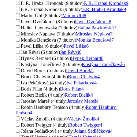
F. R. Hrabal-Krondak (9 titulov)
F. R. Hrabal-Krondak
9
F.R. Hrabal-Krondak (9 titulov)
F.R. Hrabal-Krondak
9
Martin Úbl (8 titulov)
Martin Úbl
8
Pavel Dvořák ml. (8 titulov)
Pavel Dvořák ml.
8
Halina Pawlowská (7 titulov)
Halina Pawlowská
7
Miroslav Náplava (7 titulov)
Miroslav Náplava
7
Monika Benešová (7 titulov)
Monika Benešová
7
Pavel Liška (6 titulov)
Pavel Liška
6
Jan Révai (6 titulov)
Jan Révai
6
Hynek Bernard (6 titulov)
Hynek Bernard
6
Kristýna Tronečková (6 titulov)
Kristýna Tronečková
6
David Borek (5 titulov)
David Borek
5
Bruce Chatwin (4 tituly)
Bruce Chatwin
4
Iva Pekárková (4 tituly)
Iva Pekárková
4
Boris Filan (4 tituly)
Boris Filan
4
Robert Bielik (4 tituly)
Robert Bielik
4
Jaroslav Mareš (4 tituly)
Jaroslav Mareš
4
Robin Hanbury-Tenison (4 tituly)
Robin Hanbury-
Tenison
4
Václav Žmolík (4 tituly)
Václav Žmolík
4
Robert Twigger (4 tituly)
Robert Twigger
4
Jolana Sedláčková (4 tituly)
Jolana Sedláčková
4