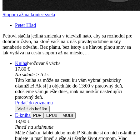
Stopom až na koniec sveta
Peter Hlad
Petrovi stačila jediná zmienka v televízii nato, aby sa rozhodol pre
dobrodružstvo, na ktoré väčšina z nás pravdepodobne nikdy
nenaberie odvahu. Bez plánu, bez istoty a s hlavou plnou snov sa
tak vydáva na cestu stopom až na miesto, ...
Kniha
brožovaná väzba
17,80 €
Na sklade > 5 ks
Táto kniha sa môže na cestu ku vám vybrať prakticky
okamžite! Ak si ju objednáte do 13:00 v pracovný deň,
odošleme vám ju ešte dnes, inak najneskôr nasledujúci
pracovný deň.
Pridať do zoznamu
Vložiť do košíka
E-kniha
PDF
EPUB
MOBI
13,90 €
Ihneď na stiahnutie
Máte čítačku, tablet alebo mobil? Stiahnite si do nich e-knihu:
budete ju mať hneď a ešte aj ušetríte život stromom. Viac