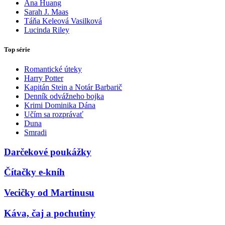
Ana Huang
Sarah J. Maas
Táňa Keleová Vasilková
Lucinda Riley
Top série
Romantické úteky
Harry Potter
Kapitán Stein a Notár Barbarič
Denník odvážneho bojka
Krimi Dominika Dána
Učím sa rozprávať
Duna
Smradi
Darčekové poukážky
Čítačky e-kníh
Vecičky od Martinusu
Káva, čaj a pochutiny