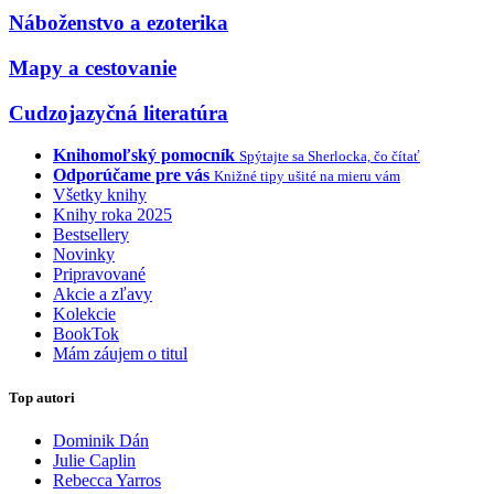
Náboženstvo a ezoterika
Mapy a cestovanie
Cudzojazyčná literatúra
Knihomoľský pomocník
Spýtajte sa Sherlocka, čo čítať
Odporúčame pre vás
Knižné tipy ušité na mieru vám
Všetky knihy
Knihy roka 2025
Bestsellery
Novinky
Pripravované
Akcie a zľavy
Kolekcie
BookTok
Mám záujem o titul
Top autori
Dominik Dán
Julie Caplin
Rebecca Yarros