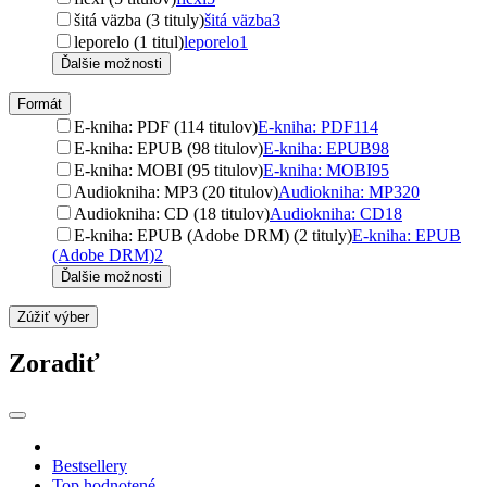
šitá väzba (3 tituly)
šitá väzba
3
leporelo (1 titul)
leporelo
1
Ďalšie možnosti
Formát
E-kniha: PDF (114 titulov)
E-kniha: PDF
114
E-kniha: EPUB (98 titulov)
E-kniha: EPUB
98
E-kniha: MOBI (95 titulov)
E-kniha: MOBI
95
Audiokniha: MP3 (20 titulov)
Audiokniha: MP3
20
Audiokniha: CD (18 titulov)
Audiokniha: CD
18
E-kniha: EPUB (Adobe DRM) (2 tituly)
E-kniha: EPUB
(Adobe DRM)
2
Ďalšie možnosti
Zúžiť výber
Zoradiť
Bestsellery
Top hodnotené