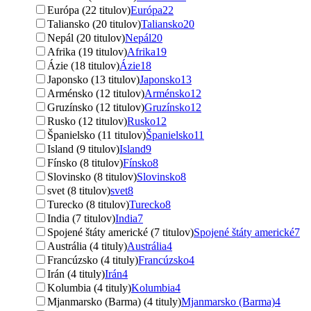
Európa (22 titulov)
Európa
22
Taliansko (20 titulov)
Taliansko
20
Nepál (20 titulov)
Nepál
20
Afrika (19 titulov)
Afrika
19
Ázie (18 titulov)
Ázie
18
Japonsko (13 titulov)
Japonsko
13
Arménsko (12 titulov)
Arménsko
12
Gruzínsko (12 titulov)
Gruzínsko
12
Rusko (12 titulov)
Rusko
12
Španielsko (11 titulov)
Španielsko
11
Island (9 titulov)
Island
9
Fínsko (8 titulov)
Fínsko
8
Slovinsko (8 titulov)
Slovinsko
8
svet (8 titulov)
svet
8
Turecko (8 titulov)
Turecko
8
India (7 titulov)
India
7
Spojené štáty americké (7 titulov)
Spojené štáty americké
7
Austrália (4 tituly)
Austrália
4
Francúzsko (4 tituly)
Francúzsko
4
Irán (4 tituly)
Irán
4
Kolumbia (4 tituly)
Kolumbia
4
Mjanmarsko (Barma) (4 tituly)
Mjanmarsko (Barma)
4