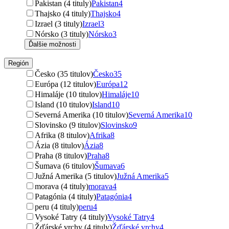
Pakistan (4 tituly)
Pakistan
4
Thajsko (4 tituly)
Thajsko
4
Izrael (3 tituly)
Izrael
3
Nórsko (3 tituly)
Nórsko
3
Ďalšie možnosti
Región
Česko (35 titulov)
Česko
35
Európa (12 titulov)
Európa
12
Himaláje (10 titulov)
Himaláje
10
Island (10 titulov)
Island
10
Severná Amerika (10 titulov)
Severná Amerika
10
Slovinsko (9 titulov)
Slovinsko
9
Afrika (8 titulov)
Afrika
8
Ázia (8 titulov)
Ázia
8
Praha (8 titulov)
Praha
8
Šumava (6 titulov)
Šumava
6
Južná Amerika (5 titulov)
Južná Amerika
5
morava (4 tituly)
morava
4
Patagónia (4 tituly)
Patagónia
4
peru (4 tituly)
peru
4
Vysoké Tatry (4 tituly)
Vysoké Tatry
4
Žďárské vrchy (4 tituly)
Žďárské vrchy
4