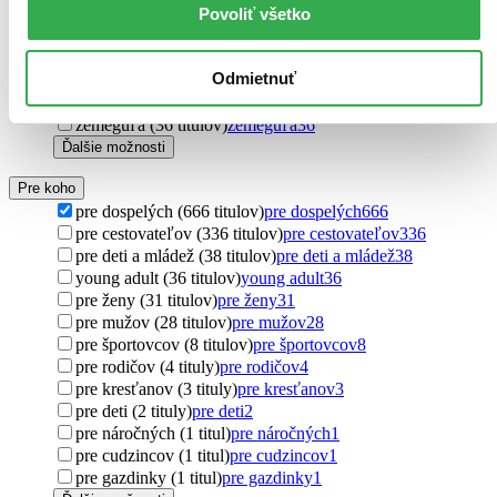
Povoliť všetko
sci-fi (36 titulov)
sci-fi
36
pozorovateľ (36 titulov)
pozorovateľ
36
dramatické príhody (36 titulov)
dramatické príhody
36
Odmietnuť
svetová klasika (36 titulov)
svetová klasika
36
nebezpečná cesta (36 titulov)
nebezpečná cesta
36
zemeguľa (36 titulov)
zemeguľa
36
Ďalšie možnosti
Pre koho
pre dospelých (666 titulov)
pre dospelých
666
pre cestovateľov (336 titulov)
pre cestovateľov
336
pre deti a mládež (38 titulov)
pre deti a mládež
38
young adult (36 titulov)
young adult
36
pre ženy (31 titulov)
pre ženy
31
pre mužov (28 titulov)
pre mužov
28
pre športovcov (8 titulov)
pre športovcov
8
pre rodičov (4 tituly)
pre rodičov
4
pre kresťanov (3 tituly)
pre kresťanov
3
pre deti (2 tituly)
pre deti
2
pre náročných (1 titul)
pre náročných
1
pre cudzincov (1 titul)
pre cudzincov
1
pre gazdinky (1 titul)
pre gazdinky
1