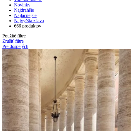
Novinky
Najdrahšie
Najlacnejšie
Najvyššia zľava
666 produktov
Použité filtre
Zrušiť filtre
Pre dospelých