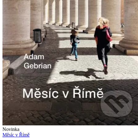
Novinka
Měsíc v Římě