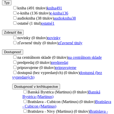
Typ
kniha (491 titulov)
kniha
491
e-kniha (136 titulov)
e-kniha
136
audiokniha (38 titulov)
audiokniha
38
ostatné (1 titul)
ostatné
1
Zobraziť iba
novinky (0 titulov)
novinky
zľavnené tituly (0 titulov)
zľavnené tituly
Dostupnosť
na centrálnom sklade (0 titulov)
na centrálnom sklade
predpredaj (0 titulov)
predpredaj
pripravujeme (0 titulov)
pripravujeme
dostupná (bez vypredaných) (0 titulov)
dostupná (bez
vypredaných)
Dostupnosť v kníhkupectve
Banská Bystrica (Martinus) (0 titulov)
Banská
Bystrica (Martinus)
Bratislava - Cubicon (Martinus) (0 titulov)
Bratislava
- Cubicon (Martinus)
Bratislava - Nivy (Martinus) (0 titulov)
Bratislava -