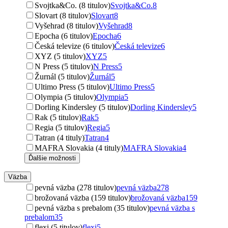
Svojtka&Co. (8 titulov)
Svojtka&Co.
8
Slovart (8 titulov)
Slovart
8
Vyšehrad (8 titulov)
Vyšehrad
8
Epocha (6 titulov)
Epocha
6
Česká televize (6 titulov)
Česká televize
6
XYZ (5 titulov)
XYZ
5
N Press (5 titulov)
N Press
5
Žurnál (5 titulov)
Žurnál
5
Ultimo Press (5 titulov)
Ultimo Press
5
Olympia (5 titulov)
Olympia
5
Dorling Kindersley (5 titulov)
Dorling Kindersley
5
Rak (5 titulov)
Rak
5
Regia (5 titulov)
Regia
5
Tatran (4 tituly)
Tatran
4
MAFRA Slovakia (4 tituly)
MAFRA Slovakia
4
Ďalšie možnosti
Väzba
pevná väzba (278 titulov)
pevná väzba
278
brožovaná väzba (159 titulov)
brožovaná väzba
159
pevná väzba s prebalom (35 titulov)
pevná väzba s
prebalom
35
flexi (5 titulov)
flexi
5