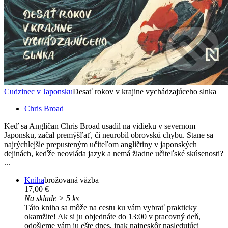
Cudzinec v Japonsku
Desať rokov v krajine vychádzajúceho slnka
Chris Broad
Keď sa Angličan Chris Broad usadil na vidieku v severnom
Japonsku, začal premýšľať, či neurobil obrovskú chybu. Stane sa
najrýchlejšie prepusteným učiteľom angličtiny v japonských
dejinách, keďže neovláda jazyk a nemá žiadne učiteľské skúsenosti?
...
Kniha
brožovaná väzba
17,00 €
Na sklade > 5 ks
Táto kniha sa môže na cestu ku vám vybrať prakticky
okamžite! Ak si ju objednáte do 13:00 v pracovný deň,
odošleme vám ju ešte dnes, inak najneskôr nasledujúci