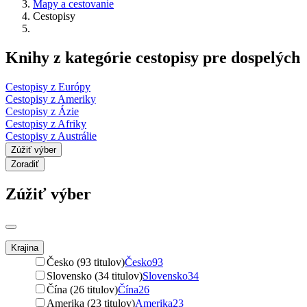
Mapy a cestovanie
Cestopisy
Knihy z kategórie cestopisy pre dospelých
Cestopisy z Európy
Cestopisy z Ameriky
Cestopisy z Ázie
Cestopisy z Afriky
Cestopisy z Austrálie
Zúžiť výber
Zoradiť
Zúžiť výber
Krajina
Česko (93 titulov)
Česko
93
Slovensko (34 titulov)
Slovensko
34
Čína (26 titulov)
Čína
26
Amerika (23 titulov)
Amerika
23