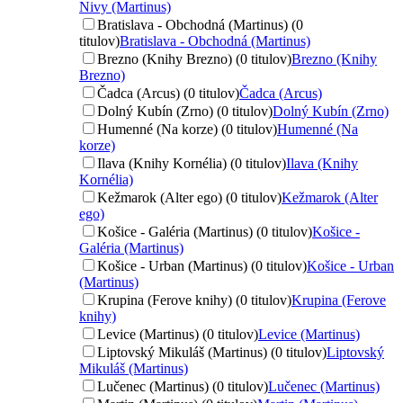
Nivy (Martinus)
Bratislava - Obchodná (Martinus) (0
titulov)
Bratislava - Obchodná (Martinus)
Brezno (Knihy Brezno) (0 titulov)
Brezno (Knihy
Brezno)
Čadca (Arcus) (0 titulov)
Čadca (Arcus)
Dolný Kubín (Zrno) (0 titulov)
Dolný Kubín (Zrno)
Humenné (Na korze) (0 titulov)
Humenné (Na
korze)
Ilava (Knihy Kornélia) (0 titulov)
Ilava (Knihy
Kornélia)
Kežmarok (Alter ego) (0 titulov)
Kežmarok (Alter
ego)
Košice - Galéria (Martinus) (0 titulov)
Košice -
Galéria (Martinus)
Košice - Urban (Martinus) (0 titulov)
Košice - Urban
(Martinus)
Krupina (Ferove knihy) (0 titulov)
Krupina (Ferove
knihy)
Levice (Martinus) (0 titulov)
Levice (Martinus)
Liptovský Mikuláš (Martinus) (0 titulov)
Liptovský
Mikuláš (Martinus)
Lučenec (Martinus) (0 titulov)
Lučenec (Martinus)