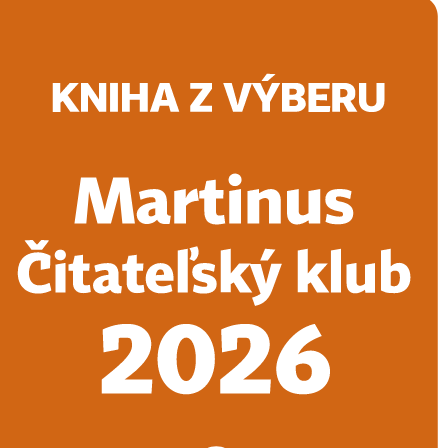
Doručenie
Kníhkupectvá
Knihovrátok
Poukážky
Knižný blog
Kontakt
E-knihy
Audioknihy
Hry
Filmy
Knihy
Doplnky
Vyhľadávanie
Prihlásiť
Vyhľadávanie
Knihy
E-knihy
Audioknihy
Hry
Filmy
Doplnky