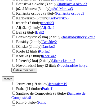
Bratislava a okolie (3 tituly)
Bratislava a okolie
3
južná Morava (3 tituly)
južná Morava
3
Kanárske ostrovy (3 tituly)
Kanárske ostrovy
3
Karlovarsko (3 tituly)
Karlovarsko
3
tenerife (3 tituly)
tenerife
3
Aljaška (2 tituly)
Aljaška
2
Bali (2 tituly)
Bali
2
Banskobystrický kraj (2 tituly)
Banskobystrický kraj
2
Benátky (2 tituly)
Benátky
2
Dánsko (2 tituly)
Dánsko
2
Korfu (2 tituly)
Korfu
2
Korzika (2 tituly)
Korzika
2
Liberecký kraj (2 tituly)
Liberecký kraj
2
Novohradské hory (2 tituly)
Novohradské hory
2
Ďalšie možnosti
Mesto
Jeruzalem (19 titulov)
Jeruzalem
19
Praha (11 titulov)
Praha
11
Santiago de Compostela (8 titulov)
Santiago de
Compostela
8
Rím (6 titulov)
Rím
6