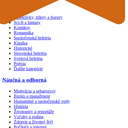
Beletria
Detektívky, trilery a horory
Sci-fi a fantasy
Komiksy
Romantika
Spoločenská beletria
Klasika
Historické
Slovenská beletria
Svetová beletria
Poézia
Ďalšie kategórie
Náučná a odborná
Motivácia a sebarozvoj
Biznis a manažment
Humanitné a spoločenské vedy
História
Životopisy a reportáže
Vzťahy a rodina
Zdravie a životný štýl
Počítače a internet