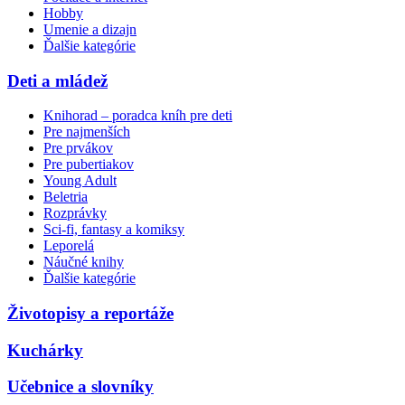
Hobby
Umenie a dizajn
Ďalšie kategórie
Deti a mládež
Knihorad – poradca kníh pre deti
Pre najmenších
Pre prvákov
Pre pubertiakov
Young Adult
Beletria
Rozprávky
Sci-fi, fantasy a komiksy
Leporelá
Náučné knihy
Ďalšie kategórie
Životopisy a reportáže
Kuchárky
Učebnice a slovníky