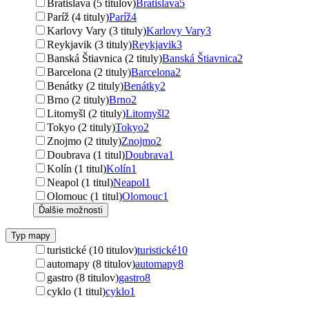
Bratislava (5 titulov)
Bratislava
5
Paríž (4 tituly)
Paríž
4
Karlovy Vary (3 tituly)
Karlovy Vary
3
Reykjavik (3 tituly)
Reykjavik
3
Banská Štiavnica (2 tituly)
Banská Štiavnica
2
Barcelona (2 tituly)
Barcelona
2
Benátky (2 tituly)
Benátky
2
Brno (2 tituly)
Brno
2
Litomyšl (2 tituly)
Litomyšl
2
Tokyo (2 tituly)
Tokyo
2
Znojmo (2 tituly)
Znojmo
2
Doubrava (1 titul)
Doubrava
1
Kolín (1 titul)
Kolín
1
Neapol (1 titul)
Neapol
1
Olomouc (1 titul)
Olomouc
1
Ďalšie možnosti
Typ mapy
turistické (10 titulov)
turistické
10
automapy (8 titulov)
automapy
8
gastro (8 titulov)
gastro
8
cyklo (1 titul)
cyklo
1