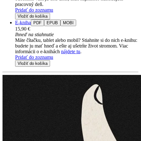
pracovný deň.
Pridať do zoznamu
Vložiť do košíka
E-kniha
PDF
EPUB
MOBI
15,90 €
Ihneď na stiahnutie
Máte čítačku, tablet alebo mobil? Stiahnite si do nich e-knihu:
budete ju mať hneď a ešte aj ušetríte život stromom. Viac
informácii o e-knihách
nájdete tu
.
Pridať do zoznamu
Vložiť do košíka