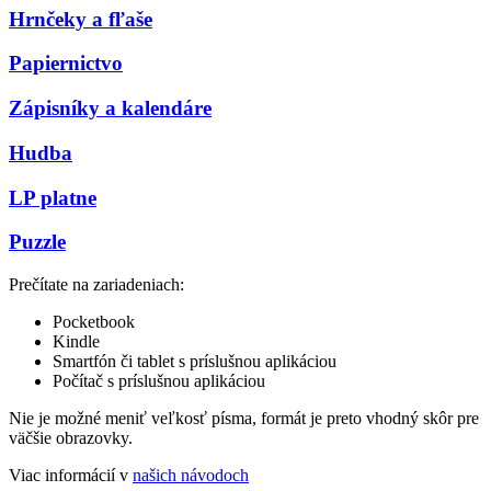
Hrnčeky a fľaše
Papiernictvo
Zápisníky a kalendáre
Hudba
LP platne
Puzzle
Prečítate na zariadeniach:
Pocketbook
Kindle
Smartfón či tablet s príslušnou aplikáciou
Počítač s príslušnou aplikáciou
Nie je možné meniť veľkosť písma, formát je preto vhodný skôr pre
väčšie obrazovky.
Viac informácií v
našich návodoch