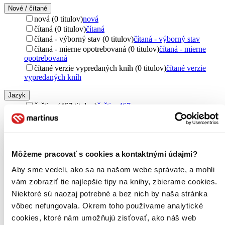
Nové / čítané
nová (0 titulov)
nová
čítaná (0 titulov)
čítaná
čítaná - výborný stav (0 titulov)
čítaná - výborný stav
čítaná - mierne opotrebovaná (0 titulov)
čítaná - mierne
opotrebovaná
čítané verzie vypredaných kníh (0 titulov)
čítané verzie
vypredaných kníh
Jazyk
čeština (467 titulov)
čeština
467
slovenčina (124 titulov)
slovenčina
124
cudzí jazyk (86 titulov)
cudzí jazyk
86
angličtina (80 titulov)
angličtina
80
nemčina (2 tituly)
nemčina
2
Môžeme pracovať s cookies a kontaktnými údajmi?
francúzština (2 tituly)
francúzština
2
maďarčina (1 titul)
maďarčina
1
Aby sme vedeli, ako sa na našom webe správate, a mohli
čínština (1 titul)
čínština
1
vám zobraziť tie najlepšie tipy na knihy, zbierame cookies.
Ďalšie možnosti
Niektoré sú naozaj potrebné a bez nich by naša stránka
Téma
vôbec nefungovala. Okrem toho používame analytické
cestovanie (385 titulov)
cestovanie
385
cookies, ktoré nám umožňujú zisťovať, ako náš web