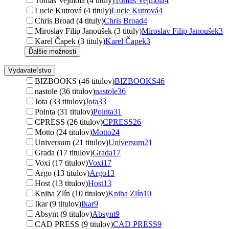
Tomáš Vejmola (4 tituly)
Tomáš Vejmola
4
Lucie Kutrová (4 tituly)
Lucie Kutrová
4
Chris Broad (4 tituly)
Chris Broad
4
Miroslav Filip Janoušek (3 tituly)
Miroslav Filip Janoušek
3
Karel Čapek (3 tituly)
Karel Čapek
3
Ďalšie možnosti
Vydavateľstvo
BIZBOOKS (46 titulov)
BIZBOOKS
46
nastole (36 titulov)
nastole
36
Jota (33 titulov)
Jota
33
Pointa (31 titulov)
Pointa
31
CPRESS (26 titulov)
CPRESS
26
Motto (24 titulov)
Motto
24
Universum (21 titulov)
Universum
21
Grada (17 titulov)
Grada
17
Voxi (17 titulov)
Voxi
17
Argo (13 titulov)
Argo
13
Host (13 titulov)
Host
13
Kniha Zlín (10 titulov)
Kniha Zlín
10
Ikar (9 titulov)
Ikar
9
Absynt (9 titulov)
Absynt
9
CAD PRESS (9 titulov)
CAD PRESS
9