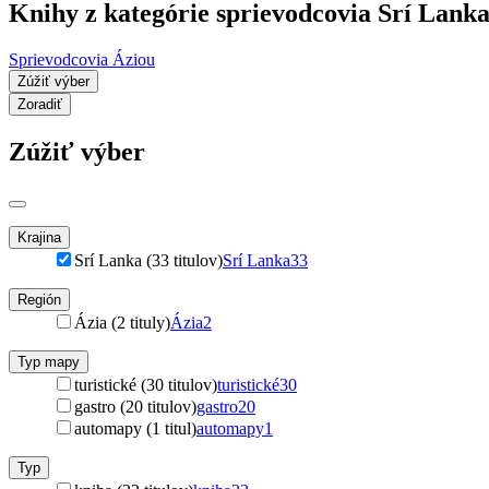
Knihy z kategórie sprievodcovia Srí Lank
Sprievodcovia Áziou
Zúžiť výber
Zoradiť
Zúžiť výber
Krajina
Srí Lanka (33 titulov)
Srí Lanka
33
Región
Ázia (2 tituly)
Ázia
2
Typ mapy
turistické (30 titulov)
turistické
30
gastro (20 titulov)
gastro
20
automapy (1 titul)
automapy
1
Typ