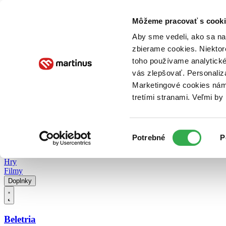
Doručenie
Kníhkupectvá
Knihovrátok
Poukážky
Knižný blog
Kontakt
Môžeme pracovať s cooki
Aby sme vedeli, ako sa na 
zbierame cookies. Niektor
E-knihy
Audioknihy
Hry
Filmy
Knihy
Doplnky
toho používame analytické
vás zlepšovať. Personaliz
Vyhľadávanie
Marketingové cookies nám 
tretími stranami. Veľmi b
Prihlásiť
Vyhľadávanie
Výber
Knihy
Potrebné
P
súhlasu
E-knihy
Audioknihy
Hry
Filmy
Doplnky
Beletria