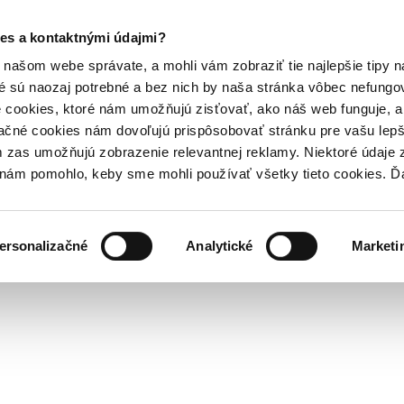
es a kontaktnými údajmi?
našom webe správate, a mohli vám zobraziť tie najlepšie tipy n
é sú naozaj potrebné a bez nich by naša stránka vôbec nefung
 cookies, ktoré nám umožňujú zisťovať, ako náš web funguje, a 
ačné cookies nám dovoľujú prispôsobovať stránku pre vašu lepši
zas umožňujú zobrazenie relevantnej reklamy. Niektoré údaje z
y nám pomohlo, keby sme mohli používať všetky tieto cookies. 
ersonalizačné
Analytické
Marketi