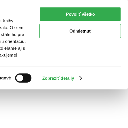
Povoliť všetko
a knihy,
ovala. Okrem
Odmietnuť
stále ho pre
u orientáciu.
dieľame aj s
Ďakujeme!
ngové
Zobraziť detaily