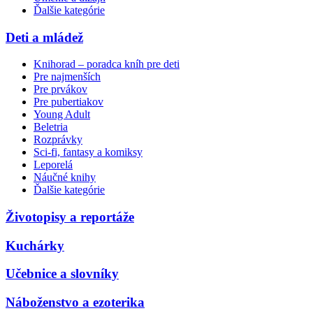
Ďalšie kategórie
Deti a mládež
Knihorad – poradca kníh pre deti
Pre najmenších
Pre prvákov
Pre pubertiakov
Young Adult
Beletria
Rozprávky
Sci-fi, fantasy a komiksy
Leporelá
Náučné knihy
Ďalšie kategórie
Životopisy a reportáže
Kuchárky
Učebnice a slovníky
Náboženstvo a ezoterika