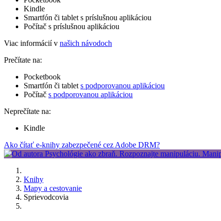
Kindle
Smartfón či tablet s príslušnou aplikáciou
Počítač s príslušnou aplikáciou
Viac informácií v
našich návodoch
Prečítate na:
Pocketbook
Smartfón či tablet
s podporovanou aplikáciou
Počítač
s podporovanou aplikáciou
Neprečítate na:
Kindle
Ako čítať e-knihy zabezpečené cez Adobe DRM?
Knihy
Mapy a cestovanie
Sprievodcovia