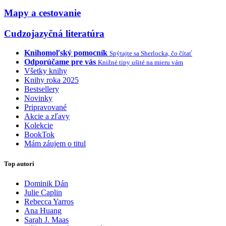
Mapy a cestovanie
Cudzojazyčná literatúra
Knihomoľský pomocník
Spýtajte sa Sherlocka, čo čítať
Odporúčame pre vás
Knižné tipy ušité na mieru vám
Všetky knihy
Knihy roka 2025
Bestsellery
Novinky
Pripravované
Akcie a zľavy
Kolekcie
BookTok
Mám záujem o titul
Top autori
Dominik Dán
Julie Caplin
Rebecca Yarros
Ana Huang
Sarah J. Maas