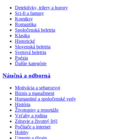
Detektívky, trilery a horory
Sci-fi a fantasy
Komiksy
Romantika
Spoločenská beletria
Klasika
Historické
Slovenská beletria
Svetová beletria
Poézia
Ďalšie kategórie
Náučná a odborná
Motivácia a sebarozvoj
Biznis a manažment
Humanitné a spoločenské vedy
História
Životopisy a reportáže
Vzťahy a rodina
Zdravie a životný štýl
Počítače a internet
Hobby
Umenie a dizajn