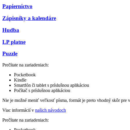
Papiernictvo
Zápisníky a kalendáre
Hudba
LP platne
Puzzle
Prečítate na zariadeniach:
Pocketbook
Kindle
Smartfón či tablet s príslušnou aplikáciou
Počítač s príslušnou aplikáciou
Nie je možné meniť veľkosť písma, formát je preto vhodný skôr pre 
Viac informácií v
našich návodoch
Prečítate na zariadeniach:
Pocketbook