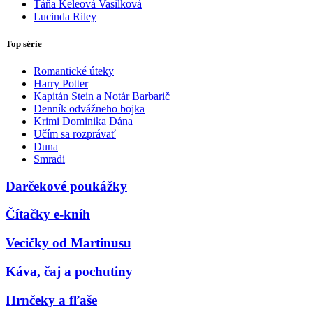
Táňa Keleová Vasilková
Lucinda Riley
Top série
Romantické úteky
Harry Potter
Kapitán Stein a Notár Barbarič
Denník odvážneho bojka
Krimi Dominika Dána
Učím sa rozprávať
Duna
Smradi
Darčekové poukážky
Čítačky e-kníh
Vecičky od Martinusu
Káva, čaj a pochutiny
Hrnčeky a fľaše