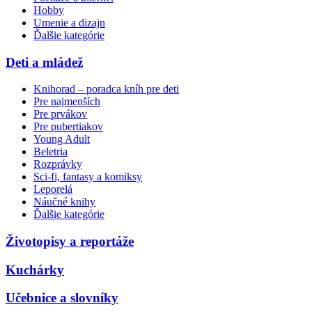
Hobby
Umenie a dizajn
Ďalšie kategórie
Deti a mládež
Knihorad – poradca kníh pre deti
Pre najmenších
Pre prvákov
Pre pubertiakov
Young Adult
Beletria
Rozprávky
Sci-fi, fantasy a komiksy
Leporelá
Náučné knihy
Ďalšie kategórie
Životopisy a reportáže
Kuchárky
Učebnice a slovníky