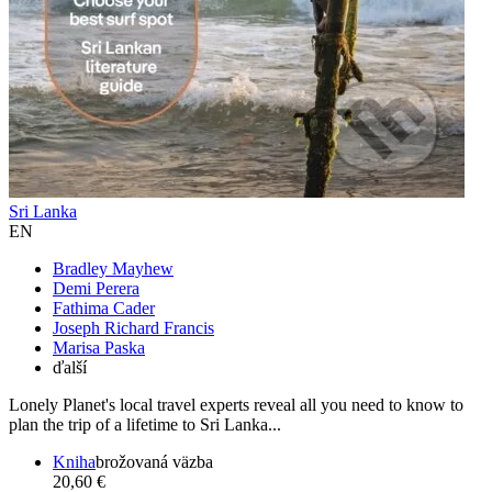
Sri Lanka
EN
Bradley Mayhew
Demi Perera
Fathima Cader
Joseph Richard Francis
Marisa Paska
ďalší
Lonely Planet's local travel experts reveal all you need to know to
plan the trip of a lifetime to Sri Lanka...
Kniha
brožovaná väzba
20,60 €