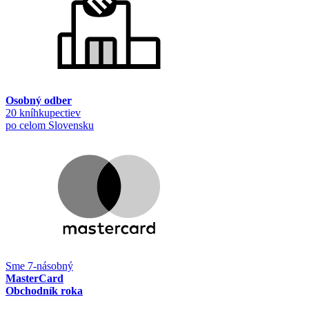
Osobný odber
20 kníhkupectiev
po celom Slovensku
Sme 7-násobný
MasterCard
Obchodník roka