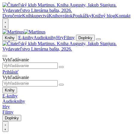
Doručenie
Kníhkupectvá
Knihovrátok
Poukážky
Knižný blog
Kontakt
E-knihy
Audioknihy
Hry
Filmy
Knihy
Doplnky
Vyhľadávanie
Prihlásiť
Vyhľadávanie
Knihy
E-knihy
Audioknihy
Hry
Filmy
Doplnky