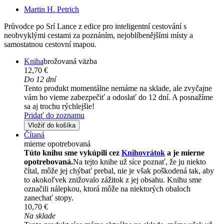
Martin H. Petrich
Průvodce po Srí Lance z edice pro inteligentní cestování s
neobvyklými cestami za poznáním, nejoblíbenějšími místy a
samostatnou cestovní mapou.
Kniha
brožovaná väzba
12,70 €
Do 12 dní
Tento produkt momentálne nemáme na sklade, ale zvyčajne
vám ho vieme zabezpečiť a odoslať do 12 dní. A posnažíme
sa aj trochu rýchlejšie!
Pridať do zoznamu
Vložiť do košíka
Čítaná
mierne opotrebovaná
Túto knihu sme vykúpili cez
Knihovrátok
a je mierne
opotrebovaná.
Na tejto knihe už síce poznať, že ju niekto
čítal, môže jej chýbať prebal, nie je však poškodená tak, aby
to akokoľvek znižovalo zážitok z jej obsahu. Knihu sme
označili nálepkou, ktorá môže na niektorých obaloch
zanechať stopy.
10,70 €
Na sklade