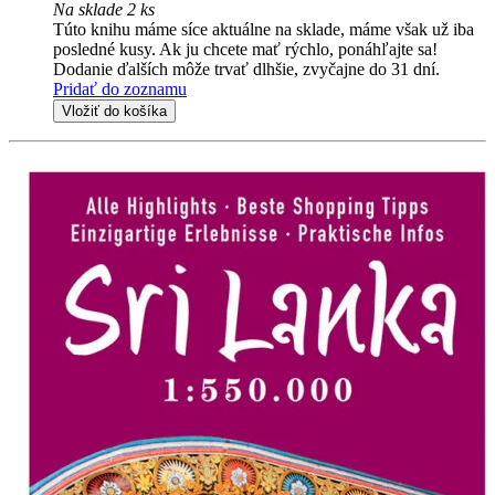
Na sklade 2 ks
Túto knihu máme síce aktuálne na sklade, máme však už iba
posledné kusy. Ak ju chcete mať rýchlo, ponáhľajte sa!
Dodanie ďalších môže trvať dlhšie, zvyčajne do 31 dní.
Pridať do zoznamu
Vložiť do košíka