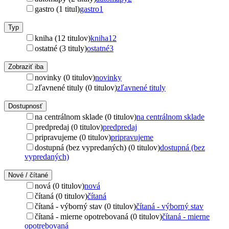
gastro (1 titul)
gastro
1
Typ
kniha (12 titulov)
kniha
12
ostatné (3 tituly)
ostatné
3
Zobraziť iba
novinky (0 titulov)
novinky
zľavnené tituly (0 titulov)
zľavnené tituly
Dostupnosť
na centrálnom sklade (0 titulov)
na centrálnom sklade
predpredaj (0 titulov)
predpredaj
pripravujeme (0 titulov)
pripravujeme
dostupná (bez vypredaných) (0 titulov)
dostupná (bez
vypredaných)
Nové / čítané
nová (0 titulov)
nová
čítaná (0 titulov)
čítaná
čítaná - výborný stav (0 titulov)
čítaná - výborný stav
čítaná - mierne opotrebovaná (0 titulov)
čítaná - mierne
opotrebovaná