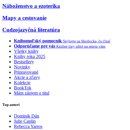
Náboženstvo a ezoterika
Mapy a cestovanie
Cudzojazyčná literatúra
Knihomoľský pomocník
Spýtajte sa Sherlocka, čo čítať
Odporúčame pre vás
Knižné tipy ušité na mieru vám
Všetky knihy
Knihy roka 2025
Bestsellery
Novinky
Pripravované
Akcie a zľavy
Kolekcie
BookTok
Mám záujem o titul
Top autori
Dominik Dán
Julie Caplin
Rebecca Yarros