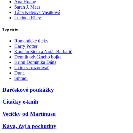
Ana Huang
Sarah J. Maas
Táňa Keleová Vasilková
Lucinda Riley
Top série
Romantické úteky
Harry Potter
Kapitán Stein a Notár Barbarič
Denník odvážneho bojka
Krimi Dominika Dána
Učím sa rozprávať
Duna
Smradi
Darčekové poukážky
Čítačky e-kníh
Vecičky od Martinusu
Káva, čaj a pochutiny