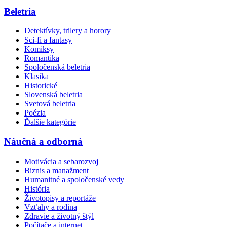
Beletria
Detektívky, trilery a horory
Sci-fi a fantasy
Komiksy
Romantika
Spoločenská beletria
Klasika
Historické
Slovenská beletria
Svetová beletria
Poézia
Ďalšie kategórie
Náučná a odborná
Motivácia a sebarozvoj
Biznis a manažment
Humanitné a spoločenské vedy
História
Životopisy a reportáže
Vzťahy a rodina
Zdravie a životný štýl
Počítače a internet