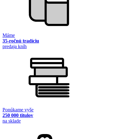
Máme
35-ročnú tradíciu
predaja kníh
Ponúkame vyše
250 000 titulov
na sklade