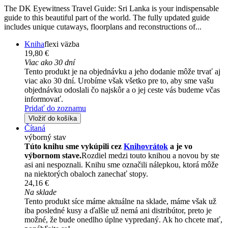
The DK Eyewitness Travel Guide: Sri Lanka is your indispensable
guide to this beautiful part of the world. The fully updated guide
includes unique cutaways, floorplans and reconstructions of...
Kniha
flexi väzba
19,80 €
Viac ako 30 dní
Tento produkt je na objednávku a jeho dodanie môže trvať aj
viac ako 30 dní. Urobíme však všetko pre to, aby sme vašu
objednávku odoslali čo najskôr a o jej ceste vás budeme včas
informovať.
Pridať do zoznamu
Vložiť do košíka
Čítaná
výborný stav
Túto knihu sme vykúpili cez
Knihovrátok
a je vo
výbornom stave.
Rozdiel medzi touto knihou a novou by ste
asi ani nespoznali. Knihu sme označili nálepkou, ktorá môže
na niektorých obaloch zanechať stopy.
24,16 €
Na sklade
Tento produkt síce máme aktuálne na sklade, máme však už
iba posledné kusy a ďalšie už nemá ani distribútor, preto je
možné, že bude onedlho úplne vypredaný. Ak ho chcete mať,