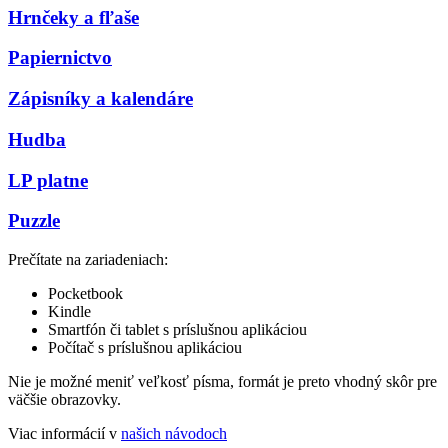
Hrnčeky a fľaše
Papiernictvo
Zápisníky a kalendáre
Hudba
LP platne
Puzzle
Prečítate na zariadeniach:
Pocketbook
Kindle
Smartfón či tablet s príslušnou aplikáciou
Počítač s príslušnou aplikáciou
Nie je možné meniť veľkosť písma, formát je preto vhodný skôr pre
väčšie obrazovky.
Viac informácií v
našich návodoch