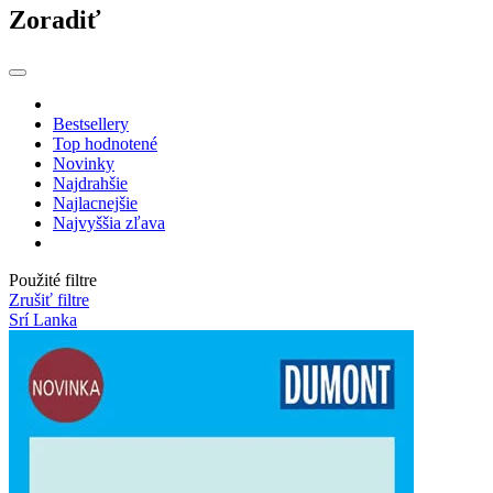
Zoradiť
Bestsellery
Top hodnotené
Novinky
Najdrahšie
Najlacnejšie
Najvyššia zľava
Použité filtre
Zrušiť filtre
Srí Lanka