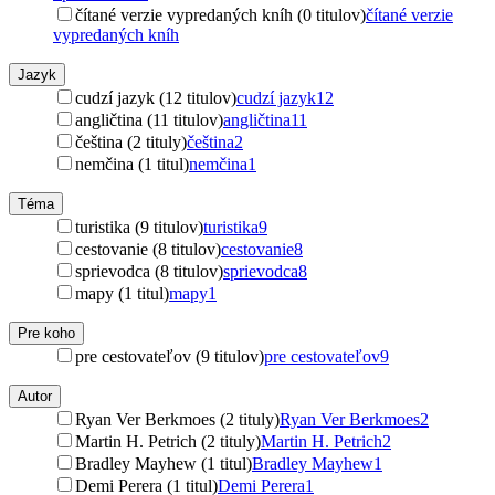
čítané verzie vypredaných kníh (0 titulov)
čítané verzie
vypredaných kníh
Jazyk
cudzí jazyk (12 titulov)
cudzí jazyk
12
angličtina (11 titulov)
angličtina
11
čeština (2 tituly)
čeština
2
nemčina (1 titul)
nemčina
1
Téma
turistika (9 titulov)
turistika
9
cestovanie (8 titulov)
cestovanie
8
sprievodca (8 titulov)
sprievodca
8
mapy (1 titul)
mapy
1
Pre koho
pre cestovateľov (9 titulov)
pre cestovateľov
9
Autor
Ryan Ver Berkmoes (2 tituly)
Ryan Ver Berkmoes
2
Martin H. Petrich (2 tituly)
Martin H. Petrich
2
Bradley Mayhew (1 titul)
Bradley Mayhew
1
Demi Perera (1 titul)
Demi Perera
1