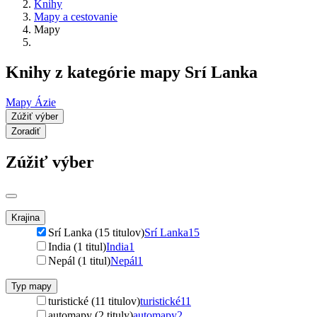
Knihy
Mapy a cestovanie
Mapy
Knihy z kategórie mapy Srí Lanka
Mapy Ázie
Zúžiť výber
Zoradiť
Zúžiť výber
Krajina
Srí Lanka (15 titulov)
Srí Lanka
15
India (1 titul)
India
1
Nepál (1 titul)
Nepál
1
Typ mapy
turistické (11 titulov)
turistické
11
automapy (2 tituly)
automapy
2