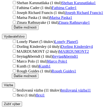
Shehan Karunatilaka (1 titul)
Shehan Karunatilaka
1
Fathima Cader (1 titul)
Fathima Cader
1
Joseph Richard Francis (1 titul)
Joseph Richard Francis
1
Marisa Paska (1 titul)
Marisa Paska
1
Zinara Rathnayake (1 titul)
Zinara Rathnayake
1
Ďalšie možnosti
Vydavateľstvo
Lonely Planet (5 titulov)
Lonely Planet
5
Dorling Kindersley (4 tituly)
Dorling Kindersley
4
MAIRDUMONT (2 tituly)
MAIRDUMONT
2
freytag&berndt (1 titul)
freytag&berndt
1
Marco Polo (1 titul)
Marco Polo
1
Kunth (1 titul)
Kunth
1
Rough Guides (1 titul)
Rough Guides
1
Ďalšie možnosti
Väzba
brožovaná väzba (11 titulov)
brožovaná väzba
11
flexi (1 titul)
flexi
1
Zúžiť výber