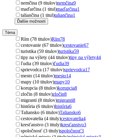
nemčina (9 titulov)
nemčina
9
maďarčina (1 titul)
maďarčina
1
taliančina (1 titul)
taliančina
1
Ďalšie možnosti
Téma
Rím (78 titulov)
Rím
78
cestovanie (67 titulov)
cestovanie
67
turistika (59 titulov)
turistika
59
tipy na výlety (44 titulov)
tipy na výlety
44
ľudia (39 titulov)
ľudia
39
sprievodca (17 titulov)
sprievodca
17
mesto (14 titulov)
mesto
14
mapy (10 titulov)
mapy
10
korupcia (8 titulov)
korupcia
8
zločin (8 titulov)
zločin
8
migranti (8 titulov)
migranti
8
história (6 titulov)
história
6
Taliansko (6 titulov)
Taliansko
6
cestovatelia (4 tituly)
cestovatelia
4
kresťanstvo (3 tituly)
kresťanstvo
3
spoločnosť (3 tituly)
spoločnosť
3
pútnické miesta (3 tituly)
pútnické miesta
3