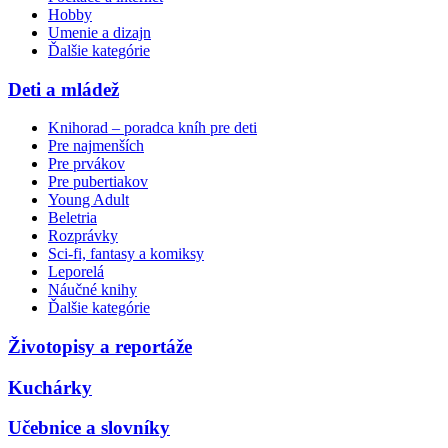
Hobby
Umenie a dizajn
Ďalšie kategórie
Deti a mládež
Knihorad – poradca kníh pre deti
Pre najmenších
Pre prvákov
Pre pubertiakov
Young Adult
Beletria
Rozprávky
Sci-fi, fantasy a komiksy
Leporelá
Náučné knihy
Ďalšie kategórie
Životopisy a reportáže
Kuchárky
Učebnice a slovníky