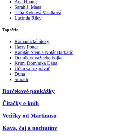
Ana Huang
Sarah J. Maas
Táňa Keleová Vasilková
Lucinda Riley
Top série
Romantické úteky
Harry Potter
Kapitán Stein a Notár Barbarič
Denník odvážneho bojka
Krimi Dominika Dána
Učím sa rozprávať
Duna
Smradi
Darčekové poukážky
Čítačky e-kníh
Vecičky od Martinusu
Káva, čaj a pochutiny