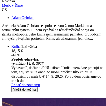
Novinka
Měsíc v Římě
CZ
Adam Gebrian
Architekt Adam Gebrian se spolu se svou ženou Markétou a
sedmiletým synem Filipem vydává na téměř měsíční pobyt do
italské metropole. Jeho kniha není seznamem památek, průvodcem
ani vyčerpávajícím portrétem Říma, ale záznamem jednoho...
Kniha
flexi väzba
18,15 €
-14 %
Predobjednávka,
vychádza 14. 9. 2026
Vydavateľ, tlačiar a ďalší usilovní ľudia intenzívne pracujú na
tom, aby ste si už onedlho mohli prečítať túto knihu. K
dispozícii by mala byť 14. 9. 2026. Po vyjdení posielame do
troch dní.
Pridať do zoznamu
Vložiť do košíka