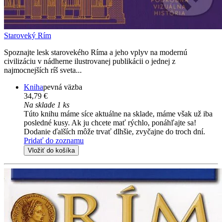
Staroveký Rím
Spoznajte lesk starovekého Ríma a jeho vplyv na modernú
civilizáciu v nádherne ilustrovanej publikácii o jednej z
najmocnejších ríš sveta...
Kniha
pevná väzba
34,79 €
Na sklade 1 ks
Túto knihu máme síce aktuálne na sklade, máme však už iba
posledné kusy. Ak ju chcete mať rýchlo, ponáhľajte sa!
Dodanie ďalších môže trvať dlhšie, zvyčajne do troch dní.
Pridať do zoznamu
Vložiť do košíka