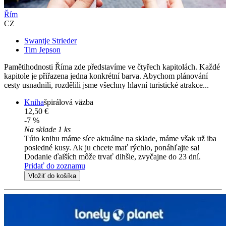
Řím
CZ
Swantje Strieder
Tim Jepson
Pamětihodnosti Říma zde představíme ve čtyřech kapitolách. Každé
kapitole je přiřazena jedna konkrétní barva. Abychom plánování
cesty usnadnili, rozdělili jsme všechny hlavní turistické atrakce...
Kniha
špirálová väzba
12,50 €
-7 %
Na sklade 1 ks
Túto knihu máme síce aktuálne na sklade, máme však už iba
posledné kusy. Ak ju chcete mať rýchlo, ponáhľajte sa!
Dodanie ďalších môže trvať dlhšie, zvyčajne do 23 dní.
Pridať do zoznamu
Vložiť do košíka