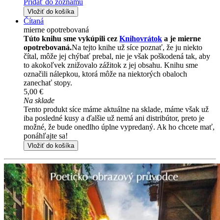
Pridať do zoznamu
Vložiť do košíka
Čítaná
mierne opotrebovaná
Túto knihu sme vykúpili cez
Knihovrátok
a je mierne
opotrebovaná.
Na tejto knihe už síce poznať, že ju niekto
čítal, môže jej chýbať prebal, nie je však poškodená tak, aby
to akokoľvek znižovalo zážitok z jej obsahu. Knihu sme
označili nálepkou, ktorá môže na niektorých obaloch
zanechať stopy.
5,00 €
Na sklade
Tento produkt síce máme aktuálne na sklade, máme však už
iba posledné kusy a ďalšie už nemá ani distribútor, preto je
možné, že bude onedlho úplne vypredaný. Ak ho chcete mať,
ponáhľajte sa!
Vložiť do košíka