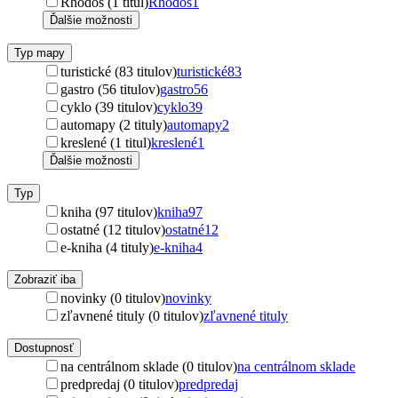
Rhodos (1 titul)
Rhodos
1
Ďalšie možnosti
Typ mapy
turistické (83 titulov)
turistické
83
gastro (56 titulov)
gastro
56
cyklo (39 titulov)
cyklo
39
automapy (2 tituly)
automapy
2
kreslené (1 titul)
kreslené
1
Ďalšie možnosti
Typ
kniha (97 titulov)
kniha
97
ostatné (12 titulov)
ostatné
12
e-kniha (4 tituly)
e-kniha
4
Zobraziť iba
novinky (0 titulov)
novinky
zľavnené tituly (0 titulov)
zľavnené tituly
Dostupnosť
na centrálnom sklade (0 titulov)
na centrálnom sklade
predpredaj (0 titulov)
predpredaj