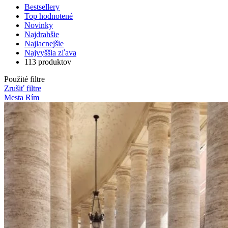
Bestsellery
Top hodnotené
Novinky
Najdrahšie
Najlacnejšie
Najvyššia zľava
113 produktov
Použité filtre
Zrušiť filtre
Mesta Rím