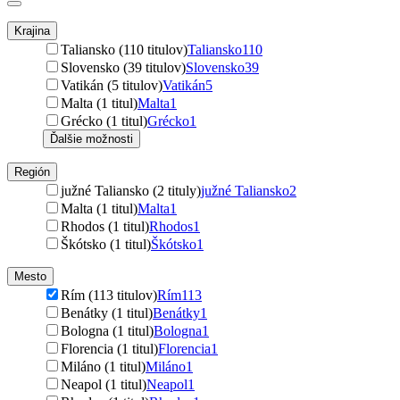
Krajina
Taliansko (110 titulov)
Taliansko
110
Slovensko (39 titulov)
Slovensko
39
Vatikán (5 titulov)
Vatikán
5
Malta (1 titul)
Malta
1
Grécko (1 titul)
Grécko
1
Ďalšie možnosti
Región
južné Taliansko (2 tituly)
južné Taliansko
2
Malta (1 titul)
Malta
1
Rhodos (1 titul)
Rhodos
1
Škótsko (1 titul)
Škótsko
1
Mesto
Rím (113 titulov)
Rím
113
Benátky (1 titul)
Benátky
1
Bologna (1 titul)
Bologna
1
Florencia (1 titul)
Florencia
1
Miláno (1 titul)
Miláno
1
Neapol (1 titul)
Neapol
1