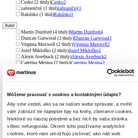
Česko (2 tituly)
Česko
2
zahraničný (1 titul)
zahraničný
1
Rakúsko (1 titul)
Rakúsko
1
Autor
Martin Dunford (4 tituly)
Martin Dunford
4
Duncan Garwood (3 tituly)
Duncan Garwood
3
Virginia Maxwell (2 tituly)
Virginia Maxwell
2
Jozef Mikloško (2 tituly)
Jozef Mikloško
2
Alexis Averbuck (2 tituly)
Alexis Averbuck
2
Caterina Mesina (2 tituly)
Caterina Mesina
2
Jan Peňáz (2 tituly)
Jan Peňáz
2
Marcel Sauer (2 tituly)
Marcel Sauer
2
Václav Fiala (1 titul)
Václav Fiala
1
Ros Belford (1 titul)
Ros Belford
1
Tim Jepson (1 titul)
Tim Jepson
1
Môžeme pracovať s cookies a kontaktnými údajmi?
Celia Woolfreyová (1 titul)
Celia Woolfreyová
1
Aby sme vedeli, ako sa na našom webe správate, a mohli
Paula Hardy (1 titul)
Paula Hardy
1
vám zobraziť tie najlepšie tipy na knihy, zbierame cookies.
Denis Montagnon (1 titul)
Denis Montagnon
1
Thomas Migge (1 titul)
Thomas Migge
1
Niektoré sú naozaj potrebné a bez nich by naša stránka
Dušan Procházka (1 titul)
Dušan Procházka
1
vôbec nefungovala. Okrem toho používame analytické
Roberta Simeoni (1 titul)
Roberta Simeoni
1
cookies, ktoré nám umožňujú zisťovať, ako náš web
Frank Schwarz (1 titul)
Frank Schwarz
1