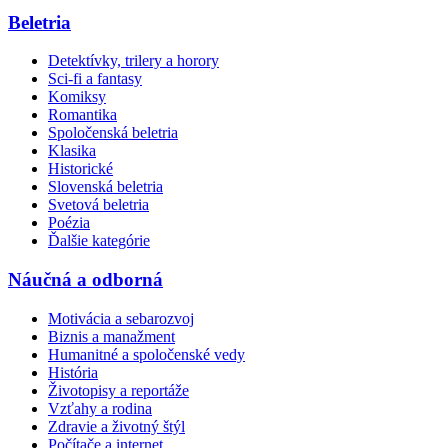
Beletria
Detektívky, trilery a horory
Sci-fi a fantasy
Komiksy
Romantika
Spoločenská beletria
Klasika
Historické
Slovenská beletria
Svetová beletria
Poézia
Ďalšie kategórie
Náučná a odborná
Motivácia a sebarozvoj
Biznis a manažment
Humanitné a spoločenské vedy
História
Životopisy a reportáže
Vzťahy a rodina
Zdravie a životný štýl
Počítače a internet