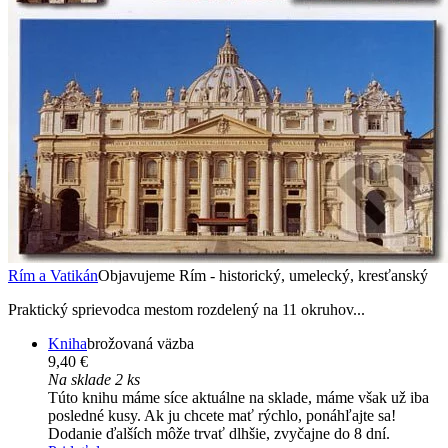
Rím a Vatikán
Objavujeme Rím - historický, umelecký, kresťanský
Praktický sprievodca mestom rozdelený na 11 okruhov...
Kniha
brožovaná väzba
9,40 €
Na sklade 2 ks
Túto knihu máme síce aktuálne na sklade, máme však už iba
posledné kusy. Ak ju chcete mať rýchlo, ponáhľajte sa!
Dodanie ďalších môže trvať dlhšie, zvyčajne do 8 dní.