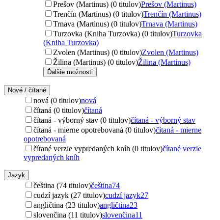
Prešov (Martinus) (0 titulov)
Prešov (Martinus)
Trenčín (Martinus) (0 titulov)
Trenčín (Martinus)
Trnava (Martinus) (0 titulov)
Trnava (Martinus)
Turzovka (Kniha Turzovka) (0 titulov)
Turzovka
(Kniha Turzovka)
Zvolen (Martinus) (0 titulov)
Zvolen (Martinus)
Žilina (Martinus) (0 titulov)
Žilina (Martinus)
Ďalšie možnosti
Nové / čítané
nová (0 titulov)
nová
čítaná (0 titulov)
čítaná
čítaná - výborný stav (0 titulov)
čítaná - výborný stav
čítaná - mierne opotrebovaná (0 titulov)
čítaná - mierne
opotrebovaná
čítané verzie vypredaných kníh (0 titulov)
čítané verzie
vypredaných kníh
Jazyk
čeština (74 titulov)
čeština
74
cudzí jazyk (27 titulov)
cudzí jazyk
27
angličtina (23 titulov)
angličtina
23
slovenčina (11 titulov)
slovenčina
11