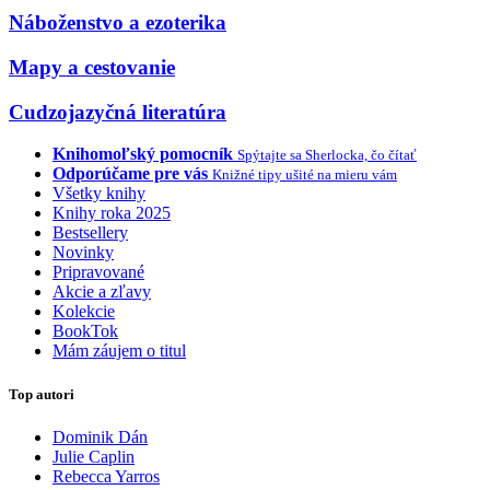
Náboženstvo a ezoterika
Mapy a cestovanie
Cudzojazyčná literatúra
Knihomoľský pomocník
Spýtajte sa Sherlocka, čo čítať
Odporúčame pre vás
Knižné tipy ušité na mieru vám
Všetky knihy
Knihy roka 2025
Bestsellery
Novinky
Pripravované
Akcie a zľavy
Kolekcie
BookTok
Mám záujem o titul
Top autori
Dominik Dán
Julie Caplin
Rebecca Yarros