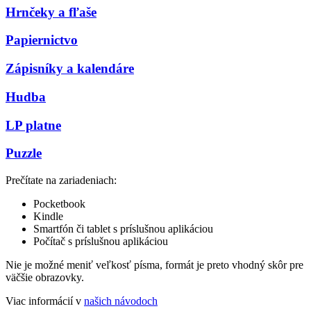
Hrnčeky a fľaše
Papiernictvo
Zápisníky a kalendáre
Hudba
LP platne
Puzzle
Prečítate na zariadeniach:
Pocketbook
Kindle
Smartfón či tablet s príslušnou aplikáciou
Počítač s príslušnou aplikáciou
Nie je možné meniť veľkosť písma, formát je preto vhodný skôr pre
väčšie obrazovky.
Viac informácií v
našich návodoch