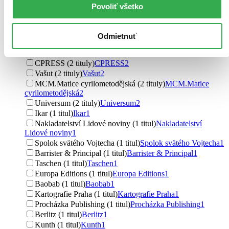
Computer Press (5 titulov)
Computer Press
5
Povoliť všetko
Lonely Planet (5 titulov)
Lonely Planet
5
Slovart (4 tituly)
Slovart
4
Ikar CZ (4 tituly)
Ikar CZ
4
Odmietnuť
Vydavateľstvo Spolku slovenských spisovateľov (2
tituly)
Vydavateľstvo Spolku slovenských spisovateľov
2
CPRESS (2 tituly)
CPRESS
2
Vašut (2 tituly)
Vašut
2
MCM.Matice cyrilometodějská (2 tituly)
MCM.Matice
cyrilometodějská
2
Universum (2 tituly)
Universum
2
Ikar (1 titul)
Ikar
1
Nakladatelství Lidové noviny (1 titul)
Nakladatelství
Lidové noviny
1
Spolok svätého Vojtecha (1 titul)
Spolok svätého Vojtecha
1
Barrister & Principal (1 titul)
Barrister & Principal
1
Taschen (1 titul)
Taschen
1
Europa Editions (1 titul)
Europa Editions
1
Baobab (1 titul)
Baobab
1
Kartografie Praha (1 titul)
Kartografie Praha
1
Procházka Publishing (1 titul)
Procházka Publishing
1
Berlitz (1 titul)
Berlitz
1
Kunth (1 titul)
Kunth
1