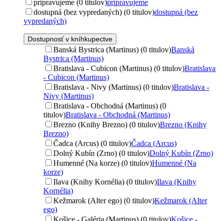
pripravujeme (0 titulov)
pripravujeme
dostupná (bez vypredaných) (0 titulov)
dostupná (bez
vypredaných)
Dostupnosť v kníhkupectve
Banská Bystrica (Martinus) (0 titulov)
Banská
Bystrica (Martinus)
Bratislava - Cubicon (Martinus) (0 titulov)
Bratislava
- Cubicon (Martinus)
Bratislava - Nivy (Martinus) (0 titulov)
Bratislava -
Nivy (Martinus)
Bratislava - Obchodná (Martinus) (0
titulov)
Bratislava - Obchodná (Martinus)
Brezno (Knihy Brezno) (0 titulov)
Brezno (Knihy
Brezno)
Čadca (Arcus) (0 titulov)
Čadca (Arcus)
Dolný Kubín (Zrno) (0 titulov)
Dolný Kubín (Zrno)
Humenné (Na korze) (0 titulov)
Humenné (Na
korze)
Ilava (Knihy Kornélia) (0 titulov)
Ilava (Knihy
Kornélia)
Kežmarok (Alter ego) (0 titulov)
Kežmarok (Alter
ego)
Košice - Galéria (Martinus) (0 titulov)
Košice -