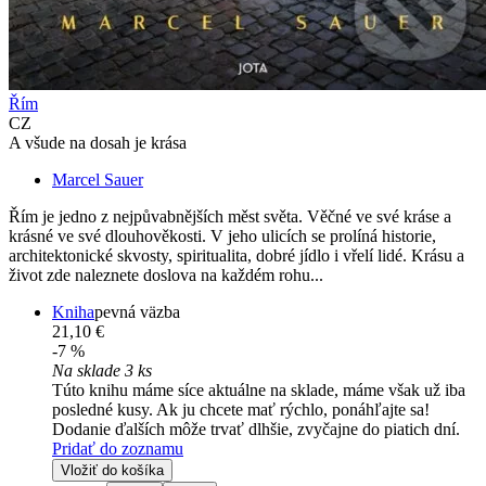
Řím
CZ
A všude na dosah je krása
Marcel Sauer
Řím je jedno z nejpůvabnějších měst světa. Věčné ve své kráse a
krásné ve své dlouhověkosti. V jeho ulicích se prolíná historie,
architektonické skvosty, spiritualita, dobré jídlo i vřelí lidé. Krásu a
život zde naleznete doslova na každém rohu...
Kniha
pevná väzba
21,10 €
-7 %
Na sklade 3 ks
Túto knihu máme síce aktuálne na sklade, máme však už iba
posledné kusy. Ak ju chcete mať rýchlo, ponáhľajte sa!
Dodanie ďalších môže trvať dlhšie, zvyčajne do piatich dní.
Pridať do zoznamu
Vložiť do košíka