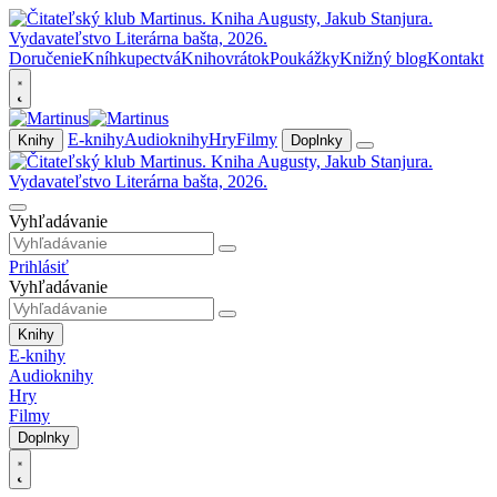
Doručenie
Kníhkupectvá
Knihovrátok
Poukážky
Knižný blog
Kontakt
E-knihy
Audioknihy
Hry
Filmy
Knihy
Doplnky
Vyhľadávanie
Prihlásiť
Vyhľadávanie
Knihy
E-knihy
Audioknihy
Hry
Filmy
Doplnky