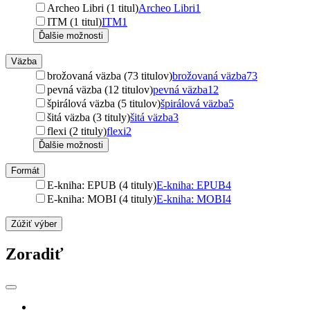
Archeo Libri (1 titul)
Archeo Libri
1
ITM (1 titul)
ITM
1
Ďalšie možnosti
Väzba
brožovaná väzba (73 titulov)
brožovaná väzba
73
pevná väzba (12 titulov)
pevná väzba
12
špirálová väzba (5 titulov)
špirálová väzba
5
šitá väzba (3 tituly)
šitá väzba
3
flexi (2 tituly)
flexi
2
Ďalšie možnosti
Formát
E-kniha: EPUB (4 tituly)
E-kniha: EPUB
4
E-kniha: MOBI (4 tituly)
E-kniha: MOBI
4
Zúžiť výber
Zoradiť