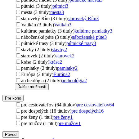
pútnici (3 tituly)
pútnici
3
mesta (3 tituly)
mesta
3
staroveký Rím (3 tituly)
staroveký Rím
3
Vatikán (3 tituly)
Vatikán
3
kultúrne pamiatky (3 tituly)
kultúrne pamiatky
3
náboženské púte (3 tituly)
náboženské púte
3
pútnické trasy (3 tituly)
pútnické trasy
3
stavby (2 tituly)
stavby
2
starovek (2 tituly)
starovek
2
krása (2 tituly)
krása
2
pamiatky (2 tituly)
pamiatky
2
Európa (2 tituly)
Európa
2
archeológia (2 tituly)
archeológia
2
Ďalšie možnosti
Pre koho
pre cestovateľov (64 titulov)
pre cestovateľov
64
pre dospelých (16 titulov)
pre dospelých
16
pre ženy (1 titul)
pre ženy
1
pre mužov (1 titul)
pre mužov
1
Pôvod