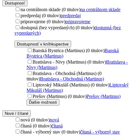
Dostupnosť
na centrálnom sklade (0 titulov)
na centrálnom sklade
predpredaj (0 titulov)
predpredaj
pripravujeme (0 titulov)
pripravujeme
dostupná (bez vypredaných) (0 titulov)
dostupná (bez
vypredaných)
Dostupnosť v kníhkupectve
Banská Bystrica (Martinus) (0 titulov)
Banská
Bystrica (Martinus)
Bratislava - Nivy (Martinus) (0 titulov)
Bratislava -
Nivy (Martinus)
Bratislava - Obchodná (Martinus) (0
titulov)
Bratislava - Obchodná (Martinus)
Liptovský Mikuláš (Martinus) (0 titulov)
Liptovský
Mikuláš (Martinus)
Prešov (Martinus) (0 titulov)
Prešov (Martinus)
Ďalšie možnosti
Nové / čítané
nová (0 titulov)
nová
čítaná (0 titulov)
čítaná
čítaná - výborný stav (0 titulov)
čítaná - výborný stav