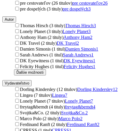
pre cestovateľov (26 titulov)
pre cestovateľov
26
pre dospelých (3 tituly)
pre dospelých
3
Autor
Thomas Hirsch (3 tituly)
Thomas Hirsch
3
Lonely Planet (3 tituly)
Lonely Planet
3
Anthony Ham (2 tituly)
Anthony Ham
2
DK Travel (2 tituly)
DK Travel
2
Damien Simonis (1 titul)
Damien Simonis
1
Sarah Andrews (1 titul)
Sarah Andrews
1
DK Eyewitness (1 titul)
DK Eyewitness
1
Felicity Hughes (1 titul)
Felicity Hughes
1
Ďalšie možnosti
Vydavateľstvo
Dorling Kindersley (12 titulov)
Dorling Kindersley
12
Lingea (7 titulov)
Lingea
7
Lonely Planet (7 titulov)
Lonely Planet
7
freytag&berndt (4 tituly)
freytag&berndt
4
Svojtka&Co. (2 tituly)
Svojtka&Co.
2
Marco Polo (2 tituly)
Marco Polo
2
Ferdinand Ranft (2 tituly)
Ferdinand Ranft
2
CPRESS (1 titul)
CPRESS
1