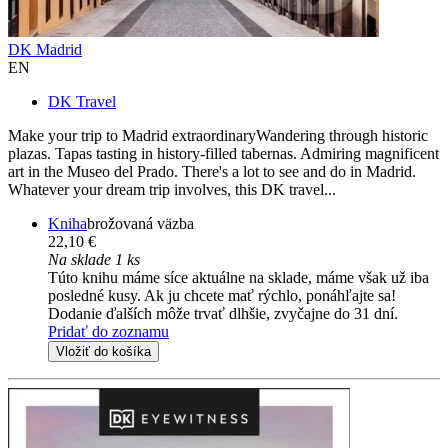
DK Madrid
EN
DK Travel
Make your trip to Madrid extraordinaryWandering through historic
plazas. Tapas tasting in history-filled tabernas. Admiring magnificent
art in the Museo del Prado. There's a lot to see and do in Madrid.
Whatever your dream trip involves, this DK travel...
Kniha
brožovaná väzba
22,10 €
Na sklade 1 ks
Túto knihu máme síce aktuálne na sklade, máme však už iba
posledné kusy. Ak ju chcete mať rýchlo, ponáhľajte sa!
Dodanie ďalších môže trvať dlhšie, zvyčajne do 31 dní.
Pridať do zoznamu
Vložiť do košíka