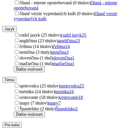
čítaná - mierne opotrebovaná (0 titulov)
čítaná - mierne
opotrebovaná
čítané verzie vypredaných kníh (0 titulov)
čítané verzie
vypredaných kníh
Jazyk
cudzí jazyk (25 titulov)
cudzí jazyk
25
angličtina (23 titulov)
angličtina
23
čeština (14 titulov)
čeština
14
nemčina (3 tituly)
nemčina
3
slovenčina (1 titul)
slovenčina
1
maďarčina (1 titul)
maďarčina
1
Ďalšie možnosti
Téma
sprievodca (25 titulov)
sprievodca
25
turistika (24 titulov)
turistika
24
cestovanie (18 titulov)
cestovanie
18
mapy (7 titulov)
mapy
7
Španielsko (2 tituly)
Španielsko
2
Ďalšie možnosti
Pre koho