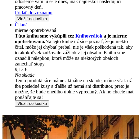
odošleme vám ju ešte dnes, inak najneskôr nasledujúci
pracovný deň.
Pridať do zoznamu
Vložiť do košíka
Čítaná
mierne opotrebovaná
Túto knihu sme vykúpili cez
Knihovrátok
a je mierne
opotrebovaná.
Na tejto knihe už síce poznať, že ju niekto
čítal, môže jej chýbať prebal, nie je však poškodená tak, aby
to akokoľvek znižovalo zážitok z jej obsahu. Knihu sme
označili nálepkou, ktorá môže na niektorých obaloch
zanechať stopy.
9,13 €
Na sklade
Tento produkt síce máme aktuálne na sklade, máme však už
iba posledné kusy a ďalšie už nemá ani distribútor, preto je
možné, že bude onedlho úplne vypredaný. Ak ho chcete mať,
ponáhľajte sa!
Vložiť do košíka