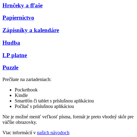
Hrnčeky a fľaše
Papiernictvo
Zápisníky a kalendáre
Hudba
LP platne
Puzzle
Prečítate na zariadeniach:
Pocketbook
Kindle
Smartfón či tablet s príslušnou aplikáciou
Počítač s príslušnou aplikáciou
Nie je možné meniť veľkosť písma, formát je preto vhodný skôr pre
väčšie obrazovky.
Viac informácií v
našich návodoch