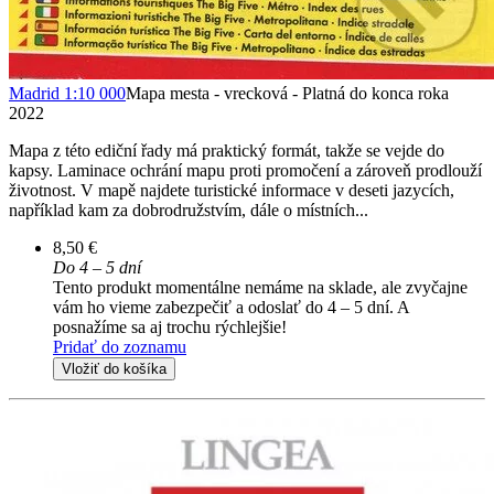
Madrid 1:10 000
Mapa mesta - vrecková - Platná do konca roka
2022
Mapa z této ediční řady má praktický formát, takže se vejde do
kapsy. Laminace ochrání mapu proti promočení a zároveň prodlouží
životnost. V mapě najdete turistické informace v deseti jazycích,
například kam za dobrodružstvím, dále o místních...
8,50 €
Do 4 – 5 dní
Tento produkt momentálne nemáme na sklade, ale zvyčajne
vám ho vieme zabezpečiť a odoslať do 4 – 5 dní. A
posnažíme sa aj trochu rýchlejšie!
Pridať do zoznamu
Vložiť do košíka