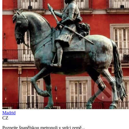
Madrid
CZ
Poznejte španělskou metropoli v srdci země...