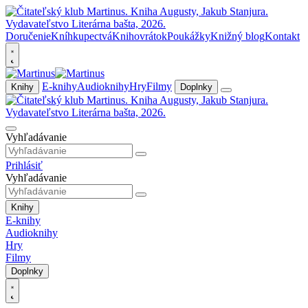
Doručenie
Kníhkupectvá
Knihovrátok
Poukážky
Knižný blog
Kontakt
E-knihy
Audioknihy
Hry
Filmy
Knihy
Doplnky
Vyhľadávanie
Prihlásiť
Vyhľadávanie
Knihy
E-knihy
Audioknihy
Hry
Filmy
Doplnky