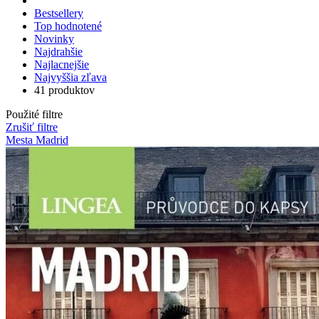
Bestsellery
Top hodnotené
Novinky
Najdrahšie
Najlacnejšie
Najvyššia zľava
41 produktov
Použité filtre
Zrušiť filtre
Mesta Madrid