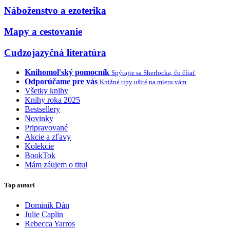
Náboženstvo a ezoterika
Mapy a cestovanie
Cudzojazyčná literatúra
Knihomoľský pomocník
Spýtajte sa Sherlocka, čo čítať
Odporúčame pre vás
Knižné tipy ušité na mieru vám
Všetky knihy
Knihy roka 2025
Bestsellery
Novinky
Pripravované
Akcie a zľavy
Kolekcie
BookTok
Mám záujem o titul
Top autori
Dominik Dán
Julie Caplin
Rebecca Yarros