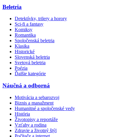
Beletria
Detektívky, trilery a horory
Sci-fi a fantasy
Komiksy
Romantika
Spoločenská beletria
Klasika
Historické
Slovenská beletria
Svetová beletria
Poézia
Ďalšie kategórie
Náučná a odborná
Motivácia a sebarozvoj
Biznis a manažment
Humanitné a spoločenské vedy
História
Životopisy a reportáže
Vzťahy a rodina
Zdravie a životný štýl
Počítače a internet