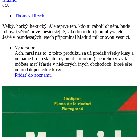
CZ
Thomas Hirsch
Velký, horký, hektický. Ale teprve ten, kdo tu zahoří ohněm, bude
milovat věčně nové město stejně, jako ho milují jeho obyvatelé.
Ještě v osmdesátých letech připomínal Madrid milionovou vesnici...
Vypredané
Ach, mrzí nás to, z tohto produktu sa už predali všetky kusy a
nemáme ho na sklade my ani distribútor :( Teoreticky však
môžete mať šťastie v niektorých iných obchodoch, ktoré ešte
nepredali posledné kusy.
Pridať do zoznamu