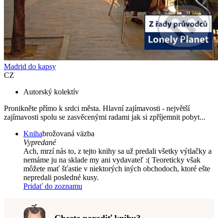
Madrid do kapsy
CZ
Autorský kolektív
Pronikněte přímo k srdci města. Hlavní zajímavosti - největší
zajímavosti spolu se zasvěcenými radami jak si zpříjemnit pobyt...
Kniha
brožovaná väzba
Vypredané
Ach, mrzí nás to, z tejto knihy sa už predali všetky výtlačky a
nemáme ju na sklade my ani vydavateľ :( Teoreticky však
môžete mať šťastie v niektorých iných obchodoch, ktoré ešte
nepredali posledné kusy.
Pridať do zoznamu