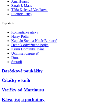
Ana Huang
Sarah J. Maas
Táňa Keleová Vasilková
Lucinda Riley
Top série
Romantické úteky
Harry Potter
Kapitán Stein a Notár Barbarič
Denník odvážneho bojka
Krimi Dominika Dána
Učím sa rozprávať
Duna
Smradi
Darčekové poukážky
Čítačky e-kníh
Vecičky od Martinusu
Káva, čaj a pochutiny