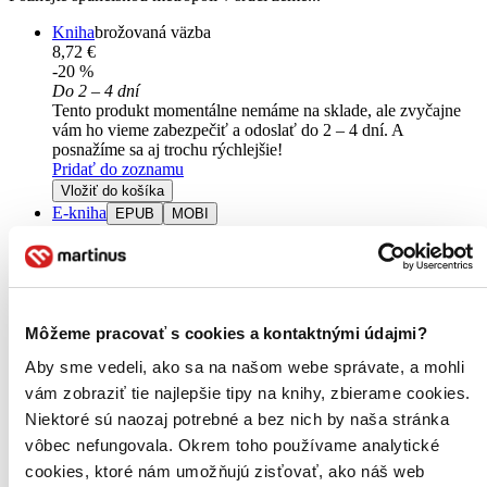
Kniha
brožovaná väzba
8,72 €
-20 %
Do 2 – 4 dní
Tento produkt momentálne nemáme na sklade, ale zvyčajne
vám ho vieme zabezpečiť a odoslať do 2 – 4 dní. A
posnažíme sa aj trochu rýchlejšie!
Pridať do zoznamu
Vložiť do košíka
E-kniha
EPUB
MOBI
6,49 €
Ihneď na stiahnutie
Máte čítačku, tablet alebo mobil? Stiahnite si do nich e-knihu:
budete ju mať hneď a ešte aj ušetríte život stromom. Viac
informácii o e-knihách
nájdete tu
.
Pridať do zoznamu
Môžeme pracovať s cookies a kontaktnými údajmi?
Vložiť do košíka
Aby sme vedeli, ako sa na našom webe správate, a mohli
Čítaná
vám zobraziť tie najlepšie tipy na knihy, zbierame cookies.
mierne opotrebovaná
Túto knihu sme vykúpili cez
Knihovrátok
a je mierne
Niektoré sú naozaj potrebné a bez nich by naša stránka
opotrebovaná.
Na tejto knihe už síce poznať, že ju niekto
vôbec nefungovala. Okrem toho používame analytické
čítal, môže jej chýbať prebal, nie je však poškodená tak, aby
cookies, ktoré nám umožňujú zisťovať, ako náš web
to akokoľvek znižovalo zážitok z jej obsahu. Knihu sme