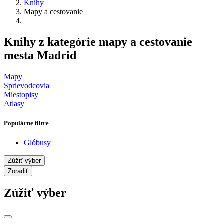
Knihy
Mapy a cestovanie
Knihy z kategórie mapy a cestovanie
mesta Madrid
Mapy
Sprievodcovia
Miestopisy
Atlasy
Populárne filtre
Glóbusy
Zúžiť výber
Zoradiť
Zúžiť výber