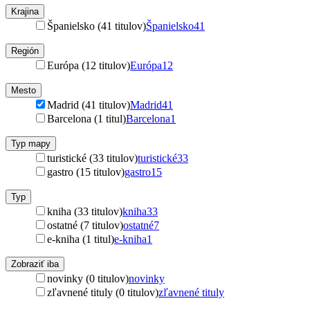
Krajina
Španielsko (41 titulov)
Španielsko
41
Región
Európa (12 titulov)
Európa
12
Mesto
Madrid (41 titulov)
Madrid
41
Barcelona (1 titul)
Barcelona
1
Typ mapy
turistické (33 titulov)
turistické
33
gastro (15 titulov)
gastro
15
Typ
kniha (33 titulov)
kniha
33
ostatné (7 titulov)
ostatné
7
e-kniha (1 titul)
e-kniha
1
Zobraziť iba
novinky (0 titulov)
novinky
zľavnené tituly (0 titulov)
zľavnené tituly