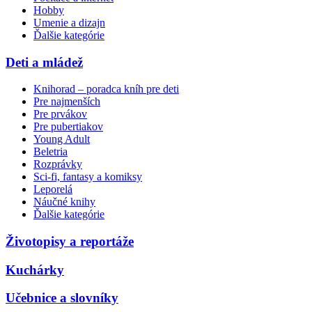
Hobby
Umenie a dizajn
Ďalšie kategórie
Deti a mládež
Knihorad – poradca kníh pre deti
Pre najmenších
Pre prvákov
Pre pubertiakov
Young Adult
Beletria
Rozprávky
Sci-fi, fantasy a komiksy
Leporelá
Náučné knihy
Ďalšie kategórie
Životopisy a reportáže
Kuchárky
Učebnice a slovníky