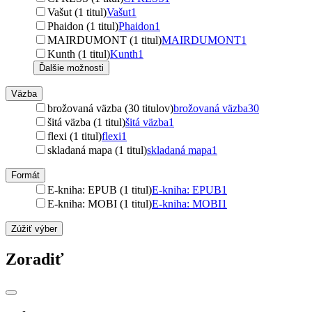
Vašut (1 titul)
Vašut
1
Phaidon (1 titul)
Phaidon
1
MAIRDUMONT (1 titul)
MAIRDUMONT
1
Kunth (1 titul)
Kunth
1
Ďalšie možnosti
Väzba
brožovaná väzba (30 titulov)
brožovaná väzba
30
šitá väzba (1 titul)
šitá väzba
1
flexi (1 titul)
flexi
1
skladaná mapa (1 titul)
skladaná mapa
1
Formát
E-kniha: EPUB (1 titul)
E-kniha: EPUB
1
E-kniha: MOBI (1 titul)
E-kniha: MOBI
1
Zúžiť výber
Zoradiť