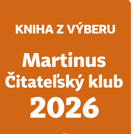
Doručenie
Kníhkupectvá
Knihovrátok
Poukážky
Knižný blog
Kontakt
E-knihy
Audioknihy
Hry
Filmy
Knihy
Doplnky
Vyhľadávanie
Prihlásiť
Vyhľadávanie
Knihy
E-knihy
Audioknihy
Hry
Filmy
Doplnky