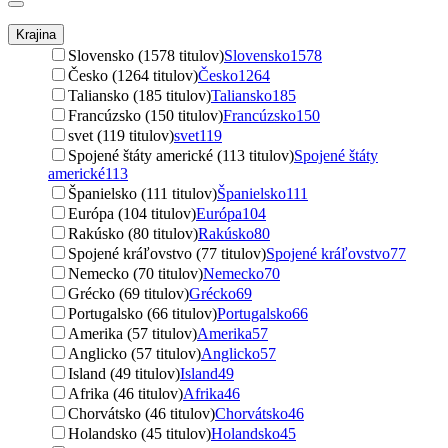
Krajina
Slovensko (1578 titulov)
Slovensko
1578
Česko (1264 titulov)
Česko
1264
Taliansko (185 titulov)
Taliansko
185
Francúzsko (150 titulov)
Francúzsko
150
svet (119 titulov)
svet
119
Spojené štáty americké (113 titulov)
Spojené štáty
americké
113
Španielsko (111 titulov)
Španielsko
111
Európa (104 titulov)
Európa
104
Rakúsko (80 titulov)
Rakúsko
80
Spojené kráľovstvo (77 titulov)
Spojené kráľovstvo
77
Nemecko (70 titulov)
Nemecko
70
Grécko (69 titulov)
Grécko
69
Portugalsko (66 titulov)
Portugalsko
66
Amerika (57 titulov)
Amerika
57
Anglicko (57 titulov)
Anglicko
57
Island (49 titulov)
Island
49
Afrika (46 titulov)
Afrika
46
Chorvátsko (46 titulov)
Chorvátsko
46
Holandsko (45 titulov)
Holandsko
45