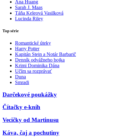
Ana Huang
Sarah J. Maas
Táňa Keleová Vasilková
Lucinda Riley
Top série
Romantické úteky
Harry Potter
Kapitán Stein a Notár Barbarič
Denník odvážneho bojka
Krimi Dominika Dána
Učím sa rozprávať
Duna
Smradi
Darčekové poukážky
Čítačky e-kníh
Vecičky od Martinusu
Káva, čaj a pochutiny