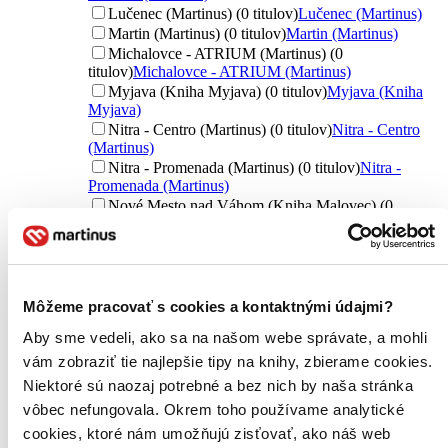
Lučenec (Martinus) (0 titulov)
Lučenec (Martinus)
Martin (Martinus) (0 titulov)
Martin (Martinus)
Michalovce - ATRIUM (Martinus) (0
titulov)
Michalovce - ATRIUM (Martinus)
Myjava (Kniha Myjava) (0 titulov)
Myjava (Kniha
Myjava)
Nitra - Centro (Martinus) (0 titulov)
Nitra - Centro
(Martinus)
Nitra - Promenada (Martinus) (0 titulov)
Nitra -
Promenada (Martinus)
Nové Mesto nad Váhom (Kniha Malovec) (0
titulov)
Nové Mesto nad Váhom (Kniha Malovec)
Poprad (Martinus) (0 titulov)
Poprad (Martinus)
Považská Bystrica (Martinus) (0 titulov)
Považská
Bystrica (Martinus)
Prešov (Martinus) (0 titulov)
Prešov (Martinus)
Môžeme pracovať s cookies a kontaktnými údajmi?
Trebišov (ŠUM) (0 titulov)
Trebišov (ŠUM)
Aby sme vedeli, ako sa na našom webe správate, a mohli
Trenčín (Martinus) (0 titulov)
Trenčín (Martinus)
Trnava (Martinus) (0 titulov)
Trnava (Martinus)
vám zobraziť tie najlepšie tipy na knihy, zbierame cookies.
Turzovka (Kniha Turzovka) (0 titulov)
Turzovka
Niektoré sú naozaj potrebné a bez nich by naša stránka
(Kniha Turzovka)
vôbec nefungovala. Okrem toho používame analytické
Zvolen (Martinus) (0 titulov)
Zvolen (Martinus)
cookies, ktoré nám umožňujú zisťovať, ako náš web
Žilina (Martinus) (0 titulov)
Žilina (Martinus)