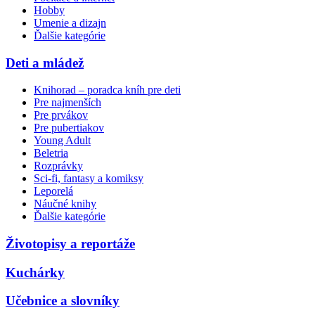
Hobby
Umenie a dizajn
Ďalšie kategórie
Deti a mládež
Knihorad – poradca kníh pre deti
Pre najmenších
Pre prvákov
Pre pubertiakov
Young Adult
Beletria
Rozprávky
Sci-fi, fantasy a komiksy
Leporelá
Náučné knihy
Ďalšie kategórie
Životopisy a reportáže
Kuchárky
Učebnice a slovníky