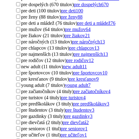
pre dospelých (670 titulov)
pre dospelých
670
pre deti (100 titulov)
pre deti
100
pre ženy (88 titulov)
pre ženy
88
pre deti a mládež (76 titulov)
pre deti a mládež
76
pre mužov (64 titulov)
pre mužov
64
pre žiakov (21 titulov)
pre žiakov
21
pre náročných (13 titulov)
pre náročných
13
pre chlapcov (13 titulov)
pre chlapcov
13
pre najmenších (13 titulov)
pre najmenších
13
pre rodičov (12 titulov)
pre rodičov
12
new adult (11 titulov)
new adult
11
pre športovcov (10 titulov)
pre športovcov
10
pre kresťanov (9 titulov)
pre kresťanov
9
young adult (7 titulov)
young adult
7
pre začiatočníkov (4 tituly)
pre začiatočníkov
4
pre turistov (4 tituly)
pre turistov
4
pre predškolákov (3 tituly)
pre predškolákov
3
pre študentov (3 tituly)
pre študentov
3
pre gazdinky (3 tituly)
pre gazdinky
3
pre dievčatá (2 tituly)
pre dievčatá
2
pre seniorov (1 titul)
pre seniorov
1
pre učiteľov (1 titul)
pre učiteľov
1