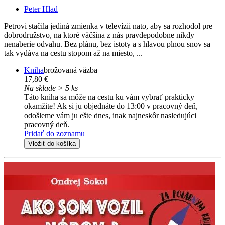
Peter Hlad
Petrovi stačila jediná zmienka v televízii nato, aby sa rozhodol pre
dobrodružstvo, na ktoré väčšina z nás pravdepodobne nikdy
nenaberie odvahu. Bez plánu, bez istoty a s hlavou plnou snov sa
tak vydáva na cestu stopom až na miesto, ...
Kniha
brožovaná väzba
17,80 €
Na sklade > 5 ks
Táto kniha sa môže na cestu ku vám vybrať prakticky
okamžite! Ak si ju objednáte do 13:00 v pracovný deň,
odošleme vám ju ešte dnes, inak najneskôr nasledujúci
pracovný deň.
Pridať do zoznamu
Vložiť do košíka