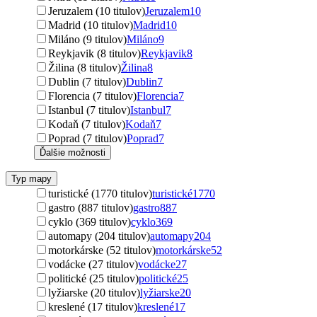
Jeruzalem (10 titulov)
Jeruzalem
10
Madrid (10 titulov)
Madrid
10
Miláno (9 titulov)
Miláno
9
Reykjavik (8 titulov)
Reykjavik
8
Žilina (8 titulov)
Žilina
8
Dublin (7 titulov)
Dublin
7
Florencia (7 titulov)
Florencia
7
Istanbul (7 titulov)
Istanbul
7
Kodaň (7 titulov)
Kodaň
7
Poprad (7 titulov)
Poprad
7
Ďalšie možnosti
Typ mapy
turistické (1770 titulov)
turistické
1770
gastro (887 titulov)
gastro
887
cyklo (369 titulov)
cyklo
369
automapy (204 titulov)
automapy
204
motorkárske (52 titulov)
motorkárske
52
vodácke (27 titulov)
vodácke
27
politické (25 titulov)
politické
25
lyžiarske (20 titulov)
lyžiarske
20
kreslené (17 titulov)
kreslené
17