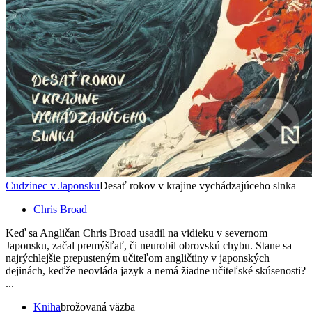
Cudzinec v Japonsku
Desať rokov v krajine vychádzajúceho slnka
Chris Broad
Keď sa Angličan Chris Broad usadil na vidieku v severnom
Japonsku, začal premýšľať, či neurobil obrovskú chybu. Stane sa
najrýchlejšie prepusteným učiteľom angličtiny v japonských
dejinách, keďže neovláda jazyk a nemá žiadne učiteľské skúsenosti?
...
Kniha
brožovaná väzba