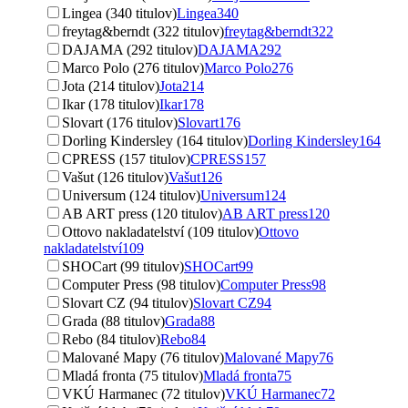
Lingea (340 titulov)
Lingea
340
freytag&berndt (322 titulov)
freytag&berndt
322
DAJAMA (292 titulov)
DAJAMA
292
Marco Polo (276 titulov)
Marco Polo
276
Jota (214 titulov)
Jota
214
Ikar (178 titulov)
Ikar
178
Slovart (176 titulov)
Slovart
176
Dorling Kindersley (164 titulov)
Dorling Kindersley
164
CPRESS (157 titulov)
CPRESS
157
Vašut (126 titulov)
Vašut
126
Universum (124 titulov)
Universum
124
AB ART press (120 titulov)
AB ART press
120
Ottovo nakladatelství (109 titulov)
Ottovo
nakladatelství
109
SHOCart (99 titulov)
SHOCart
99
Computer Press (98 titulov)
Computer Press
98
Slovart CZ (94 titulov)
Slovart CZ
94
Grada (88 titulov)
Grada
88
Rebo (84 titulov)
Rebo
84
Malované Mapy (76 titulov)
Malované Mapy
76
Mladá fronta (75 titulov)
Mladá fronta
75
VKÚ Harmanec (72 titulov)
VKÚ Harmanec
72