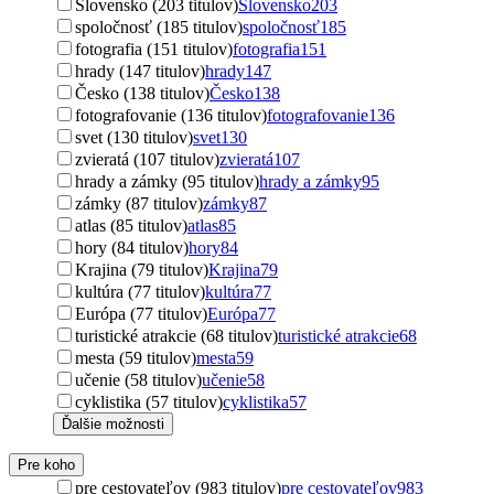
Slovensko (203 titulov)
Slovensko
203
spoločnosť (185 titulov)
spoločnosť
185
fotografia (151 titulov)
fotografia
151
hrady (147 titulov)
hrady
147
Česko (138 titulov)
Česko
138
fotografovanie (136 titulov)
fotografovanie
136
svet (130 titulov)
svet
130
zvieratá (107 titulov)
zvieratá
107
hrady a zámky (95 titulov)
hrady a zámky
95
zámky (87 titulov)
zámky
87
atlas (85 titulov)
atlas
85
hory (84 titulov)
hory
84
Krajina (79 titulov)
Krajina
79
kultúra (77 titulov)
kultúra
77
Európa (77 titulov)
Európa
77
turistické atrakcie (68 titulov)
turistické atrakcie
68
mesta (59 titulov)
mesta
59
učenie (58 titulov)
učenie
58
cyklistika (57 titulov)
cyklistika
57
Ďalšie možnosti
Pre koho
pre cestovateľov (983 titulov)
pre cestovateľov
983