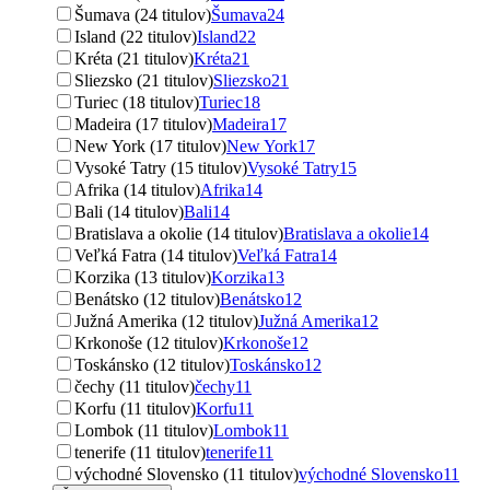
Šumava (24 titulov)
Šumava
24
Island (22 titulov)
Island
22
Kréta (21 titulov)
Kréta
21
Sliezsko (21 titulov)
Sliezsko
21
Turiec (18 titulov)
Turiec
18
Madeira (17 titulov)
Madeira
17
New York (17 titulov)
New York
17
Vysoké Tatry (15 titulov)
Vysoké Tatry
15
Afrika (14 titulov)
Afrika
14
Bali (14 titulov)
Bali
14
Bratislava a okolie (14 titulov)
Bratislava a okolie
14
Veľká Fatra (14 titulov)
Veľká Fatra
14
Korzika (13 titulov)
Korzika
13
Benátsko (12 titulov)
Benátsko
12
Južná Amerika (12 titulov)
Južná Amerika
12
Krkonoše (12 titulov)
Krkonoše
12
Toskánsko (12 titulov)
Toskánsko
12
čechy (11 titulov)
čechy
11
Korfu (11 titulov)
Korfu
11
Lombok (11 titulov)
Lombok
11
tenerife (11 titulov)
tenerife
11
východné Slovensko (11 titulov)
východné Slovensko
11