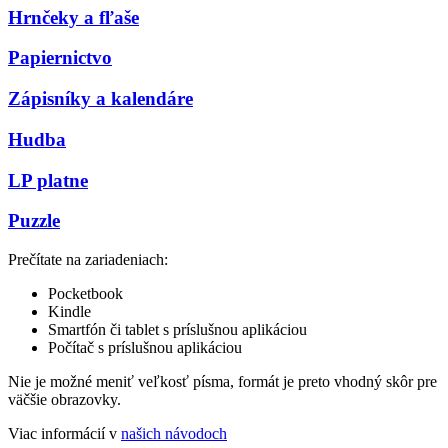
Hrnčeky a fľaše
Papiernictvo
Zápisníky a kalendáre
Hudba
LP platne
Puzzle
Prečítate na zariadeniach:
Pocketbook
Kindle
Smartfón či tablet s príslušnou aplikáciou
Počítač s príslušnou aplikáciou
Nie je možné meniť veľkosť písma, formát je preto vhodný skôr pre
väčšie obrazovky.
Viac informácií v
našich návodoch