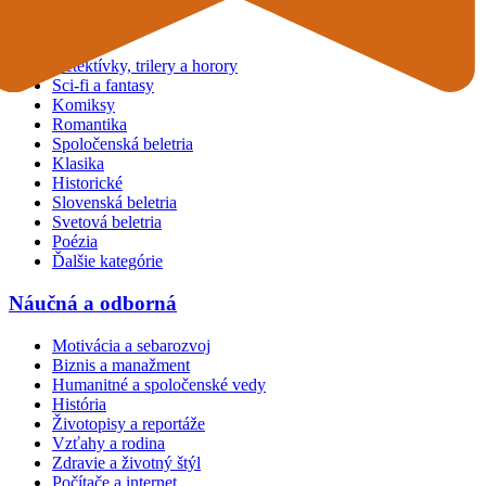
Beletria
Detektívky, trilery a horory
Sci-fi a fantasy
Komiksy
Romantika
Spoločenská beletria
Klasika
Historické
Slovenská beletria
Svetová beletria
Poézia
Ďalšie kategórie
Náučná a odborná
Motivácia a sebarozvoj
Biznis a manažment
Humanitné a spoločenské vedy
História
Životopisy a reportáže
Vzťahy a rodina
Zdravie a životný štýl
Počítače a internet