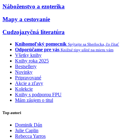
Náboženstvo a ezoterika
Mapy a cestovanie
Cudzojazyčná literatúra
Knihomoľský pomocník
Spýtajte sa Sherlocka, čo čítať
Odporúčame pre vás
Knižné tipy ušité na mieru vám
Všetky knihy
Knihy roka 2025
Bestsellery
Novinky
Pripravované
Akcie a zľavy
Kolekcie
Knihy s podporou FPU
Mám záujem o titul
Top autori
Dominik Dán
Julie Caplin
Rebecca Yarros