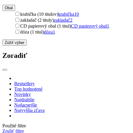
Obal
krabička (10 titulov)
krabička
10
zakladač (2 tituly)
zakladač
2
CD papierový obal (1 titul)
CD papierový obal
1
dóza (1 titul)
dóza
1
Zúžiť výber
Zoradiť
Bestsellery
Top hodnotené
Novinky
Najdrahšie
Najlacnejšie
Najvyššia zľava
Použité filtre
Zrušiť filtre