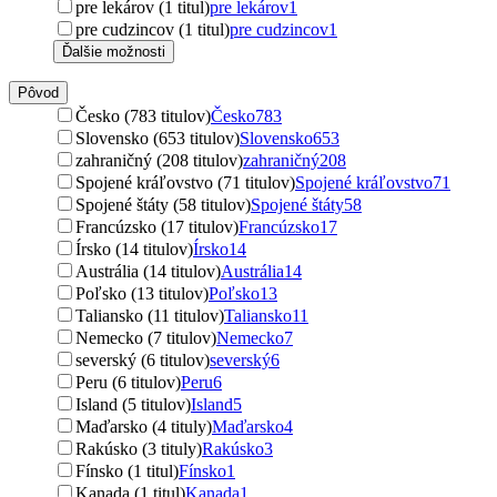
pre lekárov (1 titul)
pre lekárov
1
pre cudzincov (1 titul)
pre cudzincov
1
Ďalšie možnosti
Pôvod
Česko (783 titulov)
Česko
783
Slovensko (653 titulov)
Slovensko
653
zahraničný (208 titulov)
zahraničný
208
Spojené kráľovstvo (71 titulov)
Spojené kráľovstvo
71
Spojené štáty (58 titulov)
Spojené štáty
58
Francúzsko (17 titulov)
Francúzsko
17
Írsko (14 titulov)
Írsko
14
Austrália (14 titulov)
Austrália
14
Poľsko (13 titulov)
Poľsko
13
Taliansko (11 titulov)
Taliansko
11
Nemecko (7 titulov)
Nemecko
7
severský (6 titulov)
severský
6
Peru (6 titulov)
Peru
6
Island (5 titulov)
Island
5
Maďarsko (4 tituly)
Maďarsko
4
Rakúsko (3 tituly)
Rakúsko
3
Fínsko (1 titul)
Fínsko
1
Kanada (1 titul)
Kanada
1