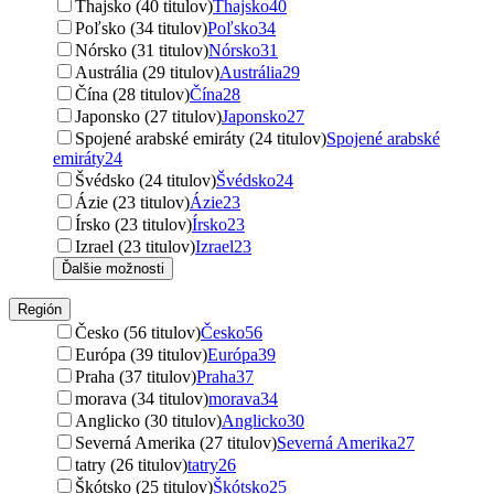
Thajsko (40 titulov)
Thajsko
40
Poľsko (34 titulov)
Poľsko
34
Nórsko (31 titulov)
Nórsko
31
Austrália (29 titulov)
Austrália
29
Čína (28 titulov)
Čína
28
Japonsko (27 titulov)
Japonsko
27
Spojené arabské emiráty (24 titulov)
Spojené arabské
emiráty
24
Švédsko (24 titulov)
Švédsko
24
Ázie (23 titulov)
Ázie
23
Írsko (23 titulov)
Írsko
23
Izrael (23 titulov)
Izrael
23
Ďalšie možnosti
Región
Česko (56 titulov)
Česko
56
Európa (39 titulov)
Európa
39
Praha (37 titulov)
Praha
37
morava (34 titulov)
morava
34
Anglicko (30 titulov)
Anglicko
30
Severná Amerika (27 titulov)
Severná Amerika
27
tatry (26 titulov)
tatry
26
Škótsko (25 titulov)
Škótsko
25