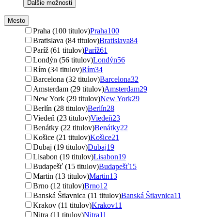
Ďalšie možnosti
Mesto
Praha (100 titulov)
Praha
100
Bratislava (84 titulov)
Bratislava
84
Paríž (61 titulov)
Paríž
61
Londýn (56 titulov)
Londýn
56
Rím (34 titulov)
Rím
34
Barcelona (32 titulov)
Barcelona
32
Amsterdam (29 titulov)
Amsterdam
29
New York (29 titulov)
New York
29
Berlín (28 titulov)
Berlín
28
Viedeň (23 titulov)
Viedeň
23
Benátky (22 titulov)
Benátky
22
Košice (21 titulov)
Košice
21
Dubaj (19 titulov)
Dubaj
19
Lisabon (19 titulov)
Lisabon
19
Budapešť (15 titulov)
Budapešť
15
Martin (13 titulov)
Martin
13
Brno (12 titulov)
Brno
12
Banská Štiavnica (11 titulov)
Banská Štiavnica
11
Krakov (11 titulov)
Krakov
11
Nitra (11 titulov)
Nitra
11