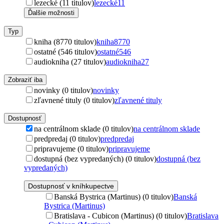
lezecké (11 titulov)
lezecké
11
Ďalšie možnosti
Typ
kniha (8770 titulov)
kniha
8770
ostatné (546 titulov)
ostatné
546
audiokniha (27 titulov)
audiokniha
27
Zobraziť iba
novinky (0 titulov)
novinky
zľavnené tituly (0 titulov)
zľavnené tituly
Dostupnosť
na centrálnom sklade (0 titulov)
na centrálnom sklade
predpredaj (0 titulov)
predpredaj
pripravujeme (0 titulov)
pripravujeme
dostupná (bez vypredaných) (0 titulov)
dostupná (bez
vypredaných)
Dostupnosť v kníhkupectve
Banská Bystrica (Martinus) (0 titulov)
Banská
Bystrica (Martinus)
Bratislava - Cubicon (Martinus) (0 titulov)
Bratislava