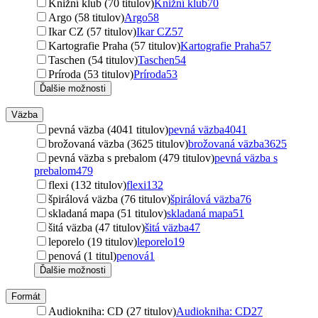
Knižní klub (70 titulov)
Knižní klub
70
Argo (58 titulov)
Argo
58
Ikar CZ (57 titulov)
Ikar CZ
57
Kartografie Praha (57 titulov)
Kartografie Praha
57
Taschen (54 titulov)
Taschen
54
Príroda (53 titulov)
Príroda
53
Ďalšie možnosti
Väzba
pevná väzba (4041 titulov)
pevná väzba
4041
brožovaná väzba (3625 titulov)
brožovaná väzba
3625
pevná väzba s prebalom (479 titulov)
pevná väzba s
prebalom
479
flexi (132 titulov)
flexi
132
špirálová väzba (76 titulov)
špirálová väzba
76
skladaná mapa (51 titulov)
skladaná mapa
51
šitá väzba (47 titulov)
šitá väzba
47
leporelo (19 titulov)
leporelo
19
penová (1 titul)
penová
1
Ďalšie možnosti
Formát
Audiokniha: CD (27 titulov)
Audiokniha: CD
27