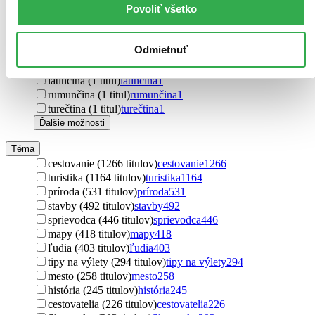
Povoliť všetko
čínština (8 titulov)
čínština
8
portugalčina (7 titulov)
portugalčina
7
kórejčina (5 titulov)
kórejčina
5
Odmietnuť
japončina (2 tituly)
japončina
2
holandčina (1 titul)
holandčina
1
latinčina (1 titul)
latinčina
1
rumunčina (1 titul)
rumunčina
1
turečtina (1 titul)
turečtina
1
Ďalšie možnosti
Téma
cestovanie (1266 titulov)
cestovanie
1266
turistika (1164 titulov)
turistika
1164
príroda (531 titulov)
príroda
531
stavby (492 titulov)
stavby
492
sprievodca (446 titulov)
sprievodca
446
mapy (418 titulov)
mapy
418
ľudia (403 titulov)
ľudia
403
tipy na výlety (294 titulov)
tipy na výlety
294
mesto (258 titulov)
mesto
258
história (245 titulov)
história
245
cestovatelia (226 titulov)
cestovatelia
226