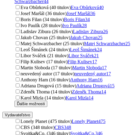
Schwarzbacher
44
Eva Obůrková (40 titulov)
Eva Obůrková
40
Josef Maršál (36 titulov)
Josef Maršál
36
Boris Filan (34 titulov)
Boris Filan
34
Ivo Paulík (28 titulov)
Ivo Paulík
28
Ladislav Zibura (26 titulov)
Ladislav Zibura
26
Jakub Chovan (25 titulov)
Jakub Chovan
25
Matej Schwarzbacher (25 titulov)
Matej Schwarzbacher
25
Leoš Šimánek (24 titulov)
Leoš Šimánek
24
Libor Sváček (21 titulov)
Libor Sváček
21
Filip Kulisev (17 titulov)
Filip Kulisev
17
Martin Sloboda (17 titulov)
Martin Sloboda
17
neuvedený autor (17 titulov)
neuvedený autor
17
Anthony Ham (16 titulov)
Anthony Ham
16
Adriana Drugová (15 titulov)
Adriana Drugová
15
Zdeněk Thoma (14 titulov)
Zdeněk Thoma
14
Karol Mizla (14 titulov)
Karol Mizla
14
Ďalšie možnosti
Vydavateľstvo
Lonely Planet (475 titulov)
Lonely Planet
475
CBS (348 titulov)
CBS
348
Svojtka&Co. (346 titulov)
Svojtka&Co.
346