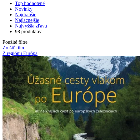
Top hodnotené
Novinky
Najdrahšie
Najlacnejšie
Najvyššia zľava
98 produktov
Použité filtre
Zrušiť filtre
Z regiónu Európa