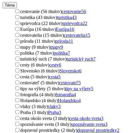
Téma
cestovanie (56 titulov)
cestovanie
56
turistika (43 titulov)
turistika
43
sprievodca (22 titulov)
sprievodca
22
Európa (16 titulov)
Európa
16
cestovatelia (15 titulov)
cestovatelia
15
príroda (11 titulov)
príroda
11
mapy (9 titulov)
mapy
9
politika (7 titulov)
politika
7
turistický ruch (7 titulov)
turistický ruch
7
cesty (6 titulov)
cesty
6
Slovensko (6 titulov)
Slovensko
6
cesta (5 titulov)
cesta
5
cestovateľ (5 titulov)
cestovateľ
5
tipy na výlety (5 titulov)
tipy na výlety
5
fotografia (4 tituly)
fotografia
4
Holandsko (4 tituly)
Holandsko
4
vlaky (3 tituly)
vlaky
3
Praha (3 tituly)
Praha
3
cesta okolo sveta (3 tituly)
cesta okolo sveta
3
spoznávanie sveta (3 tituly)
spoznávanie sveta
3
dopravné prostriedky (2 tituly)
dopravné prostriedky
2