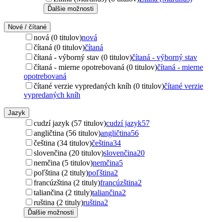
Ďalšie možnosti
Nové / čítané
nová (0 titulov)
nová
čítaná (0 titulov)
čítaná
čítaná - výborný stav (0 titulov)
čítaná - výborný stav
čítaná - mierne opotrebovaná (0 titulov)
čítaná - mierne
opotrebovaná
čítané verzie vypredaných kníh (0 titulov)
čítané verzie
vypredaných kníh
Jazyk
cudzí jazyk (57 titulov)
cudzí jazyk
57
angličtina (56 titulov)
angličtina
56
čeština (34 titulov)
čeština
34
slovenčina (20 titulov)
slovenčina
20
nemčina (5 titulov)
nemčina
5
poľština (2 tituly)
poľština
2
francúzština (2 tituly)
francúzština
2
taliančina (2 tituly)
taliančina
2
ruština (2 tituly)
ruština
2
Ďalšie možnosti