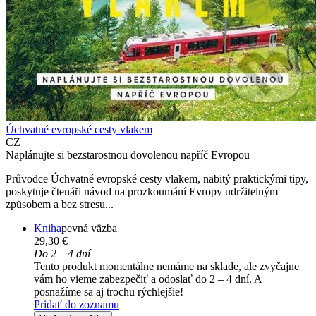
Úchvatné evropské cesty vlakem
CZ
Naplánujte si bezstarostnou dovolenou napříč Evropou
Průvodce Úchvatné evropské cesty vlakem, nabitý praktickými tipy,
poskytuje čtenáři návod na prozkoumání Evropy udržitelným
způsobem a bez stresu...
Kniha
pevná väzba
29,30 €
Do 2 – 4 dní
Tento produkt momentálne nemáme na sklade, ale zvyčajne
vám ho vieme zabezpečiť a odoslať do 2 – 4 dní. A
posnažíme sa aj trochu rýchlejšie!
Pridať do zoznamu