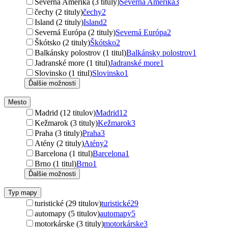
Severná Amerika (3 tituly)
Severná Amerika
3
čechy (2 tituly)
čechy
2
Island (2 tituly)
Island
2
Severná Európa (2 tituly)
Severná Európa
2
Škótsko (2 tituly)
Škótsko
2
Balkánsky polostrov (1 titul)
Balkánsky polostrov
1
Jadranské more (1 titul)
Jadranské more
1
Slovinsko (1 titul)
Slovinsko
1
Ďalšie možnosti
Mesto
Madrid (12 titulov)
Madrid
12
Kežmarok (3 tituly)
Kežmarok
3
Praha (3 tituly)
Praha
3
Atény (2 tituly)
Atény
2
Barcelona (1 titul)
Barcelona
1
Brno (1 titul)
Brno
1
Ďalšie možnosti
Typ mapy
turistické (29 titulov)
turistické
29
automapy (5 titulov)
automapy
5
motorkárske (3 tituly)
motorkárske
3