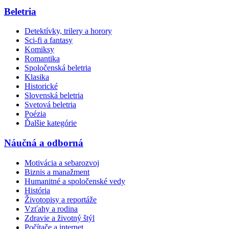
Beletria
Detektívky, trilery a horory
Sci-fi a fantasy
Komiksy
Romantika
Spoločenská beletria
Klasika
Historické
Slovenská beletria
Svetová beletria
Poézia
Ďalšie kategórie
Náučná a odborná
Motivácia a sebarozvoj
Biznis a manažment
Humanitné a spoločenské vedy
História
Životopisy a reportáže
Vzťahy a rodina
Zdravie a životný štýl
Počítače a internet