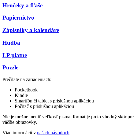
Hrnčeky a fľaše
Papiernictvo
Zápisníky a kalendáre
Hudba
LP platne
Puzzle
Prečítate na zariadeniach:
Pocketbook
Kindle
Smartfón či tablet s príslušnou aplikáciou
Počítač s príslušnou aplikáciou
Nie je možné meniť veľkosť písma, formát je preto vhodný skôr pre
väčšie obrazovky.
Viac informácií v
našich návodoch