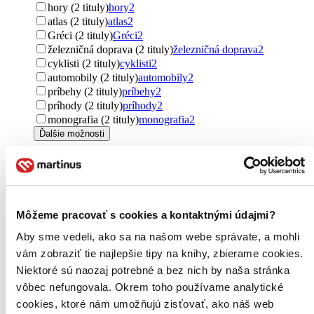
hory (2 tituly)
hory
2
atlas (2 tituly)
atlas
2
Gréci (2 tituly)
Gréci
2
železničná doprava (2 tituly)
železničná doprava
2
cyklisti (2 tituly)
cyklisti
2
automobily (2 tituly)
automobily
2
príbehy (2 tituly)
príbehy
2
príhody (2 tituly)
príhody
2
monografia (2 tituly)
monografia
2
Ďalšie možnosti
Pre koho
pre cestovateľov (55 titulov)
pre cestovateľov
55
pre dospelých (22 titulov)
pre dospelých
22
pre náročných (3 tituly)
pre náročných
3
Môžeme pracovať s cookies a kontaktnými údajmi?
pre cudzincov (2 tituly)
pre cudzincov
2
pre rodičov (2 tituly)
pre rodičov
2
Aby sme vedeli, ako sa na našom webe správate, a mohli
Ďalšie možnosti
vám zobraziť tie najlepšie tipy na knihy, zbierame cookies.
Niektoré sú naozaj potrebné a bez nich by naša stránka
Pôvod
Slovensko (17 titulov)
Slovensko
17
vôbec nefungovala. Okrem toho používame analytické
Česko (16 titulov)
Česko
16
cookies, ktoré nám umožňujú zisťovať, ako náš web
zahraničný (4 tituly)
zahraničný
4