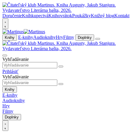
Doručenie
Kníhkupectvá
Knihovrátok
Poukážky
Knižný blog
Kontakt
E-knihy
Audioknihy
Hry
Filmy
Knihy
Doplnky
Vyhľadávanie
Prihlásiť
Vyhľadávanie
Knihy
E-knihy
Audioknihy
Hry
Filmy
Doplnky