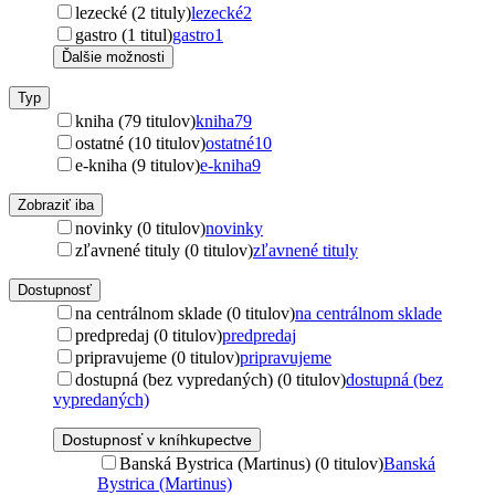
lezecké (2 tituly)
lezecké
2
gastro (1 titul)
gastro
1
Ďalšie možnosti
Typ
kniha (79 titulov)
kniha
79
ostatné (10 titulov)
ostatné
10
e-kniha (9 titulov)
e-kniha
9
Zobraziť iba
novinky (0 titulov)
novinky
zľavnené tituly (0 titulov)
zľavnené tituly
Dostupnosť
na centrálnom sklade (0 titulov)
na centrálnom sklade
predpredaj (0 titulov)
predpredaj
pripravujeme (0 titulov)
pripravujeme
dostupná (bez vypredaných) (0 titulov)
dostupná (bez
vypredaných)
Dostupnosť v kníhkupectve
Banská Bystrica (Martinus) (0 titulov)
Banská
Bystrica (Martinus)