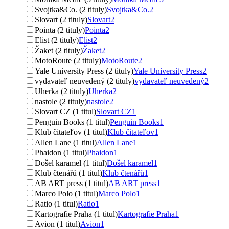
Svojtka&Co. (2 tituly)
Svojtka&Co.
2
Slovart (2 tituly)
Slovart
2
Pointa (2 tituly)
Pointa
2
Elist (2 tituly)
Elist
2
Žaket (2 tituly)
Žaket
2
MotoRoute (2 tituly)
MotoRoute
2
Yale University Press (2 tituly)
Yale University Press
2
vydavateľ neuvedený (2 tituly)
vydavateľ neuvedený
2
Uherka (2 tituly)
Uherka
2
nastole (2 tituly)
nastole
2
Slovart CZ (1 titul)
Slovart CZ
1
Penguin Books (1 titul)
Penguin Books
1
Klub čitateľov (1 titul)
Klub čitateľov
1
Allen Lane (1 titul)
Allen Lane
1
Phaidon (1 titul)
Phaidon
1
Došel karamel (1 titul)
Došel karamel
1
Klub čtenářů (1 titul)
Klub čtenářů
1
AB ART press (1 titul)
AB ART press
1
Marco Polo (1 titul)
Marco Polo
1
Ratio (1 titul)
Ratio
1
Kartografie Praha (1 titul)
Kartografie Praha
1
Avion (1 titul)
Avion
1