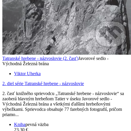
Tatranské hrebene - názvoslovie (2. časť)
Javorové sedlo -
Východná Železná brána
Viktor Uherka
2. diel série
Tatranské hrebene - názvoslovie
2. časť knižného sprievodcu „Tatranské hrebene - názvoslovie“ sa
zaoberá hlavným hrebeňom Tatier v úseku Javorové sedlo -
Východná Železná brána a všetkými ďalšími hrebeňovými
výbežkami. Sprievodca obsahuje 77 farebných fotografií, pričom
priamo...
Kniha
pevná väzba
23,30 €