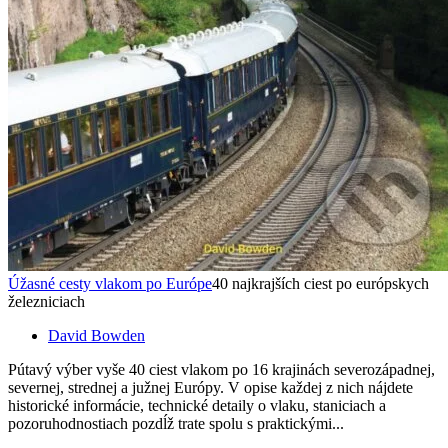
Úžasné cesty vlakom po Európe
40 najkrajších ciest po európskych
železniciach
David Bowden
Pútavý výber vyše 40 ciest vlakom po 16 krajinách severozápadnej,
severnej, strednej a južnej Európy. V opise každej z nich nájdete
historické informácie, technické detaily o vlaku, staniciach a
pozoruhodnostiach pozdĺž trate spolu s praktickými...