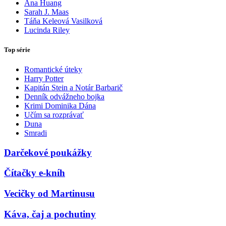
Ana Huang
Sarah J. Maas
Táňa Keleová Vasilková
Lucinda Riley
Top série
Romantické úteky
Harry Potter
Kapitán Stein a Notár Barbarič
Denník odvážneho bojka
Krimi Dominika Dána
Učím sa rozprávať
Duna
Smradi
Darčekové poukážky
Čítačky e-kníh
Vecičky od Martinusu
Káva, čaj a pochutiny