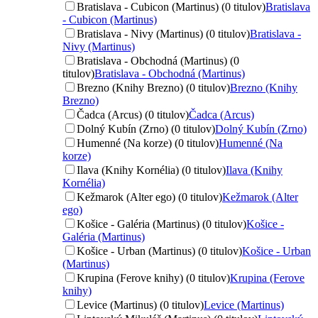
Bratislava - Cubicon (Martinus) (0 titulov)
Bratislava
- Cubicon (Martinus)
Bratislava - Nivy (Martinus) (0 titulov)
Bratislava -
Nivy (Martinus)
Bratislava - Obchodná (Martinus) (0
titulov)
Bratislava - Obchodná (Martinus)
Brezno (Knihy Brezno) (0 titulov)
Brezno (Knihy
Brezno)
Čadca (Arcus) (0 titulov)
Čadca (Arcus)
Dolný Kubín (Zrno) (0 titulov)
Dolný Kubín (Zrno)
Humenné (Na korze) (0 titulov)
Humenné (Na
korze)
Ilava (Knihy Kornélia) (0 titulov)
Ilava (Knihy
Kornélia)
Kežmarok (Alter ego) (0 titulov)
Kežmarok (Alter
ego)
Košice - Galéria (Martinus) (0 titulov)
Košice -
Galéria (Martinus)
Košice - Urban (Martinus) (0 titulov)
Košice - Urban
(Martinus)
Krupina (Ferove knihy) (0 titulov)
Krupina (Ferove
knihy)
Levice (Martinus) (0 titulov)
Levice (Martinus)