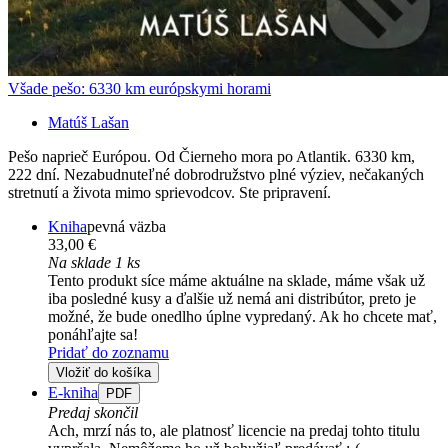
Všade pešo: 6330 km európskymi horami
Matúš Lašan
Pešo naprieč Európou. Od Čierneho mora po Atlantik. 6330 km,
222 dní. Nezabudnuteľné dobrodružstvo plné výziev, nečakaných
stretnutí a života mimo sprievodcov. Ste pripravení.
Kniha
pevná väzba
33,00 €
Na sklade 1 ks
Tento produkt síce máme aktuálne na sklade, máme však už
iba posledné kusy a ďalšie už nemá ani distribútor, preto je
možné, že bude onedlho úplne vypredaný. Ak ho chcete mať,
ponáhľajte sa!
Pridať do zoznamu
Vložiť do košíka
E-kniha
PDF
Predaj skončil
Ach, mrzí nás to, ale platnosť licencie na predaj tohto titulu