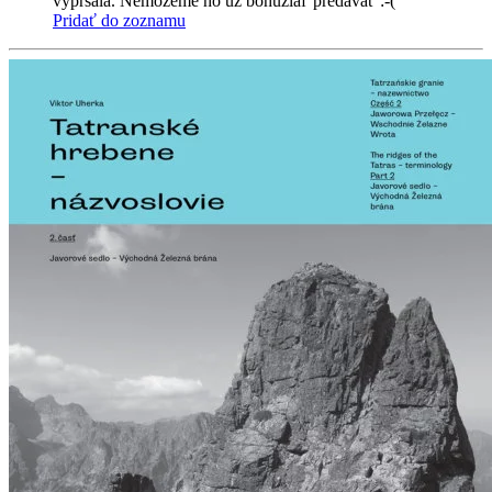
vypršala. Nemôžeme ho už bohužiaľ predávať :-(
Pridať do zoznamu