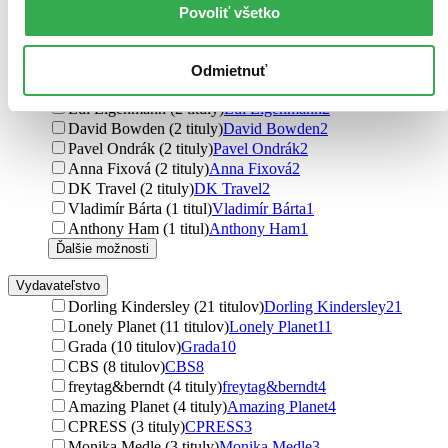
Vladimír Kunc (2 tituly)
Vladimír Kunc
2
Povoliť všetko
Ardito Stefano (2 tituly)
Ardito Stefano
2
Viktor Uherka (2 tituly)
Viktor Uherka
2
Matúš Lašan (2 tituly)
Matúš Lašan
2
Odmietnuť
Stephanie Rickenbacher (2 tituly)
Stephanie Rickenbacher
2
Lui Eigenmann (2 tituly)
Lui Eigenmann
2
David Bowden (2 tituly)
David Bowden
2
Pavel Ondrák (2 tituly)
Pavel Ondrák
2
Anna Fixová (2 tituly)
Anna Fixová
2
DK Travel (2 tituly)
DK Travel
2
Vladimír Bárta (1 titul)
Vladimír Bárta
1
Anthony Ham (1 titul)
Anthony Ham
1
Ďalšie možnosti
Vydavateľstvo
Dorling Kindersley (21 titulov)
Dorling Kindersley
21
Lonely Planet (11 titulov)
Lonely Planet
11
Grada (10 titulov)
Grada
10
CBS (8 titulov)
CBS
8
freytag&berndt (4 tituly)
freytag&berndt
4
Amazing Planet (4 tituly)
Amazing Planet
4
CPRESS (3 tituly)
CPRESS
3
Monika Medle (3 tituly)
Monika Medle
3