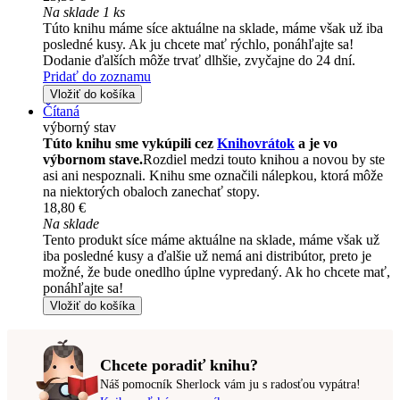
Na sklade 1 ks
Túto knihu máme síce aktuálne na sklade, máme však už iba
posledné kusy. Ak ju chcete mať rýchlo, ponáhľajte sa!
Dodanie ďalších môže trvať dlhšie, zvyčajne do 24 dní.
Pridať do zoznamu
Vložiť do košíka
Čítaná
výborný stav
Túto knihu sme vykúpili cez
Knihovrátok
a je vo
výbornom stave.
Rozdiel medzi touto knihou a novou by ste
asi ani nespoznali. Knihu sme označili nálepkou, ktorá môže
na niektorých obaloch zanechať stopy.
18,80 €
Na sklade
Tento produkt síce máme aktuálne na sklade, máme však už
iba posledné kusy a ďalšie už nemá ani distribútor, preto je
možné, že bude onedlho úplne vypredaný. Ak ho chcete mať,
ponáhľajte sa!
Vložiť do košíka
Chcete poradiť knihu?
Náš pomocník Sherlock vám ju s radosťou vypátra!