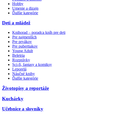
Hobby
Umenie a dizajn
Ďalšie kategórie
Deti a mládež
Knihorad – poradca kníh pre deti
Pre najmenších
Pre prvákov
Pre pubertiakov
Young Adult
Beletria
Rozprávky
Sci-fi, fantasy a komiksy
Leporelá
Náučné knihy
Ďalšie kategórie
Životopisy a reportáže
Kuchárky
Učebnice a slovníky