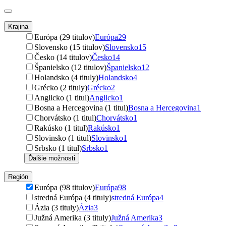
Krajina
Európa (29 titulov)
Európa
29
Slovensko (15 titulov)
Slovensko
15
Česko (14 titulov)
Česko
14
Španielsko (12 titulov)
Španielsko
12
Holandsko (4 tituly)
Holandsko
4
Grécko (2 tituly)
Grécko
2
Anglicko (1 titul)
Anglicko
1
Bosna a Hercegovina (1 titul)
Bosna a Hercegovina
1
Chorvátsko (1 titul)
Chorvátsko
1
Rakúsko (1 titul)
Rakúsko
1
Slovinsko (1 titul)
Slovinsko
1
Srbsko (1 titul)
Srbsko
1
Ďalšie možnosti
Región
Európa (98 titulov)
Európa
98
stredná Európa (4 tituly)
stredná Európa
4
Ázia (3 tituly)
Ázia
3
Južná Amerika (3 tituly)
Južná Amerika
3