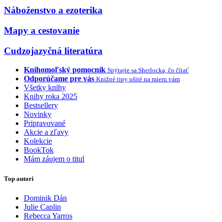
Náboženstvo a ezoterika
Mapy a cestovanie
Cudzojazyčná literatúra
Knihomoľský pomocník
Spýtajte sa Sherlocka, čo čítať
Odporúčame pre vás
Knižné tipy ušité na mieru vám
Všetky knihy
Knihy roka 2025
Bestsellery
Novinky
Pripravované
Akcie a zľavy
Kolekcie
BookTok
Mám záujem o titul
Top autori
Dominik Dán
Julie Caplin
Rebecca Yarros