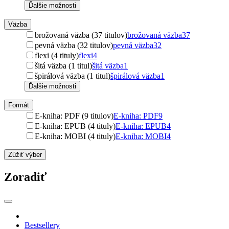
Ďalšie možnosti
Väzba
brožovaná väzba (37 titulov)
brožovaná väzba
37
pevná väzba (32 titulov)
pevná väzba
32
flexi (4 tituly)
flexi
4
šitá väzba (1 titul)
šitá väzba
1
špirálová väzba (1 titul)
špirálová väzba
1
Ďalšie možnosti
Formát
E-kniha: PDF (9 titulov)
E-kniha: PDF
9
E-kniha: EPUB (4 tituly)
E-kniha: EPUB
4
E-kniha: MOBI (4 tituly)
E-kniha: MOBI
4
Zúžiť výber
Zoradiť
Bestsellery