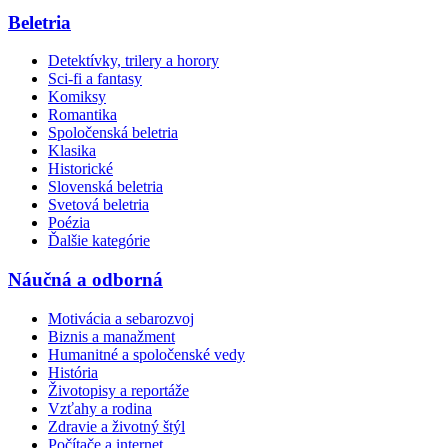
Beletria
Detektívky, trilery a horory
Sci-fi a fantasy
Komiksy
Romantika
Spoločenská beletria
Klasika
Historické
Slovenská beletria
Svetová beletria
Poézia
Ďalšie kategórie
Náučná a odborná
Motivácia a sebarozvoj
Biznis a manažment
Humanitné a spoločenské vedy
História
Životopisy a reportáže
Vzťahy a rodina
Zdravie a životný štýl
Počítače a internet