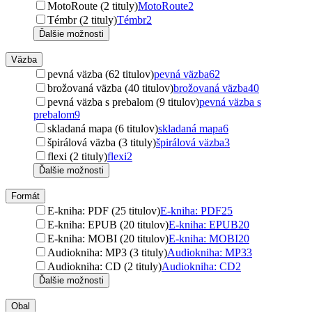
MotoRoute (2 tituly)
MotoRoute
2
Témbr (2 tituly)
Témbr
2
Ďalšie možnosti
Väzba
pevná väzba (62 titulov)
pevná väzba
62
brožovaná väzba (40 titulov)
brožovaná väzba
40
pevná väzba s prebalom (9 titulov)
pevná väzba s
prebalom
9
skladaná mapa (6 titulov)
skladaná mapa
6
špirálová väzba (3 tituly)
špirálová väzba
3
flexi (2 tituly)
flexi
2
Ďalšie možnosti
Formát
E-kniha: PDF (25 titulov)
E-kniha: PDF
25
E-kniha: EPUB (20 titulov)
E-kniha: EPUB
20
E-kniha: MOBI (20 titulov)
E-kniha: MOBI
20
Audiokniha: MP3 (3 tituly)
Audiokniha: MP3
3
Audiokniha: CD (2 tituly)
Audiokniha: CD
2
Ďalšie možnosti
Obal