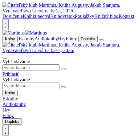
Doručenie
Kníhkupectvá
Knihovrátok
Poukážky
Knižný blog
Kontakt
E-knihy
Audioknihy
Hry
Filmy
Knihy
Doplnky
Vyhľadávanie
Prihlásiť
Vyhľadávanie
Knihy
E-knihy
Audioknihy
Hry
Filmy
Doplnky