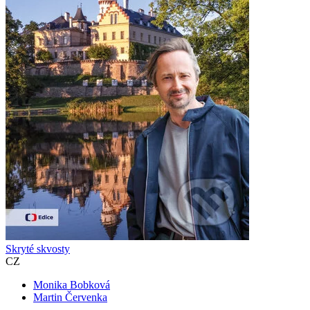
Skryté skvosty
CZ
Monika Bobková
Martin Červenka