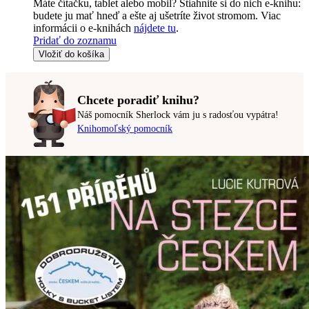
Máte čítačku, tablet alebo mobil? Stiahnite si do nich e-knihu:
budete ju mať hneď a ešte aj ušetríte život stromom. Viac
informácii o e-knihách
nájdete tu
.
Pridať do zoznamu
Vložiť do košíka
Chcete poradiť knihu?
Náš pomocník Sherlock vám ju s radosťou vypátra!
Knihomoľský pomocník