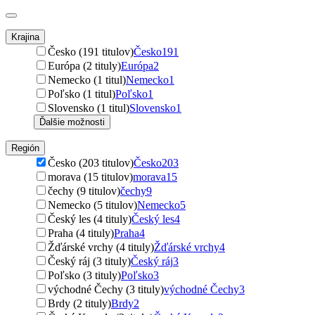
Krajina
Česko (191 titulov)
Česko
191
Európa (2 tituly)
Európa
2
Nemecko (1 titul)
Nemecko
1
Poľsko (1 titul)
Poľsko
1
Slovensko (1 titul)
Slovensko
1
Ďalšie možnosti
Región
Česko (203 titulov)
Česko
203
morava (15 titulov)
morava
15
čechy (9 titulov)
čechy
9
Nemecko (5 titulov)
Nemecko
5
Český les (4 tituly)
Český les
4
Praha (4 tituly)
Praha
4
Žďárské vrchy (4 tituly)
Žďárské vrchy
4
Český ráj (3 tituly)
Český ráj
3
Poľsko (3 tituly)
Poľsko
3
východné Čechy (3 tituly)
východné Čechy
3
Brdy (2 tituly)
Brdy
2