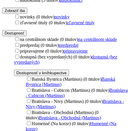
audiokniha (5 titulov)
audiokniha
5
Zobraziť iba
novinky (0 titulov)
novinky
zľavnené tituly (0 titulov)
zľavnené tituly
Dostupnosť
na centrálnom sklade (0 titulov)
na centrálnom sklade
predpredaj (0 titulov)
predpredaj
pripravujeme (0 titulov)
pripravujeme
dostupná (bez vypredaných) (0 titulov)
dostupná (bez
vypredaných)
Dostupnosť v kníhkupectve
Banská Bystrica (Martinus) (0 titulov)
Banská
Bystrica (Martinus)
Bratislava - Cubicon (Martinus) (0 titulov)
Bratislava
- Cubicon (Martinus)
Bratislava - Nivy (Martinus) (0 titulov)
Bratislava -
Nivy (Martinus)
Bratislava - Obchodná (Martinus) (0
titulov)
Bratislava - Obchodná (Martinus)
Humenné (Na korze) (0 titulov)
Humenné (Na
korze)