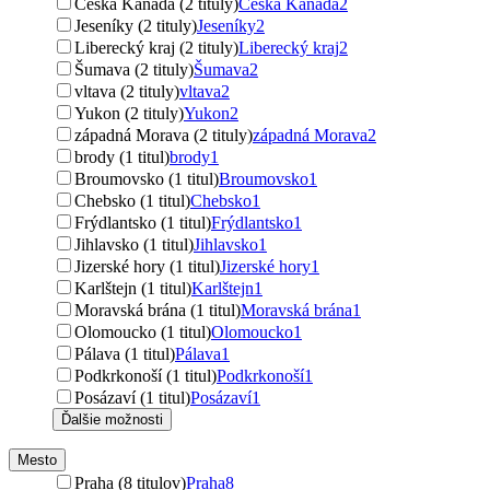
Česká Kanada (2 tituly)
Česká Kanada
2
Jeseníky (2 tituly)
Jeseníky
2
Liberecký kraj (2 tituly)
Liberecký kraj
2
Šumava (2 tituly)
Šumava
2
vltava (2 tituly)
vltava
2
Yukon (2 tituly)
Yukon
2
západná Morava (2 tituly)
západná Morava
2
brody (1 titul)
brody
1
Broumovsko (1 titul)
Broumovsko
1
Chebsko (1 titul)
Chebsko
1
Frýdlantsko (1 titul)
Frýdlantsko
1
Jihlavsko (1 titul)
Jihlavsko
1
Jizerské hory (1 titul)
Jizerské hory
1
Karlštejn (1 titul)
Karlštejn
1
Moravská brána (1 titul)
Moravská brána
1
Olomoucko (1 titul)
Olomoucko
1
Pálava (1 titul)
Pálava
1
Podkrkonoší (1 titul)
Podkrkonoší
1
Posázaví (1 titul)
Posázaví
1
Ďalšie možnosti
Mesto
Praha (8 titulov)
Praha
8