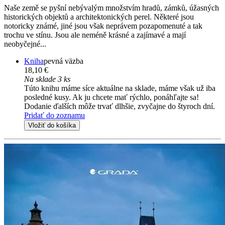
Naše země se pyšní nebývalým množstvím hradů, zámků, úžasných
historických objektů a architektonických perel. Některé jsou
notoricky známé, jiné jsou však neprávem pozapomenuté a tak
trochu ve stínu. Jsou ale neméně krásné a zajímavé a mají
neobyčejné...
Kniha
pevná väzba
18,10 €
Na sklade 3 ks
Túto knihu máme síce aktuálne na sklade, máme však už iba
posledné kusy. Ak ju chcete mať rýchlo, ponáhľajte sa!
Dodanie ďalších môže trvať dlhšie, zvyčajne do štyroch dní.
Pridať do zoznamu
Vložiť do košíka