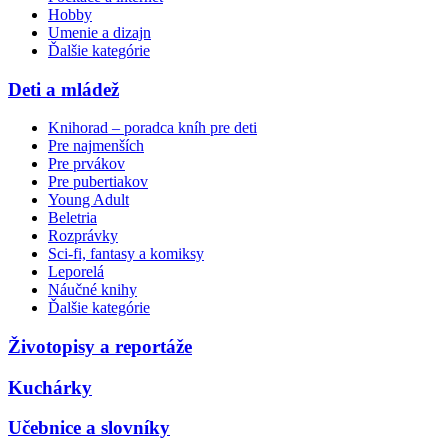
Hobby
Umenie a dizajn
Ďalšie kategórie
Deti a mládež
Knihorad – poradca kníh pre deti
Pre najmenších
Pre prvákov
Pre pubertiakov
Young Adult
Beletria
Rozprávky
Sci-fi, fantasy a komiksy
Leporelá
Náučné knihy
Ďalšie kategórie
Životopisy a reportáže
Kuchárky
Učebnice a slovníky