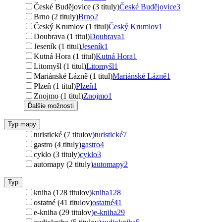
České Budějovice (3 tituly)
České Budějovice
3
Brno (2 tituly)
Brno
2
Český Krumlov (1 titul)
Český Krumlov
1
Doubrava (1 titul)
Doubrava
1
Jeseník (1 titul)
Jeseník
1
Kutná Hora (1 titul)
Kutná Hora
1
Litomyšl (1 titul)
Litomyšl
1
Mariánské Lázně (1 titul)
Mariánské Lázně
1
Plzeň (1 titul)
Plzeň
1
Znojmo (1 titul)
Znojmo
1
Ďalšie možnosti
Typ mapy
turistické (7 titulov)
turistické
7
gastro (4 tituly)
gastro
4
cyklo (3 tituly)
cyklo
3
automapy (2 tituly)
automapy
2
Typ
kniha (128 titulov)
kniha
128
ostatné (41 titulov)
ostatné
41
e-kniha (29 titulov)
e-kniha
29