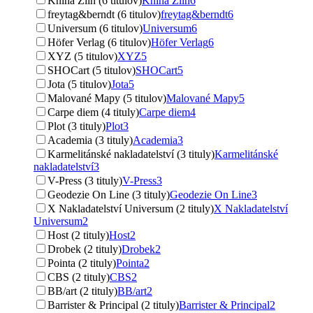
Kniha Zlín (6 titulov)
Kniha Zlín
6
freytag&berndt (6 titulov)
freytag&berndt
6
Universum (6 titulov)
Universum
6
Höfer Verlag (6 titulov)
Höfer Verlag
6
XYZ (5 titulov)
XYZ
5
SHOCart (5 titulov)
SHOCart
5
Jota (5 titulov)
Jota
5
Malované Mapy (5 titulov)
Malované Mapy
5
Carpe diem (4 tituly)
Carpe diem
4
Plot (3 tituly)
Plot
3
Academia (3 tituly)
Academia
3
Karmelitánské nakladatelství (3 tituly)
Karmelitánské
nakladatelství
3
V-Press (3 tituly)
V-Press
3
Geodezie On Line (3 tituly)
Geodezie On Line
3
X Nakladatelství Universum (2 tituly)
X Nakladatelství
Universum
2
Host (2 tituly)
Host
2
Drobek (2 tituly)
Drobek
2
Pointa (2 tituly)
Pointa
2
CBS (2 tituly)
CBS
2
BB/art (2 tituly)
BB/art
2
Barrister & Principal (2 tituly)
Barrister & Principal
2