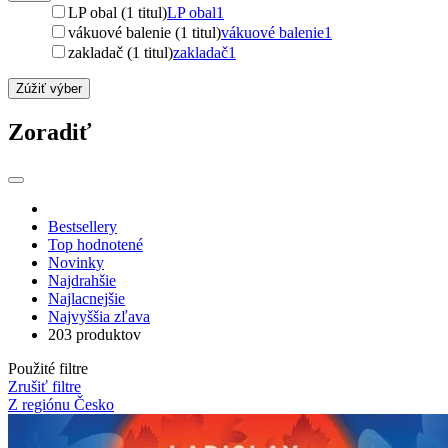
LP obal (1 titul)
LP obal
1
vákuové balenie (1 titul)
vákuové balenie
1
zakladač (1 titul)
zakladač
1
Zúžiť výber
Zoradiť
Bestsellery
Top hodnotené
Novinky
Najdrahšie
Najlacnejšie
Najvyššia zľava
203 produktov
Použité filtre
Zrušiť filtre
Z regiónu Česko