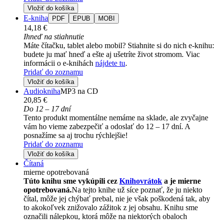
Vložiť do košíka
E-kniha
PDF
EPUB
MOBI
14,18 €
Ihneď na stiahnutie
Máte čítačku, tablet alebo mobil? Stiahnite si do nich e-knihu:
budete ju mať hneď a ešte aj ušetríte život stromom. Viac
informácii o e-knihách
nájdete tu
.
Pridať do zoznamu
Vložiť do košíka
Audiokniha
MP3 na CD
20,85 €
Do 12 – 17 dní
Tento produkt momentálne nemáme na sklade, ale zvyčajne
vám ho vieme zabezpečiť a odoslať do 12 – 17 dní. A
posnažíme sa aj trochu rýchlejšie!
Pridať do zoznamu
Vložiť do košíka
Čítaná
mierne opotrebovaná
Túto knihu sme vykúpili cez
Knihovrátok
a je mierne
opotrebovaná.
Na tejto knihe už síce poznať, že ju niekto
čítal, môže jej chýbať prebal, nie je však poškodená tak, aby
to akokoľvek znižovalo zážitok z jej obsahu. Knihu sme
označili nálepkou, ktorá môže na niektorých obaloch