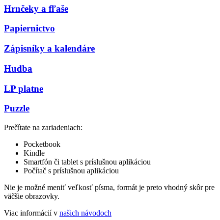
Hrnčeky a fľaše
Papiernictvo
Zápisníky a kalendáre
Hudba
LP platne
Puzzle
Prečítate na zariadeniach:
Pocketbook
Kindle
Smartfón či tablet s príslušnou aplikáciou
Počítač s príslušnou aplikáciou
Nie je možné meniť veľkosť písma, formát je preto vhodný skôr pre
väčšie obrazovky.
Viac informácií v
našich návodoch