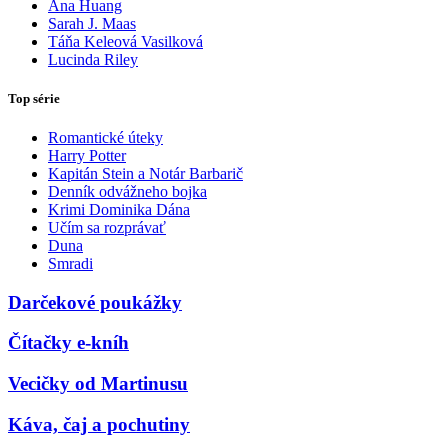
Ana Huang
Sarah J. Maas
Táňa Keleová Vasilková
Lucinda Riley
Top série
Romantické úteky
Harry Potter
Kapitán Stein a Notár Barbarič
Denník odvážneho bojka
Krimi Dominika Dána
Učím sa rozprávať
Duna
Smradi
Darčekové poukážky
Čítačky e-kníh
Vecičky od Martinusu
Káva, čaj a pochutiny