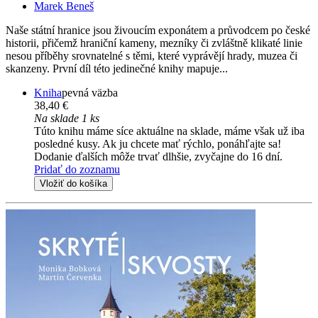
Marek Beneš
Naše státní hranice jsou živoucím exponátem a průvodcem po české
historii, přičemž hraniční kameny, mezníky či zvláštně klikaté linie
nesou příběhy srovnatelné s těmi, které vyprávějí hrady, muzea či
skanzeny. První díl této jedinečné knihy mapuje...
Kniha
pevná väzba
38,40 €
Na sklade 1 ks
Túto knihu máme síce aktuálne na sklade, máme však už iba
posledné kusy. Ak ju chcete mať rýchlo, ponáhľajte sa!
Dodanie ďalších môže trvať dlhšie, zvyčajne do 16 dní.
Pridať do zoznamu
Vložiť do košíka