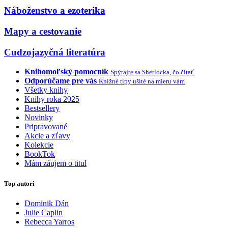
Náboženstvo a ezoterika
Mapy a cestovanie
Cudzojazyčná literatúra
Knihomoľský pomocník
Spýtajte sa Sherlocka, čo čítať
Odporúčame pre vás
Knižné tipy ušité na mieru vám
Všetky knihy
Knihy roka 2025
Bestsellery
Novinky
Pripravované
Akcie a zľavy
Kolekcie
BookTok
Mám záujem o titul
Top autori
Dominik Dán
Julie Caplin
Rebecca Yarros