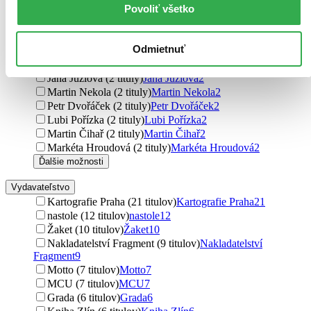
Povoliť všetko
Martin Hurin (2 tituly)
Martin Hurin
2
Jitka Lenková (2 tituly)
Jitka Lenková
2
Eva Obůrková (2 tituly)
Eva Obůrková
2
Odmietnuť
Daniel Kovář (2 tituly)
Daniel Kovář
2
Milan Průša (2 tituly)
Milan Průša
2
Jana Jůzlová (2 tituly)
Jana Jůzlová
2
Martin Nekola (2 tituly)
Martin Nekola
2
Petr Dvořáček (2 tituly)
Petr Dvořáček
2
Lubi Pořízka (2 tituly)
Lubi Pořízka
2
Martin Čihař (2 tituly)
Martin Čihař
2
Markéta Hroudová (2 tituly)
Markéta Hroudová
2
Ďalšie možnosti
Vydavateľstvo
Kartografie Praha (21 titulov)
Kartografie Praha
21
nastole (12 titulov)
nastole
12
Žaket (10 titulov)
Žaket
10
Nakladatelství Fragment (9 titulov)
Nakladatelství
Fragment
9
Motto (7 titulov)
Motto
7
MCU (7 titulov)
MCU
7
Grada (6 titulov)
Grada
6