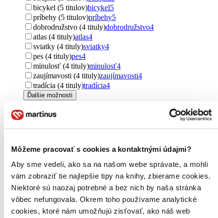
bicykel (5 titulov)
bicykel
5
príbehy (5 titulov)
príbehy
5
dobrodružstvo (4 tituly)
dobrodružstvo
4
atlas (4 tituly)
atlas
4
sviatky (4 tituly)
sviatky
4
pes (4 tituly)
pes
4
minulosť (4 tituly)
minulosť
4
zaujímavosti (4 tituly)
zaujímavosti
4
tradícia (4 tituly)
tradícia
4
Ďalšie možnosti
Pre koho
pre dospelých (72 titulov)
pre dospelých
72
pre cestovateľov (59 titulov)
pre cestovateľov
59
pre mužov (10 titulov)
pre mužov
10
Môžeme pracovať s cookies a kontaktnými údajmi?
pre deti (8 titulov)
pre deti
8
pre rodičov (7 titulov)
pre rodičov
7
Aby sme vedeli, ako sa na našom webe správate, a mohli
pre ženy (5 titulov)
pre ženy
5
vám zobraziť tie najlepšie tipy na knihy, zbierame cookies.
pre deti a mládež (4 tituly)
pre deti a mládež
4
Niektoré sú naozaj potrebné a bez nich by naša stránka
pre športovcov (2 tituly)
pre športovcov
2
vôbec nefungovala. Okrem toho používame analytické
pre gazdinky (2 tituly)
pre gazdinky
2
cookies, ktoré nám umožňujú zisťovať, ako náš web
Ďalšie možnosti