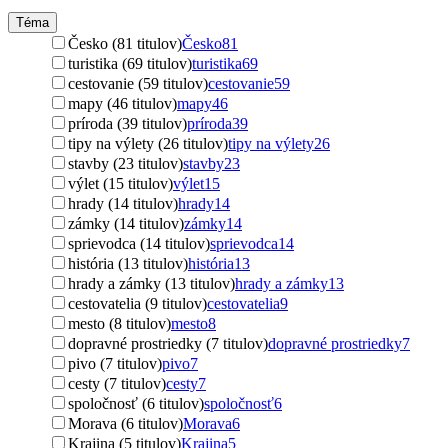
Téma
Česko (81 titulov)
Česko
81
turistika (69 titulov)
turistika
69
cestovanie (59 titulov)
cestovanie
59
mapy (46 titulov)
mapy
46
príroda (39 titulov)
príroda
39
tipy na výlety (26 titulov)
tipy na výlety
26
stavby (23 titulov)
stavby
23
výlet (15 titulov)
výlet
15
hrady (14 titulov)
hrady
14
zámky (14 titulov)
zámky
14
sprievodca (14 titulov)
sprievodca
14
história (13 titulov)
história
13
hrady a zámky (13 titulov)
hrady a zámky
13
cestovatelia (9 titulov)
cestovatelia
9
mesto (8 titulov)
mesto
8
dopravné prostriedky (7 titulov)
dopravné prostriedky
7
pivo (7 titulov)
pivo
7
cesty (7 titulov)
cesty
7
spoločnosť (6 titulov)
spoločnosť
6
Morava (6 titulov)
Morava
6
Krajina (5 titulov)
Krajina
5