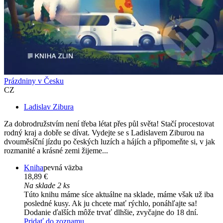
Prázdniny v Česku
CZ
Ladislav Zibura
Za dobrodružstvím není třeba létat přes půl světa! Stačí procestovat
rodný kraj a dobře se dívat. Vydejte se s Ladislavem Ziburou na
dvouměsíční jízdu po českých luzích a hájích a připomeňte si, v jak
rozmanité a krásné zemi žijeme...
Kniha
pevná väzba
18,89 €
Na sklade 2 ks
Túto knihu máme síce aktuálne na sklade, máme však už iba
posledné kusy. Ak ju chcete mať rýchlo, ponáhľajte sa!
Dodanie ďalších môže trvať dlhšie, zvyčajne do 18 dní.
Pridať do zoznamu