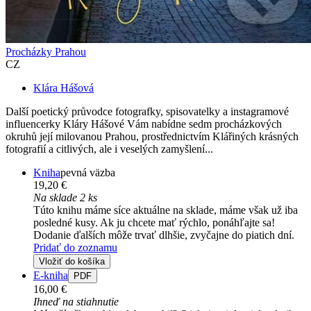
Procházky Prahou
CZ
Klára Hášová
Další poetický průvodce fotografky, spisovatelky a instagramové
influencerky Kláry Hášové Vám nabídne sedm procházkových
okruhů její milovanou Prahou, prostřednictvím Klářiných krásných
fotografií a citlivých, ale i veselých zamyšlení...
Kniha
pevná väzba
19,20 €
Na sklade 2 ks
Túto knihu máme síce aktuálne na sklade, máme však už iba
posledné kusy. Ak ju chcete mať rýchlo, ponáhľajte sa!
Dodanie ďalších môže trvať dlhšie, zvyčajne do piatich dní.
Pridať do zoznamu
Vložiť do košíka
E-kniha
PDF
16,00 €
Ihneď na stiahnutie