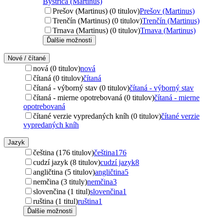
Bystrica (Martinus)
Prešov (Martinus) (0 titulov)
Prešov (Martinus)
Trenčín (Martinus) (0 titulov)
Trenčín (Martinus)
Trnava (Martinus) (0 titulov)
Trnava (Martinus)
Ďalšie možnosti
Nové / čítané
nová (0 titulov)
nová
čítaná (0 titulov)
čítaná
čítaná - výborný stav (0 titulov)
čítaná - výborný stav
čítaná - mierne opotrebovaná (0 titulov)
čítaná - mierne
opotrebovaná
čítané verzie vypredaných kníh (0 titulov)
čítané verzie
vypredaných kníh
Jazyk
čeština (176 titulov)
čeština
176
cudzí jazyk (8 titulov)
cudzí jazyk
8
angličtina (5 titulov)
angličtina
5
nemčina (3 tituly)
nemčina
3
slovenčina (1 titul)
slovenčina
1
ruština (1 titul)
ruština
1
Ďalšie možnosti