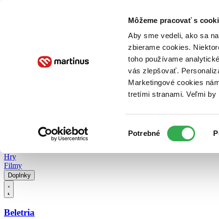
Doručenie
Kníhkupectvá
Knihovrátok
Poukážky
Knižný blog
Kontakt
Môžeme pracovať s cooki
Aby sme vedeli, ako sa na 
zbierame cookies. Niektor
E-knihy
Audioknihy
Hry
Filmy
Knihy
Doplnky
toho používame analytické
vás zlepšovať. Personaliz
Vyhľadávanie
Marketingové cookies nám 
tretími stranami. Veľmi b
Prihlásiť
Vyhľadávanie
Výber
Knihy
Potrebné
P
súhlasu
E-knihy
Audioknihy
Hry
Filmy
Doplnky
Beletria