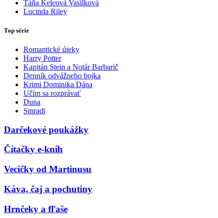
Táňa Keleová Vasilková
Lucinda Riley
Top série
Romantické úteky
Harry Potter
Kapitán Stein a Notár Barbarič
Denník odvážneho bojka
Krimi Dominika Dána
Učím sa rozprávať
Duna
Smradi
Darčekové poukážky
Čítačky e-kníh
Vecičky od Martinusu
Káva, čaj a pochutiny
Hrnčeky a fľaše