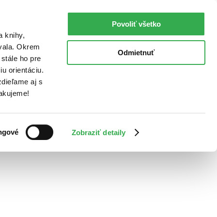
Povoliť všetko
a knihy,
ovala. Okrem
Odmietnuť
stále ho pre
u orientáciu.
dieľame aj s
Ďakujeme!
ngové
Zobraziť detaily