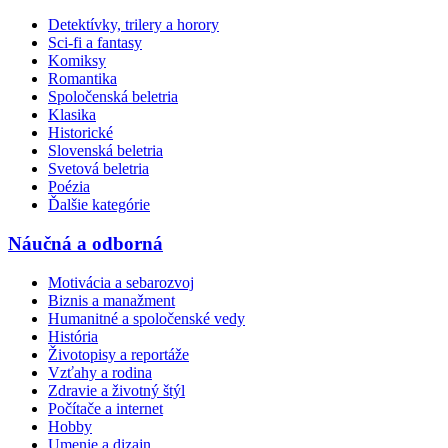
Detektívky, trilery a horory
Sci-fi a fantasy
Komiksy
Romantika
Spoločenská beletria
Klasika
Historické
Slovenská beletria
Svetová beletria
Poézia
Ďalšie kategórie
Náučná a odborná
Motivácia a sebarozvoj
Biznis a manažment
Humanitné a spoločenské vedy
História
Životopisy a reportáže
Vzťahy a rodina
Zdravie a životný štýl
Počítače a internet
Hobby
Umenie a dizajn