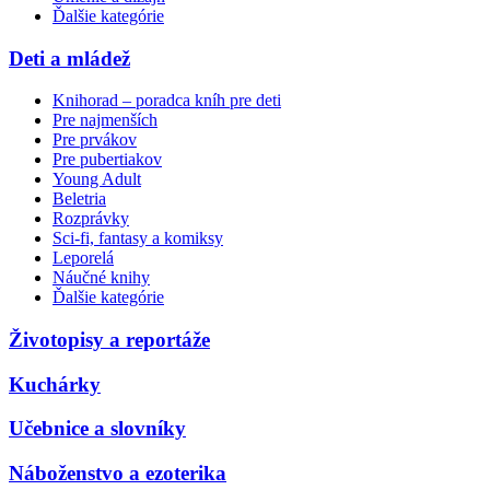
Ďalšie kategórie
Deti a mládež
Knihorad – poradca kníh pre deti
Pre najmenších
Pre prvákov
Pre pubertiakov
Young Adult
Beletria
Rozprávky
Sci-fi, fantasy a komiksy
Leporelá
Náučné knihy
Ďalšie kategórie
Životopisy a reportáže
Kuchárky
Učebnice a slovníky
Náboženstvo a ezoterika