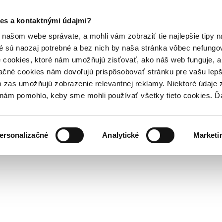
es a kontaktnými údajmi?
našom webe správate, a mohli vám zobraziť tie najlepšie tipy n
é sú naozaj potrebné a bez nich by naša stránka vôbec nefung
 cookies, ktoré nám umožňujú zisťovať, ako náš web funguje, a 
ačné cookies nám dovoľujú prispôsobovať stránku pre vašu lepši
zas umožňujú zobrazenie relevantnej reklamy. Niektoré údaje z
y nám pomohlo, keby sme mohli používať všetky tieto cookies. 
ersonalizačné
Analytické
Marketi