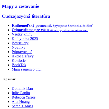
Mapy a cestovanie
Cudzojazyčná literatúra
Knihomoľský pomocník
Spýtajte sa Sherlocka, čo čítať
Odporúčame pre vás
Knižné tipy ušité na mieru vám
Všetky knihy
Knihy roka 2025
Bestsellery
Novinky
Pripravované
Akcie a zľavy
Kolekcie
BookTok
Mám záujem o titul
Top autori
Dominik Dán
Julie Caplin
Rebecca Yarros
Ana Huang
Sarah J. Maas