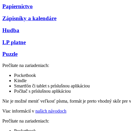
Papiernictvo
Zápisníky a kalendáre
Hudba
LP platne
Puzzle
Prečítate na zariadeniach:
Pocketbook
Kindle
Smartfón či tablet s príslušnou aplikáciou
Počítač s príslušnou aplikáciou
Nie je možné meniť veľkosť písma, formát je preto vhodný skôr pre 
Viac informácií v
našich návodoch
Prečítate na zariadeniach:
Pocketbook