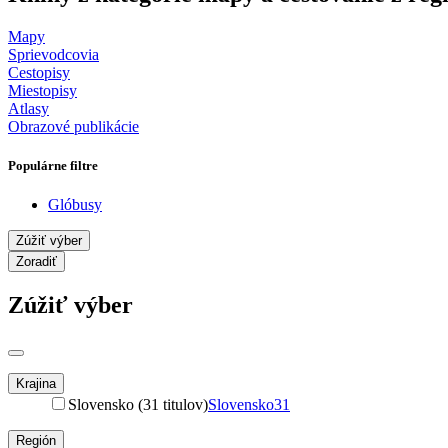
Mapy
Sprievodcovia
Cestopisy
Miestopisy
Atlasy
Obrazové publikácie
Populárne filtre
Glóbusy
Zúžiť výber
Zoradiť
Zúžiť výber
Krajina
Slovensko (31 titulov)
Slovensko
31
Región