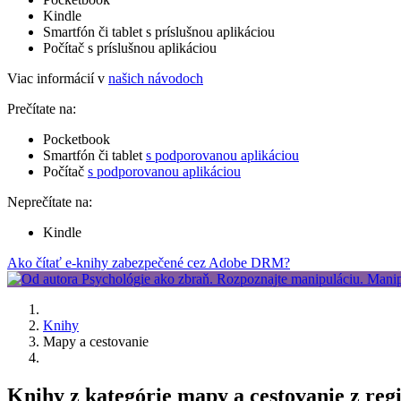
Kindle
Smartfón či tablet s príslušnou aplikáciou
Počítač s príslušnou aplikáciou
Viac informácií v
našich návodoch
Prečítate na:
Pocketbook
Smartfón či tablet
s podporovanou aplikáciou
Počítač
s podporovanou aplikáciou
Neprečítate na:
Kindle
Ako čítať e-knihy zabezpečené cez Adobe DRM?
Knihy
Mapy a cestovanie
Knihy z kategórie mapy a cestovanie z regi