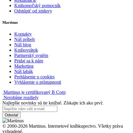
Reklamácie
Knihomoľský pomocník
Odstúpiť od zmluvy
Martinus
Kontakty
Náš príbeh
Náš blog
Knihovrátok
Partnerský systém
Pridaj sa k nám
Marketing
Náš labák
Prehlásenie o cookies
Vyhlásenie o prístupnosti
Martinus je certifikovaný B Corp
Nerobíme rozdiely
Najlepšie novinky sú tie knižné. Získajte ich ako prví:
Odoslať
© 2000-2026 Martinus. Internetové kníhkupectvo. Všetky práva
vyhradené.