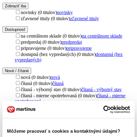
Zobraziť iba
novinky (0 titulov)
novinky
zľavnené tituly (0 titulov)
zľavnené tituly
Dostupnosť
na centrálnom sklade (0 titulov)
na centrálnom sklade
predpredaj (0 titulov)
predpredaj
pripravujeme (0 titulov)
pripravujeme
dostupná (bez vypredaných) (0 titulov)
dostupná (bez
vypredaných)
Nové / čítané
nová (0 titulov)
nová
čítaná (0 titulov)
čítaná
čítaná - výborný stav (0 titulov)
čítaná - výborný stav
čítaná - mierne opotrebovaná (0 titulov)
čítaná - mierne
opotrebovaná
čítané verzie vypredaných kníh (0 titulov)
čítané verzie
vypredaných kníh
Jazyk
čeština (4 tituly)
čeština
4
Môžeme pracovať s cookies a kontaktnými údajmi?