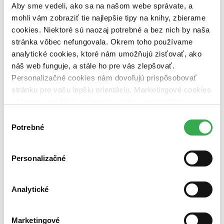
Aby sme vedeli, ako sa na našom webe správate, a
Téma
ľudské telo (4 tituly)
ľudské telo
4
mohli vám zobraziť tie najlepšie tipy na knihy, zbierame
anatómia človeka (4 tituly)
anatómia človeka
4
cookies. Niektoré sú naozaj potrebné a bez nich by naša
stránka vôbec nefungovala. Okrem toho používame
Pôvod
analytické cookies, ktoré nám umožňujú zisťovať, ako
zahraničný (4 tituly)
zahraničný
4
Španielsko (4 tituly)
Španielsko
4
náš web funguje, a stále ho pre vás zlepšovať.
Personalizačné cookies nám dovoľujú prispôsobovať
Vydavateľstvo
stránku pre vašu lepšiu orientáciu. Marketingové cookies
Rebo (4 tituly)
Rebo
4
nám zas umožňujú zobrazenie relevantnej reklamy.
Väzba
Niektoré údaje zdieľame aj s tretími stranami. Veľmi by
Výber
pevná väzba (3 tituly)
pevná väzba
3
nám pomohlo, keby sme mohli používať všetky tieto
Potrebné
súhlasu
brožovaná väzba (1 titul)
brožovaná väzba
1
cookies. Ďakujeme!
Zúžiť výber
Personalizačné
Zoradiť
Analytické
Bestsellery
Marketingové