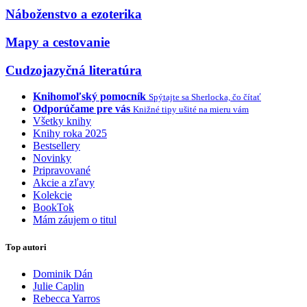
Náboženstvo a ezoterika
Mapy a cestovanie
Cudzojazyčná literatúra
Knihomoľský pomocník
Spýtajte sa Sherlocka, čo čítať
Odporúčame pre vás
Knižné tipy ušité na mieru vám
Všetky knihy
Knihy roka 2025
Bestsellery
Novinky
Pripravované
Akcie a zľavy
Kolekcie
BookTok
Mám záujem o titul
Top autori
Dominik Dán
Julie Caplin
Rebecca Yarros