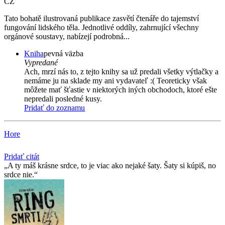
CZ
Tato bohatě ilustrovaná publikace zasvětí čtenáře do tajemství
fungování lidského těla. Jednotlivé oddíly, zahrnující všechny
orgánové soustavy, nabízejí podrobná...
Kniha
pevná väzba
Vypredané
Ach, mrzí nás to, z tejto knihy sa už predali všetky výtlačky a
nemáme ju na sklade my ani vydavateľ :( Teoreticky však
môžete mať šťastie v niektorých iných obchodoch, ktoré ešte
nepredali posledné kusy.
Pridať do zoznamu
Hore
Pridať citát
A ty máš krásne srdce, to je viac ako nejaké šaty. Šaty si kúpiš, no
srdce nie.