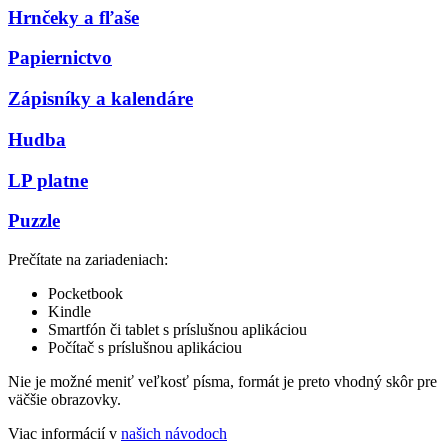
Hrnčeky a fľaše
Papiernictvo
Zápisníky a kalendáre
Hudba
LP platne
Puzzle
Prečítate na zariadeniach:
Pocketbook
Kindle
Smartfón či tablet s príslušnou aplikáciou
Počítač s príslušnou aplikáciou
Nie je možné meniť veľkosť písma, formát je preto vhodný skôr pre
väčšie obrazovky.
Viac informácií v
našich návodoch