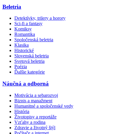
Beletria
Detektívky, trilery a horory
Sci-fi a fantasy
Komiksy
Romantika
Spoločenská beletria
Klasika
Historické
Slovenská beletria
Svetová beletria
Poézia
Ďalšie kategórie
Náučná a odborná
Motivácia a sebarozvoj
Biznis a manažment
Humanitné a spoločenské vedy
História
Životopisy a reportáže
Vzťahy a rodina
Zdravie a životný štýl
Počítače a internet