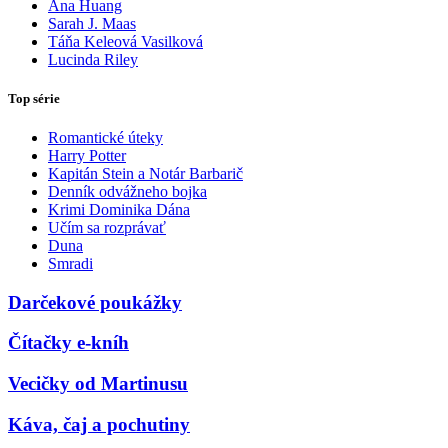
Ana Huang
Sarah J. Maas
Táňa Keleová Vasilková
Lucinda Riley
Top série
Romantické úteky
Harry Potter
Kapitán Stein a Notár Barbarič
Denník odvážneho bojka
Krimi Dominika Dána
Učím sa rozprávať
Duna
Smradi
Darčekové poukážky
Čítačky e-kníh
Vecičky od Martinusu
Káva, čaj a pochutiny