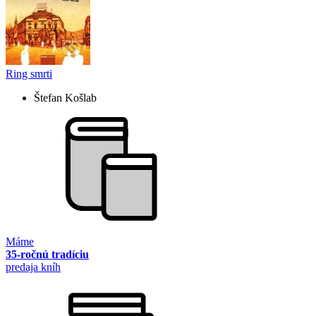
Ring smrti
Štefan Košlab
Máme
35-ročnú tradíciu
predaja kníh