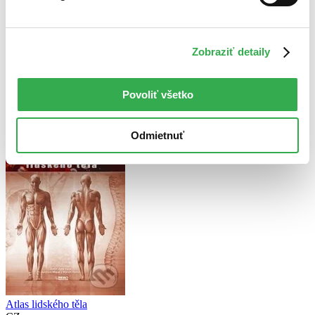
Top hodnotené
Novinky
Najdrahšie
Najlacnejšie
Zobraziť detaily
Najvyššia zľava
Použité filtre
Povoliť všetko
Zrušiť filtre
So španielskym pôvodom
Odmietnuť
Atlas lidského těla