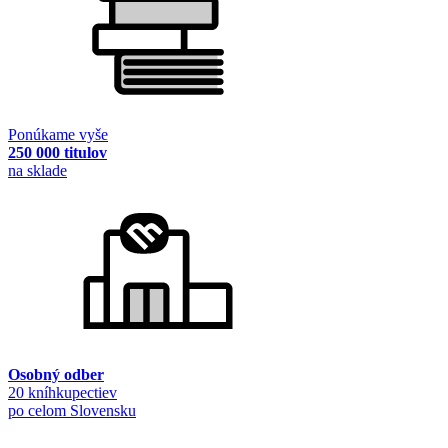
Ponúkame vyše
250 000 titulov
na sklade
Osobný odber
20 kníhkupectiev
po celom Slovensku