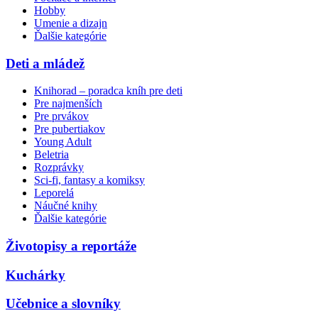
Hobby
Umenie a dizajn
Ďalšie kategórie
Deti a mládež
Knihorad – poradca kníh pre deti
Pre najmenších
Pre prvákov
Pre pubertiakov
Young Adult
Beletria
Rozprávky
Sci-fi, fantasy a komiksy
Leporelá
Náučné knihy
Ďalšie kategórie
Životopisy a reportáže
Kuchárky
Učebnice a slovníky