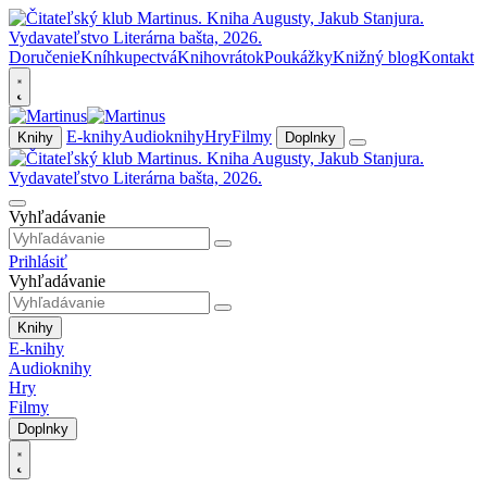
Doručenie
Kníhkupectvá
Knihovrátok
Poukážky
Knižný blog
Kontakt
E-knihy
Audioknihy
Hry
Filmy
Knihy
Doplnky
Vyhľadávanie
Prihlásiť
Vyhľadávanie
Knihy
E-knihy
Audioknihy
Hry
Filmy
Doplnky