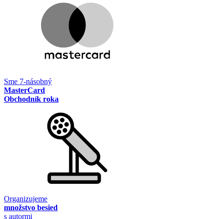
Sme 7-násobný
MasterCard
Obchodník roka
Organizujeme
množstvo besied
s autormi