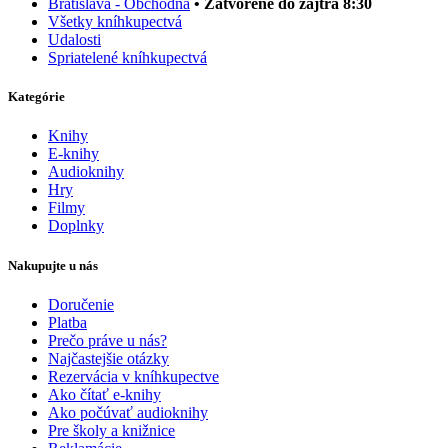
Bratislava - Obchodná
• Zatvorené do zajtra 8:30
Všetky kníhkupectvá
Udalosti
Spriatelené kníhkupectvá
Kategórie
Knihy
E-knihy
Audioknihy
Hry
Filmy
Doplnky
Nakupujte u nás
Doručenie
Platba
Prečo práve u nás?
Najčastejšie otázky
Rezervácia v kníhkupectve
Ako čítať e-knihy
Ako počúvať audioknihy
Pre školy a knižnice