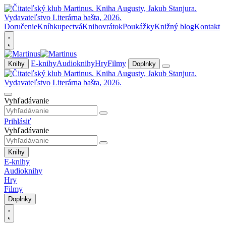
Doručenie
Kníhkupectvá
Knihovrátok
Poukážky
Knižný blog
Kontakt
E-knihy
Audioknihy
Hry
Filmy
Knihy
Doplnky
Vyhľadávanie
Prihlásiť
Vyhľadávanie
Knihy
E-knihy
Audioknihy
Hry
Filmy
Doplnky