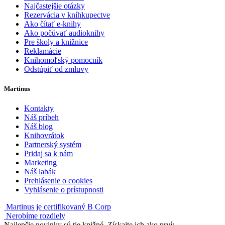
Najčastejšie otázky
Rezervácia v kníhkupectve
Ako čítať e-knihy
Ako počúvať audioknihy
Pre školy a knižnice
Reklamácie
Knihomoľský pomocník
Odstúpiť od zmluvy
Martinus
Kontakty
Náš príbeh
Náš blog
Knihovrátok
Partnerský systém
Pridaj sa k nám
Marketing
Náš labák
Prehlásenie o cookies
Vyhlásenie o prístupnosti
Martinus je certifikovaný B Corp
Nerobíme rozdiely
Najlepšie novinky sú tie knižné. Získajte ich ako prví: