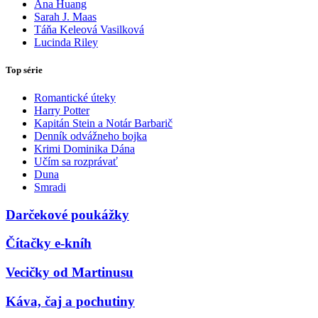
Ana Huang
Sarah J. Maas
Táňa Keleová Vasilková
Lucinda Riley
Top série
Romantické úteky
Harry Potter
Kapitán Stein a Notár Barbarič
Denník odvážneho bojka
Krimi Dominika Dána
Učím sa rozprávať
Duna
Smradi
Darčekové poukážky
Čítačky e-kníh
Vecičky od Martinusu
Káva, čaj a pochutiny