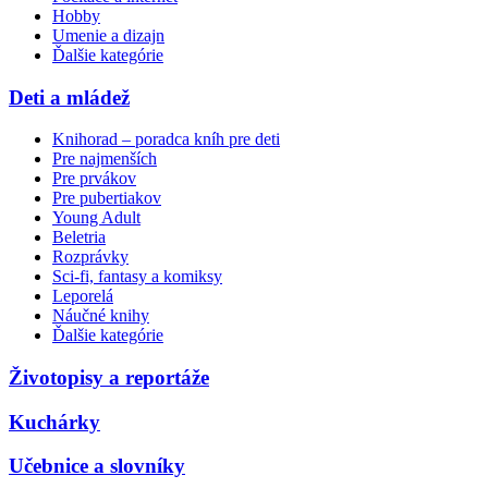
Hobby
Umenie a dizajn
Ďalšie kategórie
Deti a mládež
Knihorad – poradca kníh pre deti
Pre najmenších
Pre prvákov
Pre pubertiakov
Young Adult
Beletria
Rozprávky
Sci-fi, fantasy a komiksy
Leporelá
Náučné knihy
Ďalšie kategórie
Životopisy a reportáže
Kuchárky
Učebnice a slovníky