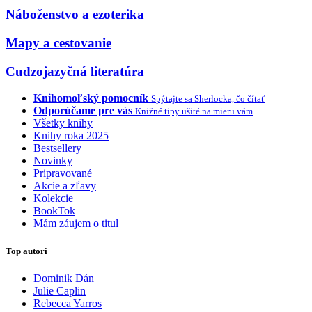
Náboženstvo a ezoterika
Mapy a cestovanie
Cudzojazyčná literatúra
Knihomoľský pomocník
Spýtajte sa Sherlocka, čo čítať
Odporúčame pre vás
Knižné tipy ušité na mieru vám
Všetky knihy
Knihy roka 2025
Bestsellery
Novinky
Pripravované
Akcie a zľavy
Kolekcie
BookTok
Mám záujem o titul
Top autori
Dominik Dán
Julie Caplin
Rebecca Yarros