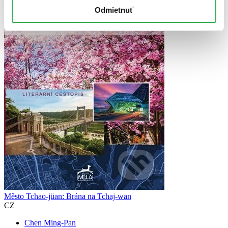
Odmietnuť
Město Tchao-jüan: Brána na Tchaj-wan
CZ
Chen Ming-Pan