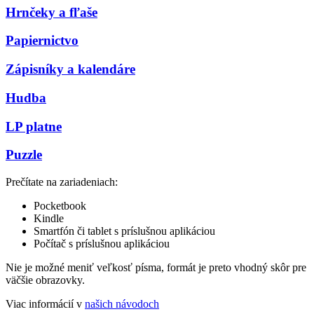
Hrnčeky a fľaše
Papiernictvo
Zápisníky a kalendáre
Hudba
LP platne
Puzzle
Prečítate na zariadeniach:
Pocketbook
Kindle
Smartfón či tablet s príslušnou aplikáciou
Počítač s príslušnou aplikáciou
Nie je možné meniť veľkosť písma, formát je preto vhodný skôr pre
väčšie obrazovky.
Viac informácií v
našich návodoch