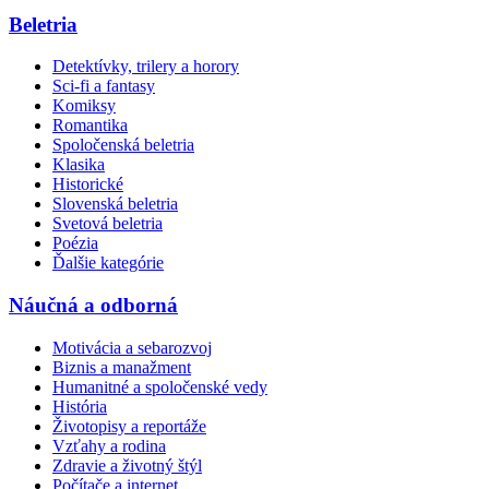
Beletria
Detektívky, trilery a horory
Sci-fi a fantasy
Komiksy
Romantika
Spoločenská beletria
Klasika
Historické
Slovenská beletria
Svetová beletria
Poézia
Ďalšie kategórie
Náučná a odborná
Motivácia a sebarozvoj
Biznis a manažment
Humanitné a spoločenské vedy
História
Životopisy a reportáže
Vzťahy a rodina
Zdravie a životný štýl
Počítače a internet