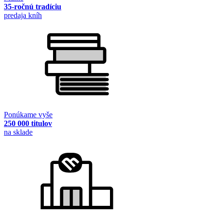
35-ročnú tradíciu
predaja kníh
Ponúkame vyše
250 000 titulov
na sklade