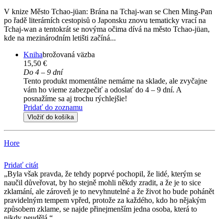
V knize Město Tchao-jüan: Brána na Tchaj-wan se Chen Ming-Pan
po řadě literárních cestopisů o Japonsku znovu tematicky vrací na
Tchaj-wan a tentokrát se novýma očima dívá na město Tchao-jüan,
kde na mezinárodním letišti začíná...
Kniha
brožovaná väzba
15,50 €
Do 4 – 9 dní
Tento produkt momentálne nemáme na sklade, ale zvyčajne
vám ho vieme zabezpečiť a odoslať do 4 – 9 dní. A
posnažíme sa aj trochu rýchlejšie!
Pridať do zoznamu
Vložiť do košíka
Hore
Pridať citát
Byla však pravda, že tehdy poprvé pochopil, že lidé, kterým se
naučil důveřovat, by ho stejně mohli někdy zradit, a že je to sice
zklamání, ale zároveň je to nevyhnutelné a že život ho bude pohánět
pravidelným tempem vpřed, protože za každého, kdo ho nějakým
způsobem zklame, se najde přinejmenším jedna osoba, která to
nikdy neudělá.