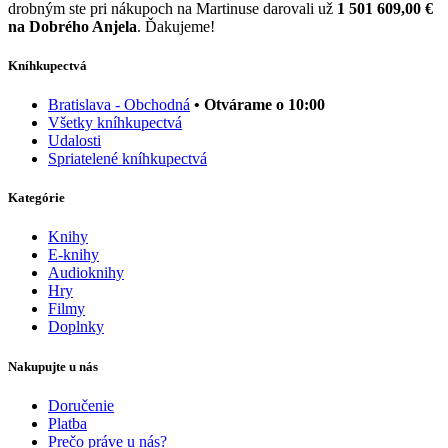
drobným ste pri nákupoch na Martinuse darovali už
1 501 609,00 €
na Dobrého Anjela
. Ďakujeme!
Kníhkupectvá
Bratislava - Obchodná
• Otvárame o 10:00
Všetky kníhkupectvá
Udalosti
Spriatelené kníhkupectvá
Kategórie
Knihy
E-knihy
Audioknihy
Hry
Filmy
Doplnky
Nakupujte u nás
Doručenie
Platba
Prečo práve u nás?