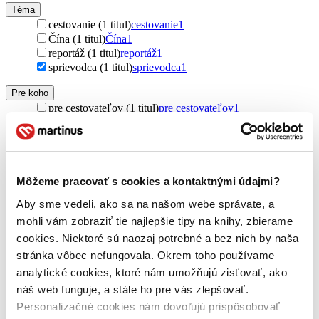
Téma
cestovanie (1 titul)
cestovanie
1
Čína (1 titul)
Čína
1
reportáž (1 titul)
reportáž
1
sprievodca (1 titul)
sprievodca
1
Pre koho
pre cestovateľov (1 titul)
pre cestovateľov
1
Pôvod
zahraničný (1 titul)
zahraničný
1
Čína (1 titul)
Čína
1
Môžeme pracovať s cookies a kontaktnými údajmi?
Autor
Chen Ming-Pan (1 titul)
Chen Ming-Pan
1
Aby sme vedeli, ako sa na našom webe správate, a
mohli vám zobraziť tie najlepšie tipy na knihy, zbierame
Vydavateľstvo
cookies. Niektoré sú naozaj potrebné a bez nich by naša
Mi:Lu Publishing (1 titul)
Mi:Lu Publishing
1
stránka vôbec nefungovala. Okrem toho používame
Väzba
analytické cookies, ktoré nám umožňujú zisťovať, ako
brožovaná väzba (1 titul)
brožovaná väzba
1
náš web funguje, a stále ho pre vás zlepšovať.
Personalizačné cookies nám dovoľujú prispôsobovať
Zúžiť výber