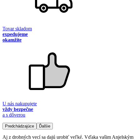
Tovar skladom
expedujeme
okamžite
U nás nakupujete
vždy bezpečne
a s dôverou
Predchádzajúce
Ďalšie
Aj z drobných vecí sa dajú urobiť veľké. Vďaka vašim Anjelským