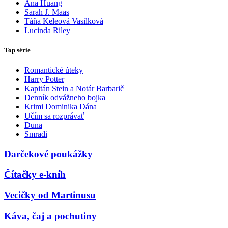
Ana Huang
Sarah J. Maas
Táňa Keleová Vasilková
Lucinda Riley
Top série
Romantické úteky
Harry Potter
Kapitán Stein a Notár Barbarič
Denník odvážneho bojka
Krimi Dominika Dána
Učím sa rozprávať
Duna
Smradi
Darčekové poukážky
Čítačky e-kníh
Vecičky od Martinusu
Káva, čaj a pochutiny