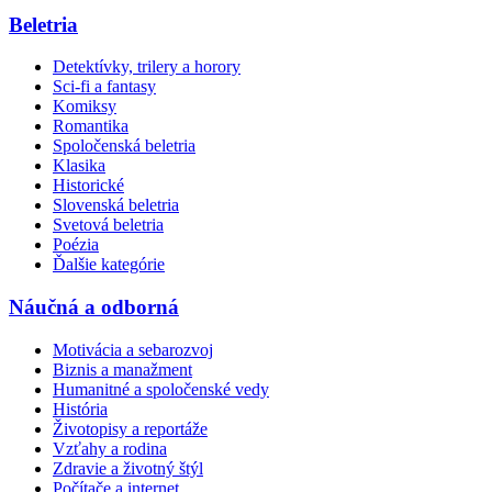
Beletria
Detektívky, trilery a horory
Sci-fi a fantasy
Komiksy
Romantika
Spoločenská beletria
Klasika
Historické
Slovenská beletria
Svetová beletria
Poézia
Ďalšie kategórie
Náučná a odborná
Motivácia a sebarozvoj
Biznis a manažment
Humanitné a spoločenské vedy
História
Životopisy a reportáže
Vzťahy a rodina
Zdravie a životný štýl
Počítače a internet