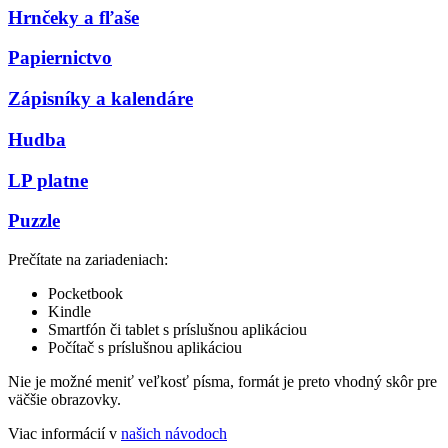
Hrnčeky a fľaše
Papiernictvo
Zápisníky a kalendáre
Hudba
LP platne
Puzzle
Prečítate na zariadeniach:
Pocketbook
Kindle
Smartfón či tablet s príslušnou aplikáciou
Počítač s príslušnou aplikáciou
Nie je možné meniť veľkosť písma, formát je preto vhodný skôr pre
väčšie obrazovky.
Viac informácií v
našich návodoch