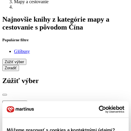
Mapy a cestovanie
Najnovšie knihy z kategórie mapy a
cestovanie s pôvodom Čína
Populárne filtre
Glóbusy
Zúžiť výber
Zoradiť
Zúžiť výber
Zobraziť iba
novinky (0 titulov)
novinky
zľavnené tituly (0 titulov)
zľavnené tituly
Dostupnosť
Môžeme pracovať s cookies a kontaktnými údajmi?