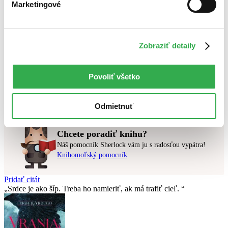
Marketingové
Novinky
Najdrahšie
Najlacnejšie
Najvyššia zľava
Zobraziť detaily
Použité filtre
Zrušiť filtre
Povoliť všetko
S pôvodom Čína
najnovšie
Nebol nájdený
žiadny titul
vyhovujúci zadaným podmienkam.
Skúste prosím zmeniť vyhľadávaný výraz.
Odmietnuť
Chcete poradiť knihu?
Náš pomocník Sherlock vám ju s radosťou vypátra!
Knihomoľský pomocník
Pridať citát
Srdce je ako šíp. Treba ho namieriť, ak má trafiť cieľ.