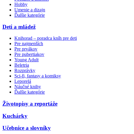
Hobby
Umenie a dizajn
Ďalšie kategórie
Deti a mládež
Knihorad – poradca kníh pre deti
Pre najmenších
Pre prvákov
Pre pubertiakov
Young Adult
Beletria
Rozprávky
Sci-fi, fantasy a komiksy
Leporelá
Náučné knihy
Ďalšie kategórie
Životopisy a reportáže
Kuchárky
Učebnice a slovníky