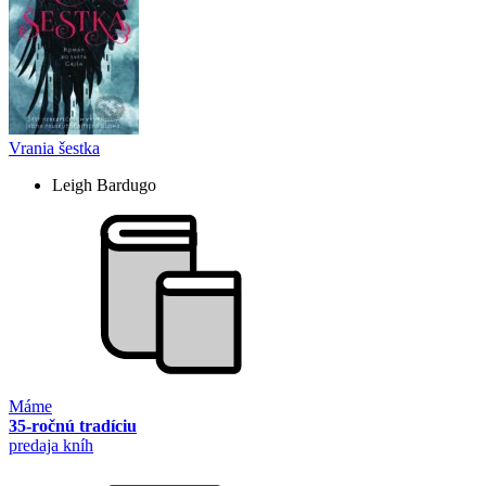
Vrania šestka
Leigh Bardugo
Máme
35-ročnú tradíciu
predaja kníh