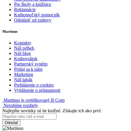
Pre školy a knižnice
Reklamácie
Knihomoľský pomocník
Odstúpiť od zmluvy
Martinus
Kontakty
Náš príbeh
Náš blog
Knihovrátok
Partnerský systém
Pridaj sa k nám
Marketing
Náš labák
Prehlásenie o cookies
Vyhlásenie o prístupnosti
Martinus je certifikovaný B Corp
Nerobíme rozdiely
Najlepšie novinky sú tie knižné. Získajte ich ako prví:
Odoslať