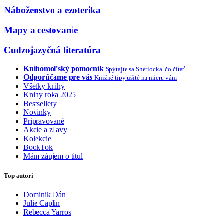
Náboženstvo a ezoterika
Mapy a cestovanie
Cudzojazyčná literatúra
Knihomoľský pomocník
Spýtajte sa Sherlocka, čo čítať
Odporúčame pre vás
Knižné tipy ušité na mieru vám
Všetky knihy
Knihy roka 2025
Bestsellery
Novinky
Pripravované
Akcie a zľavy
Kolekcie
BookTok
Mám záujem o titul
Top autori
Dominik Dán
Julie Caplin
Rebecca Yarros