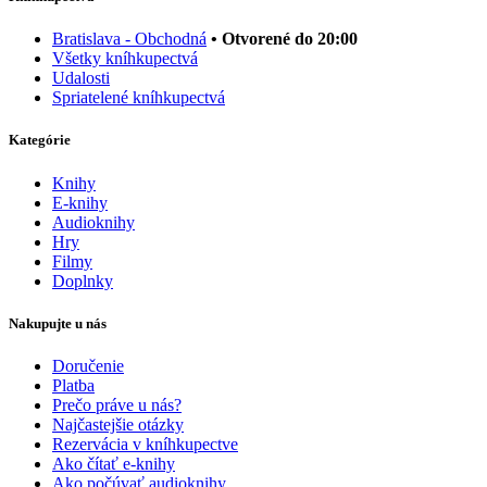
Bratislava - Obchodná
• Otvorené do 20:00
Všetky kníhkupectvá
Udalosti
Spriatelené kníhkupectvá
Kategórie
Knihy
E-knihy
Audioknihy
Hry
Filmy
Doplnky
Nakupujte u nás
Doručenie
Platba
Prečo práve u nás?
Najčastejšie otázky
Rezervácia v kníhkupectve
Ako čítať e-knihy
Ako počúvať audioknihy