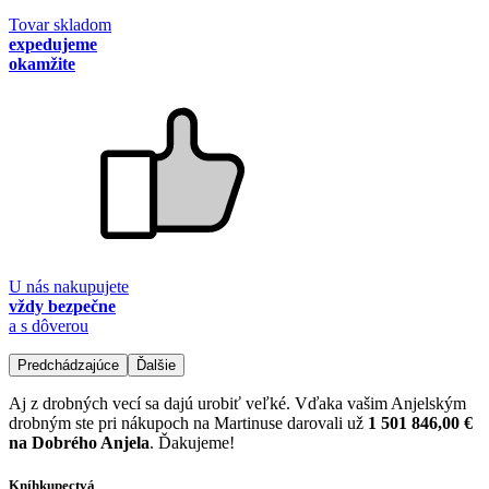
Tovar skladom
expedujeme
okamžite
U nás nakupujete
vždy bezpečne
a s dôverou
Predchádzajúce
Ďalšie
Aj z drobných vecí sa dajú urobiť veľké. Vďaka vašim Anjelským
drobným ste pri nákupoch na Martinuse darovali už
1 501 846,00 €
na Dobrého Anjela
. Ďakujeme!
Kníhkupectvá