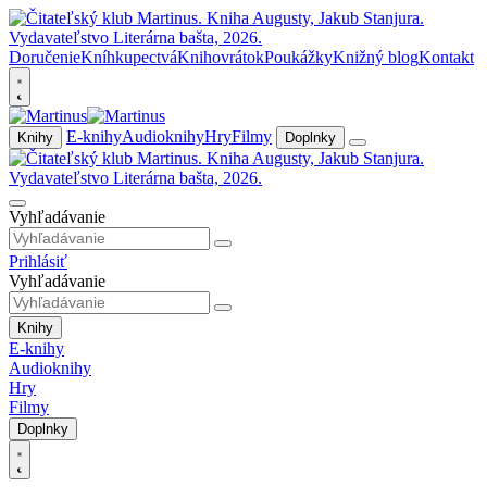
Doručenie
Kníhkupectvá
Knihovrátok
Poukážky
Knižný blog
Kontakt
E-knihy
Audioknihy
Hry
Filmy
Knihy
Doplnky
Vyhľadávanie
Prihlásiť
Vyhľadávanie
Knihy
E-knihy
Audioknihy
Hry
Filmy
Doplnky