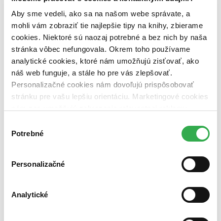
na centrálnom sklade (0 titulov)
na centrálnom sklade
predpredaj (0 titulov)
predpredaj
Aby sme vedeli, ako sa na našom webe správate, a
pripravujeme (0 titulov)
pripravujeme
mohli vám zobraziť tie najlepšie tipy na knihy, zbierame
dostupná (bez vypredaných) (0 titulov)
dostupná (bez
cookies. Niektoré sú naozaj potrebné a bez nich by naša
vypredaných)
stránka vôbec nefungovala. Okrem toho používame
Nové / čítané
analytické cookies, ktoré nám umožňujú zisťovať, ako
nová (0 titulov)
nová
náš web funguje, a stále ho pre vás zlepšovať.
čítaná (0 titulov)
čítaná
Personalizačné cookies nám dovoľujú prispôsobovať
čítaná - výborný stav (0 titulov)
čítaná - výborný stav
stránku pre vašu lepšiu orientáciu. Marketingové cookies
čítaná - mierne opotrebovaná (0 titulov)
čítaná - mierne
opotrebovaná
nám zas umožňujú zobrazenie relevantnej reklamy.
čítané verzie vypredaných kníh (0 titulov)
čítané verzie
Niektoré údaje zdieľame aj s tretími stranami. Veľmi by
Výber
vypredaných kníh
nám pomohlo, keby sme mohli používať všetky tieto
Potrebné
súhlasu
cookies. Ďakujeme!
Zúžiť výber
Zoradiť
Personalizačné
Analytické
Bestsellery
Top hodnotené