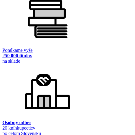
Ponúkame vyše
250 000 titulov
na sklade
Osobný odber
20 kníhkupectiev
po celom Slovensku