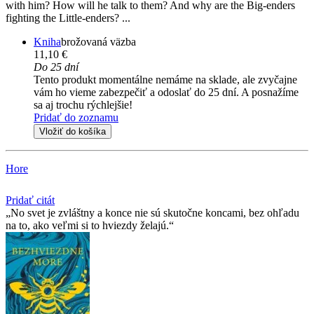
with him? How will he talk to them? And why are the Big-enders
fighting the Little-enders? ...
Kniha
brožovaná väzba
11,10 €
Do 25 dní
Tento produkt momentálne nemáme na sklade, ale zvyčajne
vám ho vieme zabezpečiť a odoslať do 25 dní. A posnažíme
sa aj trochu rýchlejšie!
Pridať do zoznamu
Vložiť do košíka
Hore
Pridať citát
No svet je zvláštny a konce nie sú skutočne koncami, bez ohľadu
na to, ako veľmi si to hviezdy želajú.