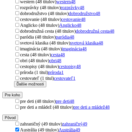
western (48 titulov)
western
48
rozprávky (48 titulov)
rozprávky
48
dobrodružstvo (48 titulov)
dobrodružstvo
48
cestovanie (48 titulov)
cestovanie
48
Anglicko (48 titulov)
Anglicko
48
dobrodružná cesta (48 titulov)
dobrodružná cesta
48
paródia (48 titulov)
paródia
48
svetová klasika (48 titulov)
svetová klasika
48
imaginácia (48 titulov)
imaginácia
48
cesta (48 titulov)
cesta
48
obri (48 titulov)
obri
48
cestopisy (48 titulov)
cestopisy
48
príroda (1 titul)
príroda
1
cestovateľ (1 titul)
cestovateľ
1
Ďalšie možnosti
Pre koho
pre deti (48 titulov)
pre deti
48
pre deti a mládež (48 titulov)
pre deti a mládež
48
Pôvod
zahraničný (49 titulov)
zahraničný
49
Austrália (49 titulov)
Austrália
49