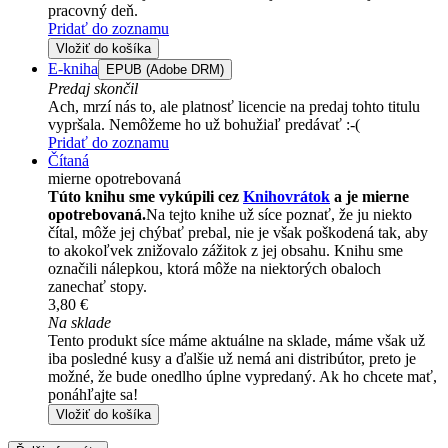
pracovný deň.
Pridať do zoznamu
Vložiť do košíka
E-kniha
EPUB (Adobe DRM)
Predaj skončil
Ach, mrzí nás to, ale platnosť licencie na predaj tohto titulu
vypršala. Nemôžeme ho už bohužiaľ predávať :-(
Pridať do zoznamu
Čítaná
mierne opotrebovaná
Túto knihu sme vykúpili cez
Knihovrátok
a je mierne
opotrebovaná.
Na tejto knihe už síce poznať, že ju niekto
čítal, môže jej chýbať prebal, nie je však poškodená tak, aby
to akokoľvek znižovalo zážitok z jej obsahu. Knihu sme
označili nálepkou, ktorá môže na niektorých obaloch
zanechať stopy.
3,80 €
Na sklade
Tento produkt síce máme aktuálne na sklade, máme však už
iba posledné kusy a ďalšie už nemá ani distribútor, preto je
možné, že bude onedlho úplne vypredaný. Ak ho chcete mať,
ponáhľajte sa!
Vložiť do košíka