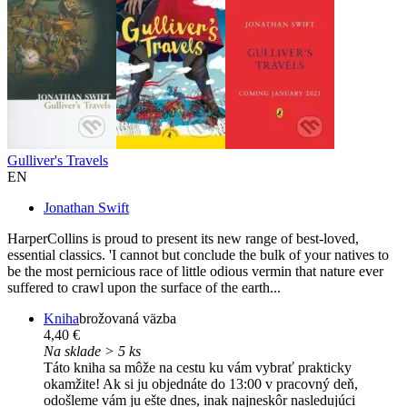
Gulliver's Travels
EN
Jonathan Swift
HarperCollins is proud to present its new range of best-loved,
essential classics. 'I cannot but conclude the bulk of your natives to
be the most pernicious race of little odious vermin that nature ever
suffered to crawl upon the surface of the earth...
Kniha
brožovaná väzba
4,40 €
Na sklade > 5 ks
Táto kniha sa môže na cestu ku vám vybrať prakticky
okamžite! Ak si ju objednáte do 13:00 v pracovný deň,
odošleme vám ju ešte dnes, inak najneskôr nasledujúci