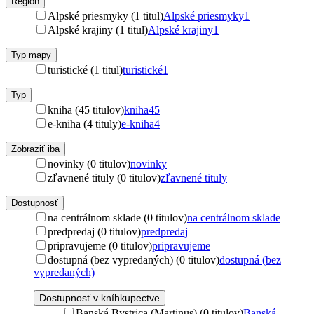
Región
Alpské priesmyky (1 titul)
Alpské priesmyky
1
Alpské krajiny (1 titul)
Alpské krajiny
1
Typ mapy
turistické (1 titul)
turistické
1
Typ
kniha (45 titulov)
kniha
45
e-kniha (4 tituly)
e-kniha
4
Zobraziť iba
novinky (0 titulov)
novinky
zľavnené tituly (0 titulov)
zľavnené tituly
Dostupnosť
na centrálnom sklade (0 titulov)
na centrálnom sklade
predpredaj (0 titulov)
predpredaj
pripravujeme (0 titulov)
pripravujeme
dostupná (bez vypredaných) (0 titulov)
dostupná (bez
vypredaných)
Dostupnosť v kníhkupectve
Banská Bystrica (Martinus) (0 titulov)
Banská