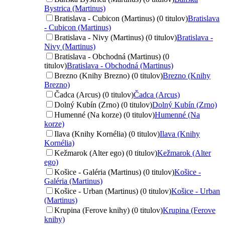
Bystrica (Martinus)
Bratislava - Cubicon (Martinus) (0 titulov)
Bratislava
- Cubicon (Martinus)
Bratislava - Nivy (Martinus) (0 titulov)
Bratislava -
Nivy (Martinus)
Bratislava - Obchodná (Martinus) (0
titulov)
Bratislava - Obchodná (Martinus)
Brezno (Knihy Brezno) (0 titulov)
Brezno (Knihy
Brezno)
Čadca (Arcus) (0 titulov)
Čadca (Arcus)
Dolný Kubín (Zrno) (0 titulov)
Dolný Kubín (Zrno)
Humenné (Na korze) (0 titulov)
Humenné (Na
korze)
Ilava (Knihy Kornélia) (0 titulov)
Ilava (Knihy
Kornélia)
Kežmarok (Alter ego) (0 titulov)
Kežmarok (Alter
ego)
Košice - Galéria (Martinus) (0 titulov)
Košice -
Galéria (Martinus)
Košice - Urban (Martinus) (0 titulov)
Košice - Urban
(Martinus)
Krupina (Ferove knihy) (0 titulov)
Krupina (Ferove
knihy)