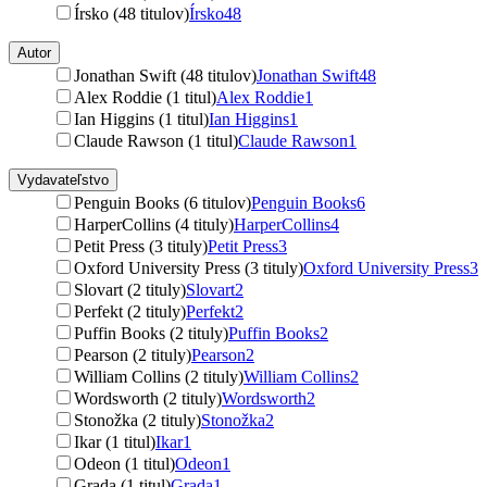
Írsko (48 titulov)
Írsko
48
Autor
Jonathan Swift (48 titulov)
Jonathan Swift
48
Alex Roddie (1 titul)
Alex Roddie
1
Ian Higgins (1 titul)
Ian Higgins
1
Claude Rawson (1 titul)
Claude Rawson
1
Vydavateľstvo
Penguin Books (6 titulov)
Penguin Books
6
HarperCollins (4 tituly)
HarperCollins
4
Petit Press (3 tituly)
Petit Press
3
Oxford University Press (3 tituly)
Oxford University Press
3
Slovart (2 tituly)
Slovart
2
Perfekt (2 tituly)
Perfekt
2
Puffin Books (2 tituly)
Puffin Books
2
Pearson (2 tituly)
Pearson
2
William Collins (2 tituly)
William Collins
2
Wordsworth (2 tituly)
Wordsworth
2
Stonožka (2 tituly)
Stonožka
2
Ikar (1 titul)
Ikar
1
Odeon (1 titul)
Odeon
1
Grada (1 titul)
Grada
1