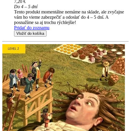
7,20 €
Do 4 – 5 dní
Tento produkt momentálne nemáme na sklade, ale zvyčajne
vám ho vieme zabezpečiť a odoslať do 4 – 5 dní. A
posnažíme sa aj trochu rýchlejšie!
Pridať do zoznamu
Vložiť do košíka