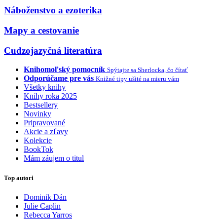
Náboženstvo a ezoterika
Mapy a cestovanie
Cudzojazyčná literatúra
Knihomoľský pomocník
Spýtajte sa Sherlocka, čo čítať
Odporúčame pre vás
Knižné tipy ušité na mieru vám
Všetky knihy
Knihy roka 2025
Bestsellery
Novinky
Pripravované
Akcie a zľavy
Kolekcie
BookTok
Mám záujem o titul
Top autori
Dominik Dán
Julie Caplin
Rebecca Yarros