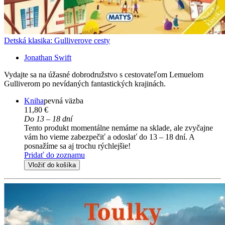
Detská klasika: Gulliverove cesty
Jonathan Swift
Vydajte sa na úžasné dobrodružstvo s cestovateľom Lemuelom
Gulliverom po nevídaných fantastických krajinách.
Kniha
pevná väzba
11,80 €
Do 13 – 18 dní
Tento produkt momentálne nemáme na sklade, ale zvyčajne
vám ho vieme zabezpečiť a odoslať do 13 – 18 dní. A
posnažíme sa aj trochu rýchlejšie!
Pridať do zoznamu
Vložiť do košíka