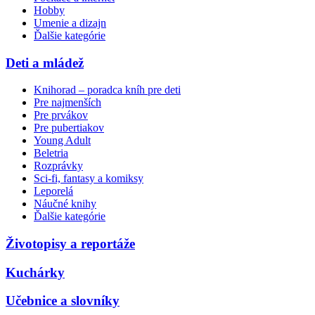
Hobby
Umenie a dizajn
Ďalšie kategórie
Deti a mládež
Knihorad – poradca kníh pre deti
Pre najmenších
Pre prvákov
Pre pubertiakov
Young Adult
Beletria
Rozprávky
Sci-fi, fantasy a komiksy
Leporelá
Náučné knihy
Ďalšie kategórie
Životopisy a reportáže
Kuchárky
Učebnice a slovníky