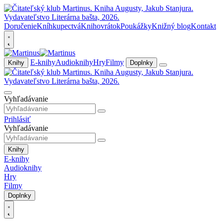
Doručenie
Kníhkupectvá
Knihovrátok
Poukážky
Knižný blog
Kontakt
E-knihy
Audioknihy
Hry
Filmy
Knihy
Doplnky
Vyhľadávanie
Prihlásiť
Vyhľadávanie
Knihy
E-knihy
Audioknihy
Hry
Filmy
Doplnky