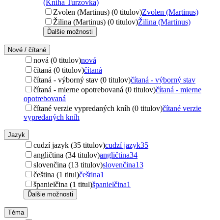
(Kniha Turzovka)
Zvolen (Martinus) (0 titulov)
Zvolen (Martinus)
Žilina (Martinus) (0 titulov)
Žilina (Martinus)
Ďalšie možnosti
Nové / čítané
nová (0 titulov)
nová
čítaná (0 titulov)
čítaná
čítaná - výborný stav (0 titulov)
čítaná - výborný stav
čítaná - mierne opotrebovaná (0 titulov)
čítaná - mierne
opotrebovaná
čítané verzie vypredaných kníh (0 titulov)
čítané verzie
vypredaných kníh
Jazyk
cudzí jazyk (35 titulov)
cudzí jazyk
35
angličtina (34 titulov)
angličtina
34
slovenčina (13 titulov)
slovenčina
13
čeština (1 titul)
čeština
1
španielčina (1 titul)
španielčina
1
Ďalšie možnosti
Téma