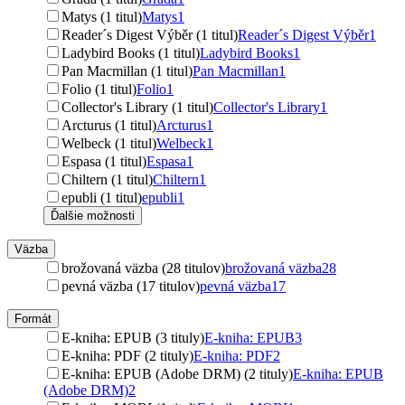
Matys (1 titul)
Matys
1
Reader´s Digest Výběr (1 titul)
Reader´s Digest Výběr
1
Ladybird Books (1 titul)
Ladybird Books
1
Pan Macmillan (1 titul)
Pan Macmillan
1
Folio (1 titul)
Folio
1
Collector's Library (1 titul)
Collector's Library
1
Arcturus (1 titul)
Arcturus
1
Welbeck (1 titul)
Welbeck
1
Espasa (1 titul)
Espasa
1
Chiltern (1 titul)
Chiltern
1
epubli (1 titul)
epubli
1
Ďalšie možnosti
Väzba
brožovaná väzba (28 titulov)
brožovaná väzba
28
pevná väzba (17 titulov)
pevná väzba
17
Formát
E-kniha: EPUB (3 tituly)
E-kniha: EPUB
3
E-kniha: PDF (2 tituly)
E-kniha: PDF
2
E-kniha: EPUB (Adobe DRM) (2 tituly)
E-kniha: EPUB
(Adobe DRM)
2