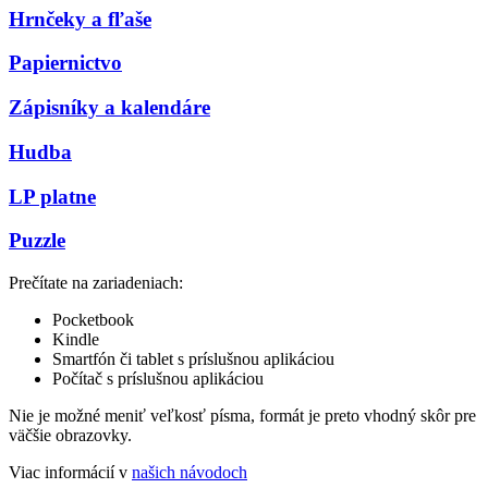
Hrnčeky a fľaše
Papiernictvo
Zápisníky a kalendáre
Hudba
LP platne
Puzzle
Prečítate na zariadeniach:
Pocketbook
Kindle
Smartfón či tablet s príslušnou aplikáciou
Počítač s príslušnou aplikáciou
Nie je možné meniť veľkosť písma, formát je preto vhodný skôr pre
väčšie obrazovky.
Viac informácií v
našich návodoch