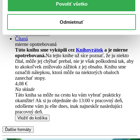
Povoliť všetko
Ihneď na stiahnutie
Máte čítačku, tablet alebo mobil? Stiahnite si do nich e-knihu:
budete ju mať hneď a ešte aj ušetríte život stromom. Viac
informácii o e-knihách
nájdete tu
.
Odmietnuť
Pridať do zoznamu
Vložiť do košíka
Čítaná
mierne opotrebovaná
Túto knihu sme vykúpili cez
Knihovrátok
a je mierne
opotrebovaná.
Na tejto knihe už síce poznať, že ju niekto
čítal, môže jej chýbať prebal, nie je však poškodená tak, aby
to akokoľvek znižovalo zážitok z jej obsahu. Knihu sme
označili nálepkou, ktorá môže na niektorých obaloch
zanechať stopy.
4,08 €
Na sklade
Táto kniha sa môže na cestu ku vám vybrať prakticky
okamžite! Ak si ju objednáte do 13:00 v pracovný deň,
odošleme vám ju ešte dnes, inak najneskôr nasledujúci
pracovný deň.
Vložiť do košíka
Ďalšie formáty