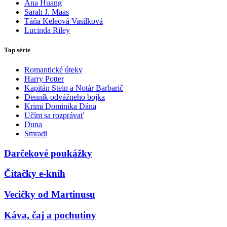
Ana Huang
Sarah J. Maas
Táňa Keleová Vasilková
Lucinda Riley
Top série
Romantické úteky
Harry Potter
Kapitán Stein a Notár Barbarič
Denník odvážneho bojka
Krimi Dominika Dána
Učím sa rozprávať
Duna
Smradi
Darčekové poukážky
Čítačky e-kníh
Vecičky od Martinusu
Káva, čaj a pochutiny