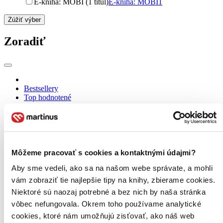
E-kniha: MOBI (1 titul)
E-kniha: MOBI
1
Zúžiť výber
Zoradiť
Bestsellery
Top hodnotené
Novinky
Najdrahšie
Najlacnejšie
Najvyššia zľava
Môžeme pracovať s cookies a kontaktnými údajmi?
Použité filtre
Zrušiť filtre
Aby sme vedeli, ako sa na našom webe správate, a mohli
S pôvodom Austrália
vám zobraziť tie najlepšie tipy na knihy, zbierame cookies.
Niektoré sú naozaj potrebné a bez nich by naša stránka
vôbec nefungovala. Okrem toho používame analytické
cookies, ktoré nám umožňujú zisťovať, ako náš web