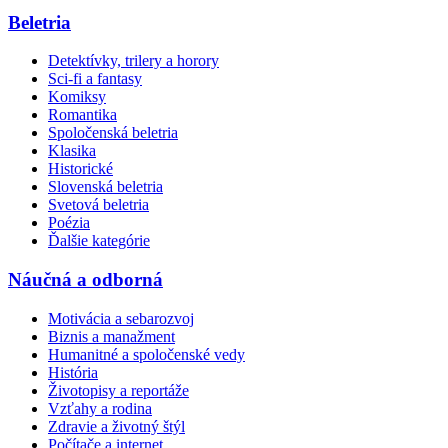
Beletria
Detektívky, trilery a horory
Sci-fi a fantasy
Komiksy
Romantika
Spoločenská beletria
Klasika
Historické
Slovenská beletria
Svetová beletria
Poézia
Ďalšie kategórie
Náučná a odborná
Motivácia a sebarozvoj
Biznis a manažment
Humanitné a spoločenské vedy
História
Životopisy a reportáže
Vzťahy a rodina
Zdravie a životný štýl
Počítače a internet