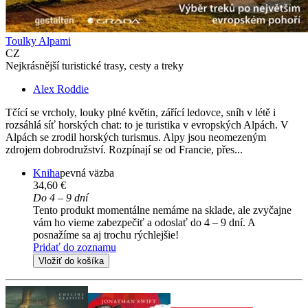
Toulky Alpami
CZ
Nejkrásnější turistické trasy, cesty a treky
Alex Roddie
Tčící se vrcholy, louky plné květin, zářící ledovce, sníh v létě i
rozsáhlá síť horských chat: to je turistika v evropských Alpách. V
Alpách se zrodil horských turismus. Alpy jsou neomezeným
zdrojem dobrodružství. Rozpínají se od Francie, přes...
Kniha
pevná väzba
34,60 €
Do 4 – 9 dní
Tento produkt momentálne nemáme na sklade, ale zvyčajne
vám ho vieme zabezpečiť a odoslať do 4 – 9 dní. A
posnažíme sa aj trochu rýchlejšie!
Pridať do zoznamu
Vložiť do košíka