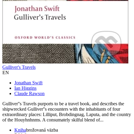
Gulliver's Travels
EN
Jonathan Swift
Ian Higgins
Claude Rawson
Gulliver''s Travels purports to be a travel book, and describes the
shipwrecked Gulliver''s encounters with the inhabitants of four
extraordinary places: Lilliput, Brobdingnag, Laputa, and the country
of the Houyhnhnms. A consumately skilful blend of...
Kniha
brožovaná väzba