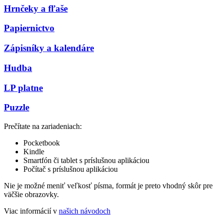
Hrnčeky a fľaše
Papiernictvo
Zápisníky a kalendáre
Hudba
LP platne
Puzzle
Prečítate na zariadeniach:
Pocketbook
Kindle
Smartfón či tablet s príslušnou aplikáciou
Počítač s príslušnou aplikáciou
Nie je možné meniť veľkosť písma, formát je preto vhodný skôr pre
väčšie obrazovky.
Viac informácií v
našich návodoch