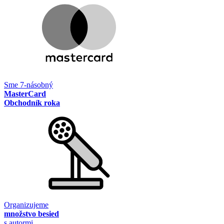
Sme 7-násobný
MasterCard
Obchodník roka
Organizujeme
množstvo besied
s autormi