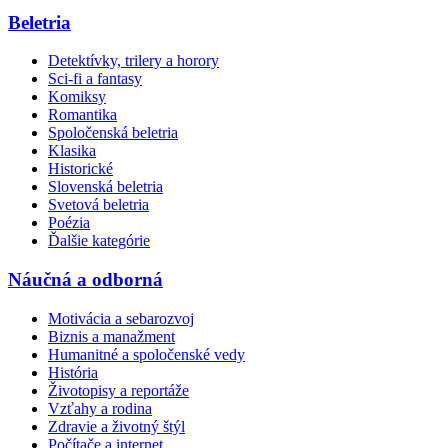
Beletria
Detektívky, trilery a horory
Sci-fi a fantasy
Komiksy
Romantika
Spoločenská beletria
Klasika
Historické
Slovenská beletria
Svetová beletria
Poézia
Ďalšie kategórie
Náučná a odborná
Motivácia a sebarozvoj
Biznis a manažment
Humanitné a spoločenské vedy
História
Životopisy a reportáže
Vzťahy a rodina
Zdravie a životný štýl
Počítače a internet