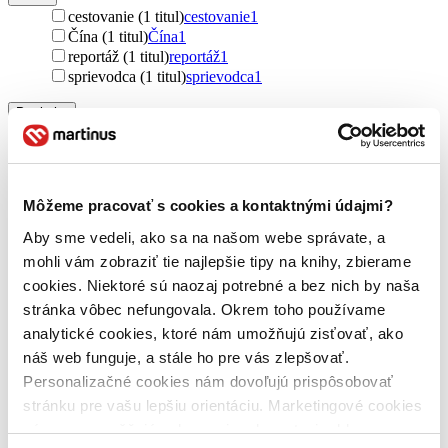
cestovanie (1 titul)
cestovanie
1
Čína (1 titul)
Čína
1
reportáž (1 titul)
reportáž
1
sprievodca (1 titul)
sprievodca
1
Pre koho
pre cestovateľov (1 titul)
pre cestovateľov
1
Pôvod
zahraničný (1 titul)
zahraničný
1
Môžeme pracovať s cookies a kontaktnými údajmi?
Čína (1 titul)
Čína
1
Aby sme vedeli, ako sa na našom webe správate, a
Autor
mohli vám zobraziť tie najlepšie tipy na knihy, zbierame
Chen Ming-Pan (1 titul)
Chen Ming-Pan
1
cookies. Niektoré sú naozaj potrebné a bez nich by naša
Vydavateľstvo
stránka vôbec nefungovala. Okrem toho používame
Mi:Lu Publishing (1 titul)
Mi:Lu Publishing
1
analytické cookies, ktoré nám umožňujú zisťovať, ako
náš web funguje, a stále ho pre vás zlepšovať.
Väzba
Personalizačné cookies nám dovoľujú prispôsobovať
brožovaná väzba (1 titul)
brožovaná väzba
1
stránku pre vašu lepšiu orientáciu. Marketingové cookies
Zúžiť výber
nám zas umožňujú zobrazenie relevantnej reklamy.