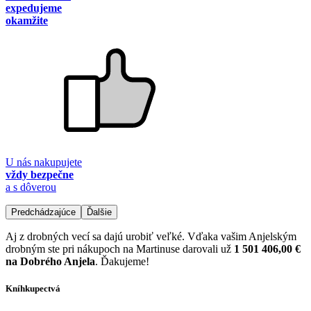
expedujeme
okamžite
U nás nakupujete
vždy bezpečne
a s dôverou
Predchádzajúce
Ďalšie
Aj z drobných vecí sa dajú urobiť veľké. Vďaka vašim Anjelským
drobným ste pri nákupoch na Martinuse darovali už
1 501 406,00 €
na Dobrého Anjela
. Ďakujeme!
Kníhkupectvá