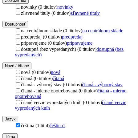
Zobraziť iba
novinky (0 titulov)
novinky
zľavnené tituly (0 titulov)
zľavnené tituly
Dostupnosť
na centrálnom sklade (0 titulov)
na centrálnom sklade
predpredaj (0 titulov)
predpredaj
pripravujeme (0 titulov)
pripravujeme
dostupná (bez vypredaných) (0 titulov)
dostupná (bez
vypredaných)
Nové / čítané
nová (0 titulov)
nová
čítaná (0 titulov)
čítaná
čítaná - výborný stav (0 titulov)
čítaná - výborný stav
čítaná - mierne opotrebovaná (0 titulov)
čítaná - mierne
opotrebovaná
čítané verzie vypredaných kníh (0 titulov)
čítané verzie
vypredaných kníh
Jazyk
čeština (1 titul)
čeština
1
Téma