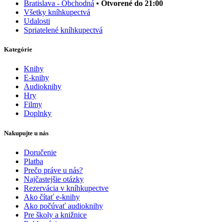
Bratislava - Obchodná
• Otvorené do 21:00
Všetky kníhkupectvá
Udalosti
Spriatelené kníhkupectvá
Kategórie
Knihy
E-knihy
Audioknihy
Hry
Filmy
Doplnky
Nakupujte u nás
Doručenie
Platba
Prečo práve u nás?
Najčastejšie otázky
Rezervácia v kníhkupectve
Ako čítať e-knihy
Ako počúvať audioknihy
Pre školy a knižnice