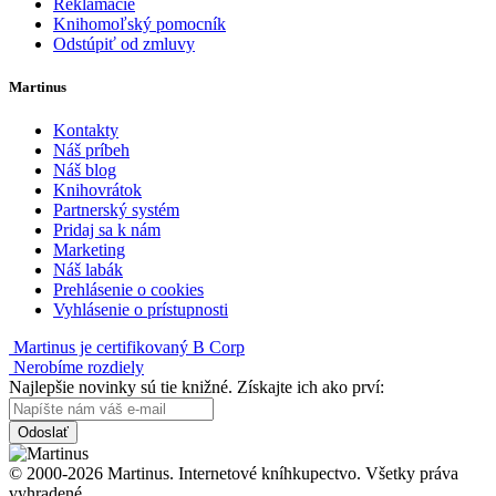
Reklamácie
Knihomoľský pomocník
Odstúpiť od zmluvy
Martinus
Kontakty
Náš príbeh
Náš blog
Knihovrátok
Partnerský systém
Pridaj sa k nám
Marketing
Náš labák
Prehlásenie o cookies
Vyhlásenie o prístupnosti
Martinus je certifikovaný B Corp
Nerobíme rozdiely
Najlepšie novinky sú tie knižné. Získajte ich ako prví:
Odoslať
© 2000-2026 Martinus. Internetové kníhkupectvo. Všetky práva
vyhradené.