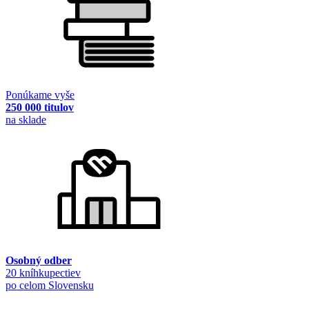
Ponúkame vyše
250 000 titulov
na sklade
Osobný odber
20 kníhkupectiev
po celom Slovensku