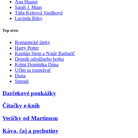
Ana Huang
Sarah J. Maas
Táňa Keleová Vasilková
Lucinda Riley
Top série
Romantické úteky
Harry Potter
Kapitán Stein a Notár Barbarič
Denník odvážneho bojka
Krimi Dominika Dána
Učím sa rozprávať
Duna
Smradi
Darčekové poukážky
Čítačky e-kníh
Vecičky od Martinusu
Káva, čaj a pochutiny