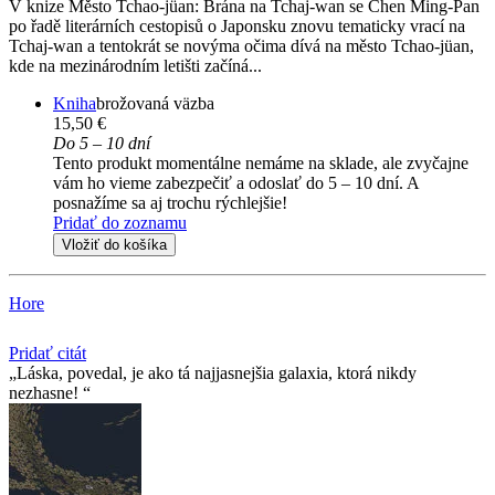
V knize Město Tchao-jüan: Brána na Tchaj-wan se Chen Ming-Pan
po řadě literárních cestopisů o Japonsku znovu tematicky vrací na
Tchaj-wan a tentokrát se novýma očima dívá na město Tchao-jüan,
kde na mezinárodním letišti začíná...
Kniha
brožovaná väzba
15,50 €
Do 5 – 10 dní
Tento produkt momentálne nemáme na sklade, ale zvyčajne
vám ho vieme zabezpečiť a odoslať do 5 – 10 dní. A
posnažíme sa aj trochu rýchlejšie!
Pridať do zoznamu
Vložiť do košíka
Hore
Pridať citát
Láska, povedal, je ako tá najjasnejšia galaxia, ktorá nikdy
nezhasne!