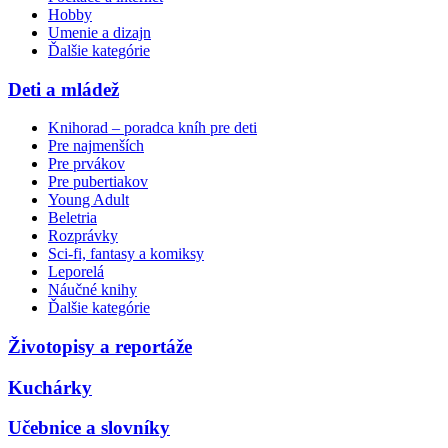
Hobby
Umenie a dizajn
Ďalšie kategórie
Deti a mládež
Knihorad – poradca kníh pre deti
Pre najmenších
Pre prvákov
Pre pubertiakov
Young Adult
Beletria
Rozprávky
Sci-fi, fantasy a komiksy
Leporelá
Náučné knihy
Ďalšie kategórie
Životopisy a reportáže
Kuchárky
Učebnice a slovníky