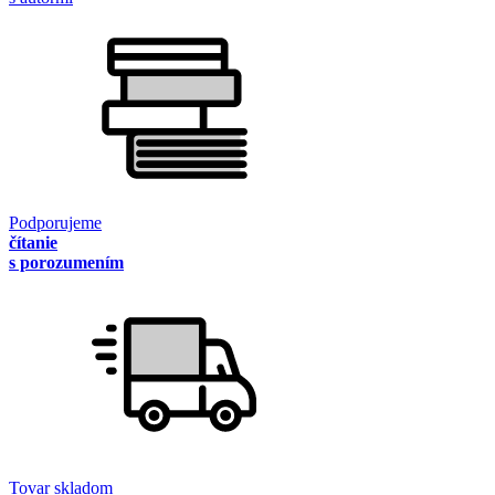
Podporujeme
čítanie
s porozumením
Tovar skladom