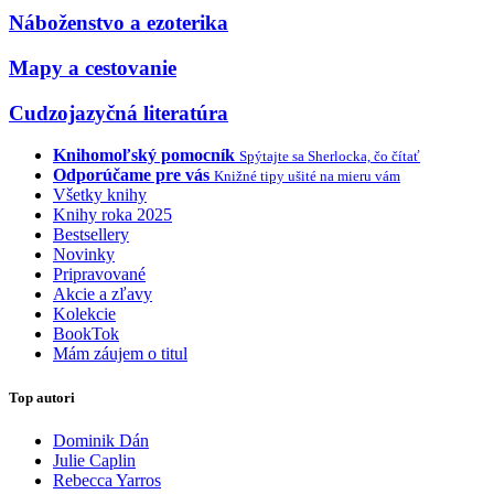
Náboženstvo a ezoterika
Mapy a cestovanie
Cudzojazyčná literatúra
Knihomoľský pomocník
Spýtajte sa Sherlocka, čo čítať
Odporúčame pre vás
Knižné tipy ušité na mieru vám
Všetky knihy
Knihy roka 2025
Bestsellery
Novinky
Pripravované
Akcie a zľavy
Kolekcie
BookTok
Mám záujem o titul
Top autori
Dominik Dán
Julie Caplin
Rebecca Yarros