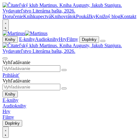
Doručenie
Kníhkupectvá
Knihovrátok
Poukážky
Knižný blog
Kontakt
E-knihy
Audioknihy
Hry
Filmy
Knihy
Doplnky
Vyhľadávanie
Prihlásiť
Vyhľadávanie
Knihy
E-knihy
Audioknihy
Hry
Filmy
Doplnky