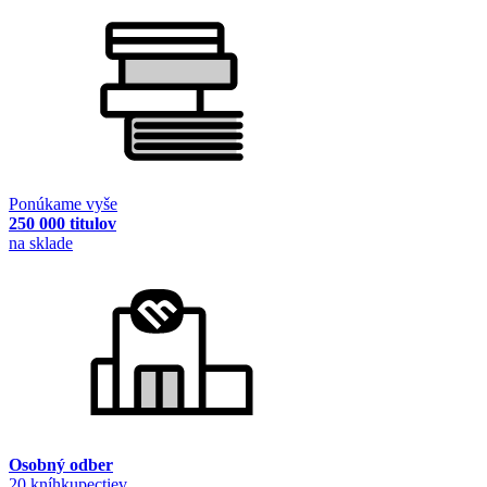
Ponúkame vyše
250 000 titulov
na sklade
Osobný odber
20 kníhkupectiev