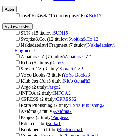
Autor
Josef Kožíšek (15 titulov)
Josef Kožíšek
15
Vydavateľstvo
SUN (15 titulov)
SUN
15
Svojtka&Co. (12 titulov)
Svojtka&Co.
12
Nakladatelství Fragment (7 titulov)
Nakladatelství
Fragment
7
Albatros CZ (7 titulov)
Albatros CZ
7
Rebo (5 titulov)
Rebo
5
Slovart CZ (3 tituly)
Slovart CZ
3
YoYo Books (3 tituly)
YoYo Books
3
Klub čtenářů (3 tituly)
Klub čtenářů
3
Argo (2 tituly)
Argo
2
INFOA (2 tituly)
INFOA
2
CPRESS (2 tituly)
CPRESS
2
Extra Publishing (2 tituly)
Extra Publishing
2
Axióma (2 tituly)
Axióma
2
Pangea (2 tituly)
Pangea
2
Edika (1 titul)
Edika
1
Bookmedia (1 titul)
Bookmedia
1
Computer Press (1 titul)
Computer Press
1