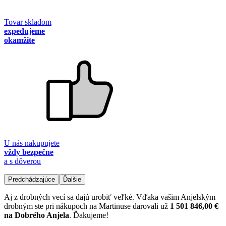
Tovar skladom
expedujeme
okamžite
U nás nakupujete
vždy bezpečne
a s dôverou
Predchádzajúce
Ďalšie
Aj z drobných vecí sa dajú urobiť veľké. Vďaka vašim Anjelským
drobným ste pri nákupoch na Martinuse darovali už
1 501 846,00 €
na Dobrého Anjela
. Ďakujeme!