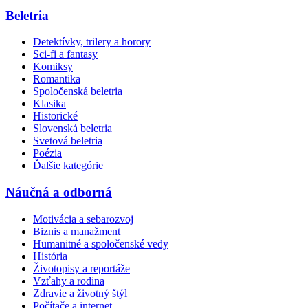
Beletria
Detektívky, trilery a horory
Sci-fi a fantasy
Komiksy
Romantika
Spoločenská beletria
Klasika
Historické
Slovenská beletria
Svetová beletria
Poézia
Ďalšie kategórie
Náučná a odborná
Motivácia a sebarozvoj
Biznis a manažment
Humanitné a spoločenské vedy
História
Životopisy a reportáže
Vzťahy a rodina
Zdravie a životný štýl
Počítače a internet