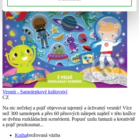
Vesmír - Samolepkové království
CZ
Na nic nečekej a pojď objevovat tajemný a úchvatný vesmír! Více
než 300 samolepek a přes 60 pěnových nálepek najdeš v této knížce
se dvěma rozkládacími scenériemi. Popusť uzdu fantazii a kreativitě
a pojď prozkoumat...
Kniha
brožovaná väzba