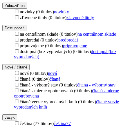
Zobraziť iba
novinky (0 titulov)
novinky
zľavnené tituly (0 titulov)
zľavnené tituly
Dostupnosť
na centrálnom sklade (0 titulov)
na centrálnom sklade
predpredaj (0 titulov)
predpredaj
pripravujeme (0 titulov)
pripravujeme
dostupná (bez vypredaných) (0 titulov)
dostupná (bez
vypredaných)
Nové / čítané
nová (0 titulov)
nová
čítaná (0 titulov)
čítaná
čítaná - výborný stav (0 titulov)
čítaná - výborný stav
čítaná - mierne opotrebovaná (0 titulov)
čítaná - mierne
opotrebovaná
čítané verzie vypredaných kníh (0 titulov)
čítané verzie
vypredaných kníh
Jazyk
čeština (77 titulov)
čeština
77