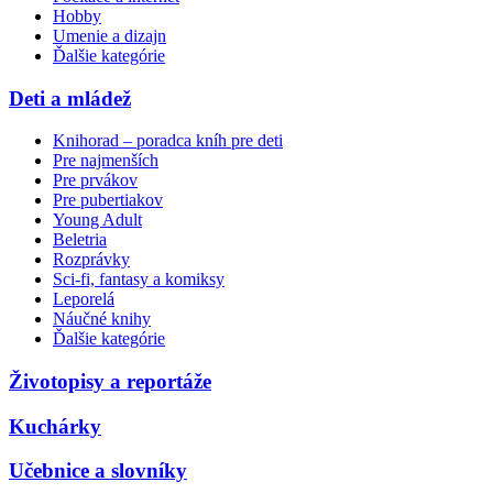
Hobby
Umenie a dizajn
Ďalšie kategórie
Deti a mládež
Knihorad – poradca kníh pre deti
Pre najmenších
Pre prvákov
Pre pubertiakov
Young Adult
Beletria
Rozprávky
Sci-fi, fantasy a komiksy
Leporelá
Náučné knihy
Ďalšie kategórie
Životopisy a reportáže
Kuchárky
Učebnice a slovníky