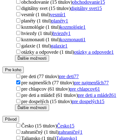
obchodovanie (15 titulov)
obchodovanie
15
digitálny svet (15 titulov)
digitálny svet
15
vesmír (1 titul)
vesmír
1
planéty (1 titul)
planéty
1
kozmológie (1 titul)
kozmológie
1
hviezdy (1 titul)
hviezdy
1
kozmonauti (1 titul)
kozmonauti
1
galaxie (1 titul)
galaxie
1
otázky a odpovede (1 titul)
otázky a odpovede
1
Ďalšie možnosti
Pre koho
pre deti (77 titulov)
pre deti
77
pre najmenších (77 titulov)
pre najmenších
77
pre chlapcov (61 titulov)
pre chlapcov
61
pre deti a mládež (61 titulov)
pre deti a mládež
61
pre dospelých (15 titulov)
pre dospelých
15
Ďalšie možnosti
Pôvod
Česko (15 titulov)
Česko
15
zahraničný (1 titul)
zahraničný
1
Taliansko (1 titul)
Taliansko
1