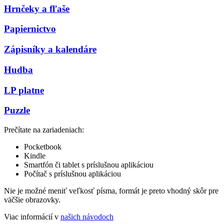
Hrnčeky a fľaše
Papiernictvo
Zápisníky a kalendáre
Hudba
LP platne
Puzzle
Prečítate na zariadeniach:
Pocketbook
Kindle
Smartfón či tablet s príslušnou aplikáciou
Počítač s príslušnou aplikáciou
Nie je možné meniť veľkosť písma, formát je preto vhodný skôr pre
väčšie obrazovky.
Viac informácií v
našich návodoch