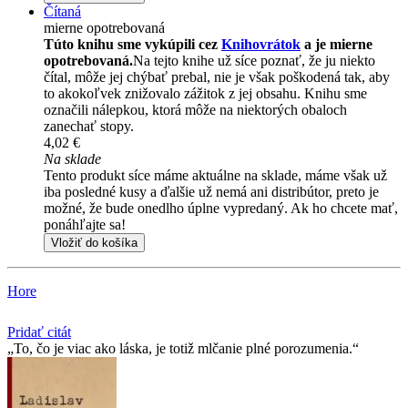
Čítaná
mierne opotrebovaná
Túto knihu sme vykúpili cez
Knihovrátok
a je mierne
opotrebovaná.
Na tejto knihe už síce poznať, že ju niekto
čítal, môže jej chýbať prebal, nie je však poškodená tak, aby
to akokoľvek znižovalo zážitok z jej obsahu. Knihu sme
označili nálepkou, ktorá môže na niektorých obaloch
zanechať stopy.
4,02 €
Na sklade
Tento produkt síce máme aktuálne na sklade, máme však už
iba posledné kusy a ďalšie už nemá ani distribútor, preto je
možné, že bude onedlho úplne vypredaný. Ak ho chcete mať,
ponáhľajte sa!
Vložiť do košíka
Hore
Pridať citát
To, čo je viac ako láska, je totiž mlčanie plné porozumenia.