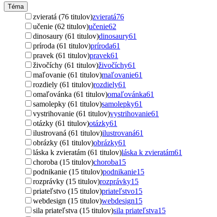
Téma
zvieratá (76 titulov)
zvieratá
76
učenie (62 titulov)
učenie
62
dinosaury (61 titulov)
dinosaury
61
príroda (61 titulov)
príroda
61
pravek (61 titulov)
pravek
61
živočíchy (61 titulov)
živočíchy
61
maľovanie (61 titulov)
maľovanie
61
rozdiely (61 titulov)
rozdiely
61
omaľovánka (61 titulov)
omaľovánka
61
samolepky (61 titulov)
samolepky
61
vystrihovanie (61 titulov)
vystrihovanie
61
otázky (61 titulov)
otázky
61
ilustrovaná (61 titulov)
ilustrovaná
61
obrázky (61 titulov)
obrázky
61
láska k zvieratám (61 titulov)
láska k zvieratám
61
choroba (15 titulov)
choroba
15
podnikanie (15 titulov)
podnikanie
15
rozprávky (15 titulov)
rozprávky
15
priateľstvo (15 titulov)
priateľstvo
15
webdesign (15 titulov)
webdesign
15
sila priateľstva (15 titulov)
sila priateľstva
15