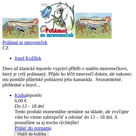
Polámal se mraveneček
CZ
Josef Kožíšek
Dnes už klasické leporelo vypráví příběh o malém mravenečkovi,
který je celý polámaný. Přijde ho léčit mravenčí doktor, ale nakonec
mu pomůže přátelské pohlazení jeho kamaráda . Srozumitelné,
přehledné a hravé...
Kniha
leporelo
6,00 €
Do 13 – 18 dní
Tento produkt momentálne nemáme na sklade, ale zvyčajne
vám ho vieme zabezpečiť a odoslať do 13 – 18 dní. A
posnažíme sa aj trochu rýchlejšie!
Pridať do zoznamu
Vložiť do košíka