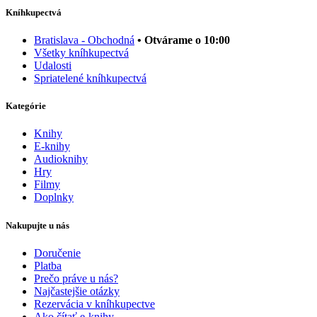
Kníhkupectvá
Bratislava - Obchodná
• Otvárame o 10:00
Všetky kníhkupectvá
Udalosti
Spriatelené kníhkupectvá
Kategórie
Knihy
E-knihy
Audioknihy
Hry
Filmy
Doplnky
Nakupujte u nás
Doručenie
Platba
Prečo práve u nás?
Najčastejšie otázky
Rezervácia v kníhkupectve
Ako čítať e-knihy