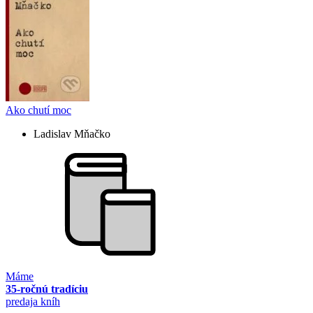
Ako chutí moc
Ladislav Mňačko
Máme
35-ročnú tradíciu
predaja kníh