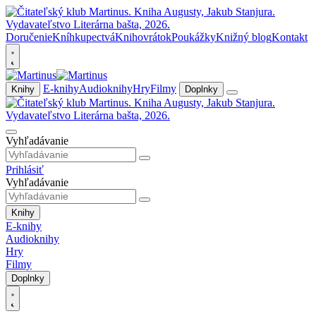
Doručenie
Kníhkupectvá
Knihovrátok
Poukážky
Knižný blog
Kontakt
E-knihy
Audioknihy
Hry
Filmy
Knihy
Doplnky
Vyhľadávanie
Prihlásiť
Vyhľadávanie
Knihy
E-knihy
Audioknihy
Hry
Filmy
Doplnky