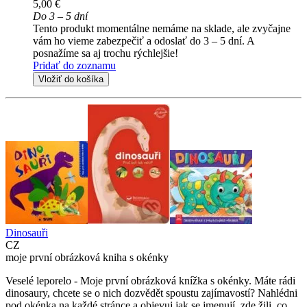
5,00 €
Do 3 – 5 dní
Tento produkt momentálne nemáme na sklade, ale zvyčajne
vám ho vieme zabezpečiť a odoslať do 3 – 5 dní. A
posnažíme sa aj trochu rýchlejšie!
Pridať do zoznamu
Vložiť do košíka
Dinosauři
CZ
moje první obrázková kniha s okénky
Veselé leporelo - Moje první obrázková knížka s okénky. Máte rádi
dinosaury, chcete se o nich dozvědět spoustu zajímavostí? Nahlédni
pod okénka na každé stránce a objevuj jak se jmenují, zde žili, co