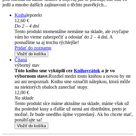
jedli a mnoho dalších zajímavosti o těchto pravěkých...
Kniha
leporelo
12,60 €
Do 2 – 4 dní
Tento produkt momentálne nemáme na sklade, ale zvyčajne
vám ho vieme zabezpečiť a odoslať do 2 – 4 dní. A
posnažíme sa aj trochu rýchlejšie!
Pridať do zoznamu
Vložiť do košíka
Čítaná
výborný stav
Túto knihu sme vykúpili cez
Knihovrátok
a je vo
výbornom stave.
Rozdiel medzi touto knihou a novou by ste
asi ani nespoznali. Knihu sme označili nálepkou, ktorá môže
na niektorých obaloch zanechať stopy.
12,00 €
Na sklade
Tento produkt síce máme aktuálne na sklade, máme však už
iba posledné kusy a ďalšie už nemá ani distribútor, preto je
možné, že bude onedlho úplne vypredaný. Ak ho chcete mať,
ponáhľajte sa!
Vložiť do košíka