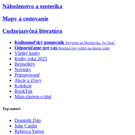
Náboženstvo a ezoterika
Mapy a cestovanie
Cudzojazyčná literatúra
Knihomoľský pomocník
Spýtajte sa Sherlocka, čo čítať
Odporúčame pre vás
Knižné tipy ušité na mieru vám
Všetky knihy
Knihy roka 2025
Bestsellery
Novinky
Pripravované
Akcie a zľavy
Kolekcie
BookTok
Mám záujem o titul
Top autori
Dominik Dán
Julie Caplin
Rebecca Yarros