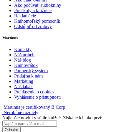
Ako počúvať audioknihy
Pre školy a knižnice
Reklamácie
Knihomoľský pomocník
Odstúpiť od zmluvy
Martinus
Kontakty
Náš príbeh
Náš blog
Knihovrátok
Partnerský systém
Pridaj sa k nám
Marketing
Náš labák
Prehlásenie o cookies
Vyhlásenie o prístupnosti
Martinus je certifikovaný B Corp
Nerobíme rozdiely
Najlepšie novinky sú tie knižné. Získajte ich ako prví:
Odoslať