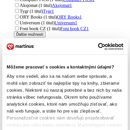
Aksjomat (1 titul)
Aksjomat
1
Tygr (1 titul)
Tygr
1
ORY Books (1 titul)
ORY Books
1
Universum (1 titul)
Universum
1
Foni book CZ (1 titul)
Foni book CZ
1
Ďalšie možnosti
Väzba
pevná väzba (22 titulov)
pevná väzba
22
leporelo (21 titulov)
leporelo
21
brožovaná väzba (20 titulov)
brožovaná väzba
20
Môžeme pracovať s cookies a kontaktnými údajmi?
špirálová väzba (5 titulov)
špirálová väzba
5
šitá väzba (3 tituly)
šitá väzba
3
Aby sme vedeli, ako sa na našom webe správate, a
flexi (2 tituly)
flexi
2
mohli vám zobraziť tie najlepšie tipy na knihy, zbierame
pevná väzba s prebalom (1 titul)
pevná väzba s prebalom
1
cookies. Niektoré sú naozaj potrebné a bez nich by naša
Ďalšie možnosti
stránka vôbec nefungovala. Okrem toho používame
Zúžiť výber
analytické cookies, ktoré nám umožňujú zisťovať, ako
náš web funguje, a stále ho pre vás zlepšovať.
Zoradiť
Personalizačné cookies nám dovoľujú prispôsobovať
stránku pre vašu lepšiu orientáciu. Marketingové cookies