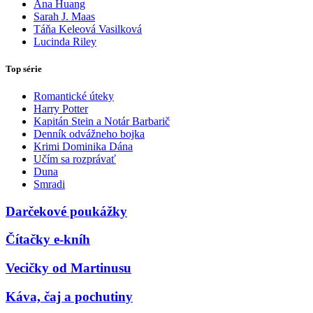
Ana Huang
Sarah J. Maas
Táňa Keleová Vasilková
Lucinda Riley
Top série
Romantické úteky
Harry Potter
Kapitán Stein a Notár Barbarič
Denník odvážneho bojka
Krimi Dominika Dána
Učím sa rozprávať
Duna
Smradi
Darčekové poukážky
Čítačky e-kníh
Vecičky od Martinusu
Káva, čaj a pochutiny