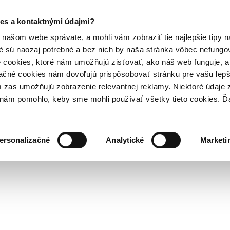
es a kontaktnými údajmi?
našom webe správate, a mohli vám zobraziť tie najlepšie tipy n
é sú naozaj potrebné a bez nich by naša stránka vôbec nefung
 cookies, ktoré nám umožňujú zisťovať, ako náš web funguje, a 
ačné cookies nám dovoľujú prispôsobovať stránku pre vašu lepši
zas umožňujú zobrazenie relevantnej reklamy. Niektoré údaje z
y nám pomohlo, keby sme mohli používať všetky tieto cookies. 
ersonalizačné
Analytické
Marketi