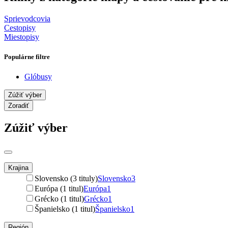
Sprievodcovia
Cestopisy
Miestopisy
Populárne filtre
Glóbusy
Zúžiť výber
Zoradiť
Zúžiť výber
Krajina
Slovensko (3 tituly)
Slovensko
3
Európa (1 titul)
Európa
1
Grécko (1 titul)
Grécko
1
Španielsko (1 titul)
Španielsko
1
Región