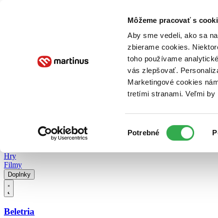
Doručenie
Kníhkupectvá
Knihovrátok
Poukážky
Knižný blog
Kontakt
Môžeme pracovať s cooki
Aby sme vedeli, ako sa na 
zbierame cookies. Niektor
E-knihy
Audioknihy
Hry
Filmy
Knihy
Doplnky
toho používame analytické
vás zlepšovať. Personaliz
Vyhľadávanie
Marketingové cookies nám 
tretími stranami. Veľmi b
Prihlásiť
Vyhľadávanie
Výber
Knihy
Potrebné
P
súhlasu
E-knihy
Audioknihy
Hry
Filmy
Doplnky
Beletria