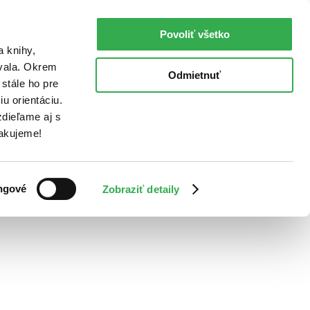
Povoliť všetko
a knihy,
ovala. Okrem
Odmietnuť
stále ho pre
u orientáciu.
dieľame aj s
Ďakujeme!
ngové
Zobraziť detaily