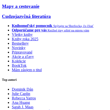
Mapy a cestovanie
Cudzojazyčná literatúra
Knihomoľský pomocník
Spýtajte sa Sherlocka, čo čítať
Odporúčame pre vás
Knižné tipy ušité na mieru vám
Všetky knihy
Knihy roka 2025
Bestsellery
Novinky
Pripravované
Akcie a zľavy
Kolekcie
BookTok
Mám záujem o titul
Top autori
Dominik Dán
Julie Caplin
Rebecca Yarros
Ana Huang
Sarah J. Maas