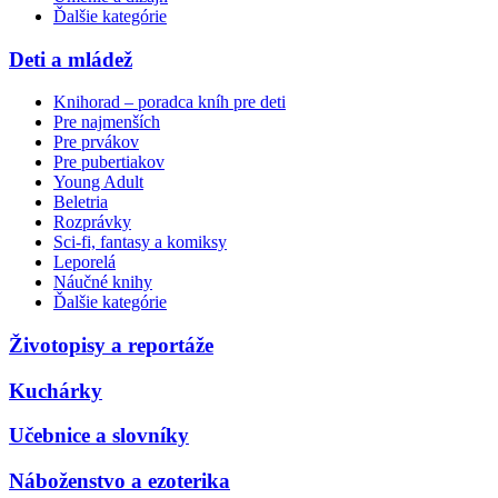
Ďalšie kategórie
Deti a mládež
Knihorad – poradca kníh pre deti
Pre najmenších
Pre prvákov
Pre pubertiakov
Young Adult
Beletria
Rozprávky
Sci-fi, fantasy a komiksy
Leporelá
Náučné knihy
Ďalšie kategórie
Životopisy a reportáže
Kuchárky
Učebnice a slovníky
Náboženstvo a ezoterika