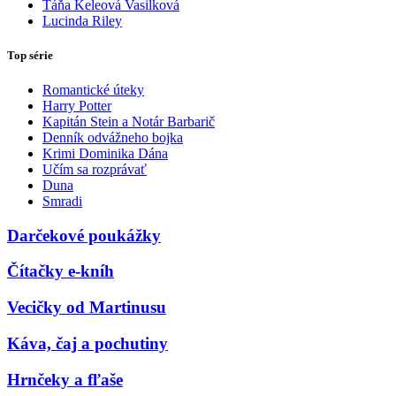
Táňa Keleová Vasilková
Lucinda Riley
Top série
Romantické úteky
Harry Potter
Kapitán Stein a Notár Barbarič
Denník odvážneho bojka
Krimi Dominika Dána
Učím sa rozprávať
Duna
Smradi
Darčekové poukážky
Čítačky e-kníh
Vecičky od Martinusu
Káva, čaj a pochutiny
Hrnčeky a fľaše