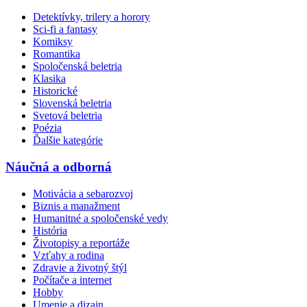
Detektívky, trilery a horory
Sci-fi a fantasy
Komiksy
Romantika
Spoločenská beletria
Klasika
Historické
Slovenská beletria
Svetová beletria
Poézia
Ďalšie kategórie
Náučná a odborná
Motivácia a sebarozvoj
Biznis a manažment
Humanitné a spoločenské vedy
História
Životopisy a reportáže
Vzťahy a rodina
Zdravie a životný štýl
Počítače a internet
Hobby
Umenie a dizajn