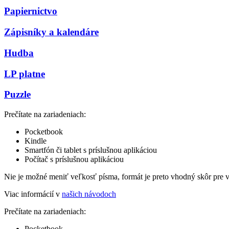
Papiernictvo
Zápisníky a kalendáre
Hudba
LP platne
Puzzle
Prečítate na zariadeniach:
Pocketbook
Kindle
Smartfón či tablet s príslušnou aplikáciou
Počítač s príslušnou aplikáciou
Nie je možné meniť veľkosť písma, formát je preto vhodný skôr pre 
Viac informácií v
našich návodoch
Prečítate na zariadeniach:
Pocketbook