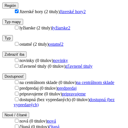
Región
Jizerské hory (2 tituly)
Jizerské hory
2
Typ mapy
lyžiarske (2 tituly)
lyžiarske
2
Typ
ostatné (2 tituly)
ostatné
2
Zobraziť iba
novinky (0 titulov)
novinky
zľavnené tituly (0 titulov)
zľavnené tituly
Dostupnosť
na centrálnom sklade (0 titulov)
na centrálnom sklade
predpredaj (0 titulov)
predpredaj
pripravujeme (0 titulov)
pripravujeme
dostupná (bez vypredaných) (0 titulov)
dostupná (bez
vypredaných)
Nové / čítané
nová (0 titulov)
nová
čítaná (0 titulov)
čítaná