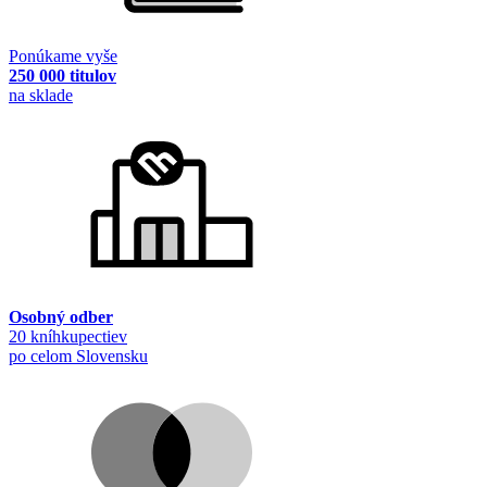
Ponúkame vyše
250 000 titulov
na sklade
Osobný odber
20 kníhkupectiev
po celom Slovensku