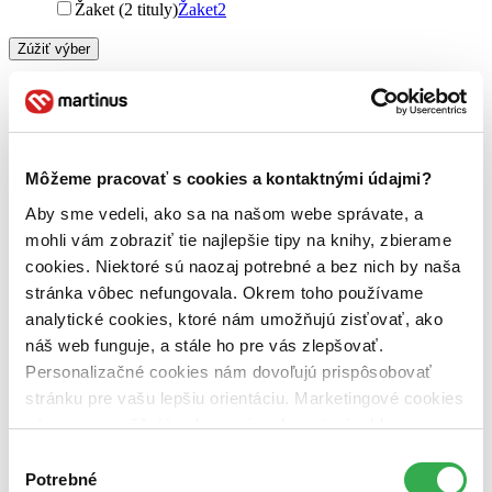
Žaket (2 tituly)
Žaket
2
Zúžiť výber
Zoradiť
Môžeme pracovať s cookies a kontaktnými údajmi?
Bestsellery
Aby sme vedeli, ako sa na našom webe správate, a
Top hodnotené
mohli vám zobraziť tie najlepšie tipy na knihy, zbierame
Novinky
Najdrahšie
cookies. Niektoré sú naozaj potrebné a bez nich by naša
Najlacnejšie
stránka vôbec nefungovala. Okrem toho používame
Najvyššia zľava
analytické cookies, ktoré nám umožňujú zisťovať, ako
náš web funguje, a stále ho pre vás zlepšovať.
Použité filtre
Personalizačné cookies nám dovoľujú prispôsobovať
Zrušiť filtre
Pre športovcov
Z regiónu Jizerské hory
stránku pre vašu lepšiu orientáciu. Marketingové cookies
nám zas umožňujú zobrazenie relevantnej reklamy.
Niektoré údaje zdieľame aj s tretími stranami. Veľmi by
Výber
nám pomohlo, keby sme mohli používať všetky tieto
Potrebné
súhlasu