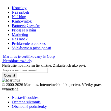
Kontakty
Náš príbeh
Náš blog
Knihovrátok
Partnerský systém
Pridaj sa k nám
Marketing
Náš labák
Prehlásenie o cookies
Vyhlásenie o prístupnosti
Martinus je certifikovaný B Corp
Nerobíme rozdiely
Najlepšie novinky sú tie knižné. Získajte ich ako prví:
Odoslať
© 2000-2026 Martinus. Internetové kníhkupectvo. Všetky práva
vyhradené.
Nastaviť cookies
Ochrana súkromia
Obchodné podmienky