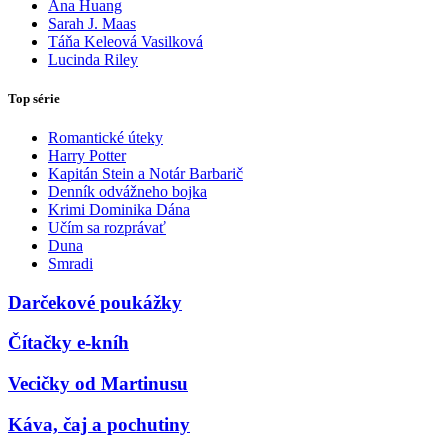
Ana Huang
Sarah J. Maas
Táňa Keleová Vasilková
Lucinda Riley
Top série
Romantické úteky
Harry Potter
Kapitán Stein a Notár Barbarič
Denník odvážneho bojka
Krimi Dominika Dána
Učím sa rozprávať
Duna
Smradi
Darčekové poukážky
Čítačky e-kníh
Vecičky od Martinusu
Káva, čaj a pochutiny