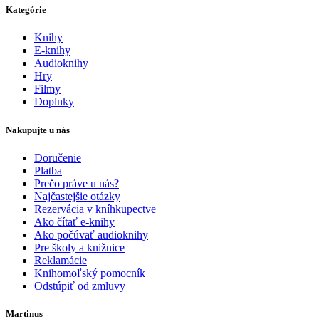
Kategórie
Knihy
E-knihy
Audioknihy
Hry
Filmy
Doplnky
Nakupujte u nás
Doručenie
Platba
Prečo práve u nás?
Najčastejšie otázky
Rezervácia v kníhkupectve
Ako čítať e-knihy
Ako počúvať audioknihy
Pre školy a knižnice
Reklamácie
Knihomoľský pomocník
Odstúpiť od zmluvy
Martinus