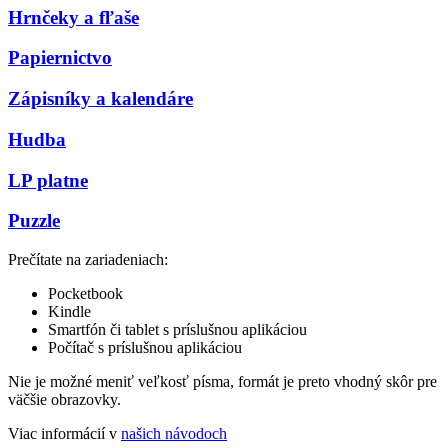
Hrnčeky a fľaše
Papiernictvo
Zápisníky a kalendáre
Hudba
LP platne
Puzzle
Prečítate na zariadeniach:
Pocketbook
Kindle
Smartfón či tablet s príslušnou aplikáciou
Počítač s príslušnou aplikáciou
Nie je možné meniť veľkosť písma, formát je preto vhodný skôr pre
väčšie obrazovky.
Viac informácií v
našich návodoch