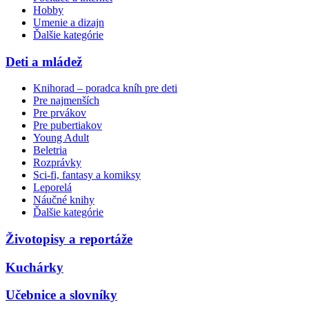
Hobby
Umenie a dizajn
Ďalšie kategórie
Deti a mládež
Knihorad – poradca kníh pre deti
Pre najmenších
Pre prvákov
Pre pubertiakov
Young Adult
Beletria
Rozprávky
Sci-fi, fantasy a komiksy
Leporelá
Náučné knihy
Ďalšie kategórie
Životopisy a reportáže
Kuchárky
Učebnice a slovníky