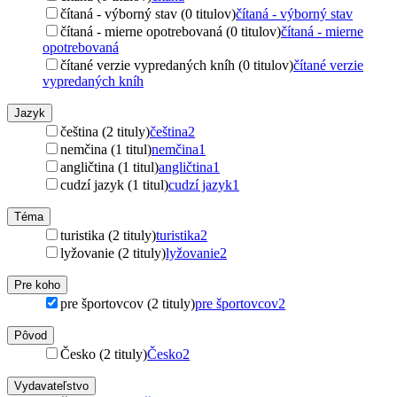
čítaná - výborný stav (0 titulov)
čítaná - výborný stav
čítaná - mierne opotrebovaná (0 titulov)
čítaná - mierne
opotrebovaná
čítané verzie vypredaných kníh (0 titulov)
čítané verzie
vypredaných kníh
Jazyk
čeština (2 tituly)
čeština
2
nemčina (1 titul)
nemčina
1
angličtina (1 titul)
angličtina
1
cudzí jazyk (1 titul)
cudzí jazyk
1
Téma
turistika (2 tituly)
turistika
2
lyžovanie (2 tituly)
lyžovanie
2
Pre koho
pre športovcov (2 tituly)
pre športovcov
2
Pôvod
Česko (2 tituly)
Česko
2
Vydavateľstvo