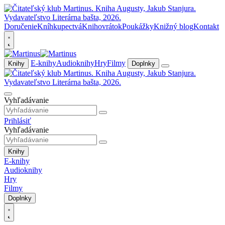
Doručenie
Kníhkupectvá
Knihovrátok
Poukážky
Knižný blog
Kontakt
E-knihy
Audioknihy
Hry
Filmy
Knihy
Doplnky
Vyhľadávanie
Prihlásiť
Vyhľadávanie
Knihy
E-knihy
Audioknihy
Hry
Filmy
Doplnky