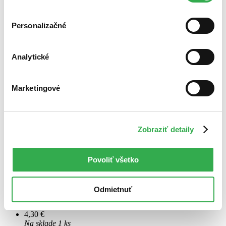
cookies. Ďakujeme!
Personalizačné
Analytické
Marketingové
Zobraziť detaily
Jizerské hory - lyžařská mapa 1:60 000
CZ
Povoliť všetko
4.aktualizované vydání lyžařské mapy Jizerských hor na
vodovzdorném neroztrhnutelném syntetickém materiálu DuPont™ -
Tyvek®. V mapové části jsou zvýrazněny lyžařské areály se všemi
Odmietnuť
sjezdovkami, doplněné údaji o možnostech...
4,30 €
Na sklade 1 ks