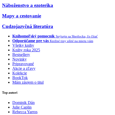
Náboženstvo a ezoterika
Mapy a cestovanie
Cudzojazyčná literatúra
Knihomoľský pomocník
Spýtajte sa Sherlocka, čo čítať
Odporúčame pre vás
Knižné tipy ušité na mieru vám
Všetky knihy
Knihy roka 2025
Bestsellery
Novinky
Pripravované
Akcie a zľavy
Kolekcie
BookTok
Mám záujem o titul
Top autori
Dominik Dán
Julie Caplin
Rebecca Yarros