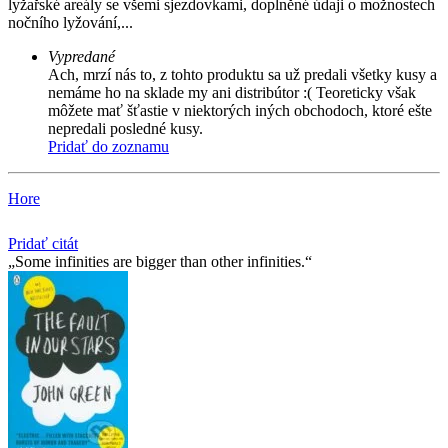
lyžařské areály se všemi sjezdovkami, doplněné údaji o možnostech
nočního lyžování,...
Vypredané
Ach, mrzí nás to, z tohto produktu sa už predali všetky kusy a
nemáme ho na sklade my ani distribútor :( Teoreticky však
môžete mať šťastie v niektorých iných obchodoch, ktoré ešte
nepredali posledné kusy.
Pridať do zoznamu
Hore
Pridať citát
Some infinities are bigger than other infinities.