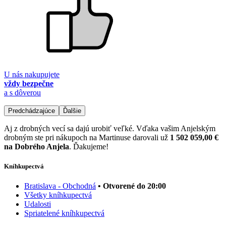
U nás nakupujete
vždy bezpečne
a s dôverou
Predchádzajúce
Ďalšie
Aj z drobných vecí sa dajú urobiť veľké. Vďaka vašim Anjelským
drobným ste pri nákupoch na Martinuse darovali už
1 502 059,00 €
na Dobrého Anjela
. Ďakujeme!
Kníhkupectvá
Bratislava - Obchodná
• Otvorené do 20:00
Všetky kníhkupectvá
Udalosti
Spriatelené kníhkupectvá