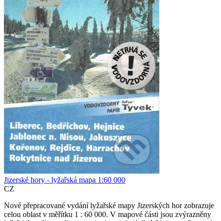
Jizerské hory - lyžařská mapa 1:60 000
CZ
Nové přepracované vydání lyžařské mapy Jizerských hor zobrazuje
celou oblast v měřítku 1 : 60 000. V mapové části jsou zvýrazněny