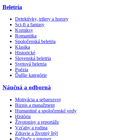
Beletria
Detektívky, trilery a horory
Sci-fi a fantasy
Komiksy
Romantika
Spoločenská beletria
Klasika
Historické
Slovenská beletria
Svetová beletria
Poézia
Ďalšie kategórie
Náučná a odborná
Motivácia a sebarozvoj
Biznis a manažment
Humanitné a spoločenské vedy
História
Životopisy a reportáže
Vzťahy a rodina
Zdravie a životný štýl
Počítače a internet