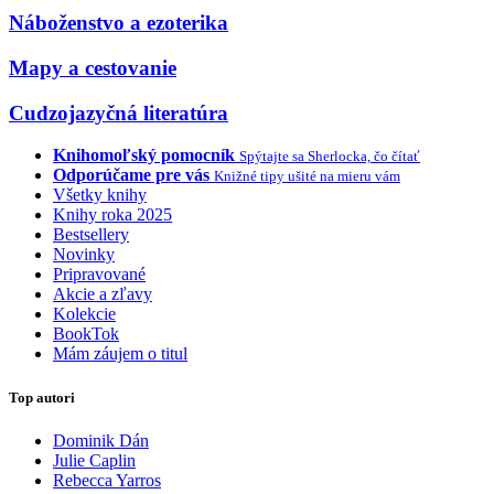
Náboženstvo a ezoterika
Mapy a cestovanie
Cudzojazyčná literatúra
Knihomoľský pomocník
Spýtajte sa Sherlocka, čo čítať
Odporúčame pre vás
Knižné tipy ušité na mieru vám
Všetky knihy
Knihy roka 2025
Bestsellery
Novinky
Pripravované
Akcie a zľavy
Kolekcie
BookTok
Mám záujem o titul
Top autori
Dominik Dán
Julie Caplin
Rebecca Yarros