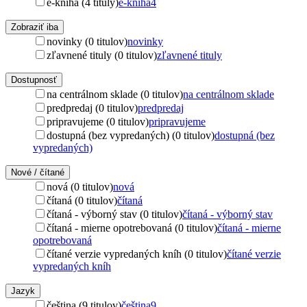
e-kniha (4 tituly)
e-kniha
4
Zobraziť iba
novinky (0 titulov)
novinky
zľavnené tituly (0 titulov)
zľavnené tituly
Dostupnosť
na centrálnom sklade (0 titulov)
na centrálnom sklade
predpredaj (0 titulov)
predpredaj
pripravujeme (0 titulov)
pripravujeme
dostupná (bez vypredaných) (0 titulov)
dostupná (bez
vypredaných)
Nové / čítané
nová (0 titulov)
nová
čítaná (0 titulov)
čítaná
čítaná - výborný stav (0 titulov)
čítaná - výborný stav
čítaná - mierne opotrebovaná (0 titulov)
čítaná - mierne
opotrebovaná
čítané verzie vypredaných kníh (0 titulov)
čítané verzie
vypredaných kníh
Jazyk
čeština (9 titulov)
čeština
9