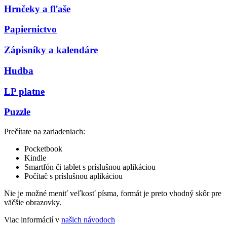
Hrnčeky a fľaše
Papiernictvo
Zápisníky a kalendáre
Hudba
LP platne
Puzzle
Prečítate na zariadeniach:
Pocketbook
Kindle
Smartfón či tablet s príslušnou aplikáciou
Počítač s príslušnou aplikáciou
Nie je možné meniť veľkosť písma, formát je preto vhodný skôr pre
väčšie obrazovky.
Viac informácií v
našich návodoch