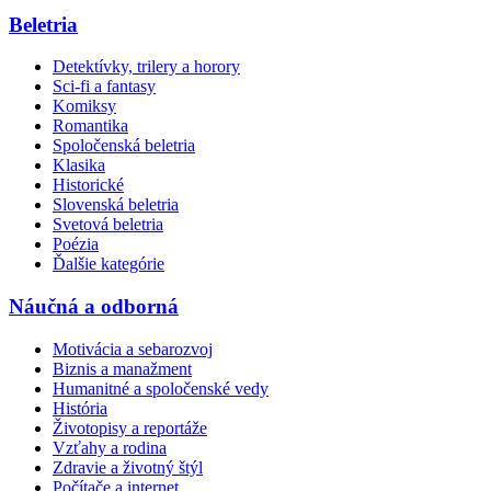
Beletria
Detektívky, trilery a horory
Sci-fi a fantasy
Komiksy
Romantika
Spoločenská beletria
Klasika
Historické
Slovenská beletria
Svetová beletria
Poézia
Ďalšie kategórie
Náučná a odborná
Motivácia a sebarozvoj
Biznis a manažment
Humanitné a spoločenské vedy
História
Životopisy a reportáže
Vzťahy a rodina
Zdravie a životný štýl
Počítače a internet