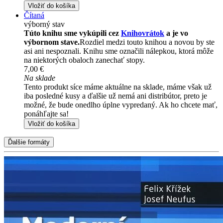
Vložiť do košíka
Čítaná
výborný stav
Túto knihu sme vykúpili cez
Knihovrátok
a je vo
výbornom stave.
Rozdiel medzi touto knihou a novou by ste
asi ani nespoznali. Knihu sme označili nálepkou, ktorá môže
na niektorých obaloch zanechať stopy.
7,00 €
Na sklade
Tento produkt síce máme aktuálne na sklade, máme však už
iba posledné kusy a ďalšie už nemá ani distribútor, preto je
možné, že bude onedlho úplne vypredaný. Ak ho chcete mať,
ponáhľajte sa!
Vložiť do košíka
Ďalšie formáty