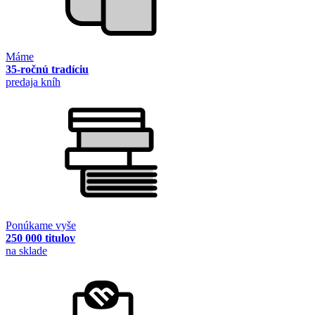
Máme
35-ročnú tradíciu
predaja kníh
Ponúkame vyše
250 000 titulov
na sklade