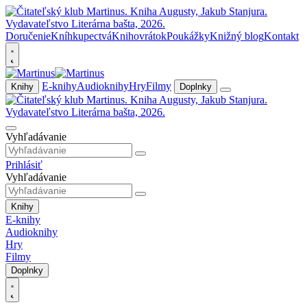
Doručenie
Kníhkupectvá
Knihovrátok
Poukážky
Knižný blog
Kontakt
E-knihy
Audioknihy
Hry
Filmy
Knihy
Doplnky
Vyhľadávanie
Prihlásiť
Vyhľadávanie
Knihy
E-knihy
Audioknihy
Hry
Filmy
Doplnky