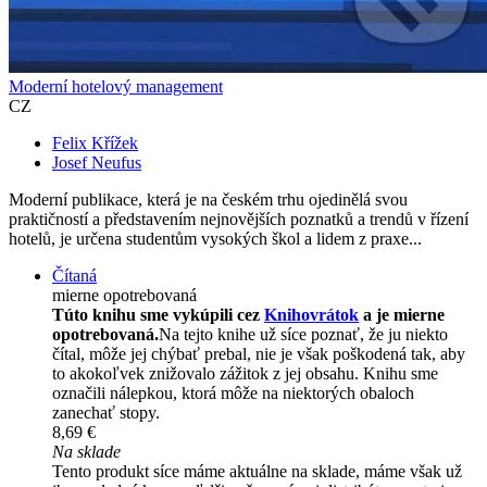
Moderní hotelový management
CZ
Felix Křížek
Josef Neufus
Moderní publikace, která je na českém trhu ojedinělá svou
praktičností a představením nejnovějších poznatků a trendů v řízení
hotelů, je určena studentům vysokých škol a lidem z praxe...
Čítaná
mierne opotrebovaná
Túto knihu sme vykúpili cez
Knihovrátok
a je mierne
opotrebovaná.
Na tejto knihe už síce poznať, že ju niekto
čítal, môže jej chýbať prebal, nie je však poškodená tak, aby
to akokoľvek znižovalo zážitok z jej obsahu. Knihu sme
označili nálepkou, ktorá môže na niektorých obaloch
zanechať stopy.
8,69 €
Na sklade
Tento produkt síce máme aktuálne na sklade, máme však už