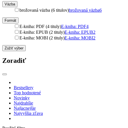
Väzba
brožovaná väzba (6 titulov)
brožovaná väzba
6
Formát
E-kniha: PDF (4 tituly)
E-kniha: PDF
4
E-kniha: EPUB (2 tituly)
E-kniha: EPUB
2
E-kniha: MOBI (2 tituly)
E-kniha: MOBI
2
Zúžiť výber
Zoradiť
Bestsellery
Top hodnotené
Novinky
Najdrahšie
Najlacnejšie
Najvyššia zľava