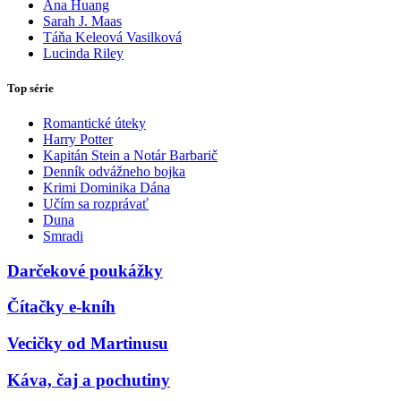
Ana Huang
Sarah J. Maas
Táňa Keleová Vasilková
Lucinda Riley
Top série
Romantické úteky
Harry Potter
Kapitán Stein a Notár Barbarič
Denník odvážneho bojka
Krimi Dominika Dána
Učím sa rozprávať
Duna
Smradi
Darčekové poukážky
Čítačky e-kníh
Vecičky od Martinusu
Káva, čaj a pochutiny