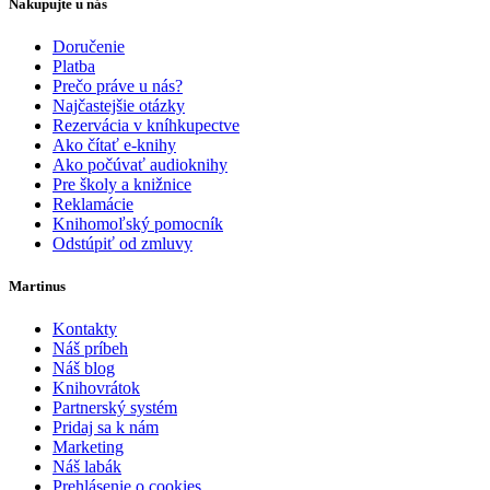
Nakupujte u nás
Doručenie
Platba
Prečo práve u nás?
Najčastejšie otázky
Rezervácia v kníhkupectve
Ako čítať e-knihy
Ako počúvať audioknihy
Pre školy a knižnice
Reklamácie
Knihomoľský pomocník
Odstúpiť od zmluvy
Martinus
Kontakty
Náš príbeh
Náš blog
Knihovrátok
Partnerský systém
Pridaj sa k nám
Marketing
Náš labák
Prehlásenie o cookies