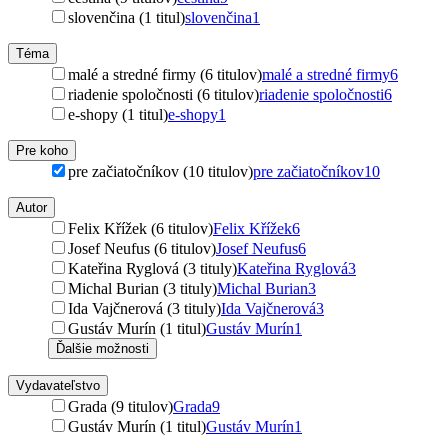
slovenčina (1 titul)
slovenčina
1
Téma
malé a stredné firmy (6 titulov)
malé a stredné firmy
6
riadenie spoločnosti (6 titulov)
riadenie spoločnosti
6
e-shopy (1 titul)
e-shopy
1
Pre koho
pre začiatočníkov (10 titulov)
pre začiatočníkov
10
Autor
Felix Křížek (6 titulov)
Felix Křížek
6
Josef Neufus (6 titulov)
Josef Neufus
6
Kateřina Ryglová (3 tituly)
Kateřina Ryglová
3
Michal Burian (3 tituly)
Michal Burian
3
Ida Vajčnerová (3 tituly)
Ida Vajčnerová
3
Gustáv Murín (1 titul)
Gustáv Murín
1
Ďalšie možnosti
Vydavateľstvo
Grada (9 titulov)
Grada
9
Gustáv Murín (1 titul)
Gustáv Murín
1