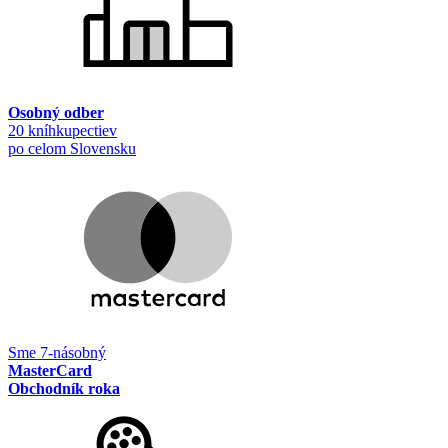
Osobný odber
20 kníhkupectiev
po celom Slovensku
Sme 7-násobný
MasterCard
Obchodník roka