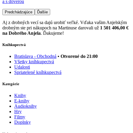
a s dôverou
Predchádzajúce
Ďalšie
Aj z drobných vecí sa dajú urobiť veľké. Vďaka vašim Anjelským
drobným ste pri nákupoch na Martinuse darovali už
1 501 406,00 €
na Dobrého Anjela
. Ďakujeme!
Kníhkupectvá
Bratislava - Obchodná
• Otvorené do 21:00
Všetky kníhkupectvá
Udalosti
Spriatelené kníhkupectvá
Kategórie
Knihy
E-knihy
Audioknihy
Hry
Filmy
Doplnky