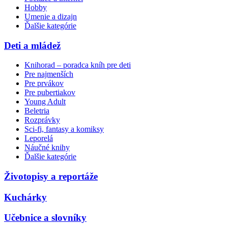
Hobby
Umenie a dizajn
Ďalšie kategórie
Deti a mládež
Knihorad – poradca kníh pre deti
Pre najmenších
Pre prvákov
Pre pubertiakov
Young Adult
Beletria
Rozprávky
Sci-fi, fantasy a komiksy
Leporelá
Náučné knihy
Ďalšie kategórie
Životopisy a reportáže
Kuchárky
Učebnice a slovníky