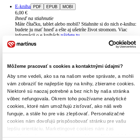
E-kniha
PDF
EPUB
MOBI
6,00 €
Ihneď na stiahnutie
Máte čítačku, tablet alebo mobil? Stiahnite si do nich e-knihu:
budete ju mať hneď a ešte aj ušetríte život stromom. Viac
informácii o e-knihách
nájdete tu
.
Pridať do zoznamu
Vložiť do košíka
Môžeme pracovať s cookies a kontaktnými údajmi?
Aby sme vedeli, ako sa na našom webe správate, a mohli
vám zobraziť tie najlepšie tipy na knihy, zbierame cookies.
Niektoré sú naozaj potrebné a bez nich by naša stránka
vôbec nefungovala. Okrem toho používame analytické
cookies, ktoré nám umožňujú zisťovať, ako náš web
funguje, a stále ho pre vás zlepšovať. Personalizačné
cookies nám dovoľujú prispôsobovať stránku pre vašu
lepšiu orientáciu. Marketingové cookies nám zas
umožňujú zobrazenie relevantnej reklamy. Niektoré údaje