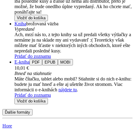
iba posledné kusy a ďalšie už nemá ani distribútor, preto je
možné, že bude onedlho úplne vypredaný. Ak ho chcete mať,
ponáhľajte sa!
Vložiť do košíka
Kniha
brožovaná väzba
Vypredané
Ach, mrzí nás to, z tejto knihy sa už predali všetky výtlačky a
nemáme ju na sklade my ani vydavateľ :( Teoreticky však
môžete mať šťastie v niektorých iných obchodoch, ktoré ešte
nepredali posledné kusy.
Pridať do zoznamu
E-kniha
PDF
EPUB
MOBI
10,01 €
Ihneď na stiahnutie
Máte čítačku, tablet alebo mobil? Stiahnite si do nich e-knihu:
budete ju mať hneď a ešte aj ušetríte život stromom. Viac
informácii o e-knihách
nájdete tu
.
Pridať do zoznamu
Vložiť do košíka
Ďalšie formáty
Hore