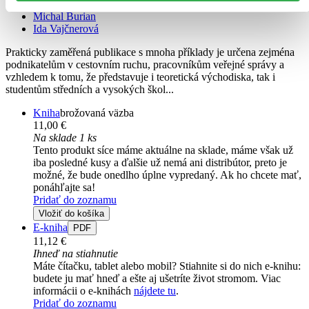
Kateřina Ryglová
Michal Burian
Ida Vajčnerová
Prakticky zaměřená publikace s mnoha příklady je určena zejména
podnikatelům v cestovním ruchu, pracovníkům veřejné správy a
vzhledem k tomu, že představuje i teoretická východiska, tak i
studentům středních a vysokých škol...
Kniha
brožovaná väzba
11,00 €
Na sklade 1 ks
Tento produkt síce máme aktuálne na sklade, máme však už
iba posledné kusy a ďalšie už nemá ani distribútor, preto je
možné, že bude onedlho úplne vypredaný. Ak ho chcete mať,
ponáhľajte sa!
Pridať do zoznamu
Vložiť do košíka
E-kniha
PDF
11,12 €
Ihneď na stiahnutie
Máte čítačku, tablet alebo mobil? Stiahnite si do nich e-knihu:
budete ju mať hneď a ešte aj ušetríte život stromom. Viac
informácii o e-knihách
nájdete tu
.
Pridať do zoznamu