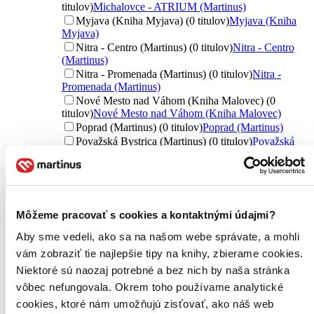
titulov)
Michalovce - ATRIUM (Martinus)
Myjava (Kniha Myjava) (0 titulov)
Myjava (Kniha
Myjava)
Nitra - Centro (Martinus) (0 titulov)
Nitra - Centro
(Martinus)
Nitra - Promenada (Martinus) (0 titulov)
Nitra -
Promenada (Martinus)
Nové Mesto nad Váhom (Kniha Malovec) (0
titulov)
Nové Mesto nad Váhom (Kniha Malovec)
Poprad (Martinus) (0 titulov)
Poprad (Martinus)
Považská Bystrica (Martinus) (0 titulov)
Považská
Bystrica (Martinus)
Prešov (Martinus) (0 titulov)
Prešov (Martinus)
Trebišov (ŠUM) (0 titulov)
Trebišov (ŠUM)
Trenčín (Martinus) (0 titulov)
Trenčín (Martinus)
Trnava (Martinus) (0 titulov)
Trnava (Martinus)
Môžeme pracovať s cookies a kontaktnými údajmi?
Turzovka (Kniha Turzovka) (0 titulov)
Turzovka
(Kniha Turzovka)
Aby sme vedeli, ako sa na našom webe správate, a mohli
Zvolen (Martinus) (0 titulov)
Zvolen (Martinus)
vám zobraziť tie najlepšie tipy na knihy, zbierame cookies.
Žilina (Martinus) (0 titulov)
Žilina (Martinus)
Niektoré sú naozaj potrebné a bez nich by naša stránka
Ďalšie možnosti
vôbec nefungovala. Okrem toho používame analytické
cookies, ktoré nám umožňujú zisťovať, ako náš web
Nové / čítané