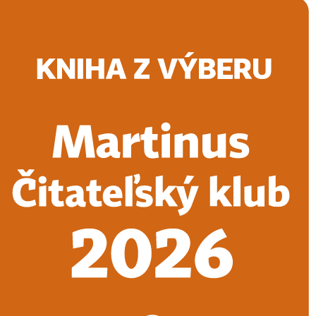
Doručenie
Kníhkupectvá
Knihovrátok
Poukážky
Knižný blog
Kontakt
E-knihy
Audioknihy
Hry
Filmy
Knihy
Doplnky
Vyhľadávanie
Prihlásiť
Vyhľadávanie
Knihy
E-knihy
Audioknihy
Hry
Filmy
Doplnky