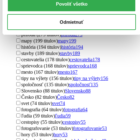
Povoliť všetko
Ďalšie možnosti
Téma
cestovanie (639 titulov)
cestovanie
639
Odmietnuť
turistika (578 titulov)
turistika
578
príroda (279 titulov)
príroda
279
mapy (199 titulov)
mapy
199
história (194 titulov)
história
194
stavby (189 titulov)
stavby
189
cestovatelia (178 titulov)
cestovatelia
178
sprievodca (168 titulov)
sprievodca
168
mesto (167 titulov)
mesto
167
tipy na výlety (156 titulov)
tipy na výlety
156
spoločnosť (135 titulov)
spoločnosť
135
Slovensko (88 titulov)
Slovensko
88
Česko (82 titulov)
Česko
82
svet (74 titulov)
svet
74
fotografia (64 titulov)
fotografia
64
ľudia (59 titulov)
ľudia
59
cestopisy (55 titulov)
cestopisy
55
fotografovanie (53 titulov)
fotografovanie
53
hory (53 titulov)
hory
53