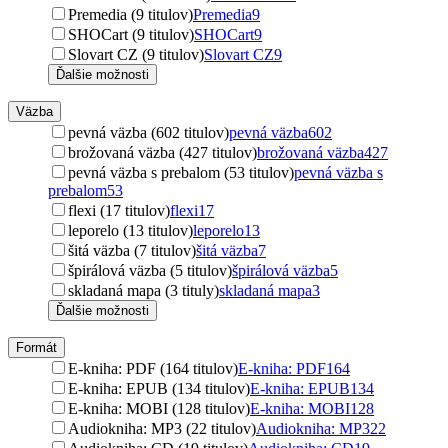
Premedia (9 titulov)
Premedia
9
SHOCart (9 titulov)
SHOCart
9
Slovart CZ (9 titulov)
Slovart CZ
9
Ďalšie možnosti
Väzba
pevná väzba (602 titulov)
pevná väzba
602
brožovaná väzba (427 titulov)
brožovaná väzba
427
pevná väzba s prebalom (53 titulov)
pevná väzba s
prebalom
53
flexi (17 titulov)
flexi
17
leporelo (13 titulov)
leporelo
13
šitá väzba (7 titulov)
šitá väzba
7
špirálová väzba (5 titulov)
špirálová väzba
5
skladaná mapa (3 tituly)
skladaná mapa
3
Ďalšie možnosti
Formát
E-kniha: PDF (164 titulov)
E-kniha: PDF
164
E-kniha: EPUB (134 titulov)
E-kniha: EPUB
134
E-kniha: MOBI (128 titulov)
E-kniha: MOBI
128
Audiokniha: MP3 (22 titulov)
Audiokniha: MP3
22