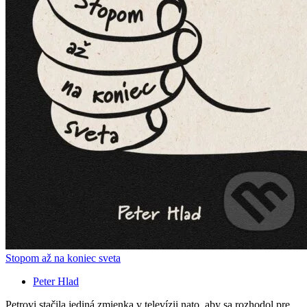
Stopom až na koniec sveta
Peter Hlad
Petrovi stačila jediná zmienka v televízii nato, aby sa rozhodol pre