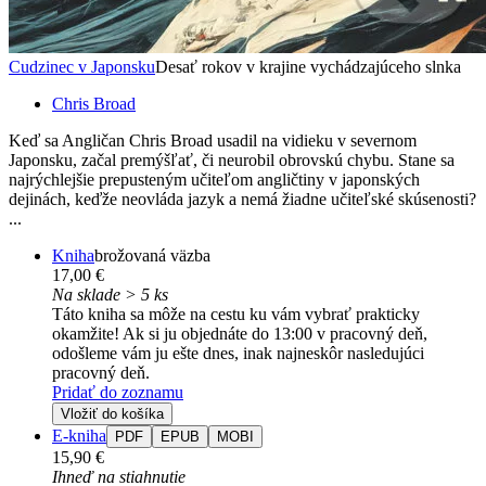
Cudzinec v Japonsku
Desať rokov v krajine vychádzajúceho slnka
Chris Broad
Keď sa Angličan Chris Broad usadil na vidieku v severnom
Japonsku, začal premýšľať, či neurobil obrovskú chybu. Stane sa
najrýchlejšie prepusteným učiteľom angličtiny v japonských
dejinách, keďže neovláda jazyk a nemá žiadne učiteľské skúsenosti?
...
Kniha
brožovaná väzba
17,00 €
Na sklade > 5 ks
Táto kniha sa môže na cestu ku vám vybrať prakticky
okamžite! Ak si ju objednáte do 13:00 v pracovný deň,
odošleme vám ju ešte dnes, inak najneskôr nasledujúci
pracovný deň.
Pridať do zoznamu
Vložiť do košíka
E-kniha
PDF
EPUB
MOBI
15,90 €
Ihneď na stiahnutie