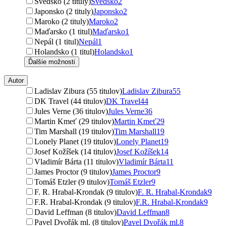
Švédsko (2 tituly)
Švédsko
2
Japonsko (2 tituly)
Japonsko
2
Maroko (2 tituly)
Maroko
2
Maďarsko (1 titul)
Maďarsko
1
Nepál (1 titul)
Nepál
1
Holandsko (1 titul)
Holandsko
1
Ďalšie možnosti
Autor
Ladislav Zibura (55 titulov)
Ladislav Zibura
55
DK Travel (44 titulov)
DK Travel
44
Jules Verne (36 titulov)
Jules Verne
36
Martin Kmeť (29 titulov)
Martin Kmeť
29
Tim Marshall (19 titulov)
Tim Marshall
19
Lonely Planet (19 titulov)
Lonely Planet
19
Josef Kožíšek (14 titulov)
Josef Kožíšek
14
Vladimír Bárta (11 titulov)
Vladimír Bárta
11
James Proctor (9 titulov)
James Proctor
9
Tomáš Etzler (9 titulov)
Tomáš Etzler
9
F. R. Hrabal-Krondak (9 titulov)
F. R. Hrabal-Krondak
9
F.R. Hrabal-Krondak (9 titulov)
F.R. Hrabal-Krondak
9
David Leffman (8 titulov)
David Leffman
8
Pavel Dvořák ml. (8 titulov)
Pavel Dvořák ml.
8