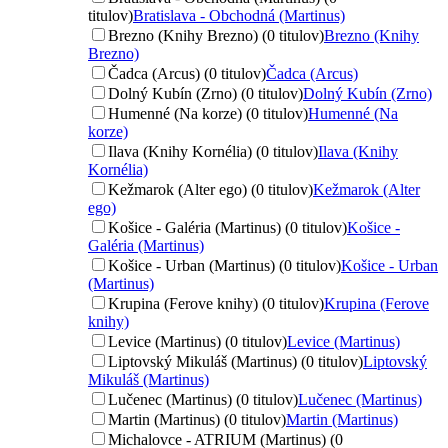
titulov)
Bratislava - Obchodná (Martinus)
Brezno (Knihy Brezno) (0 titulov)
Brezno (Knihy
Brezno)
Čadca (Arcus) (0 titulov)
Čadca (Arcus)
Dolný Kubín (Zrno) (0 titulov)
Dolný Kubín (Zrno)
Humenné (Na korze) (0 titulov)
Humenné (Na
korze)
Ilava (Knihy Kornélia) (0 titulov)
Ilava (Knihy
Kornélia)
Kežmarok (Alter ego) (0 titulov)
Kežmarok (Alter
ego)
Košice - Galéria (Martinus) (0 titulov)
Košice -
Galéria (Martinus)
Košice - Urban (Martinus) (0 titulov)
Košice - Urban
(Martinus)
Krupina (Ferove knihy) (0 titulov)
Krupina (Ferove
knihy)
Levice (Martinus) (0 titulov)
Levice (Martinus)
Liptovský Mikuláš (Martinus) (0 titulov)
Liptovský
Mikuláš (Martinus)
Lučenec (Martinus) (0 titulov)
Lučenec (Martinus)
Martin (Martinus) (0 titulov)
Martin (Martinus)
Michalovce - ATRIUM (Martinus) (0