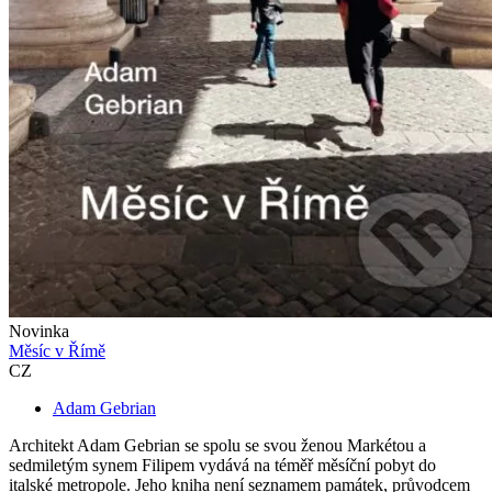
Novinka
Měsíc v Římě
CZ
Adam Gebrian
Architekt Adam Gebrian se spolu se svou ženou Markétou a
sedmiletým synem Filipem vydává na téměř měsíční pobyt do
italské metropole. Jeho kniha není seznamem památek, průvodcem