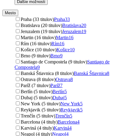
Ďalšie možnosti
Mesto
Praha (33 titulov)
Praha
33
Bratislava (20 titulov)
Bratislava
20
Jeruzalem (19 titulov)
Jeruzalem
19
Martin (16 titulov)
Martin
16
Rím (16 titulov)
Rím
16
Košice (10 titulov)
Košice
10
Brno (9 titulov)
Brno
9
Santiago de Compostela (9 titulov)
Santiago de
Compostela
9
Banská Štiavnica (8 titulov)
Banská Štiavnica
8
Ostrava (8 titulov)
Ostrava
8
Paríž (7 titulov)
Paríž
7
Berlín (5 titulov)
Berlín
5
Dubaj (5 titulov)
Dubaj
5
New York (5 titulov)
New York
5
Reykjavik (5 titulov)
Reykjavik
5
Trenčín (5 titulov)
Trenčín
5
Barcelona (4 tituly)
Barcelona
4
Karviná (4 tituly)
Karviná
4
Neapol (4 tituly)
Neapol
4