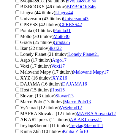
Svojtka&Co. (50 titulov)
Svojtka&Co.
50
BIZBOOKS (46 titulov)
BIZBOOKS
46
Lingea (44 titulov)
Lingea
44
Universum (43 titulov)
Universum
43
CPRESS (42 titulov)
CPRESS
42
Pointa (31 titulov)
Pointa
31
Motto (30 titulov)
Motto
30
Grada (25 titulov)
Grada
25
Ikar (22 titulov)
Ikar
22
Lonely Planet (21 titulov)
Lonely Planet
21
Argo (17 titulov)
Argo
17
Voxi (17 titulov)
Voxi
17
Malované Mapy (17 titulov)
Malované Mapy
17
XYZ (16 titulov)
XYZ
16
DAJAMA (16 titulov)
DAJAMA
16
Host (15 titulov)
Host
15
Slovart (13 titulov)
Slovart
13
Marco Polo (13 titulov)
Marco Polo
13
Vyšehrad (12 titulov)
Vyšehrad
12
MAFRA Slovakia (12 titulov)
MAFRA Slovakia
12
AB ART press (11 titulov)
AB ART press
11
freytag&berndt (11 titulov)
freytag&berndt
11
Kniha Zlín (10 titulov)
Kniha Zlín
10