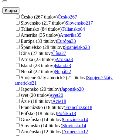
Krajina
Česko (267 titulov)
Česko
267
Slovensko (217 titulov)
Slovensko
217
Taliansko (84 titulov)
Taliansko
84
Amerika (35 titulov)
Amerika
35
Európa (33 titulov)
Európa
33
Španielsko (28 titulov)
Španielsko
28
Čína (27 titulov)
Čína
27
Afrika (23 titulov)
Afrika
23
Island (23 titulov)
Island
23
Nepál (22 titulov)
Nepál
22
Spojené štáty americké (21 titulov)
Spojené štáty
americké
21
Japonsko (20 titulov)
Japonsko
20
svet (20 titulov)
svet
20
Ázie (18 titulov)
Ázie
18
Francúzsko (18 titulov)
Francúzsko
18
Poľsko (18 titulov)
Poľsko
18
Gruzínsko (14 titulov)
Gruzínsko
14
Slovinsko (14 titulov)
Slovinsko
14
Arménsko (12 titulov)
Arménsko
12