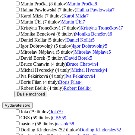
Martin Pročka (8 titulov)
Martin Pročka
8
Halina Pawlowská (7 titulov)
Halina Pawlowská
7
Karol Mizla (7 titulov)
Karol Mizla
7
Martin Úbl (7 titulov)
Martin Úbl
7
Kristýna Tronečková (7 titulov)
Kristýna Tronečková
7
Monika Benešová (6 titulov)
Monika Benešová
6
Daniel Kollár (5 titulov)
Daniel Kollár
5
Igor Dobrovolný (5 titulov)
Igor Dobrovolný
5
Miroslav Náplava (5 titulov)
Miroslav Náplava
5
David Borek (5 titulov)
David Borek
5
Bruce Chatwin (4 tituly)
Bruce Chatwin
4
Michal Hvorecký (4 tituly)
Michal Hvorecký
4
Iva Pekárková (4 tituly)
Iva Pekárková
4
Boris Filan (4 tituly)
Boris Filan
4
Robert Bielik (4 tituly)
Robert Bielik
4
Ďalšie možnosti
Vydavateľstvo
Jota (79 titulov)
Jota
79
CBS (59 titulov)
CBS
59
nastole (58 titulov)
nastole
58
Dorling Kindersley (52 titulov)
Dorling Kindersley
52