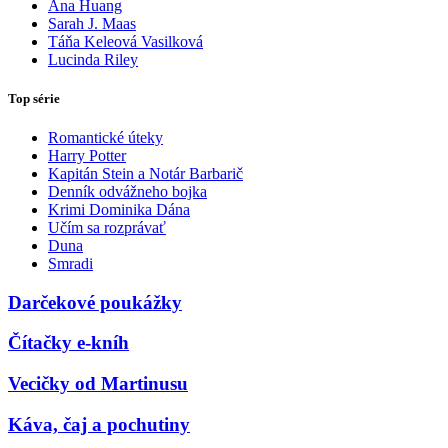
Ana Huang
Sarah J. Maas
Táňa Keleová Vasilková
Lucinda Riley
Top série
Romantické úteky
Harry Potter
Kapitán Stein a Notár Barbarič
Denník odvážneho bojka
Krimi Dominika Dána
Učím sa rozprávať
Duna
Smradi
Darčekové poukážky
Čítačky e-kníh
Vecičky od Martinusu
Káva, čaj a pochutiny