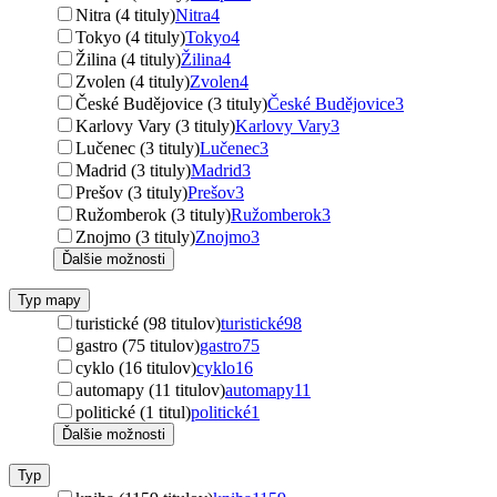
Nitra (4 tituly)
Nitra
4
Tokyo (4 tituly)
Tokyo
4
Žilina (4 tituly)
Žilina
4
Zvolen (4 tituly)
Zvolen
4
České Budějovice (3 tituly)
České Budějovice
3
Karlovy Vary (3 tituly)
Karlovy Vary
3
Lučenec (3 tituly)
Lučenec
3
Madrid (3 tituly)
Madrid
3
Prešov (3 tituly)
Prešov
3
Ružomberok (3 tituly)
Ružomberok
3
Znojmo (3 tituly)
Znojmo
3
Ďalšie možnosti
Typ mapy
turistické (98 titulov)
turistické
98
gastro (75 titulov)
gastro
75
cyklo (16 titulov)
cyklo
16
automapy (11 titulov)
automapy
11
politické (1 titul)
politické
1
Ďalšie možnosti
Typ