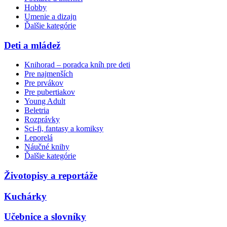
Hobby
Umenie a dizajn
Ďalšie kategórie
Deti a mládež
Knihorad – poradca kníh pre deti
Pre najmenších
Pre prvákov
Pre pubertiakov
Young Adult
Beletria
Rozprávky
Sci-fi, fantasy a komiksy
Leporelá
Náučné knihy
Ďalšie kategórie
Životopisy a reportáže
Kuchárky
Učebnice a slovníky