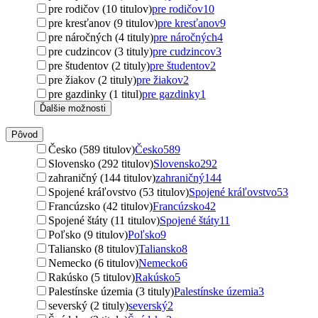
pre rodičov (10 titulov)
pre rodičov
10
pre kresťanov (9 titulov)
pre kresťanov
9
pre náročných (4 tituly)
pre náročných
4
pre cudzincov (3 tituly)
pre cudzincov
3
pre študentov (2 tituly)
pre študentov
2
pre žiakov (2 tituly)
pre žiakov
2
pre gazdinky (1 titul)
pre gazdinky
1
Ďalšie možnosti
Pôvod
Česko (589 titulov)
Česko
589
Slovensko (292 titulov)
Slovensko
292
zahraničný (144 titulov)
zahraničný
144
Spojené kráľovstvo (53 titulov)
Spojené kráľovstvo
53
Francúzsko (42 titulov)
Francúzsko
42
Spojené štáty (11 titulov)
Spojené štáty
11
Poľsko (9 titulov)
Poľsko
9
Taliansko (8 titulov)
Taliansko
8
Nemecko (6 titulov)
Nemecko
6
Rakúsko (5 titulov)
Rakúsko
5
Palestínske územia (3 tituly)
Palestínske územia
3
severský (2 tituly)
severský
2