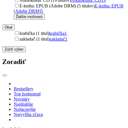
Audiokniha: CD (19 titulov)
Audiokniha: CD
19
E-kniha: EPUB (Adobe DRM) (5 titulov)
E-kniha: EPUB
(Adobe DRM)
5
Ďalšie možnosti
Obal
krabička (1 titul)
krabička
1
zakladač (1 titul)
zakladač
1
Zúžiť výber
Zoradiť
Bestsellery
Top hodnotené
Novinky
Najdrahšie
Najlacnejšie
Najvyššia zľava