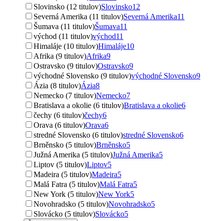
Slovinsko (12 titulov)
Slovinsko
12
Severná Amerika (11 titulov)
Severná Amerika
11
Šumava (11 titulov)
Šumava
11
východ (11 titulov)
východ
11
Himaláje (10 titulov)
Himaláje
10
Afrika (9 titulov)
Afrika
9
Ostravsko (9 titulov)
Ostravsko
9
východné Slovensko (9 titulov)
východné Slovensko
9
Ázia (8 titulov)
Ázia
8
Nemecko (7 titulov)
Nemecko
7
Bratislava a okolie (6 titulov)
Bratislava a okolie
6
čechy (6 titulov)
čechy
6
Orava (6 titulov)
Orava
6
stredné Slovensko (6 titulov)
stredné Slovensko
6
Brněnsko (5 titulov)
Brněnsko
5
Južná Amerika (5 titulov)
Južná Amerika
5
Liptov (5 titulov)
Liptov
5
Madeira (5 titulov)
Madeira
5
Malá Fatra (5 titulov)
Malá Fatra
5
New York (5 titulov)
New York
5
Novohradsko (5 titulov)
Novohradsko
5
Slovácko (5 titulov)
Slovácko
5