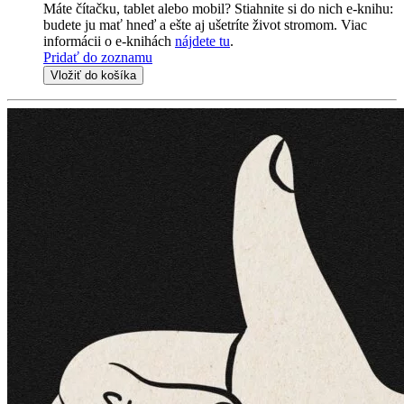
Máte čítačku, tablet alebo mobil? Stiahnite si do nich e-knihu:
budete ju mať hneď a ešte aj ušetríte život stromom. Viac
informácii o e-knihách
nájdete tu
.
Pridať do zoznamu
Vložiť do košíka