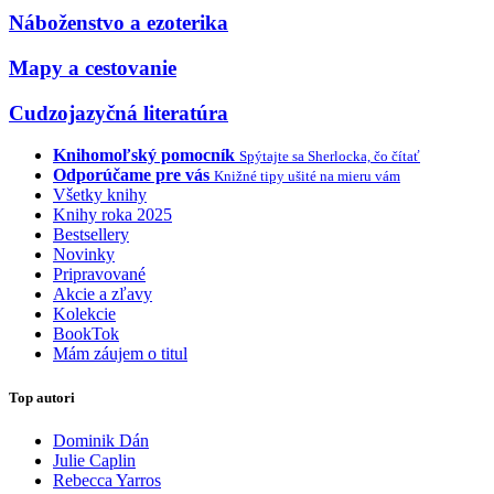
Náboženstvo a ezoterika
Mapy a cestovanie
Cudzojazyčná literatúra
Knihomoľský pomocník
Spýtajte sa Sherlocka, čo čítať
Odporúčame pre vás
Knižné tipy ušité na mieru vám
Všetky knihy
Knihy roka 2025
Bestsellery
Novinky
Pripravované
Akcie a zľavy
Kolekcie
BookTok
Mám záujem o titul
Top autori
Dominik Dán
Julie Caplin
Rebecca Yarros