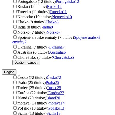
Portugalsko (12 titulov)
Portugalsko
12
Rusko (12 titulov)
Rusko
12
Turecko (11 titulov)
Turecko
11
Nemecko (10 titulov)
Nemecko
10
Fínsko (8 titulov)
Fínsko
8
India (8 titulov)
India
8
Nórsko (7 titulov)
Nórsko
7
Spojené arabské emiráty (7 titulov)
Spojené arabské
emiráty
7
Ukrajina (7 titulov)
Ukrajina
7
Austrália (6 titulov)
Austrália
6
Chorvátsko (5 titulov)
Chorvátsko
5
Ďalšie možnosti
Región
Česko (72 titulov)
Česko
72
Praha (25 titulov)
Praha
25
Turiec (25 titulov)
Turiec
25
Európa (22 titulov)
Európa
22
Island (20 titulov)
Island
20
morava (14 titulov)
morava
14
Poľsko (13 titulov)
Poľsko
13
Sicília (13 titulov)
Sicília
13