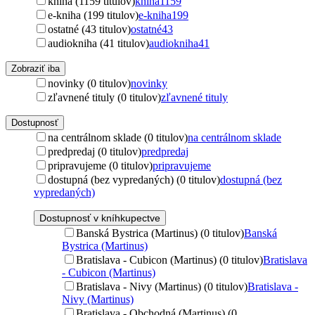
kniha (1159 titulov)
kniha
1159
e-kniha (199 titulov)
e-kniha
199
ostatné (43 titulov)
ostatné
43
audiokniha (41 titulov)
audiokniha
41
Zobraziť iba
novinky (0 titulov)
novinky
zľavnené tituly (0 titulov)
zľavnené tituly
Dostupnosť
na centrálnom sklade (0 titulov)
na centrálnom sklade
predpredaj (0 titulov)
predpredaj
pripravujeme (0 titulov)
pripravujeme
dostupná (bez vypredaných) (0 titulov)
dostupná (bez
vypredaných)
Dostupnosť v kníhkupectve
Banská Bystrica (Martinus) (0 titulov)
Banská
Bystrica (Martinus)
Bratislava - Cubicon (Martinus) (0 titulov)
Bratislava
- Cubicon (Martinus)
Bratislava - Nivy (Martinus) (0 titulov)
Bratislava -
Nivy (Martinus)
Bratislava - Obchodná (Martinus) (0