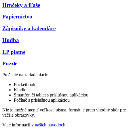
Hrnčeky a fľaše
Papiernictvo
Zápisníky a kalendáre
Hudba
LP platne
Puzzle
Prečítate na zariadeniach:
Pocketbook
Kindle
Smartfón či tablet s príslušnou aplikáciou
Počítač s príslušnou aplikáciou
Nie je možné meniť veľkosť písma, formát je preto vhodný skôr pre
väčšie obrazovky.
Viac informácií v
našich návodoch