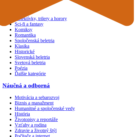
Beletria
Detektívky, trilery a horory
Sci-fi a fantasy
Komiksy
Romantika
Spoločenská beletria
Klasika
Historické
Slovenská beletria
Svetová beletria
Poézia
Ďalšie kategórie
Náučná a odborná
Motivácia a sebarozvoj
Biznis a manažment
Humanitné a spoločenské vedy
História
Životopisy a reportáže
Vzťahy a rodina
Zdravie a životný štýl
Počítače a internet