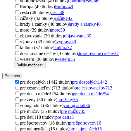
dobrodružstvo (49 titulov)
dobrodružstvo
49
Európa (49 titulov)
Európa
49
cesta (48 titulov)
cesta
48
zážitky (42 titulov)
zážitky
42
hrady a zámky (40 titulov)
hrady a zámky
40
more (39 titulov)
more
39
objavovanie (39 titulov)
objavovanie
39
výprava (39 titulov)
výprava
39
kultúra (37 titulov)
kultúra
37
dosahovanie cieľov (37 titulov)
dosahovanie cieľov
37
western (36 titulov)
western
36
Ďalšie možnosti
Pre koho
pre dospelých (1442 titulov)
pre dospelých
1442
pre cestovateľov (713 titulov)
pre cestovateľov
713
pre deti a mládež (54 titulov)
pre deti a mládež
54
pre ženy (36 titulov)
pre ženy
36
young adult (36 titulov)
young adult
36
pre mužov (35 titulov)
pre mužov
35
pre deti (18 titulov)
pre deti
18
pre športovcov (16 titulov)
pre športovcov
16
pre najmenších (15 titulov)
pre najmenších
15