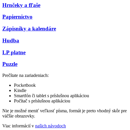
Hrnčeky a fľaše
Papiernictvo
Zápisníky a kalendáre
Hudba
LP platne
Puzzle
Prečítate na zariadeniach:
Pocketbook
Kindle
Smartfón či tablet s príslušnou aplikáciou
Počítač s príslušnou aplikáciou
Nie je možné meniť veľkosť písma, formát je preto vhodný skôr pre
väčšie obrazovky.
Viac informácií v
našich návodoch