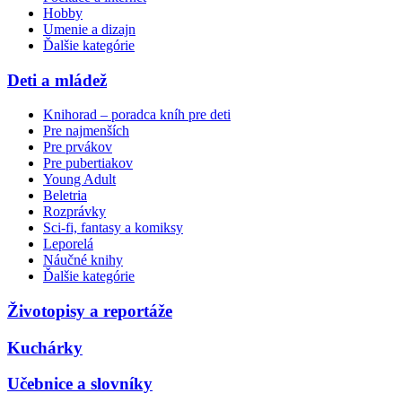
Hobby
Umenie a dizajn
Ďalšie kategórie
Deti a mládež
Knihorad – poradca kníh pre deti
Pre najmenších
Pre prvákov
Pre pubertiakov
Young Adult
Beletria
Rozprávky
Sci-fi, fantasy a komiksy
Leporelá
Náučné knihy
Ďalšie kategórie
Životopisy a reportáže
Kuchárky
Učebnice a slovníky