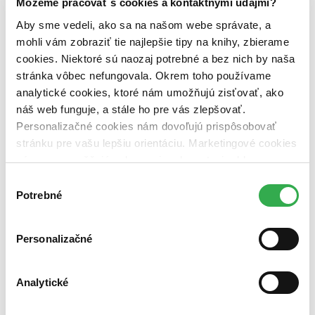
Môžeme pracovať s cookies a kontaktnými údajmi?
Dostupnosť
na centrálnom sklade (0 titulov)
na centrálnom sklade
Aby sme vedeli, ako sa na našom webe správate, a
predpredaj (0 titulov)
predpredaj
mohli vám zobraziť tie najlepšie tipy na knihy, zbierame
pripravujeme (0 titulov)
pripravujeme
cookies. Niektoré sú naozaj potrebné a bez nich by naša
dostupná (bez vypredaných) (0 titulov)
dostupná (bez
stránka vôbec nefungovala. Okrem toho používame
vypredaných)
analytické cookies, ktoré nám umožňujú zisťovať, ako
Nové / čítané
náš web funguje, a stále ho pre vás zlepšovať.
nová (0 titulov)
nová
Personalizačné cookies nám dovoľujú prispôsobovať
čítaná (0 titulov)
čítaná
stránku pre vašu lepšiu orientáciu. Marketingové cookies
čítaná - výborný stav (0 titulov)
čítaná - výborný stav
čítaná - mierne opotrebovaná (0 titulov)
čítaná - mierne
nám zas umožňujú zobrazenie relevantnej reklamy.
opotrebovaná
Niektoré údaje zdieľame aj s tretími stranami. Veľmi by
Výber
čítané verzie vypredaných kníh (0 titulov)
čítané verzie
nám pomohlo, keby sme mohli používať všetky tieto
Potrebné
súhlasu
vypredaných kníh
cookies. Ďakujeme!
Zúžiť výber
Personalizačné
Zoradiť
Analytické