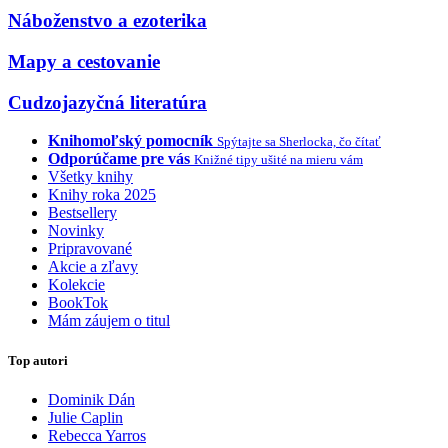
Náboženstvo a ezoterika
Mapy a cestovanie
Cudzojazyčná literatúra
Knihomoľský pomocník
Spýtajte sa Sherlocka, čo čítať
Odporúčame pre vás
Knižné tipy ušité na mieru vám
Všetky knihy
Knihy roka 2025
Bestsellery
Novinky
Pripravované
Akcie a zľavy
Kolekcie
BookTok
Mám záujem o titul
Top autori
Dominik Dán
Julie Caplin
Rebecca Yarros