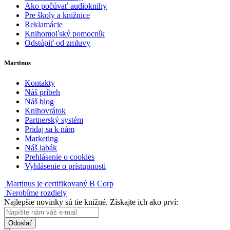
Ako počúvať audioknihy
Pre školy a knižnice
Reklamácie
Knihomoľský pomocník
Odstúpiť od zmluvy
Martinus
Kontakty
Náš príbeh
Náš blog
Knihovrátok
Partnerský systém
Pridaj sa k nám
Marketing
Náš labák
Prehlásenie o cookies
Vyhlásenie o prístupnosti
Martinus je certifikovaný B Corp
Nerobíme rozdiely
Najlepšie novinky sú tie knižné. Získajte ich ako prví:
Odoslať