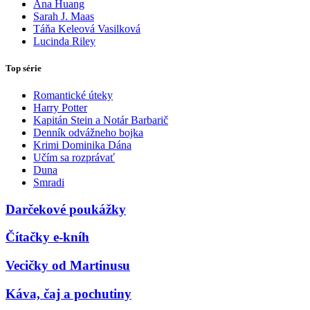
Ana Huang
Sarah J. Maas
Táňa Keleová Vasilková
Lucinda Riley
Top série
Romantické úteky
Harry Potter
Kapitán Stein a Notár Barbarič
Denník odvážneho bojka
Krimi Dominika Dána
Učím sa rozprávať
Duna
Smradi
Darčekové poukážky
Čítačky e-kníh
Vecičky od Martinusu
Káva, čaj a pochutiny