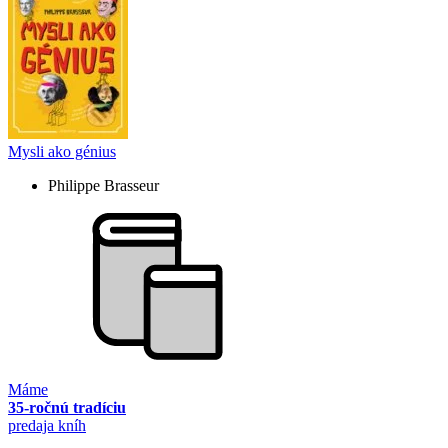
Mysli ako génius
Philippe Brasseur
Máme
35-ročnú tradíciu
predaja kníh