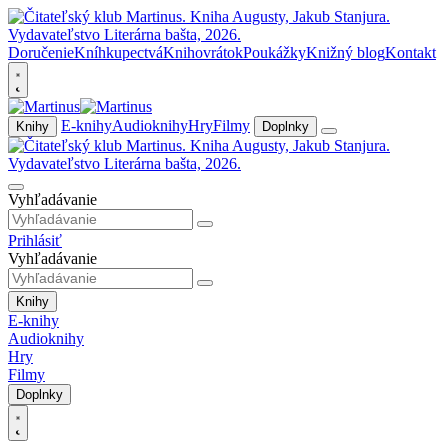
Doručenie
Kníhkupectvá
Knihovrátok
Poukážky
Knižný blog
Kontakt
E-knihy
Audioknihy
Hry
Filmy
Knihy
Doplnky
Vyhľadávanie
Prihlásiť
Vyhľadávanie
Knihy
E-knihy
Audioknihy
Hry
Filmy
Doplnky