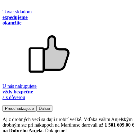
Tovar skladom
expedujeme
okamžite
U nás nakupujete
vždy bezpečne
a s dôverou
Predchádzajúce
Ďalšie
Aj z drobných vecí sa dajú urobiť veľké. Vďaka vašim Anjelským
drobným ste pri nákupoch na Martinuse darovali už
1 501 609,00 €
na Dobrého Anjela
. Ďakujeme!