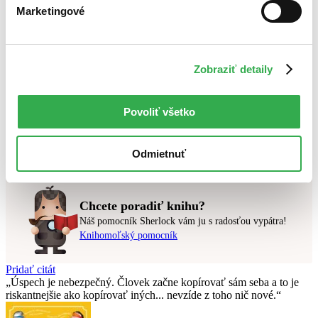
Bestsellery
Marketingové
Top hodnotené
Novinky
Najdrahšie
Najlacnejšie
Zobraziť detaily
Najvyššia zľava
Použité filtre
Povoliť všetko
Zrušiť filtre
Z kolekcie Dizajn - Knihy roka 2019
na sklade
Nebol nájdený
žiadny titul
vyhovujúci zadaným podmienkam.
Odmietnuť
Skúste prosím zmeniť vyhľadávaný výraz.
Chcete poradiť knihu?
Náš pomocník Sherlock vám ju s radosťou vypátra!
Knihomoľský pomocník
Pridať citát
Úspech je nebezpečný. Človek začne kopírovať sám seba a to je
riskantnejšie ako kopírovať iných... nevzíde z toho nič nové.