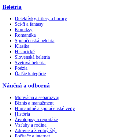
Beletria
Detektívky, trilery a horory
Sci-fi a fantasy
Komiksy
Romantika
Spoločenská beletria
Klasika
Historické
Slovenská beletria
Svetová beletria
Poézia
Ďalšie kategórie
Náučná a odborná
Motivácia a sebarozvoj
Biznis a manažment
Humanitné a spoločenské vedy
História
Životopisy a reportáže
Vzťahy a rodina
Zdravie a životný štýl
Počítače a internet