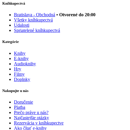
Kníhkupectvá
Bratislava - Obchodná
• Otvorené do 20:00
Všetky kníhkupectvá
Udalosti
Spriatelené kníhkupectvá
Kategórie
Knihy
E-knihy
Audioknihy
Hry
Filmy
Doplnky
Nakupujte u nás
Doručenie
Platba
Prečo práve u nás?
Najčastejšie otázky
Rezervácia v kníhkupectve
Ako čítať e-knihy