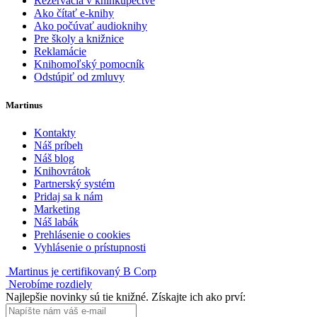
Rezervácia v kníhkupectve
Ako čítať e-knihy
Ako počúvať audioknihy
Pre školy a knižnice
Reklamácie
Knihomoľský pomocník
Odstúpiť od zmluvy
Martinus
Kontakty
Náš príbeh
Náš blog
Knihovrátok
Partnerský systém
Pridaj sa k nám
Marketing
Náš labák
Prehlásenie o cookies
Vyhlásenie o prístupnosti
Martinus je certifikovaný B Corp
Nerobíme rozdiely
Najlepšie novinky sú tie knižné. Získajte ich ako prví: