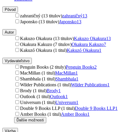
Pôvod
zahraničný (13 titulov)
zahraničný
13
Japonsko (13 titulov)
Japonsko
13
Autor
Kakuzo Okakura (13 titulov)
Kakuzo Okakura
13
Okakura Kakuzo (7 titulov)
Okakura Kakuzo
7
Kakuzó Okakura (1 titul)
Kakuzó Okakura
1
Vydavateľstvo
Penguin Books (2 tituly)
Penguin Books
2
MacMillan (1 titul)
MacMillan
1
Shambhala (1 titul)
Shambhala
1
Wilder Publications (1 titul)
Wilder Publications
1
Brody (1 titul)
Brody
1
Outlook (1 titul)
Outlook
1
Universum (1 titul)
Universum
1
Double 9 Books LLP (1 titul)
Double 9 Books LLP
1
Amber Books (1 titul)
Amber Books
1
Ďalšie možnosti
Väzba