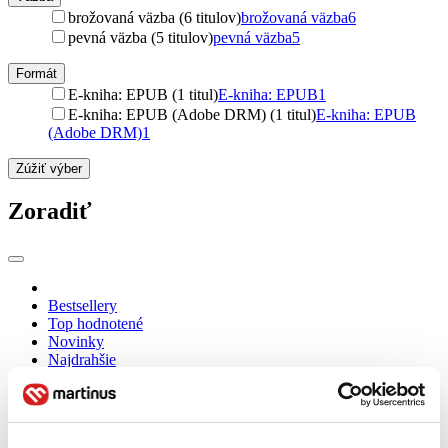
brožovaná väzba (6 titulov)
brožovaná väzba
6
pevná väzba (5 titulov)
pevná väzba
5
Formát
E-kniha: EPUB (1 titul)
E-kniha: EPUB
1
E-kniha: EPUB (Adobe DRM) (1 titul)
E-kniha: EPUB
(Adobe DRM)
1
Zúžiť výber
Zoradiť
Bestsellery
Top hodnotené
Novinky
Najdrahšie
Najlacnejšie
Najvyššia zľava
Použité filtre