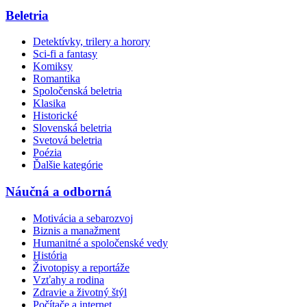
Beletria
Detektívky, trilery a horory
Sci-fi a fantasy
Komiksy
Romantika
Spoločenská beletria
Klasika
Historické
Slovenská beletria
Svetová beletria
Poézia
Ďalšie kategórie
Náučná a odborná
Motivácia a sebarozvoj
Biznis a manažment
Humanitné a spoločenské vedy
História
Životopisy a reportáže
Vzťahy a rodina
Zdravie a životný štýl
Počítače a internet