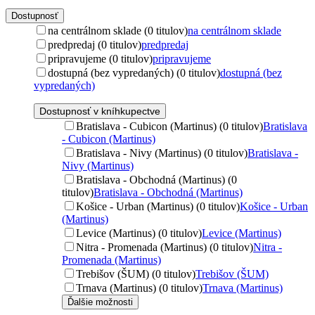
Dostupnosť
na centrálnom sklade (0 titulov)
na centrálnom sklade
predpredaj (0 titulov)
predpredaj
pripravujeme (0 titulov)
pripravujeme
dostupná (bez vypredaných) (0 titulov)
dostupná (bez
vypredaných)
Dostupnosť v kníhkupectve
Bratislava - Cubicon (Martinus) (0 titulov)
Bratislava
- Cubicon (Martinus)
Bratislava - Nivy (Martinus) (0 titulov)
Bratislava -
Nivy (Martinus)
Bratislava - Obchodná (Martinus) (0
titulov)
Bratislava - Obchodná (Martinus)
Košice - Urban (Martinus) (0 titulov)
Košice - Urban
(Martinus)
Levice (Martinus) (0 titulov)
Levice (Martinus)
Nitra - Promenada (Martinus) (0 titulov)
Nitra -
Promenada (Martinus)
Trebišov (ŠUM) (0 titulov)
Trebišov (ŠUM)
Trnava (Martinus) (0 titulov)
Trnava (Martinus)
Ďalšie možnosti