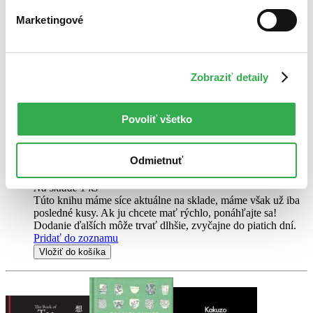
Marketingové
Kniha o čaji
CZ
Čajové obřady a kultura Japonska
Zobraziť detaily
Okakura Kakuzo
Kniha o čaji – jeden z klasických textů světové kultury! Seznamte se
s fascinující osobností autora Okakury Kakuzóa i s tím, jak se dostal
Povoliť všetko
k napsání jedné z nejvlivnějších knih dvacátého století o umění,
kráse a prostotě...
Odmietnuť
Kniha
pevná väzba
39,10 €
Na sklade 1 ks
Túto knihu máme síce aktuálne na sklade, máme však už iba
posledné kusy. Ak ju chcete mať rýchlo, ponáhľajte sa!
Dodanie ďalších môže trvať dlhšie, zvyčajne do piatich dní.
Pridať do zoznamu
Vložiť do košíka