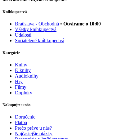
Kníhkupectvá
Bratislava - Obchodná
• Otvárame o 10:00
Všetky kníhkupectvá
Udalosti
Spriatelené kníhkupectvá
Kategórie
Knihy
E-knihy
Audioknihy
Hry
Filmy
Doplnky
Nakupujte u nás
Doručenie
Platba
Prečo práve u nás?
Najčastejšie otázky