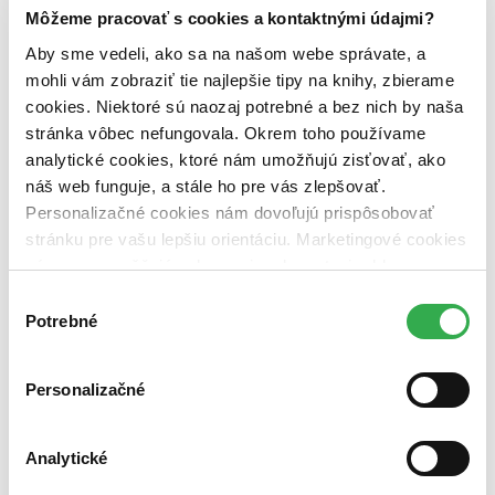
Môžeme pracovať s cookies a kontaktnými údajmi?
Zrušiť filtre
Na tému rituál
Aby sme vedeli, ako sa na našom webe správate, a
mohli vám zobraziť tie najlepšie tipy na knihy, zbierame
cookies. Niektoré sú naozaj potrebné a bez nich by naša
stránka vôbec nefungovala. Okrem toho používame
analytické cookies, ktoré nám umožňujú zisťovať, ako
náš web funguje, a stále ho pre vás zlepšovať.
Personalizačné cookies nám dovoľujú prispôsobovať
stránku pre vašu lepšiu orientáciu. Marketingové cookies
nám zas umožňujú zobrazenie relevantnej reklamy.
Niektoré údaje zdieľame aj s tretími stranami. Veľmi by
Výber
nám pomohlo, keby sme mohli používať všetky tieto
Potrebné
súhlasu
cookies. Ďakujeme!
Personalizačné
Analytické