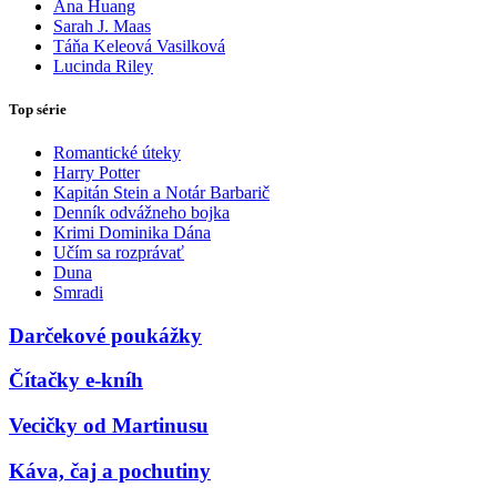
Ana Huang
Sarah J. Maas
Táňa Keleová Vasilková
Lucinda Riley
Top série
Romantické úteky
Harry Potter
Kapitán Stein a Notár Barbarič
Denník odvážneho bojka
Krimi Dominika Dána
Učím sa rozprávať
Duna
Smradi
Darčekové poukážky
Čítačky e-kníh
Vecičky od Martinusu
Káva, čaj a pochutiny