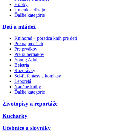
Hobby
Umenie a dizajn
Ďalšie kategórie
Deti a mládež
Knihorad – poradca kníh pre deti
Pre najmenších
Pre prvákov
Pre pubertiakov
Young Adult
Beletria
Rozprávky
Sci-fi, fantasy a komiksy
Leporelá
Náučné knihy
Ďalšie kategórie
Životopisy a reportáže
Kuchárky
Učebnice a slovníky