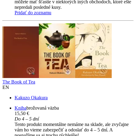
môžete mať šťastie v niektorých iných obchodoch, ktoré ešte
nepredali posledné kusy.
Pridať do zoznamu
The Book of Tea
EN
Kakuzo Okakura
Kniha
brožovaná väzba
15,50 €
Do 4 – 5 dní
Tento produkt momentálne nemáme na sklade, ale zvyčajne
vám ho vieme zabezpečiť a odoslať do 4 – 5 dní. A
posnažíme sa aj trochu rýchlejšie!