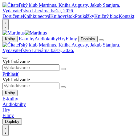
Doručenie
Kníhkupectvá
Knihovrátok
Poukážky
Knižný blog
Kontakt
E-knihy
Audioknihy
Hry
Filmy
Knihy
Doplnky
Vyhľadávanie
Prihlásiť
Vyhľadávanie
Knihy
E-knihy
Audioknihy
Hry
Filmy
Doplnky