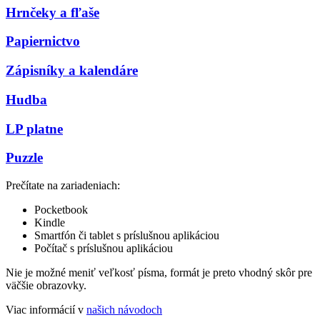
Hrnčeky a fľaše
Papiernictvo
Zápisníky a kalendáre
Hudba
LP platne
Puzzle
Prečítate na zariadeniach:
Pocketbook
Kindle
Smartfón či tablet s príslušnou aplikáciou
Počítač s príslušnou aplikáciou
Nie je možné meniť veľkosť písma, formát je preto vhodný skôr pre
väčšie obrazovky.
Viac informácií v
našich návodoch