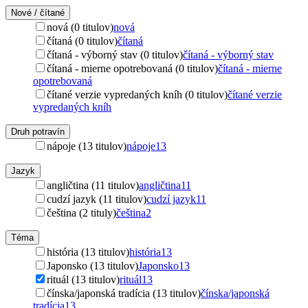
Nové / čítané
nová (0 titulov)
nová
čítaná (0 titulov)
čítaná
čítaná - výborný stav (0 titulov)
čítaná - výborný stav
čítaná - mierne opotrebovaná (0 titulov)
čítaná - mierne
opotrebovaná
čítané verzie vypredaných kníh (0 titulov)
čítané verzie
vypredaných kníh
Druh potravín
nápoje (13 titulov)
nápoje
13
Jazyk
angličtina (11 titulov)
angličtina
11
cudzí jazyk (11 titulov)
cudzí jazyk
11
čeština (2 tituly)
čeština
2
Téma
história (13 titulov)
história
13
Japonsko (13 titulov)
Japonsko
13
rituál (13 titulov)
rituál
13
čínska/japonská tradícia (13 titulov)
čínska/japonská
tradícia
13