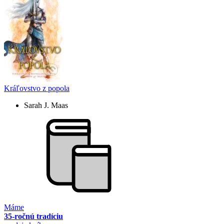
Kráľovstvo z popola
Sarah J. Maas
Máme
35-ročnú tradíciu