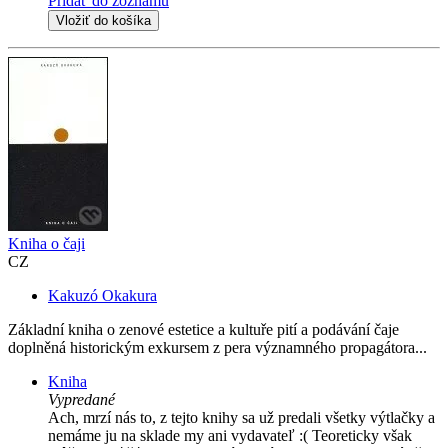
Pridať do zoznamu
Vložiť do košíka
Kniha o čaji
CZ
Kakuzó Okakura
Základní kniha o zenové estetice a kultuře pití a podávání čaje
doplněná historickým exkursem z pera významného propagátora...
Kniha
Vypredané
Ach, mrzí nás to, z tejto knihy sa už predali všetky výtlačky a
nemáme ju na sklade my ani vydavateľ :( Teoreticky však