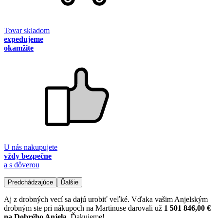
Tovar skladom
expedujeme
okamžite
U nás nakupujete
vždy bezpečne
a s dôverou
Predchádzajúce
Ďalšie
Aj z drobných vecí sa dajú urobiť veľké. Vďaka vašim Anjelským
drobným ste pri nákupoch na Martinuse darovali už
1 501 846,00 €
na Dobrého Anjela
. Ďakujeme!