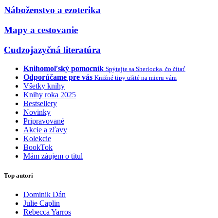
Náboženstvo a ezoterika
Mapy a cestovanie
Cudzojazyčná literatúra
Knihomoľský pomocník
Spýtajte sa Sherlocka, čo čítať
Odporúčame pre vás
Knižné tipy ušité na mieru vám
Všetky knihy
Knihy roka 2025
Bestsellery
Novinky
Pripravované
Akcie a zľavy
Kolekcie
BookTok
Mám záujem o titul
Top autori
Dominik Dán
Julie Caplin
Rebecca Yarros