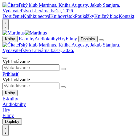
Doručenie
Kníhkupectvá
Knihovrátok
Poukážky
Knižný blog
Kontakt
E-knihy
Audioknihy
Hry
Filmy
Knihy
Doplnky
Vyhľadávanie
Prihlásiť
Vyhľadávanie
Knihy
E-knihy
Audioknihy
Hry
Filmy
Doplnky