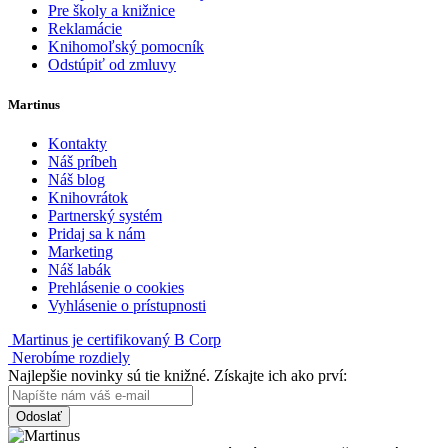
Pre školy a knižnice
Reklamácie
Knihomoľský pomocník
Odstúpiť od zmluvy
Martinus
Kontakty
Náš príbeh
Náš blog
Knihovrátok
Partnerský systém
Pridaj sa k nám
Marketing
Náš labák
Prehlásenie o cookies
Vyhlásenie o prístupnosti
Martinus je certifikovaný B Corp
Nerobíme rozdiely
Najlepšie novinky sú tie knižné. Získajte ich ako prví:
Odoslať