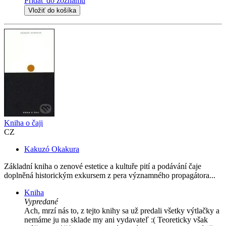
Pridať do zoznamu
Vložiť do košíka
Kniha o čaji
CZ
Kakuzó Okakura
Základní kniha o zenové estetice a kultuře pití a podávání čaje
doplněná historickým exkursem z pera významného propagátora...
Kniha
Vypredané
Ach, mrzí nás to, z tejto knihy sa už predali všetky výtlačky a
nemáme ju na sklade my ani vydavateľ :( Teoreticky však