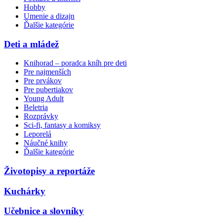
Hobby
Umenie a dizajn
Ďalšie kategórie
Deti a mládež
Knihorad – poradca kníh pre deti
Pre najmenších
Pre prvákov
Pre pubertiakov
Young Adult
Beletria
Rozprávky
Sci-fi, fantasy a komiksy
Leporelá
Náučné knihy
Ďalšie kategórie
Životopisy a reportáže
Kuchárky
Učebnice a slovníky