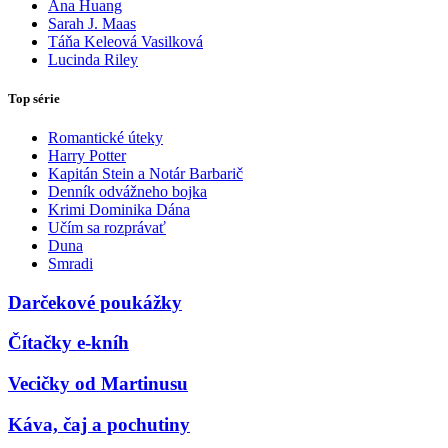
Ana Huang
Sarah J. Maas
Táňa Keleová Vasilková
Lucinda Riley
Top série
Romantické úteky
Harry Potter
Kapitán Stein a Notár Barbarič
Denník odvážneho bojka
Krimi Dominika Dána
Učím sa rozprávať
Duna
Smradi
Darčekové poukážky
Čítačky e-kníh
Vecičky od Martinusu
Káva, čaj a pochutiny