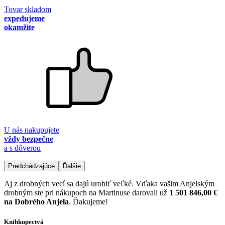
Tovar skladom
expedujeme
okamžite
U nás nakupujete
vždy bezpečne
a s dôverou
Predchádzajúce
Ďalšie
Aj z drobných vecí sa dajú urobiť veľké. Vďaka vašim Anjelským
drobným ste pri nákupoch na Martinuse darovali už
1 501 846,00 €
na Dobrého Anjela
. Ďakujeme!
Kníhkupectvá