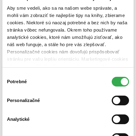
Zrušiť filtre
Aby sme vedeli, ako sa na našom webe správate, a
Na tému rituál
mohli vám zobraziť tie najlepšie tipy na knihy, zbierame
cookies. Niektoré sú naozaj potrebné a bez nich by naša
stránka vôbec nefungovala. Okrem toho používame
analytické cookies, ktoré nám umožňujú zisťovať, ako
náš web funguje, a stále ho pre vás zlepšovať.
Personalizačné cookies nám dovoľujú prispôsobovať
stránku pre vašu lepšiu orientáciu. Marketingové cookies
nám zas umožňujú zobrazenie relevantnej reklamy.
Niektoré údaje zdieľame aj s tretími stranami. Veľmi by
Výber
nám pomohlo, keby sme mohli používať všetky tieto
Potrebné
súhlasu
cookies. Ďakujeme!
Personalizačné
Analytické