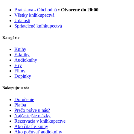
Bratislava - Obchodná
• Otvorené do 20:00
Všetky kníhkupectvá
Udalosti
Spriatelené kníhkupectvá
Kategórie
Knihy
E-knihy
Audioknihy
Hry
Filmy
Doplnky
Nakupujte u nás
Doručenie
Platba
Prečo práve u nás?
Najčastejšie otázky
Rezervácia v kníhkupectve
Ako čítať e-knihy
Ako počúvať audioknihy