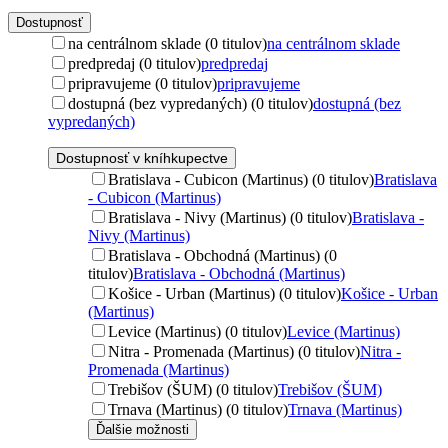
Dostupnosť
na centrálnom sklade (0 titulov)
na centrálnom sklade
predpredaj (0 titulov)
predpredaj
pripravujeme (0 titulov)
pripravujeme
dostupná (bez vypredaných) (0 titulov)
dostupná (bez
vypredaných)
Dostupnosť v kníhkupectve
Bratislava - Cubicon (Martinus) (0 titulov)
Bratislava
- Cubicon (Martinus)
Bratislava - Nivy (Martinus) (0 titulov)
Bratislava -
Nivy (Martinus)
Bratislava - Obchodná (Martinus) (0
titulov)
Bratislava - Obchodná (Martinus)
Košice - Urban (Martinus) (0 titulov)
Košice - Urban
(Martinus)
Levice (Martinus) (0 titulov)
Levice (Martinus)
Nitra - Promenada (Martinus) (0 titulov)
Nitra -
Promenada (Martinus)
Trebišov (ŠUM) (0 titulov)
Trebišov (ŠUM)
Trnava (Martinus) (0 titulov)
Trnava (Martinus)
Ďalšie možnosti