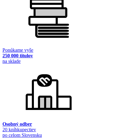
Ponúkame vyše
250 000 titulov
na sklade
Osobný odber
20 kníhkupectiev
po celom Slovensku