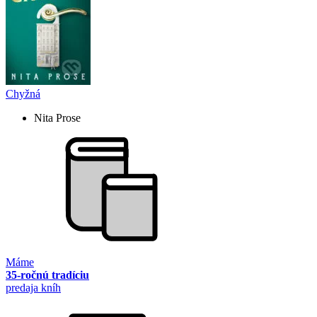
Chyžná
Nita Prose
Máme
35-ročnú tradíciu
predaja kníh