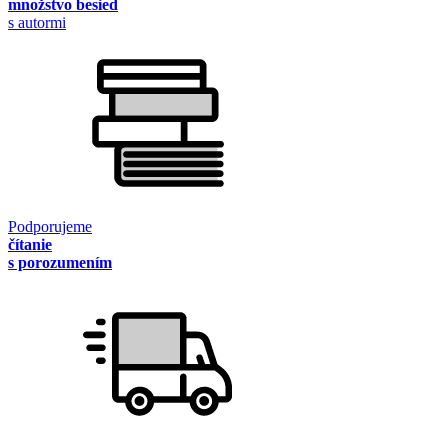
množstvo besied
s autormi
Podporujeme
čítanie
s porozumením