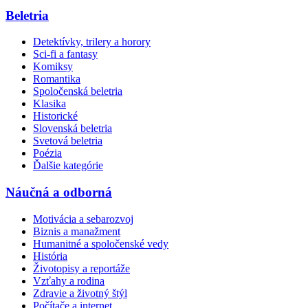
Beletria
Detektívky, trilery a horory
Sci-fi a fantasy
Komiksy
Romantika
Spoločenská beletria
Klasika
Historické
Slovenská beletria
Svetová beletria
Poézia
Ďalšie kategórie
Náučná a odborná
Motivácia a sebarozvoj
Biznis a manažment
Humanitné a spoločenské vedy
História
Životopisy a reportáže
Vzťahy a rodina
Zdravie a životný štýl
Počítače a internet