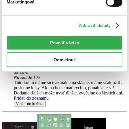
Marketingové
Kniha o čaji
CZ
Čajové obřady a kultura Japonska
Zobraziť detaily
Okakura Kakuzo
Kniha o čaji – jeden z klasických textů světové kultury! Seznamte se
Povoliť všetko
s fascinující osobností autora Okakury Kakuzóa i s tím, jak se dostal
k napsání jedné z nejvlivnějších knih dvacátého století o umění,
kráse a prostotě...
Odmietnuť
Kniha
pevná väzba
39,10 €
Na sklade 1 ks
Túto knihu máme síce aktuálne na sklade, máme však už iba
posledné kusy. Ak ju chcete mať rýchlo, ponáhľajte sa!
Dodanie ďalších môže trvať dlhšie, zvyčajne do šiestich dní.
Pridať do zoznamu
Vložiť do košíka