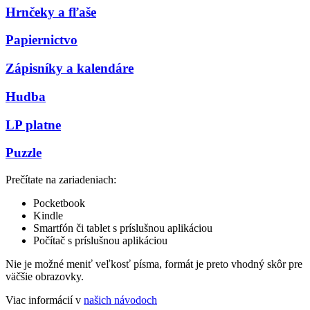
Hrnčeky a fľaše
Papiernictvo
Zápisníky a kalendáre
Hudba
LP platne
Puzzle
Prečítate na zariadeniach:
Pocketbook
Kindle
Smartfón či tablet s príslušnou aplikáciou
Počítač s príslušnou aplikáciou
Nie je možné meniť veľkosť písma, formát je preto vhodný skôr pre
väčšie obrazovky.
Viac informácií v
našich návodoch