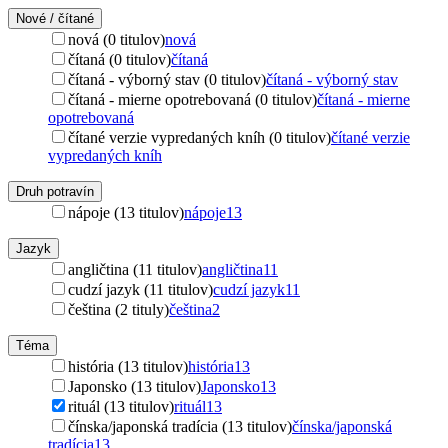
Nové / čítané
nová (0 titulov)
nová
čítaná (0 titulov)
čítaná
čítaná - výborný stav (0 titulov)
čítaná - výborný stav
čítaná - mierne opotrebovaná (0 titulov)
čítaná - mierne
opotrebovaná
čítané verzie vypredaných kníh (0 titulov)
čítané verzie
vypredaných kníh
Druh potravín
nápoje (13 titulov)
nápoje
13
Jazyk
angličtina (11 titulov)
angličtina
11
cudzí jazyk (11 titulov)
cudzí jazyk
11
čeština (2 tituly)
čeština
2
Téma
história (13 titulov)
história
13
Japonsko (13 titulov)
Japonsko
13
rituál (13 titulov)
rituál
13
čínska/japonská tradícia (13 titulov)
čínska/japonská
tradícia
13