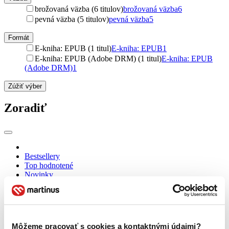
brožovaná väzba (6 titulov)
brožovaná väzba
6
pevná väzba (5 titulov)
pevná väzba
5
Formát
E-kniha: EPUB (1 titul)
E-kniha: EPUB
1
E-kniha: EPUB (Adobe DRM) (1 titul)
E-kniha: EPUB
(Adobe DRM)
1
Zúžiť výber
Zoradiť
Bestsellery
Top hodnotené
Novinky
Najdrahšie
Najlacnejšie
Najvyššia zľava
Môžeme pracovať s cookies a kontaktnými údajmi?
Použité filtre