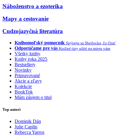
Náboženstvo a ezoterika
Mapy a cestovanie
Cudzojazyčná literatúra
Knihomoľský pomocník
Spýtajte sa Sherlocka, čo čítať
Odporúčame pre vás
Knižné tipy ušité na mieru vám
Všetky knihy
Knihy roka 2025
Bestsellery
Novinky
Pripravované
Akcie a zľavy
Kolekcie
BookTok
Mám záujem o titul
Top autori
Dominik Dán
Julie Caplin
Rebecca Yarros