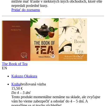
môžete mať šťastie v niektorých iných obchodoch, ktoré ešte
nepredali posledné kusy.
Pridať do zoznamu
The Book of Tea
EN
Kakuzo Okakura
Kniha
brožovaná väzba
15,50 €
Do 4 – 5 dní
Tento produkt momentálne nemáme na sklade, ale zvyčajne
vám ho vieme zabezpečiť a odoslať do 4 – 5 dní. A
posnažíme sa aj trochu rýchlejšie!