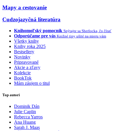
Mapy a cestovanie
Cudzojazyčná literatúra
Knihomoľský pomocník
Spýtajte sa Sherlocka, čo čítať
Odporúčame pre vás
Knižné tipy ušité na mieru vám
Všetky knihy
Knihy roka 2025
Bestsellery
Novinky
Pripravované
Akcie a zľavy
Kolekcie
BookTok
Mám záujem o titul
Top autori
Dominik Dán
Julie Caplin
Rebecca Yarros
Ana Huang
Sarah J. Maas