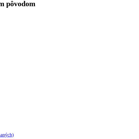
kým pôvodom
daných)