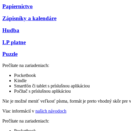
Papiernictvo
Zápisníky a kalendáre
Hudba
LP platne
Puzzle
Prečítate na zariadeniach:
Pocketbook
Kindle
Smartfón či tablet s príslušnou aplikáciou
Počítač s príslušnou aplikáciou
Nie je možné meniť veľkosť písma, formát je preto vhodný skôr pre 
Viac informácií v
našich návodoch
Prečítate na zariadeniach:
Pocketbook