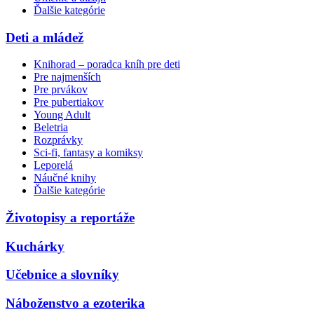
Ďalšie kategórie
Deti a mládež
Knihorad – poradca kníh pre deti
Pre najmenších
Pre prvákov
Pre pubertiakov
Young Adult
Beletria
Rozprávky
Sci-fi, fantasy a komiksy
Leporelá
Náučné knihy
Ďalšie kategórie
Životopisy a reportáže
Kuchárky
Učebnice a slovníky
Náboženstvo a ezoterika