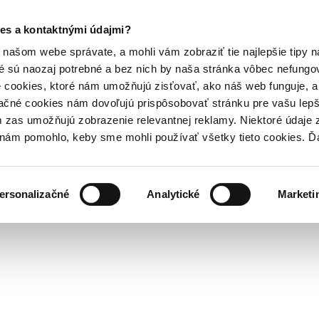
es a kontaktnými údajmi?
našom webe správate, a mohli vám zobraziť tie najlepšie tipy n
é sú naozaj potrebné a bez nich by naša stránka vôbec nefung
 cookies, ktoré nám umožňujú zisťovať, ako náš web funguje, a 
ačné cookies nám dovoľujú prispôsobovať stránku pre vašu lepši
zas umožňujú zobrazenie relevantnej reklamy. Niektoré údaje z
y nám pomohlo, keby sme mohli používať všetky tieto cookies. 
ersonalizačné
Analytické
Marketi