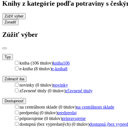
Knihy z kategórie podľa potraviny s čes
Zúžiť výber
Zoradiť
Zúžiť výber
Typ
kniha (106 titulov)
kniha
106
e-kniha (8 titulov)
e-kniha
8
Zobraziť iba
novinky (0 titulov)
novinky
zľavnené tituly (0 titulov)
zľavnené tituly
Dostupnosť
na centrálnom sklade (0 titulov)
na centrálnom sklade
predpredaj (0 titulov)
predpredaj
pripravujeme (0 titulov)
pripravujeme
dostupná (bez vypredaných) (0 titulov)
dostupná (bez vypre