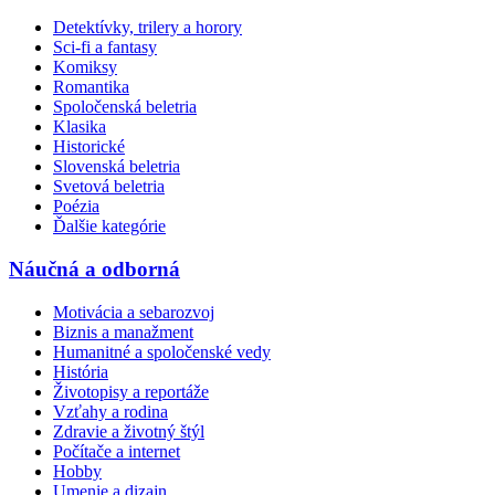
Detektívky, trilery a horory
Sci-fi a fantasy
Komiksy
Romantika
Spoločenská beletria
Klasika
Historické
Slovenská beletria
Svetová beletria
Poézia
Ďalšie kategórie
Náučná a odborná
Motivácia a sebarozvoj
Biznis a manažment
Humanitné a spoločenské vedy
História
Životopisy a reportáže
Vzťahy a rodina
Zdravie a životný štýl
Počítače a internet
Hobby
Umenie a dizajn