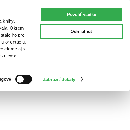
Povoliť všetko
a knihy,
ovala. Okrem
Odmietnuť
stále ho pre
u orientáciu.
dieľame aj s
Ďakujeme!
ngové
Zobraziť detaily