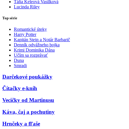
Táňa Keleová Vasilková
Lucinda Riley
Top série
Romantické úteky
Harry Potter
Kapitán Stein a Notár Barbarič
Denník odvážneho bojka
Krimi Dominika Dána
Učím sa rozprávať
Duna
Smradi
Darčekové poukážky
Čítačky e-kníh
Vecičky od Martinusu
Káva, čaj a pochutiny
Hrnčeky a fľaše