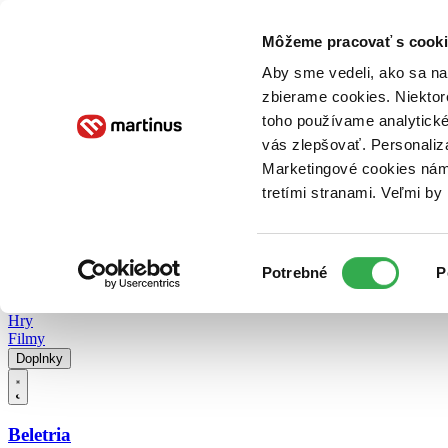
Doručenie
Kníhkupectvá
Knihovrátok
Poukážky
Knižný blog
Kontakt
Môžeme pracovať s cooki
Aby sme vedeli, ako sa na 
zbierame cookies. Niektor
E-knihy
Audioknihy
Hry
Filmy
Knihy
Doplnky
toho používame analytické
vás zlepšovať. Personaliz
Vyhľadávanie
Marketingové cookies nám 
tretími stranami. Veľmi b
Prihlásiť
Vyhľadávanie
Výber
Knihy
Potrebné
P
súhlasu
E-knihy
Audioknihy
Hry
Filmy
Doplnky
Beletria