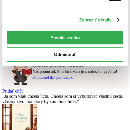
Najlacnejšie
Najvyššia zľava
Zobraziť detaily
Použité filtre
Zrušiť filtre
pripravované
Na tému hydinové mäso
Povoliť všetko
Nebol nájdený
žiadny titul
vyhovujúci zadaným podmienkam.
Skúste prosím zmeniť vyhľadávaný výraz.
Odmietnuť
Chcete poradiť knihu?
Náš pomocník Sherlock vám ju s radosťou vypátra!
Knihomoľský pomocník
Pridať citát
Ja som však chcela úctu. Chcela som si vybudovať vlastnú cestu,
vlastný život, na ktorý by som bola hrdá.