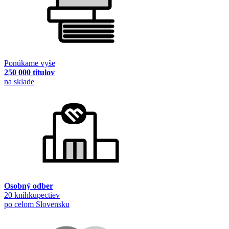
Ponúkame vyše
250 000 titulov
na sklade
Osobný odber
20 kníhkupectiev
po celom Slovensku