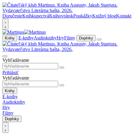
Doručenie
Kníhkupectvá
Knihovrátok
Poukážky
Knižný blog
Kontakt
E-knihy
Audioknihy
Hry
Filmy
Knihy
Doplnky
Vyhľadávanie
Prihlásiť
Vyhľadávanie
Knihy
E-knihy
Audioknihy
Hry
Filmy
Doplnky