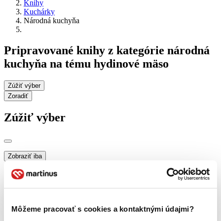
Knihy
Kuchárky
Národná kuchyňa
Pripravované knihy z kategórie národná
kuchyňa na tému hydinové mäso
Zúžiť výber
Zoradiť
Zúžiť výber
Zobraziť iba
novinky (0 titulov)
novinky
zľavnené tituly (0 titulov)
zľavnené tituly
Dostupnosť
na centrálnom sklade (0 titulov)
na centrálnom sklade
Môžeme pracovať s cookies a kontaktnými údajmi?
predpredaj (0 titulov)
predpredaj