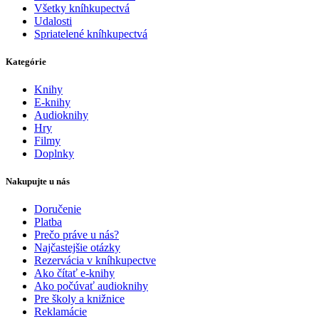
Všetky kníhkupectvá
Udalosti
Spriatelené kníhkupectvá
Kategórie
Knihy
E-knihy
Audioknihy
Hry
Filmy
Doplnky
Nakupujte u nás
Doručenie
Platba
Prečo práve u nás?
Najčastejšie otázky
Rezervácia v kníhkupectve
Ako čítať e-knihy
Ako počúvať audioknihy
Pre školy a knižnice
Reklamácie