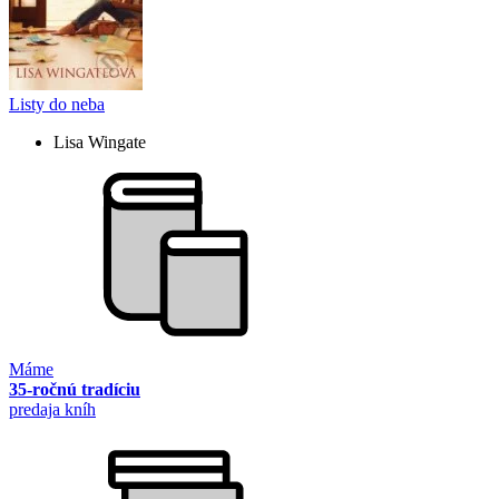
Listy do neba
Lisa Wingate
Máme
35-ročnú tradíciu
predaja kníh