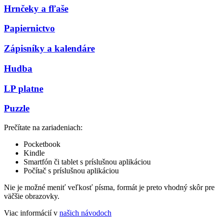
Hrnčeky a fľaše
Papiernictvo
Zápisníky a kalendáre
Hudba
LP platne
Puzzle
Prečítate na zariadeniach:
Pocketbook
Kindle
Smartfón či tablet s príslušnou aplikáciou
Počítač s príslušnou aplikáciou
Nie je možné meniť veľkosť písma, formát je preto vhodný skôr pre
väčšie obrazovky.
Viac informácií v
našich návodoch