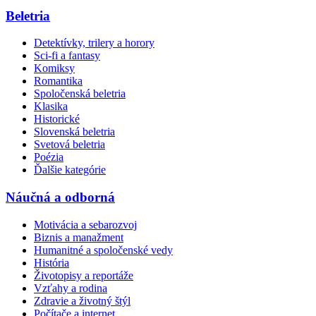
Beletria
Detektívky, trilery a horory
Sci-fi a fantasy
Komiksy
Romantika
Spoločenská beletria
Klasika
Historické
Slovenská beletria
Svetová beletria
Poézia
Ďalšie kategórie
Náučná a odborná
Motivácia a sebarozvoj
Biznis a manažment
Humanitné a spoločenské vedy
História
Životopisy a reportáže
Vzťahy a rodina
Zdravie a životný štýl
Počítače a internet