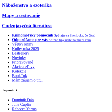
Náboženstvo a ezoterika
Mapy a cestovanie
Cudzojazyčná literatúra
Knihomoľský pomocník
Spýtajte sa Sherlocka, čo čítať
Odporúčame pre vás
Knižné tipy ušité na mieru vám
Všetky knihy
Knihy roka 2025
Bestsellery
Novinky
Pripravované
Akcie a zľavy
Kolekcie
BookTok
Mám záujem o titul
Top autori
Dominik Dán
Julie Caplin
Rebecca Yarros