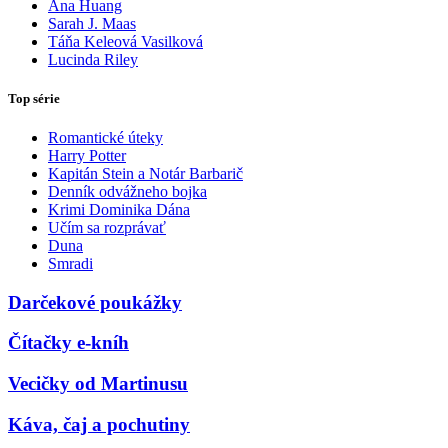
Ana Huang
Sarah J. Maas
Táňa Keleová Vasilková
Lucinda Riley
Top série
Romantické úteky
Harry Potter
Kapitán Stein a Notár Barbarič
Denník odvážneho bojka
Krimi Dominika Dána
Učím sa rozprávať
Duna
Smradi
Darčekové poukážky
Čítačky e-kníh
Vecičky od Martinusu
Káva, čaj a pochutiny