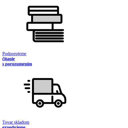
Podporujeme
čítanie
s porozumením
Tovar skladom
expedujeme