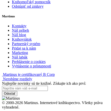
Knihomoľský pomocník
Odstúpiť od zmluvy
Martinus
Kontakty
Náš príbeh
Náš blog
Knihovrátok
Partnerský systém
Pridaj sa k nám
Marketing
Náš labák
Prehlásenie o cookies
Vyhlásenie o prístupnosti
Martinus je certifikovaný B Corp
Nerobíme rozdiely
Najlepšie novinky sú tie knižné. Získajte ich ako prví:
Odoslať
© 2000-2026 Martinus. Internetové kníhkupectvo. Všetky práva
vyhradené.