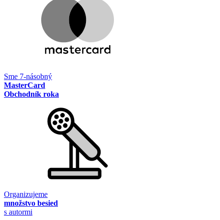
Sme 7-násobný
MasterCard
Obchodník roka
Organizujeme
množstvo besied
s autormi