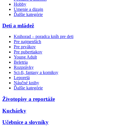
Hobby
Umenie a dizajn
Ďalšie kategórie
Deti a mládež
Knihorad – poradca kníh pre deti
Pre najmenších
Pre prvákov
Pre pubertiakov
Young Adult
Beletria
Rozprávky
Sci-fi, fantasy a komiksy
Leporelá
Náučné knihy
Ďalšie kategórie
Životopisy a reportáže
Kuchárky
Učebnice a slovníky