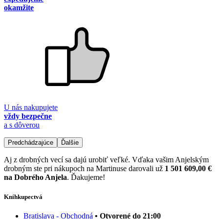
okamžite
U nás nakupujete
vždy bezpečne
a s dôverou
Predchádzajúce
Ďalšie
Aj z drobných vecí sa dajú urobiť veľké. Vďaka vašim Anjelským
drobným ste pri nákupoch na Martinuse darovali už
1 501 609,00 €
na Dobrého Anjela
. Ďakujeme!
Kníhkupectvá
Bratislava - Obchodná
• Otvorené do 21:00