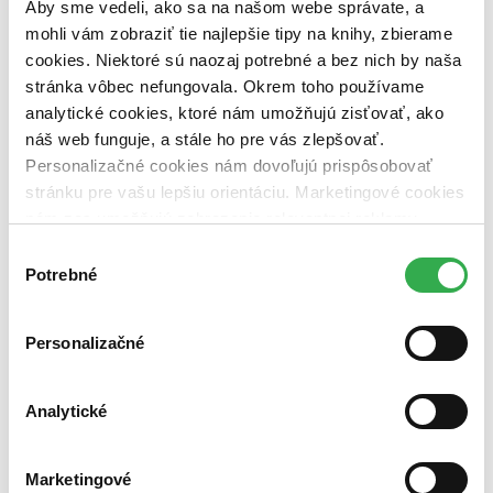
pripravujeme (0 titulov)
pripravujeme
Aby sme vedeli, ako sa na našom webe správate, a
dostupná (bez vypredaných) (0 titulov)
dostupná (bez
mohli vám zobraziť tie najlepšie tipy na knihy, zbierame
vypredaných)
cookies. Niektoré sú naozaj potrebné a bez nich by naša
stránka vôbec nefungovala. Okrem toho používame
Nové / čítané
nová (0 titulov)
nová
analytické cookies, ktoré nám umožňujú zisťovať, ako
čítaná (0 titulov)
čítaná
náš web funguje, a stále ho pre vás zlepšovať.
čítaná - výborný stav (0 titulov)
čítaná - výborný stav
Personalizačné cookies nám dovoľujú prispôsobovať
čítaná - mierne opotrebovaná (0 titulov)
čítaná - mierne
stránku pre vašu lepšiu orientáciu. Marketingové cookies
opotrebovaná
nám zas umožňujú zobrazenie relevantnej reklamy.
čítané verzie vypredaných kníh (0 titulov)
čítané verzie
vypredaných kníh
Niektoré údaje zdieľame aj s tretími stranami. Veľmi by
Výber
nám pomohlo, keby sme mohli používať všetky tieto
Potrebné
súhlasu
Zúžiť výber
cookies. Ďakujeme!
Zoradiť
Personalizačné
Analytické
Bestsellery
Top hodnotené
Novinky
Marketingové
Najdrahšie